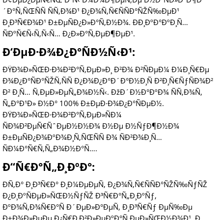
´Ð°Ñ‚ÑŒÑÑ ÑÑ‚Ð¾Ð¹ Ð¿Ð¾Ñ‚Ñ€ÑÑÐ°ÑŽÑ‰ÐµÐ¹
Ð¸Ð³Ñ€Ð¾Ð¹ Ð±ÐµÑÐ¿Ð»Ð°Ñ‚Ð½Ð¾. ÐÐ¸ÐºÐ°ÐºÐ¸Ñ…
ÑÐºÑ€Ñ‹Ñ‚Ñ‹Ñ… Ð¿Ð»Ð°Ñ‚ÐµÐ¶ÐµÐ¹.
Ð‘ÐµÐ·Ð¾Ð¿Ð°ÑÐ½Ñ‹Ð¹:
ÐŸÐ¾Ð»ÑŒÐ·Ð¾Ð²Ð°Ñ‚ÐµÐ»Ð¸ Ð²Ð¾ Ð²ÑÐµÐ¼ Ð¼Ð¸Ñ€Ðµ
Ð¾Ð¿Ð°ÑÐ°ÑŽÑ‚ÑÑ Ð¿Ð¾Ð¿Ð°Ð´Ð°Ð½Ð¸Ñ Ð²Ð¸Ñ€ÑƒÑÐ¾Ð²
Ð² Ð¸Ñ… Ñ‚ÐµÐ»ÐµÑ„Ð¾Ð½Ñ‹. ÐžÐ´Ð½Ð°ÐºÐ¾ ÑÑ‚Ð¾Ñ‚
Ñ„Ð°Ð¹Ð» Ð½Ð° 100% Ð±ÐµÐ·Ð¾Ð¿Ð°ÑÐµÐ½.
ÐŸÐ¾Ð»ÑŒÐ·Ð¾Ð²Ð°Ñ‚ÐµÐ»ÑÐ¼
ÑÐ¾Ð²ÐµÑ€ÑˆÐµÐ½Ð½Ð¾ Ð½Ðµ Ð½ÑƒÐ¶Ð½Ð¾
Ð±ÐµÑÐ¿Ð¾ÐºÐ¾Ð¸Ñ‚ÑŒÑÑ Ð¾ ÑÐ²Ð¾Ð¸Ñ…
ÑÐ¼Ð°Ñ€Ñ‚Ñ„Ð¾Ð½Ð°Ñ….
Ð“Ñ€Ð°Ñ„Ð¸ÐºÐ°:
Ð­Ñ‚Ð° Ð¸Ð³Ñ€Ð° Ð¸Ð¼ÐµÐµÑ‚ Ð¿Ð¾Ñ‚Ñ€ÑÑÐ°ÑŽÑ‰ÑƒÑŽ
Ð¿Ð¸ÐºÑÐµÐ»ÑŒÐ½ÑƒÑŽ Ð³Ñ€Ð°Ñ„Ð¸ÐºÑƒ,
ÐºÐ¾Ñ‚Ð¾Ñ€Ð°Ñ Ð´ÐµÐ»Ð°ÐµÑ‚ Ð¸Ð³Ñ€Ñƒ ÐµÑ‰Ðµ
Ð±Ð¾Ð»ÐµÐµ Ð¿Ñ€Ð¸Ð²Ð»ÐµÐºÐ°Ñ‚ÐµÐ»ÑŒÐ½Ð¾Ð¹, Ð¸