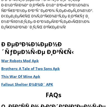
Ð·Ð½Ð°Ñ‡Ð¾Ðº Ð¸Ð³Ñ€Ñ‹ Ð½Ð° Ð³Ð»Ð°Ð²Ð½Ð¾Ð¼
ÑÐºÑ€Ð°Ð½Ðµ Ð²Ð°ÑˆÐµÐ³Ð¾ Ñ‚ÐµÐ»ÐµÑ„Ð¾Ð½Ð°.
Ð¢ÐµÐ¿ÐµÑ€ÑŒ Ð¾Ñ‚ÐºÑ€Ð¾Ð¹Ñ‚Ðµ Ð¸Ð³Ñ€Ñƒ Ð¸
Ð½Ð°Ñ‡Ð½Ð¸Ñ‚Ðµ Ð·Ð°Ð¼ÐµÑ‡Ð°Ñ‚ÐµÐ»ÑŒÐ½Ð¾
Ð¿Ñ€Ð¾Ð²Ð¾Ð´Ð¸Ñ‚ÑŒ Ð²Ñ€ÐµÐ¼Ñ!
Ð ÐµÐºÐ¾Ð¼ÐµÐ½Ð
´ÑƒÐµÐ¼Ñ‹Ðµ Ð¸Ð³Ñ€Ñ‹
War Robots Mod Apk
Brothers: A Tale of Two Sons Apk
This War Of Mine Apk
Fallout Shelter Ð¼Ð¾Ð´ APK
FAQs
Q. Ð§Ð°ÑÑ‚Ð¾ Ð·Ð°Ð´Ð°Ð²Ð°ÐµÐ¼Ñ‹Ðµ