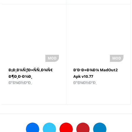
ÐºÐ°Ð¼Ð½ÐµÐ¹
Ð¡Ð¸Ð¼ÑƒÐ»ÑÑ‚Ð¾Ñ€
Ð’Ð·Ð»Ð¾Ð¼ MadOut2
Ð¶Ð¸Ð·Ð½Ð¸
Apk v10.77
Ð“Ð¾Ð½ÐºÐ¸
Ð“Ð¾Ð½ÐºÐ¸
Ð±Ð¾Ð»ÑŒÑˆÐ¾Ð³Ð¾
ÐÐµÐ¾Ð³Ñ€Ð°Ð½Ð¸Ñ‡ÐµÐ½
Ð³Ð¾Ñ€Ð¾Ð´Ð°: APK
Ð”ÐµÐ½ÑŒÐ³Ð¸
v1.4.6
ÐÐµÐ¾Ð³Ñ€Ð°Ð½Ð¸Ñ‡ÐµÐ½Ð½Ñ‹Ðµ
Ð´ÐµÐ½ÑŒÐ³Ð¸