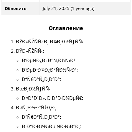
July 21, 2025 (1 year ago)
Обновить
Оглавление
ÐŸÐ»ÑŽÑÑ‹ Ð¸ Ð¼Ð¸Ð½ÑƒÑÑ‹
ÐŸÐ»ÑŽÑÑ‹:
Ð‘ÐµÑÐ¿Ð»Ð°Ñ‚Ð½Ñ‹Ð¹:
Ð‘ÐµÐ·Ð¾Ð¿Ð°ÑÐ½Ñ‹Ð¹:
Ð“Ñ€Ð°Ñ„Ð¸ÐºÐ°:
ÐœÐ¸Ð½ÑƒÑÑ‹:
Ð¤Ð°Ð¹Ð». Ð Ð°Ð·Ð¼ÐµÑ€:
Ð¤ÑƒÐ½ÐºÑ†Ð¸Ð¸
Ð“Ñ€Ð°Ñ„Ð¸ÐºÐ°:
Ð Ð°Ð·Ð½Ñ‹Ðµ ÑÐ·Ñ‹ÐºÐ¸: