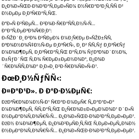
Ð¿Ð¾Ð»ÑŒÐ·Ð¾Ð²Ð°Ñ‚ÐµÐ»ÑÐ¼ Ð½Ñ€Ð°Ð²Ð¸Ñ‚ÑÑ Ð²
Ð½ÐµÐµ Ð¸Ð³Ñ€Ð°Ñ‚ÑŒ.
Ð”Ð»Ñ Ð²ÑÐµÑ… Ð²Ð¾Ð·Ñ€Ð°ÑÑ‚Ð½Ñ‹Ñ…
ÐºÐ°Ñ‚ÐµÐ³Ð¾Ñ€Ð¸Ð¹:
Ð›ÑŽÐ´Ð¸ Ð²Ð¾ Ð²ÑÐµÐ¼ Ð¼Ð¸Ñ€Ðµ Ð»ÑŽÐ±ÑÑ‚
Ð³Ð¾Ð½Ð¾Ñ‡Ð½Ñ‹Ðµ Ð¸Ð³Ñ€Ñ‹, Ð¸ Ð² ÑÑ‚Ñƒ Ð¸Ð³Ñ€Ñƒ
Ð¼Ð¾Ð¶ÐµÑ‚ Ð¸Ð³Ñ€Ð°Ñ‚ÑŒ ÐºÑ‚Ð¾ ÑƒÐ³Ð¾Ð´Ð½Ð¾,
Ð±ÑƒÐ´ÑŒ Ñ‚Ð¾ Ñ€ÐµÐ±ÐµÐ½Ð¾Ðº, Ð¿Ð¾Ð
´Ñ€Ð¾ÑÑ‚Ð¾Ðº Ð¸Ð»Ð¸ Ð²Ð·Ñ€Ð¾ÑÐ»Ñ‹Ð¹.
ÐœÐ¸Ð½ÑƒÑÑ‹:
Ð¤Ð°Ð¹Ð». Ð Ð°Ð·Ð¼ÐµÑ€:
ÐžÐ³Ñ€Ð¾Ð¼Ð½Ñ‹Ð¹ Ñ€Ð°Ð·Ð¼ÐµÑ€ Ñ„Ð°Ð¹Ð»Ð°
Ð¼Ð¾Ð¶ÐµÑ‚ ÑÑ‚Ð°Ñ‚ÑŒ Ð¿Ñ€Ð¾Ð±Ð»ÐµÐ¼Ð¾Ð¹ Ð´Ð»Ñ
Ð½ÐµÐºÐ¾Ñ‚Ð¾Ñ€Ñ‹Ñ… Ð¿Ð¾Ð»ÑŒÐ·Ð¾Ð²Ð°Ñ‚ÐµÐ»ÐµÐ¹.
ÐžÐ½ Ð¼Ð¾Ð¶ÐµÑ‚ Ð¿Ð¾Ð²ÐµÑÐ¸Ñ‚ÑŒ Ñ‚ÐµÐ»ÐµÑ„Ð¾Ð½
Ð½ÐµÐºÐ¾Ñ‚Ð¾Ñ€Ñ‹Ñ… Ð¿Ð¾Ð»ÑŒÐ·Ð¾Ð²Ð°Ñ‚ÐµÐ»ÐµÐ¹.