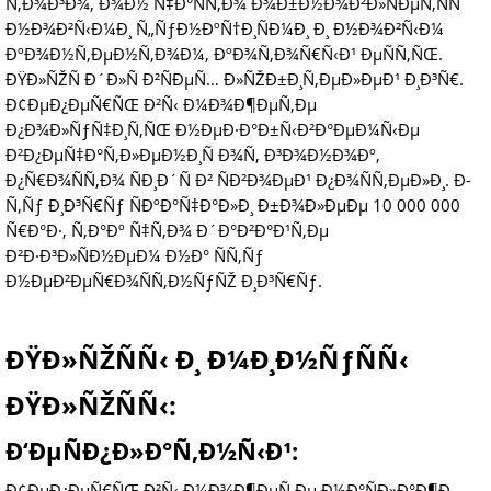
Ñ‚Ð¾Ð³Ð¾, Ð¾Ð½ Ñ‡Ð°ÑÑ‚Ð¾ Ð¾Ð±Ð½Ð¾Ð²Ð»ÑÐµÑ‚ÑÑ
Ð½Ð¾Ð²Ñ‹Ð¼Ð¸ Ñ„ÑƒÐ½ÐºÑ†Ð¸ÑÐ¼Ð¸ Ð¸ Ð½Ð¾Ð²Ñ‹Ð¼
ÐºÐ¾Ð½Ñ‚ÐµÐ½Ñ‚Ð¾Ð¼, ÐºÐ¾Ñ‚Ð¾Ñ€Ñ‹Ð¹ ÐµÑÑ‚ÑŒ.
ÐŸÐ»ÑŽÑ Ð´Ð»Ñ Ð²ÑÐµÑ… Ð»ÑŽÐ±Ð¸Ñ‚ÐµÐ»ÐµÐ¹ Ð¸Ð³Ñ€.
Ð¢ÐµÐ¿ÐµÑ€ÑŒ Ð²Ñ‹ Ð¼Ð¾Ð¶ÐµÑ‚Ðµ
Ð¿Ð¾Ð»ÑƒÑ‡Ð¸Ñ‚ÑŒ Ð½ÐµÐ·Ð°Ð±Ñ‹Ð²Ð°ÐµÐ¼Ñ‹Ðµ
Ð²Ð¿ÐµÑ‡Ð°Ñ‚Ð»ÐµÐ½Ð¸Ñ Ð¾Ñ‚ Ð³Ð¾Ð½Ð¾Ðº,
Ð¿Ñ€Ð¾ÑÑ‚Ð¾ ÑÐ¸Ð´Ñ Ð² ÑÐ²Ð¾ÐµÐ¹ Ð¿Ð¾ÑÑ‚ÐµÐ»Ð¸. Ð­
Ñ‚Ñƒ Ð¸Ð³Ñ€Ñƒ ÑÐºÐ°Ñ‡Ð°Ð»Ð¸ Ð±Ð¾Ð»ÐµÐµ 10 000 000
Ñ€Ð°Ð·, Ñ‚Ð°Ðº Ñ‡Ñ‚Ð¾ Ð´Ð°Ð²Ð°Ð¹Ñ‚Ðµ
Ð²Ð·Ð³Ð»ÑÐ½ÐµÐ¼ Ð½Ð° ÑÑ‚Ñƒ
Ð½ÐµÐ²ÐµÑ€Ð¾ÑÑ‚Ð½ÑƒÑŽ Ð¸Ð³Ñ€Ñƒ.
ÐŸÐ»ÑŽÑÑ‹ Ð¸ Ð¼Ð¸Ð½ÑƒÑÑ‹
ÐŸÐ»ÑŽÑÑ‹:
Ð‘ÐµÑÐ¿Ð»Ð°Ñ‚Ð½Ñ‹Ð¹:
Ð¢ÐµÐ¿ÐµÑ€ÑŒ Ð²Ñ‹ Ð¼Ð¾Ð¶ÐµÑ‚Ðµ Ð½Ð°ÑÐ»Ð°Ð¶Ð