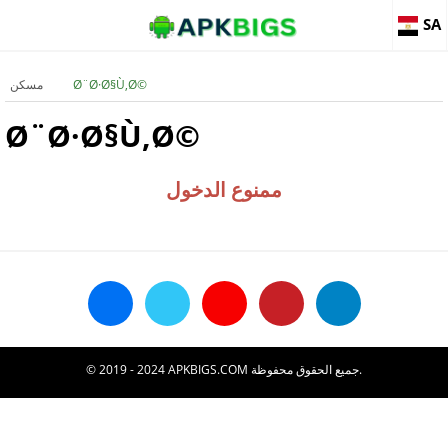
SA
Ø¨Ø·Ø§Ù‚Ø©
مسكن
Ø¨Ø·Ø§Ù‚Ø©
ممنوع الدخول
© 2019 - 2024 APKBIGS.COM جميع الحقوق محفوظة.