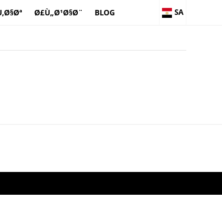
SA
‚Ø§Øª
Ø£Ù„Ø¹Ø§Ø¨
BLOG