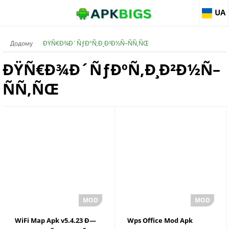
UA
Додому
ÐŸÑ€Ð¾Ð´ÑƒÐºÑ‚Ð¸Ð²Ð½Ñ–ÑÑ‚ÑŒ
ÐŸÑ€Ð¾Ð´ÑƒÐºÑ‚Ð¸Ð²Ð½Ñ–
ÑÑ‚ÑŒ
WiFi Map Apk v5.4.23 Ð—
Wps Office Mod Apk