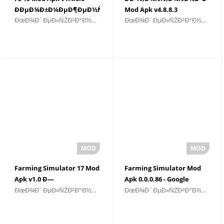
ÐÐµÐ¾Ð±Ð¼ÐµÐ¶ÐµÐ½Ñ–
Mod Apk v4.8.8.3
ÐœÐ¾Ð´ÐµÐ»ÑŽÐ²Ð°Ð½Ð½Ñ
ÐœÐ¾Ð´ÐµÐ»ÑŽÐ²Ð°Ð½Ð½Ñ
Ð³Ñ€Ð¾ÑˆÑ–
ÐÐµÐ¾Ð±Ð¼ÐµÐ¶ÐµÐ½Ñ–
Ð³Ñ€Ð¾ÑˆÑ–
Farming Simulator 17 Mod
Farming Simulator Mod
Apk v1.0 Ð—
Apk 0.0.0.86 - Google
ÐœÐ¾Ð´ÐµÐ»ÑŽÐ²Ð°Ð½Ð½Ñ
ÐœÐ¾Ð´ÐµÐ»ÑŽÐ²Ð°Ð½Ð½Ñ
Ð°Ð²Ð°Ð½Ñ‚Ð°Ð¶Ð¸Ñ‚Ð¸
Ð¾ÑÑ‚Ð°Ð½Ð½Ñ
Ð´Ð»Ñ Android
Ð²ÐµÑ€ÑÑ–Ñ