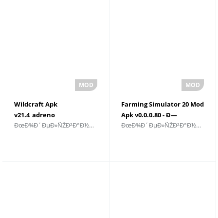
Wildcraft Apk
Farming Simulator 20 Mod
v21.4_adreno
Apk v0.0.0.80 - Ð—
ÐœÐ¾Ð´ÐµÐ»ÑŽÐ²Ð°Ð½Ð½Ñ
ÐœÐ¾Ð´ÐµÐ»ÑŽÐ²Ð°Ð½Ð½Ñ
(ÐÐµÐ¾Ð±Ð¼ÐµÐ¶ÐµÐ½Ñ–
Ð°Ð²Ð°Ð½Ñ‚Ð°Ð¶Ð¸Ñ‚Ð¸
Ð³Ñ€Ð¾ÑˆÑ–)
Google Unlimited Money
Ð´Ð»Ñ Android