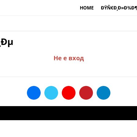
HOME
ÐŸÑ€Ð¸Ð»Ð¾Ð¶
¸Ðµ
Не е вход