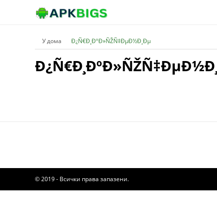
У дома
Ð¿Ñ€Ð¸ÐºÐ»ÑŽÑ‡ÐµÐ½Ð¸Ðµ
Ð¿Ñ€Ð¸ÐºÐ»ÑŽÑ‡ÐµÐ½Ð
© 2019 - Всички права запазени.