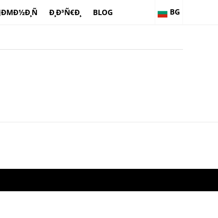
BG
ÐΜÐ½Ð¸Ñ
Ð¸Ð³Ñ€Ð¸
BLOG