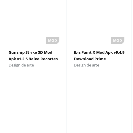
Gunship Strike 3D Mod
Ibis Paint X Mod Apk v9.4.9
Apk v1.2.5 Baixe Recortes
Download Prime
Design de arte
Design de arte
Ilimitados
Membership
Desbloqueado