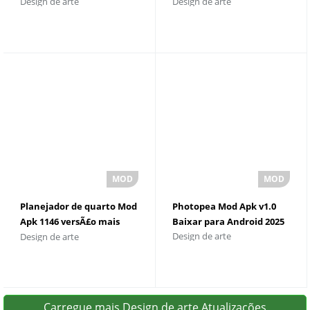
Design de arte
Design de arte
Desbloqueado
Planejador de quarto Mod
Photopea Mod Apk v1.0
Apk 1146 versÃ£o mais
Baixar para Android 2025
Design de arte
Design de arte
recente
Carregue mais Design de arte Atualizações