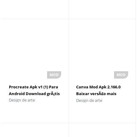
Procreate Apk v1 (1) Para
Canva Mod Apk 2.166.0
Android Download grÃ¡tis
Baixar versÃ£o mais
Design de arte
Design de arte
recente 2023