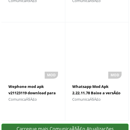
ComunicaÃ§Ã£o
ComunicaÃ§Ã£o
v2021.10.18.404440564
para Android
Wephone mod apk
Whatsapp Mod Apk
v21123119 download para
2.22.11.78 Baixe a versÃ£o
ComunicaÃ§Ã£o
ComunicaÃ§Ã£o
android
mais recente
Carregue mais ComunicaÃ§Ã£o Atualizações