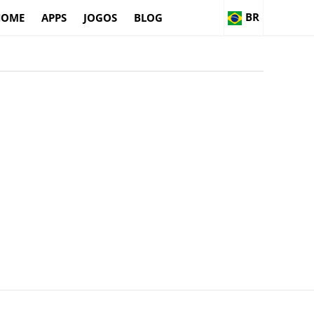
BR
HOME
APPS
JOGOS
BLOG