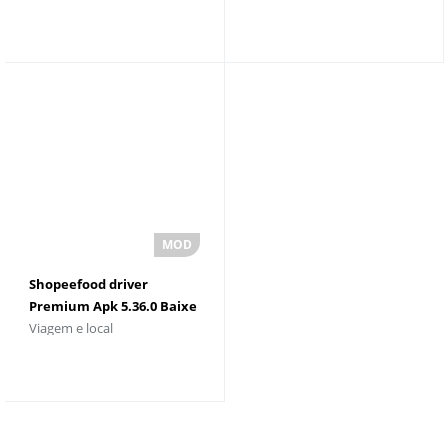
Shopeefood driver
Premium Apk 5.36.0 Baixe
Viagem e local
a versÃ£o mais recente