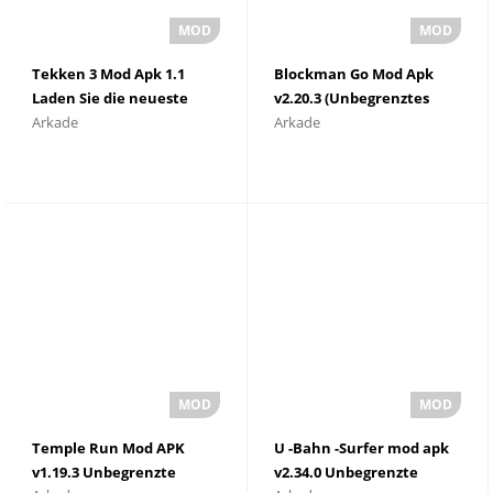
Tekken 3 Mod Apk 1.1
Blockman Go Mod Apk
Laden Sie die neueste
v2.20.3 (Unbegrenztes
Arkade
Arkade
Version fÃ¼r Android
Geld 2023)
herunter
Temple Run Mod APK
U -Bahn -Surfer mod apk
v1.19.3 Unbegrenzte
v2.34.0 Unbegrenzte