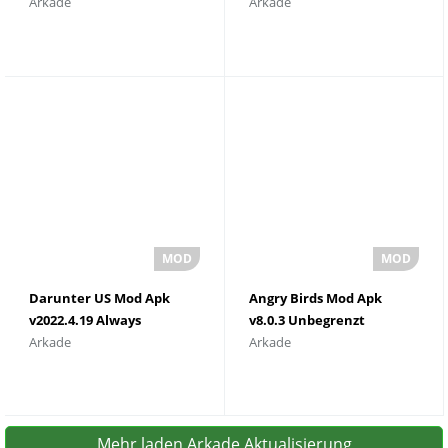
Arkade
Arkade
MÃ¼nzen und
Charaktere Geld und
Diamanten
SchlÃ¼ssel 2023
herunterladen
Darunter US Mod Apk
Angry Birds Mod Apk
v2022.4.19 Always
v8.0.3 Unbegrenzt
Arkade
Arkade
Imposter 2023
Rverything
Mehr laden Arkade Aktualisierung