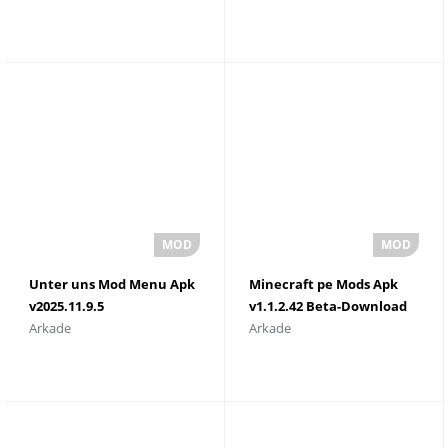
Unter uns Mod Menu Apk
Minecraft pe Mods Apk
v2025.11.9.5
v1.1.2.42 Beta-Download
Arkade
Arkade
Herunterladen (Alles
fÃ¼r Androaid
entsperrt/Mod-MenÃ¼)