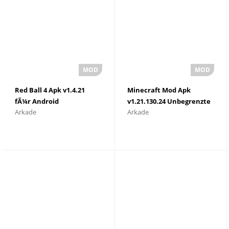
Red Ball 4 Apk v1.4.21
Minecraft Mod Apk
fÃ¼r Android
v1.21.130.24 Unbegrenzte
Arkade
Arkade
herunterladen
GegenstÃ¤nde