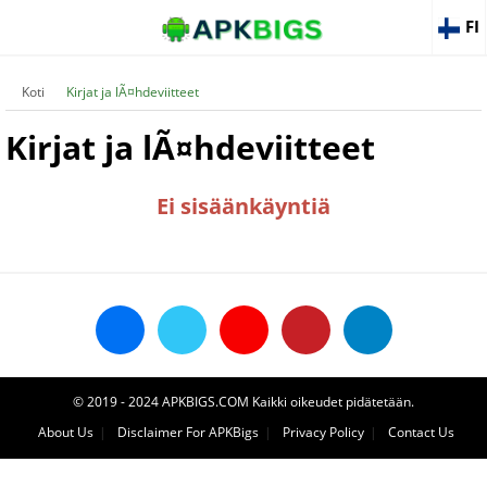
FI
Koti
Kirjat ja lÃ¤hdeviitteet
Kirjat ja lÃ¤hdeviitteet
Ei sisäänkäyntiä
© 2019 - 2024 APKBIGS.COM Kaikki oikeudet pidätetään.
About Us
Disclaimer For APKBigs
Privacy Policy
Contact Us