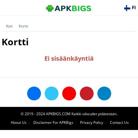
FI
Koti
Kortti
Kortti
Ei sisäänkäyntiä
© 2019 - 2024 APKBIGS.COM Kaikki oikeudet pidätetään.
About Us
Disclaimer For APKBigs
Privacy Policy
Contact Us