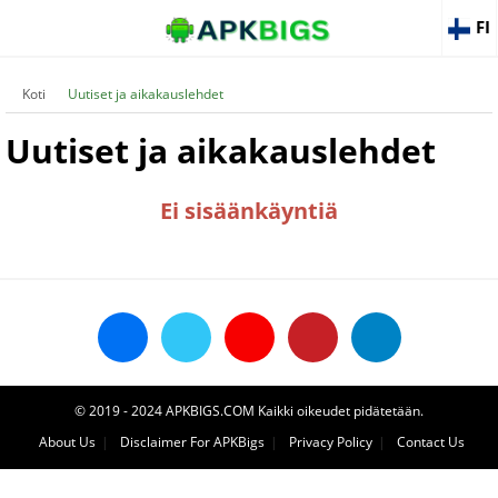
FI
Koti
Uutiset ja aikakauslehdet
Uutiset ja aikakauslehdet
Ei sisäänkäyntiä
© 2019 - 2024 APKBIGS.COM Kaikki oikeudet pidätetään.
About Us
Disclaimer For APKBigs
Privacy Policy
Contact Us