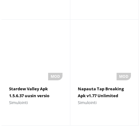
Stardew Valley Apk
Napauta Tap Breaking
1.5.6.37 uusin versio
Apk v1.77 Unlimited
Simulointi
Simulointi
ilmainen lataus
Money