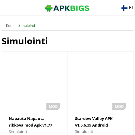
FI
Koti
Simulointi
Simulointi
Napauta Napauta
Stardew Valley APK
rikkova mod Apk v1.77
v1.5.6.39 Android
Simulointi
Simulointi
Unlimited Coins