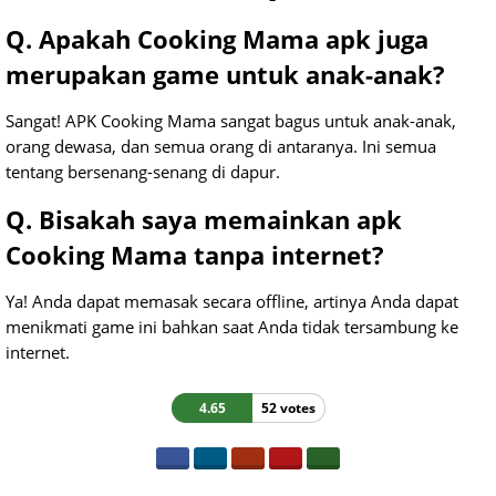
Q. Apakah Cooking Mama apk juga
merupakan game untuk anak-anak?
Sangat! APK Cooking Mama sangat bagus untuk anak-anak,
orang dewasa, dan semua orang di antaranya. Ini semua
tentang bersenang-senang di dapur.
Q. Bisakah saya memainkan apk
Cooking Mama tanpa internet?
Ya! Anda dapat memasak secara offline, artinya Anda dapat
menikmati game ini bahkan saat Anda tidak tersambung ke
internet.
4.65
52 votes