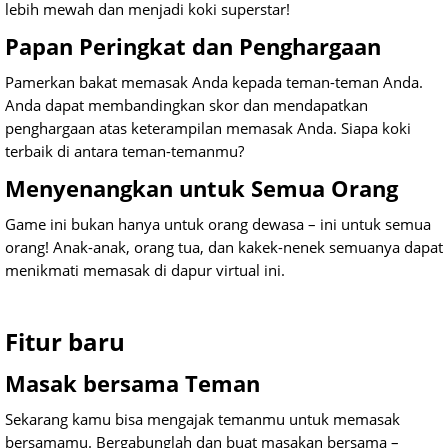
lebih mewah dan menjadi koki superstar!
Papan Peringkat dan Penghargaan
Pamerkan bakat memasak Anda kepada teman-teman Anda.
Anda dapat membandingkan skor dan mendapatkan
penghargaan atas keterampilan memasak Anda. Siapa koki
terbaik di antara teman-temanmu?
Menyenangkan untuk Semua Orang
Game ini bukan hanya untuk orang dewasa – ini untuk semua
orang! Anak-anak, orang tua, dan kakek-nenek semuanya dapat
menikmati memasak di dapur virtual ini.
Fitur baru
Masak bersama Teman
Sekarang kamu bisa mengajak temanmu untuk memasak
bersamamu. Bergabunglah dan buat masakan bersama –