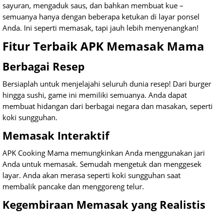
sayuran, mengaduk saus, dan bahkan membuat kue –
semuanya hanya dengan beberapa ketukan di layar ponsel
Anda. Ini seperti memasak, tapi jauh lebih menyenangkan!
Fitur Terbaik APK Memasak Mama
Berbagai Resep
Bersiaplah untuk menjelajahi seluruh dunia resep! Dari burger
hingga sushi, game ini memiliki semuanya. Anda dapat
membuat hidangan dari berbagai negara dan masakan, seperti
koki sungguhan.
Memasak Interaktif
APK Cooking Mama memungkinkan Anda menggunakan jari
Anda untuk memasak. Semudah mengetuk dan menggesek
layar. Anda akan merasa seperti koki sungguhan saat
membalik pancake dan menggoreng telur.
Kegembiraan Memasak yang Realistis