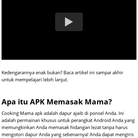
Kedengarannya enak bukan? Baca artikel ini sampai akhir
untuk mempelajari lebih lanjut.
Apa itu APK Memasak Mama?
Cooking Mama apk adalah dapur ajaib di ponsel Anda. Ini
adalah permainan khusus untuk perangkat Android Anda yang
memungkinkan Anda memasak hidangan lezat tanpa harus
mengotori dapur Anda yang sebenarnya! Anda dapat mengiris