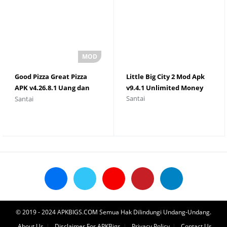
Good Pizza Great Pizza
Little Big City 2 Mod Apk
APK v4.26.8.1 Uang dan
v9.4.1 Unlimited Money
Santai
Santai
Permata Tidak Terbatas
© 2019 - 2024 APKBIGS.COM Semua Hak Dilindungi Undang-Undang.
About Us
Disclaimer For APKBigs
Privacy Policy
Contact Us