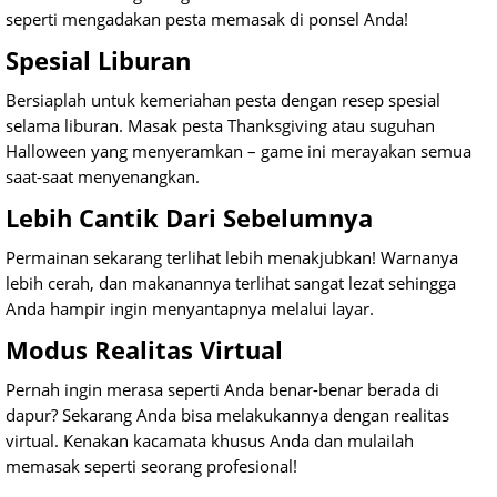
seperti mengadakan pesta memasak di ponsel Anda!
Spesial Liburan
Bersiaplah untuk kemeriahan pesta dengan resep spesial
selama liburan. Masak pesta Thanksgiving atau suguhan
Halloween yang menyeramkan – game ini merayakan semua
saat-saat menyenangkan.
Lebih Cantik Dari Sebelumnya
Permainan sekarang terlihat lebih menakjubkan! Warnanya
lebih cerah, dan makanannya terlihat sangat lezat sehingga
Anda hampir ingin menyantapnya melalui layar.
Modus Realitas Virtual
Pernah ingin merasa seperti Anda benar-benar berada di
dapur? Sekarang Anda bisa melakukannya dengan realitas
virtual. Kenakan kacamata khusus Anda dan mulailah
memasak seperti seorang profesional!