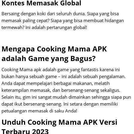
Kontes Memasak Global
Bersaing dengan koki dari seluruh dunia. Siapa yang bisa
memasak paling cepat? Siapa yang bisa membuat hidangan
termewah? Ini adalah pertarungan global!
Mengapa Cooking Mama APK
adalah Game yang Bagus?
Cooking Mama apk adalah game yang fantastis karena ini
bukan hanya sebuah game – ini adalah sebuah pengalaman.
Anda dapat mempelajari berbagai makanan, melatih
keterampilan memasak, dan bersenang-senang sekaligus.
Selain itu, gim ini sangat mudah dimainkan sehingga siapa pun
dapat ikut bersenang-senang. Ini setara dengan memiliki
petualangan memasak di saku Anda!
Unduh Cooking Mama APK Versi
Terbaru 2023