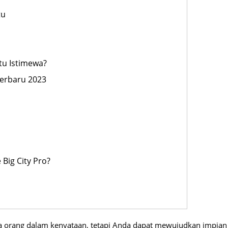
tu
itu Istimewa?
 Terbaru 2023
Big City Pro?
 orang dalam kenyataan, tetapi Anda dapat mewujudkan impian