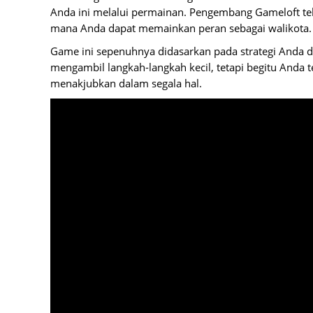
Anda ini melalui permainan. Pengembang Gameloft tel
mana Anda dapat memainkan peran sebagai walikota.
Game ini sepenuhnya didasarkan pada strategi Anda d
mengambil langkah-langkah kecil, tetapi begitu Anda t
menakjubkan dalam segala hal.