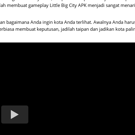
ah membuat gameplay Little Big City APK menjadi sangat menari
an bagaimana Anda ingin kota Anda terlihat. Awalnya Anda haru
erbiasa membuat keputusan, jadilah taipan dan jadikan kota pali