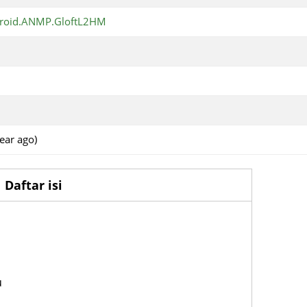
droid.ANMP.GloftL2HM
ear ago)
Daftar isi
u