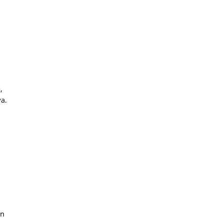
,
a.
un