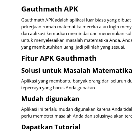
Gauthmath APK
Gauthmath APK adalah aplikasi luar biasa yang dibua
pekerjaan rumah matematika mereka atau ingin meny
dan aplikasi kemudian memindai dan menemukan solusi
untuk menyelesaikan masalah matematika Anda. Anda 
yang membutuhkan uang, jadi pilihlah yang sesuai.
Fitur APK Gauthmath
Solusi untuk Masalah Matematik
Aplikasi yang membantu banyak orang dari seluruh d
tepercaya yang harus Anda gunakan.
Mudah digunakan
Aplikasi ini terlalu mudah digunakan karena Anda tid
perlu memotret masalah Anda dan solusinya akan ter
Dapatkan Tutorial