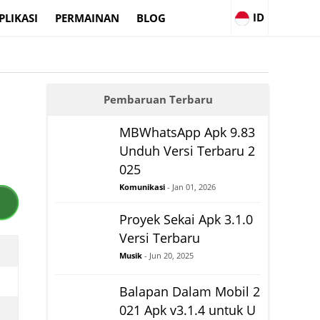
ID
PLIKASI
PERMAINAN
BLOG
Pembaruan Terbaru
MBWhatsApp Apk 9.83
Unduh Versi Terbaru 2
025
Komunikasi
- Jan 01, 2026
Proyek Sekai Apk 3.1.0
Versi Terbaru
Musik
- Jun 20, 2025
Balapan Dalam Mobil 2
021 Apk v3.1.4 untuk U