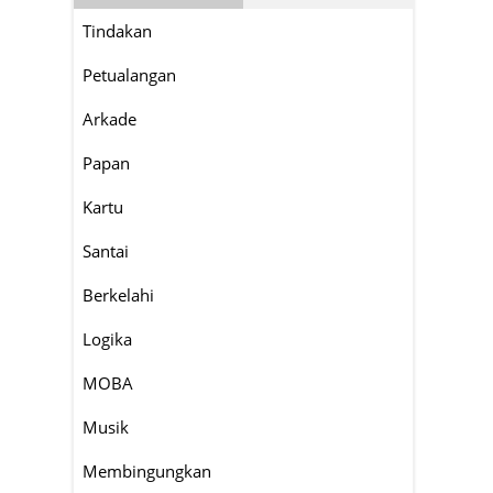
Tindakan
Petualangan
Arkade
Papan
Kartu
Santai
Berkelahi
Logika
MOBA
Musik
Membingungkan