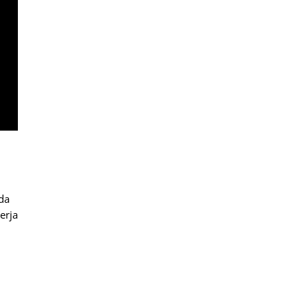
da
erja