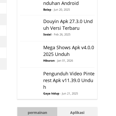
nduhan Android
Balap
- Jun 20, 2025
Douyin Apk 27.3.0 Und
uh Versi Terbaru
Sosial
- Feb 26, 2025
Mega Shows Apk v4.0.0
2025 Unduh
Hiburan
- Jan 01, 2026
Pengunduh Video Pinte
rest Apk v11.39.0 Undu
h
Gaya hidup
- Jun 21, 2025
permainan
Aplikasi