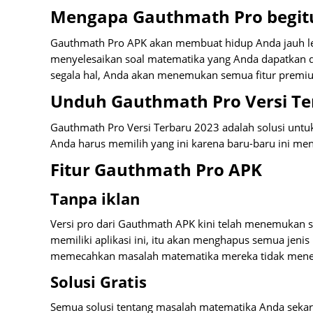
Mengapa Gauthmath Pro begit
Gauthmath Pro APK akan membuat hidup Anda jauh le
menyelesaikan soal matematika yang Anda dapatkan d
segala hal, Anda akan menemukan semua fitur premium
Unduh Gauthmath Pro Versi Te
Gauthmath Pro Versi Terbaru 2023 adalah solusi untuk
Anda harus memilih yang ini karena baru-baru ini 
Fitur Gauthmath Pro APK
Tanpa iklan
Versi pro dari Gauthmath APK kini telah menemukan so
memiliki aplikasi ini, itu akan menghapus semua jenis
memecahkan masalah matematika mereka tidak mene
Solusi Gratis
Semua solusi tentang masalah matematika Anda sekara