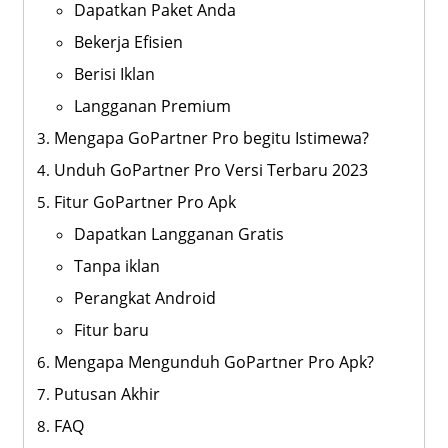
Dapatkan Paket Anda
Bekerja Efisien
Berisi Iklan
Langganan Premium
Mengapa GoPartner Pro begitu Istimewa?
Unduh GoPartner Pro Versi Terbaru 2023
Fitur GoPartner Pro Apk
Dapatkan Langganan Gratis
Tanpa iklan
Perangkat Android
Fitur baru
Mengapa Mengunduh GoPartner Pro Apk?
Putusan Akhir
FAQ