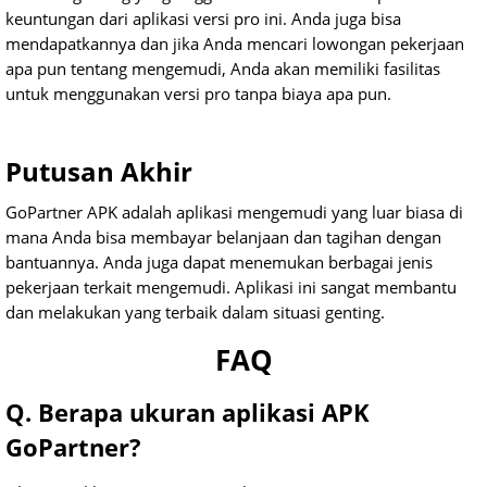
keuntungan dari aplikasi versi pro ini. Anda juga bisa
mendapatkannya dan jika Anda mencari lowongan pekerjaan
apa pun tentang mengemudi, Anda akan memiliki fasilitas
untuk menggunakan versi pro tanpa biaya apa pun.
Putusan Akhir
GoPartner APK adalah aplikasi mengemudi yang luar biasa di
mana Anda bisa membayar belanjaan dan tagihan dengan
bantuannya. Anda juga dapat menemukan berbagai jenis
pekerjaan terkait mengemudi. Aplikasi ini sangat membantu
dan melakukan yang terbaik dalam situasi genting.
FAQ
Q. Berapa ukuran aplikasi APK
GoPartner?