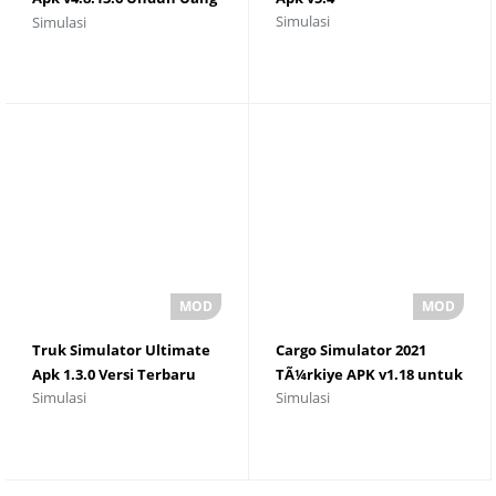
Simulasi
Simulasi
dan Emas Tanpa Batas
Truk Simulator Ultimate
Cargo Simulator 2021
Apk 1.3.0 Versi Terbaru
TÃ¼rkiye APK v1.18 untuk
Simulasi
Simulasi
Unduhan Android