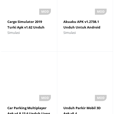
Cargo Simulator 2019
Akuaku APK v1.2738.1
Turki Apk v1.62 Unduh
Unduh Untuk Android
Simulasi
Simulasi
Untuk Android
Car Parking Multiplayer
Unduh Parkir Mobil 3D
Apk v4.8.13.6 Unduh Uang
Apk v5.4