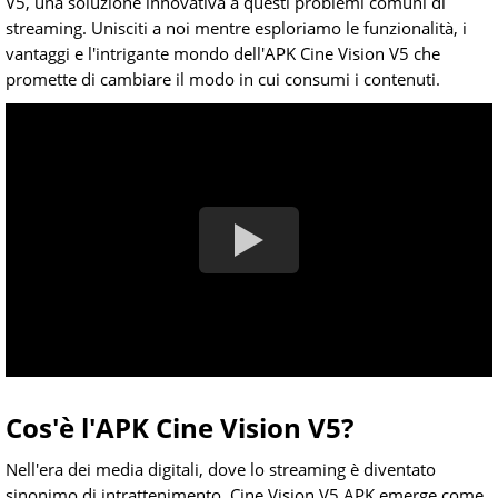
V5, una soluzione innovativa a questi problemi comuni di
streaming. Unisciti a noi mentre esploriamo le funzionalità, i
vantaggi e l'intrigante mondo dell'APK Cine Vision V5 che
promette di cambiare il modo in cui consumi i contenuti.
Cos'è l'APK Cine Vision V5?
Nell'era dei media digitali, dove lo streaming è diventato
sinonimo di intrattenimento, Cine Vision V5 APK emerge come