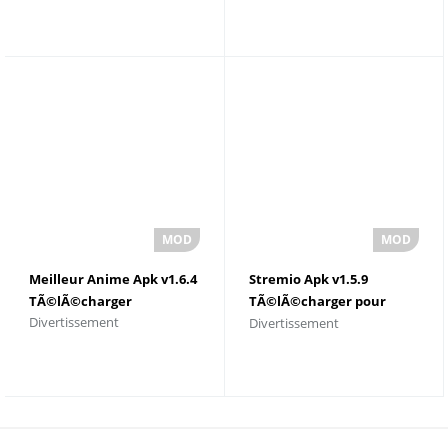
Meilleur Anime Apk v1.6.4
Stremio Apk v1.5.9
TÃ©lÃ©charger
TÃ©lÃ©charger pour
Divertissement
Divertissement
Android