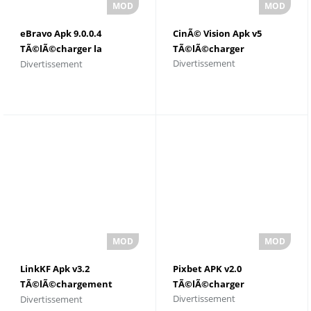
eBravo Apk 9.0.0.4
CinÃ© Vision Apk v5
TÃ©lÃ©charger la
TÃ©lÃ©charger
Divertissement
Divertissement
derniÃ¨re version
LinkKF Apk v3.2
Pixbet APK v2.0
TÃ©lÃ©chargement
TÃ©lÃ©charger
Divertissement
Divertissement
gratuit de l'application