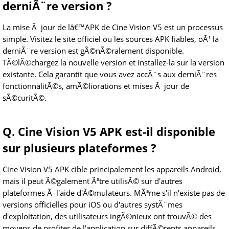
derniÃ¨re version ?
La mise Ã jour de lâ€™APK de Cine Vision V5 est un processus
simple. Visitez le site officiel ou les sources APK fiables, oÃ¹ la
derniÃ¨re version est gÃ©nÃ©ralement disponible.
TÃ©lÃ©chargez la nouvelle version et installez-la sur la version
existante. Cela garantit que vous avez accÃ¨s aux derniÃ¨res
fonctionnalitÃ©s, amÃ©liorations et mises Ã jour de
sÃ©curitÃ©.
Q. Cine Vision V5 APK est-il disponible
sur plusieurs plateformes ?
Cine Vision V5 APK cible principalement les appareils Android,
mais il peut Ã©galement Ãªtre utilisÃ© sur d'autres
plateformes Ã l'aide d'Ã©mulateurs. MÃªme s'il n'existe pas de
versions officielles pour iOS ou d'autres systÃ¨mes
d'exploitation, des utilisateurs ingÃ©nieux ont trouvÃ© des
moyens de profiter de l'application sur diffÃ©rents appareils.