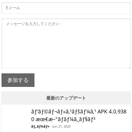
参加する
最新のアップデート
ãƒ‘ãƒ©ãƒ¬ãƒ«ã‚¹ãƒšãƒ¼ã‚¹ APK 4.0.938
0 æœ€æ–°ãƒãƒ¼ã‚¸ãƒ§ãƒ³
ãƒ„ãƒ¼ãƒ«
- Jun 21, 2025