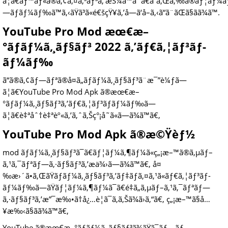
ã¦ã€ãƒ™ãƒ«ã®ã‚¢ã‚¤ã‚³ãƒ³ã‚’æŠ¼ã™ã¨ã€ã“ã‚Œã‚‰ã®ãƒ¦ãƒ¼ã
—ãƒ­ãƒ¼ãƒ‰ã™ã‚‹ãŸã³ã«é€šçŸ¥ã‚’å—ã‘å–ã‚‹ã“ã¨ãŒã§ãã¾ã™.
YouTube Pro Mod æœ€æ–
°ãƒãƒ¼ã‚¸ãƒ§ãƒ³ 2022 ã‚’ãƒ€ã‚¦ãƒ³ãƒ­
ãƒ¼ãƒ‰
ã“ã®ã‚¢ãƒ—ãƒªã®å¤ã„ãƒãƒ¼ã‚¸ãƒ§ãƒ³ã¨æ¯”è¼ƒã—
ã¦ã€YouTube Pro Mod Apk ã®æœ€æ–
°ãƒãƒ¼ã‚¸ãƒ§ãƒ³ã‚’ãƒ€ã‚¦ãƒ³ãƒ­ãƒ¼ãƒ‰ã—
ã¦ã€è‡ªåˆ†è‡ªèº«ã‚’ã‚ˆã‚Šç°¡å˜ã«ã—ã¾ã™ã€‚
YouTube Pro Mod Apk ã®æ©Ÿèƒ½
mod ãƒãƒ¼ã‚¸ãƒ§ãƒ³ã¯ã€ãƒ¦ãƒ¼ã‚¶ãƒ¼ã«ç„¡æ–™ã®ã‚µãƒ–
ã‚¹ã‚¯ãƒªãƒ—ã‚·ãƒ§ãƒ³ã‚’æä¾›ã—ã¾ã™ã€‚ å¤
‰æ›´ã•ã‚ŒãŸãƒãƒ¼ã‚¸ãƒ§ãƒ³ã‚’ãƒ‡ãƒã‚¤ã‚¹ã«ãƒ€ã‚¦ãƒ³ãƒ­
ãƒ¼ãƒ‰ã—ãŸãƒ¦ãƒ¼ã‚¶ãƒ¼ã¯ã€é‡ã„ã‚µãƒ–ã‚¹ã‚¯ãƒªãƒ—
ã‚·ãƒ§ãƒ³ã‚’æ”¯æ‰•ã†å¿…è¦ã¯ã‚ã‚Šã¾ã›ã‚“ã€‚ ç„¡æ–™ã§å…
¥æ‰‹ã§ãã¾ã™ã€‚
YouTube ã®æœ€æ–°ãƒãƒ¼ã‚¸ãƒ§ãƒ³ã¾ãŸã¯ãƒ—ãƒ­