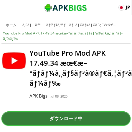
JP
ホーム
ã‚¢ãƒ—ãƒª
ãƒ“ãƒ‡ã‚ªãƒ—ãƒ¬ãƒ¼ãƒ¤ãƒ¼ã¨ç·¨é›†è€…
YouTube Pro Mod APK 17.49.34 æœ€æ–°ãƒãƒ¼ã‚¸ãƒ§ãƒ³ã®ãƒ€ã‚¦ãƒ³ãƒ­
ãƒ¼ãƒ‰
YouTube Pro Mod APK
17.49.34 æœ€æ–
°ãƒãƒ¼ã‚¸ãƒ§ãƒ³ã®ãƒ€ã‚¦ãƒ³ã
ãƒ¼ãƒ‰
APK Bigs
- Jul 08, 2025
ダウンロード中