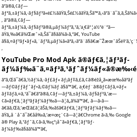
ã“ã®ã‚¢ãƒ—
ãƒªã‚±ãƒ¼ã‚·ãƒ§ãƒ³ã«é£½ããŸã‚Šé£½ããŸã‚Šã™ã‚‹ã“ã¨ã¯ã‚ã‚Šã¾ã
‚ ã“ã®ã‚¢ãƒ—
ãƒªã‚±ãƒ¼ã‚·ãƒ§ãƒ³ã®ã‚µãƒ¼ãƒ“ã‚¹ã‚’ä¸€åº¦ä½“é¨“ã—
ãŸã‚‰ã€å¾Œæˆ»ã‚Šã¯ã§ãã¾ã›ã‚“ã€‚ YouTube
ã§ã‚¤ãƒ³ãƒ•ãƒ«ã‚¨ãƒ³ã‚µãƒ¼ã«ãªã‚‹ã“ã¨ã§ã€æ¯ŽæœˆãŠé‡‘ã‚’ç¨¼ã
‚
YouTube Pro Mod Apk ã®ãƒ€ã‚¦ãƒ³ãƒ­
ãƒ¼ãƒ‰ã¨ã‚¤ãƒ³ã‚¹ãƒˆãƒ¼ãƒ«ã®æ‰‹é
ã“ã‚Œã¯ã€ã‚½ãƒ¼ã‚·ãƒ£ãƒ« ãƒ¡ãƒ‡ã‚£ã‚¢ã®éžå¸¸ã«æœ‰åãªãƒ
—ãƒ©ãƒƒãƒˆãƒ•ã‚©ãƒ¼ãƒ ã§ã™ã€‚ ä¸€éƒ¨ã®ãƒ¢ãƒã‚¤ãƒ«
ãƒ‡ãƒã‚¤ã‚¹ã¯ã€ã“ã®ã‚¢ãƒ—ãƒªã‚±ãƒ¼ã‚·ãƒ§ãƒ³ã‚’æ—
¢ã«ãƒ€ã‚¦ãƒ³ãƒ­ãƒ¼ãƒ‰ã—ã¦ã„ã¾ã™ã€‚ ã—ã‹ã—
ã€ãã‚Œã‚’æŒã£ã¦ãŠã‚‰ãšã€ãƒ€ã‚¦ãƒ³ãƒ­ãƒ¼ãƒ‰ã—
ãŸã„å ´åˆã¯ã€åå‰ã‚’æ¤œç´¢ã—ã¦ã€Chrome ã‹ã‚‰ Google
ã® Play ã‚¹ãƒˆã‚¢ã‹ã‚‰ç°¡å˜ã«ãƒ€ã‚¦ãƒ³ãƒ­
ãƒ¼ãƒ‰ã§ãã¾ã™ã€‚