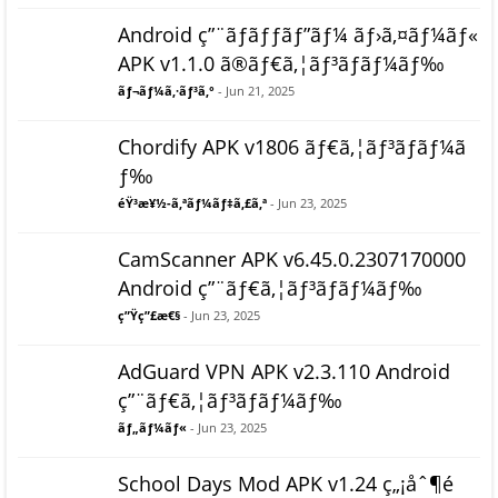
Android ç”¨ãƒãƒƒãƒ”ãƒ¼ ãƒ›ã‚¤ãƒ¼ãƒ«
APK v1.1.0 ã®ãƒ€ã‚¦ãƒ³ãƒ­ãƒ¼ãƒ‰
ãƒ¬ãƒ¼ã‚·ãƒ³ã‚°
- Jun 21, 2025
Chordify APK v1806 ãƒ€ã‚¦ãƒ³ãƒ­ãƒ¼ã
ƒ‰
éŸ³æ¥½-ã‚ªãƒ¼ãƒ‡ã‚£ã‚ª
- Jun 23, 2025
CamScanner APK v6.45.0.2307170000
Android ç”¨ãƒ€ã‚¦ãƒ³ãƒ­ãƒ¼ãƒ‰
ç”Ÿç”£æ€§
- Jun 23, 2025
AdGuard VPN APK v2.3.110 Android
ç”¨ãƒ€ã‚¦ãƒ³ãƒ­ãƒ¼ãƒ‰
ãƒ„ãƒ¼ãƒ«
- Jun 23, 2025
School Days Mod APK v1.24 ç„¡åˆ¶é