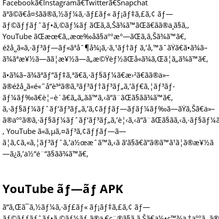
Facebookã€Instagramã€Twitterã€Snapchat
ãªã©ã€å¤šãã®ã‚½ãƒ¼ã‚·ãƒ£ãƒ« ãƒ¡ãƒ‡ã‚£ã‚¢ ãƒ—
ãƒ©ãƒƒãƒˆãƒ•ã‚©ãƒ¼ãƒ ãŒã‚ã‚Šã¾ã™ãŒã€ãã®ä¸­ã§ã‚‚
YouTube ãŒæœ€ã‚‚æœ‰åã§äººæ°—ãŒã‚ã‚Šã¾ã™ã€‚
éžå¸¸ã«ã‚·ãƒ³ãƒ—ãƒ«ãªåˆ¶å¾¡ã‚·ã‚¹ãƒ†ãƒ ã‚’å‚™ãˆãŸã€ã•ã¾ã–
ã¾ãªæ¥½ã—ãã¦æ¥½ã—ã„æ©Ÿèƒ½ãŒå«ã¾ã‚Œã¦ã„ã¾ã™ã€‚
ã•ã¾ã–ã¾ãªãƒ“ãƒ‡ã‚ªã€ã‚·ãƒ§ãƒ¼ã€æ›²ã€ãã®ä»–
ã®éžå¸¸ã«é«˜å“è³ªã®ã‚³ãƒ³ãƒ†ãƒ³ãƒ„ã‚’ãƒ€ã‚¦ãƒ³ãƒ­
ãƒ¼ãƒ‰ã€è¦–è´ã€ã„ã„ã­ã™ã‚‹ã“ã¨ãŒã§ãã¾ã™ã€‚
ã‚·ãƒ§ãƒ¼ãƒˆãƒ‘ãƒ³ãƒ„ã‚’ã‚¢ãƒƒãƒ—ãƒ­ãƒ¼ãƒ‰ã—ãŸã‚Šã€ä»–
ã®äººã®ã‚·ãƒ§ãƒ¼ãƒˆãƒ‘ãƒ³ãƒ„ã‚’è¦‹ã‚‹ã“ã¨ãŒã§ãã‚‹ã‚·ãƒ§ã
‚ YouTube ã«ã‚µã‚¤ãƒ³ã‚¢ãƒƒãƒ—ã—
ã¦ã‚¢ã‚«ã‚¦ãƒ³ãƒˆã‚’ä½œæˆã™ã‚‹ã ã‘ã§ã€ã“ã®ã™ã¹ã¦ã®æ¥½ã
—ã¿ã‚’ä½“é¨“ã§ãã¾ã™ã€‚
YouTube ãƒ—ãƒ­ APK
ã“ã‚Œã¯ã‚½ãƒ¼ã‚·ãƒ£ãƒ« ãƒ¡ãƒ‡ã‚£ã‚¢ ãƒ—
ãƒ©ãƒƒãƒˆãƒ•ã‚©ãƒ¼ãƒ ã®ä¸€ç¨®ã§ã‚ã‚Šã€ä½•ç™¾ä¸‡äººã‚‚ã