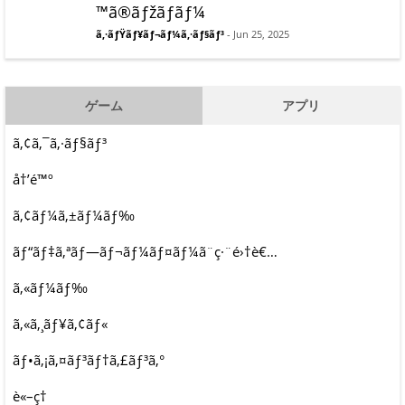
™ã®ãƒžãƒãƒ¼
ã‚·ãƒŸãƒ¥ãƒ¬ãƒ¼ã‚·ãƒ§ãƒ³
- Jun 25, 2025
ゲーム
アプリ
ã‚¢ã‚¯ã‚·ãƒ§ãƒ³
å†’é™º
ã‚¢ãƒ¼ã‚±ãƒ¼ãƒ‰
ãƒ“ãƒ‡ã‚ªãƒ—ãƒ¬ãƒ¼ãƒ¤ãƒ¼ã¨ç·¨é›†è€…
ã‚«ãƒ¼ãƒ‰
ã‚«ã‚¸ãƒ¥ã‚¢ãƒ«
ãƒ•ã‚¡ã‚¤ãƒ³ãƒ†ã‚£ãƒ³ã‚°
è«–ç†