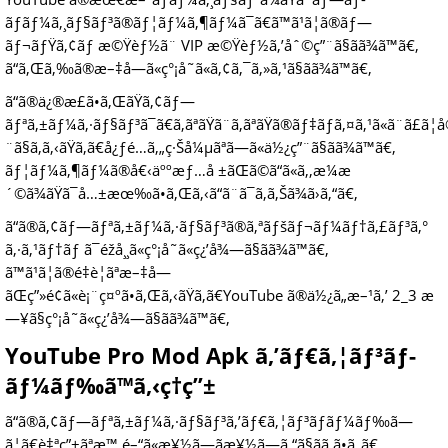
ãƒãƒ¼ã‚¸ãƒ§ãƒ³ã®ãƒ¦ãƒ¼ã‚¶ãƒ¼ã¯ã€ã™ã¹ã¦ã®ãƒ—
ãƒ¬ãƒŸã‚¢ãƒ æ©Ÿèƒ½ã¨ VIP æ©Ÿèƒ½ã‚’åˆ©ç”¨ã§ãã¾ã™ã€‚
ã“ã‚Œã‚‰ã®æ–‡å­—ã«ç°¡å˜ã«ã‚¢ã‚¯ã‚»ã‚¹ã§ãã¾ã™ã€‚
ã“ã®ä¿®æ­£ã•ã‚ŒãŸã‚¢ãƒ—
ãƒªã‚±ãƒ¼ã‚·ãƒ§ãƒ³ã¯ã€ã‚ãªãŸã¨ã‚ãªãŸã®ãƒ‡ãƒã‚¤ã‚¹ã«ã¨ã£
¨ã§ã‚ã‚‹ãŸã‚ã€å¿ƒé…ã‚„ç·Šå¼µãªã—ã«ä½¿ç”¨ã§ãã¾ã™ã€‚
ãƒ¦ãƒ¼ã‚¶ãƒ¼ã®å€‹äººæƒ…å ±ãŒã©ã“ã«ã‚‚æ¼æ
´©ã¾ãŸã¯å…±æœ‰ã•ã‚Œã‚‹ã“ã¨ã¯ã‚ã‚Šã¾ã›ã‚“ã€‚
ã“ã®ã‚¢ãƒ—ãƒªã‚±ãƒ¼ã‚·ãƒ§ãƒ³ã®ã‚ªãƒšãƒ¬ãƒ¼ãƒ†ã‚£ãƒ³ã‚°
ã‚·ã‚¹ãƒ†ãƒ ã¯éžå¸¸ã«ç°¡å˜ã«ç¿’å¾—ã§ãã¾ã™ã€‚
ã™ã¹ã¦ã®é‡è¦ãªæ–‡å­—
ãŒç”»é¢ã«è¡¨ç¤ºã•ã‚Œã‚‹ãŸã‚ã€YouTube ã®ä½¿ã„æ–¹ã‚’ 2_3 æ
—¥ã§ç°¡å˜ã«ç¿’å¾—ã§ãã¾ã™ã€‚
YouTube Pro Mod Apk ã‚’ãƒ€ã‚¦ãƒ³ãƒ­
ãƒ¼ãƒ‰ã™ã‚‹ç†ç”±
ã“ã®ã‚¢ãƒ—ãƒªã‚±ãƒ¼ã‚·ãƒ§ãƒ³ã‚’ãƒ€ã‚¦ãƒ³ãƒ­ãƒ¼ãƒ‰ã—
ã¦ã€è‡ªç”±ãªæ™‚é–“ã«æ¥½ã—ãæ¥½ã—ã‚“ã§ãã ã•ã„ã€‚