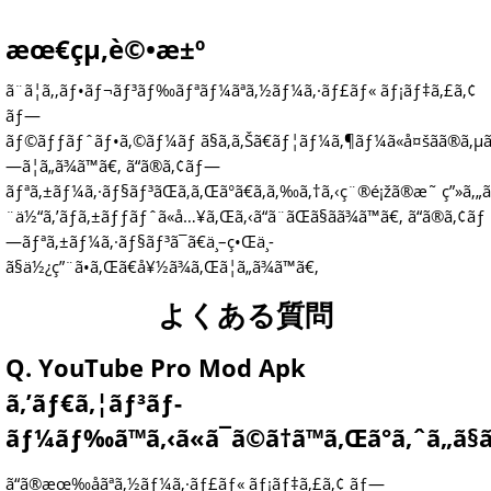
æœ€çµ‚è©•æ±º
ã¨ã¦ã‚‚ãƒ•ãƒ¬ãƒ³ãƒ‰ãƒªãƒ¼ãªã‚½ãƒ¼ã‚·ãƒ£ãƒ« ãƒ¡ãƒ‡ã‚£ã‚¢
ãƒ—
ãƒ©ãƒƒãƒˆãƒ•ã‚©ãƒ¼ãƒ ã§ã‚ã‚Šã€ãƒ¦ãƒ¼ã‚¶ãƒ¼ã«å¤šãã®ã‚µãƒ
—ã¦ã„ã¾ã™ã€‚ ã“ã®ã‚¢ãƒ—
ãƒªã‚±ãƒ¼ã‚·ãƒ§ãƒ³ãŒã‚ã‚Œã°ã€ã‚ã‚‰ã‚†ã‚‹ç¨®é¡žã®æ˜ ç”»ã‚„ã‚·
¨ä½“ã‚’ãƒã‚±ãƒƒãƒˆã«å…¥ã‚Œã‚‹ã“ã¨ãŒã§ãã¾ã™ã€‚ ã“ã®ã‚¢ãƒ
—ãƒªã‚±ãƒ¼ã‚·ãƒ§ãƒ³ã¯ã€ä¸–ç•Œä¸­
ã§ä½¿ç”¨ã•ã‚Œã€å¥½ã¾ã‚Œã¦ã„ã¾ã™ã€‚
よくある質問
Q. YouTube Pro Mod Apk
ã‚’ãƒ€ã‚¦ãƒ³ãƒ­
ãƒ¼ãƒ‰ã™ã‚‹ã«ã¯ã©ã†ã™ã‚Œã°ã‚ˆã„ã§ã
ã“ã®æœ‰åãªã‚½ãƒ¼ã‚·ãƒ£ãƒ« ãƒ¡ãƒ‡ã‚£ã‚¢ ãƒ—