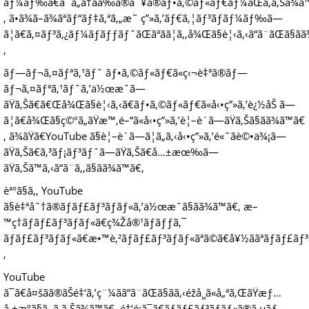
ãƒ¼ãƒ‰ã€ã¨ã„ã†åå‰ã®åˆ¥ã®ãƒ•ã‚©ãƒ«ãƒ€ãƒ¼ãŒã‚ã‚Šã¾ã
‚ ã•ã¾ã–ã¾ãªãƒ“ãƒ‡ã‚ªã‚„æ˜ ç”»ã‚’ãƒ€ã‚¦ãƒ³ãƒ­ãƒ¼ãƒ‰ã—
ã¦ã€ã‚¤ãƒ³ã‚¿ãƒ¼ãƒãƒƒãƒˆãŒãªãã¦ã‚‚å¾Œã§è¦‹ã‚‹ã“ã¨ãŒã§ã
‚
ãƒ—ãƒ¬ã‚¤ãƒªã‚¹ãƒˆ ãƒ•ã‚©ãƒ«ãƒ€ã«ç‹¬è‡ªã®ãƒ—
ãƒ¬ã‚¤ãƒªã‚¹ãƒˆã‚’ä½œæˆã—
ãŸã‚Šã€ã€Œå¾Œã§è¦‹ã‚‹ã€ãƒ•ã‚©ãƒ«ãƒ€ã«å‹•ç”»ã‚’è¿½åŠ ã—
ã¦ã€å¾Œã§ç©ºã„ãŸæ™‚é–“ã«å‹•ç”»ã‚’è¦–è´ã—ãŸã‚Šã§ãã¾ã™ã€
‚ ã¾ãŸã€YouTube ã§è¦–è´ã—ã¦ã„ã‚‹å‹•ç”»ã‚’é«˜ãè©•ä¾¡ã—
ãŸã‚Šã€ã‚³ãƒ¡ãƒ³ãƒˆã—ãŸã‚Šã€å…±æœ‰ã—
ãŸã‚Šã™ã‚‹ã“ã¨ã‚‚ã§ãã¾ã™ã€‚
èª°ã§ã‚‚ YouTube
ã§è‡ªåˆ†ã®ãƒãƒ£ãƒ³ãƒãƒ«ã‚’ä½œæˆã§ãã¾ã™ã€‚ æ–
™ç†ãƒãƒ£ãƒ³ãƒãƒ«ã€ç¾Žå®¹ãƒãƒƒã‚¯
ãƒãƒ£ãƒ³ãƒãƒ«ã€æ•™è‚²ãƒãƒ£ãƒ³ãƒãƒ«ãªã©ã€å¥½ããªãƒãƒ£ãƒ³
‚
YouTube
ã¯ã€å¤šãã®ãŠé‡‘ã‚’ç¨¼ãã“ã¨ãŒã§ãã‚‹éžå¸¸ã«å„ªã‚ŒãŸæƒ…
å ±æºã§ã‚‚ã‚ã‚Šã¾ã™ã€‚ é‡‘é¡ã¯ã€ãƒãƒ£ãƒ³ãƒãƒ«ã®ã‚µãƒ–