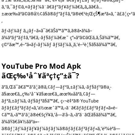
ã‚¹ã‚¯ãƒ©ã‚¤ãƒãƒ¼ã¨ã€ãƒ“ãƒ¥ãƒ¼ã€ã„ã„ã­ã€å…
±æœ‰ãªã©ã®å½¢ã§ã®ãƒ“ãƒ‡ã‚ªã®é€²è¡ŒçŠ¶æ³ã«ã‚ˆã£ã¦ç•°ã
‚
ãƒ›ãƒ¼ãƒ ã‚¿ãƒ–ã«ã¯ã€ãŠã™ã™ã‚ã®ã•ã¾ã–
ã¾ãªãƒ“ãƒ‡ã‚ªã€ã‚·ãƒ§ãƒ¼ã€æ˜ ç”»ãªã©ãŒã‚ã‚Šã¾ã™ã€‚
ç©ºãæ™‚é–“ã«ãƒ›ãƒ¼ãƒ ãƒšãƒ¼ã‚¸ã‚’é–²è¦§ã§ãã¾ã™ã€‚
YouTube Pro Mod Apk
ãŒç‰¹åˆ¥ãªç†ç”±ã¯?
ã“ã‚Œã¯ã€ã™ã¹ã¦ã®ã‚¢ãƒ—ãƒªã‚±ãƒ¼ã‚·ãƒ§ãƒ³ã®ä¸­
ã§æœ€ã‚‚ç‰¹åˆ¥ã§æœ€ã‚‚æœ‰åãªã‚¢ãƒ—
ãƒªã‚±ãƒ¼ã‚·ãƒ§ãƒ³ã§ã™ã€‚ ç‹¬è‡ªã® YouTube
ãƒãƒ£ãƒ³ãƒãƒ«ã‚’ä½œæˆã™ã‚‹ã¨ã€ãƒãƒ£ãƒ³ãƒãƒ«ã«é–
¢ã™ã‚‹ã™ã¹ã¦ã®é€šçŸ¥ã‚’å—ã‘å–ã‚‹ã“ã¨ãŒã§ãã¾ã™ã€‚
ã¾ãŸã€å¥½ããªä»–
ã®ãƒ¦ãƒ¼ãƒãƒ¥ãƒ¼ãƒãƒ¼ã®ãƒãƒ£ãƒ³ãƒãƒ«ã‚’è³¼èª­ã—