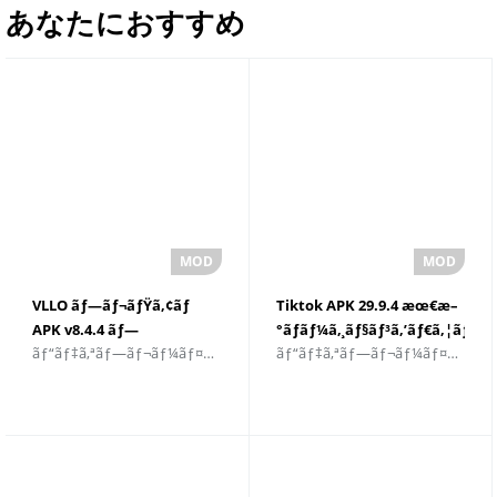
あなたにおすすめ
VLLO ãƒ—ãƒ¬ãƒŸã‚¢ãƒ
Tiktok APK 29.9.4 æœ€æ–
APK v8.4.4 ãƒ—
°ãƒãƒ¼ã‚¸ãƒ§ãƒ³ã‚’ãƒ€ã‚¦ãƒ³ãƒ­
ãƒ“ãƒ‡ã‚ªãƒ—ãƒ¬ãƒ¼ãƒ¤ãƒ¼ã¨ç·¨é›†è€…
ãƒ“ãƒ‡ã‚ªãƒ—ãƒ¬ãƒ¼ãƒ¤ãƒ¼ã¨ç·¨é›†è€…
ãƒ¬ãƒŸã‚¢ãƒ ã®ãƒ­
ãƒ¼ãƒ‰
ãƒƒã‚¯ãŒè§£é™¤ã•ã‚Œã¾ã
—ãŸ