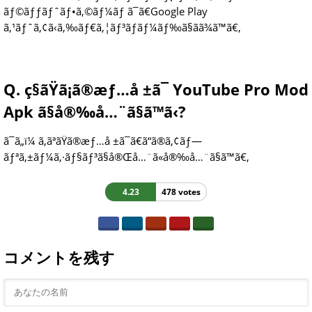
ãƒ©ãƒƒãƒˆãƒ•ã‚©ãƒ¼ãƒ ã¯ã€Google Play
ã‚¹ãƒˆã‚¢ã‹ã‚‰ãƒ€ã‚¦ãƒ³ãƒ­ãƒ¼ãƒ‰ã§ãã¾ã™ã€‚
Q. ç§ãŸã¡ã®æƒ…å ±ã¯ YouTube Pro Mod
Apk ã§å®‰å…¨ã§ã™ã‹?
ã¯ã„ï¼ ã‚ãªãŸã®æƒ…å ±ã¯ã€ã“ã®ã‚¢ãƒ—
ãƒªã‚±ãƒ¼ã‚·ãƒ§ãƒ³ã§å®Œå…¨ã«å®‰å…¨ã§ã™ã€‚
4.23
478 votes
コメントを残す