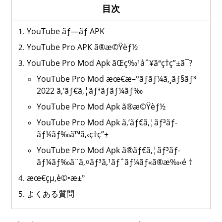
目次
YouTube ãƒ—ãƒ­ APK
YouTube Pro APK ã®æ©Ÿèƒ½
YouTube Pro Mod Apk ãŒç‰¹åˆ¥ãªç†ç”±ã¯?
YouTube Pro Mod æœ€æ–°ãƒãƒ¼ã‚¸ãƒ§ãƒ³
2022 ã‚’ãƒ€ã‚¦ãƒ³ãƒ­ãƒ¼ãƒ‰
YouTube Pro Mod Apk ã®æ©Ÿèƒ½
YouTube Pro Mod Apk ã‚’ãƒ€ã‚¦ãƒ³ãƒ­
ãƒ¼ãƒ‰ã™ã‚‹ç†ç”±
YouTube Pro Mod Apk ã®ãƒ€ã‚¦ãƒ³ãƒ­
ãƒ¼ãƒ‰ã¨ã‚¤ãƒ³ã‚¹ãƒˆãƒ¼ãƒ«ã®æ‰‹é †
æœ€çµ‚è©•æ±º
よくある質問