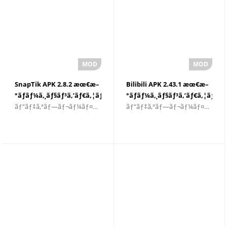
SnapTik APK 2.8.2 æœ€æ–
Bilibili APK 2.43.1 æœ€æ–
°ãƒãƒ¼ã‚¸ãƒ§ãƒ³ã‚’ãƒ€ã‚¦ãƒ³ãƒ­
°ãƒãƒ¼ã‚¸ãƒ§ãƒ³ã‚’ãƒ€ã‚¦ãƒ³ãƒ­
ãƒ“ãƒ‡ã‚ªãƒ—ãƒ¬ãƒ¼ãƒ¤ãƒ¼ã¨ç·¨é›†è€…
ãƒ“ãƒ‡ã‚ªãƒ—ãƒ¬ãƒ¼ãƒ¤ãƒ¼ã¨ç·¨é›†è€…
ãƒ¼ãƒ‰
ãƒ¼ãƒ‰