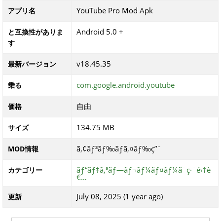
YouTube Pro Mod Apk
アプリ名
Android 5.0 +
と互換性がありま
す
v18.45.35
最新バージョン
com.google.android.youtube
乗る
自由
価格
134.75 MB
サイズ
ã‚¢ãƒ³ãƒ‰ãƒ­ã‚¤ãƒ‰ç”¨
MOD情報
ãƒ“ãƒ‡ã‚ªãƒ—ãƒ¬ãƒ¼ãƒ¤ãƒ¼ã¨ç·¨é›†è
カテゴリー
€…
July 08, 2025 (1 year ago)
更新