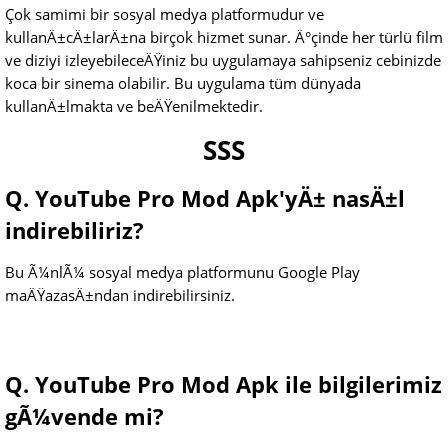
Çok samimi bir sosyal medya platformudur ve
kullanÄ±cÄ±larÄ±na birçok hizmet sunar. Ä°çinde her türlü film
ve diziyi izleyebileceÄŸiniz bu uygulamaya sahipseniz cebinizde
koca bir sinema olabilir. Bu uygulama tüm dünyada
kullanÄ±lmakta ve beÄŸenilmektedir.
SSS
Q. YouTube Pro Mod Apk'yÄ± nasÄ±l
indirebiliriz?
Bu Ã¼nlÃ¼ sosyal medya platformunu Google Play
maÄŸazasÄ±ndan indirebilirsiniz.
Q. YouTube Pro Mod Apk ile bilgilerimiz
gÃ¼vende mi?