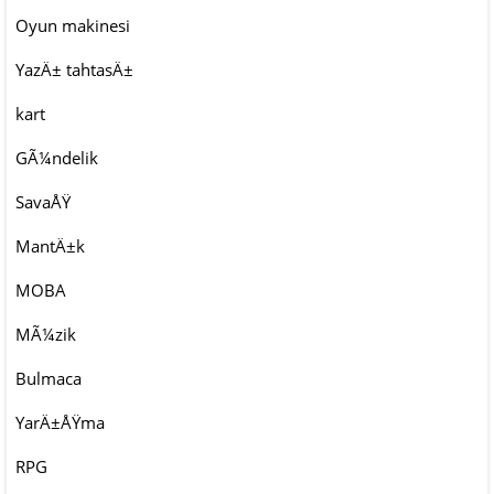
Oyun makinesi
YazÄ± tahtasÄ±
kart
GÃ¼ndelik
SavaÅŸ
MantÄ±k
MOBA
MÃ¼zik
Bulmaca
YarÄ±ÅŸma
RPG