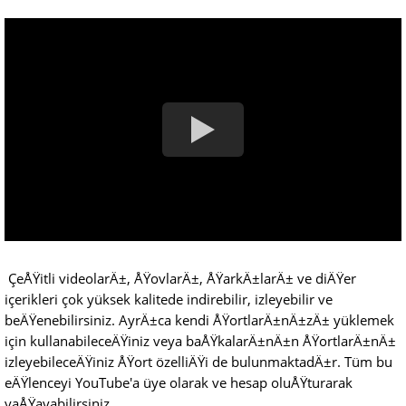
ÇeÅŸitli videolarÄ±, ÅŸovlarÄ±, ÅŸarkÄ±larÄ± ve diÄŸer
içerikleri çok yüksek kalitede indirebilir, izleyebilir ve
beÄŸenebilirsiniz. AyrÄ±ca kendi ÅŸortlarÄ±nÄ±zÄ± yüklemek
için kullanabileceÄŸiniz veya baÅŸkalarÄ±nÄ±n ÅŸortlarÄ±nÄ±
izleyebileceÄŸiniz ÅŸort özelliÄŸi de bulunmaktadÄ±r. Tüm bu
eÄŸlenceyi YouTube'a üye olarak ve hesap oluÅŸturarak
yaÅŸayabilirsiniz.