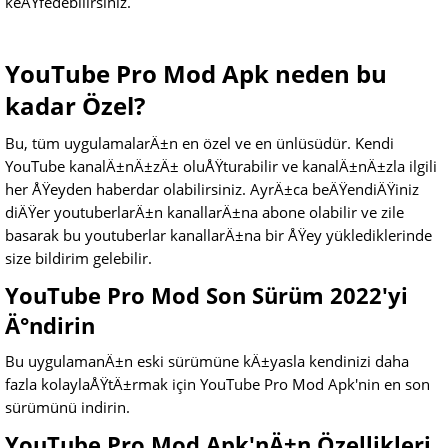
keÅŸfedebilirsiniz.
YouTube Pro Mod Apk neden bu
kadar Özel?
Bu, tüm uygulamalarÄ±n en özel ve en ünlüsüdür. Kendi
YouTube kanalÄ±nÄ±zÄ± oluÅŸturabilir ve kanalÄ±nÄ±zla ilgili
her ÅŸeyden haberdar olabilirsiniz. AyrÄ±ca beÄŸendiÄŸiniz
diÄŸer youtuberlarÄ±n kanallarÄ±na abone olabilir ve zile
basarak bu youtuberlar kanallarÄ±na bir ÅŸey yüklediklerinde
size bildirim gelebilir.
YouTube Pro Mod Son Sürüm 2022'yi
Ä°ndirin
Bu uygulamanÄ±n eski sürümüne kÄ±yasla kendinizi daha
fazla kolaylaÅŸtÄ±rmak için YouTube Pro Mod Apk'nin en son
sürümünü indirin.
YouTube Pro Mod Apk'nÄ±n Özellikleri