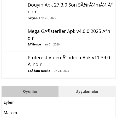
Douyin Apk 27.3.0 Son SÃ¼rÃ¼mÃ¼ Ä°
ndir
Sosyal
- Feb 26, 2025
Mega GÃ¶steriler Apk v4.0.0 2025 Ä°n
dir
EÄŸlence
- Jan 01, 2026
Pinterest Video Ä°ndirici Apk v11.39.0
Ä°ndir
YaÅŸam tarzÄ±
- Jun 21, 2025
Oyunlar
Uygulamalar
Eylem
Macera