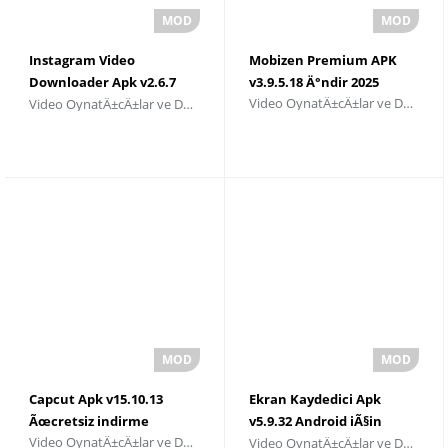
Instagram Video
Mobizen Premium APK
Downloader Apk v2.6.7
v3.9.5.18 Ä°ndir 2025
Video OynatÄ±cÄ±lar ve DÃ¼zenleyiciler
Video OynatÄ±cÄ±lar ve DÃ¼zenleyiciler
Download 2025
Capcut Apk v15.10.13
Ekran Kaydedici Apk
Ãœcretsiz indirme
v5.9.32 Android iÃ§in
Video OynatÄ±cÄ±lar ve DÃ¼zenleyiciler
Video OynatÄ±cÄ±lar ve DÃ¼zenleyiciler
Ãœcretsiz Ä°ndir