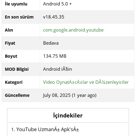
Android 5.0 +
İle uyumlu
v18.45.35
En son sürüm
com.google.android.youtube
Alın
Bedava
Fiyat
134.75 MB
Boyut
Android iÃ§in
MOD Bilgisi
Video OynatÄ±cÄ±lar ve DÃ¼zenleyiciler
Kategori
July 08, 2025 (1 year ago)
Güncelleme
İçindekiler
YouTube UzmanÄ± Apk'sÄ±