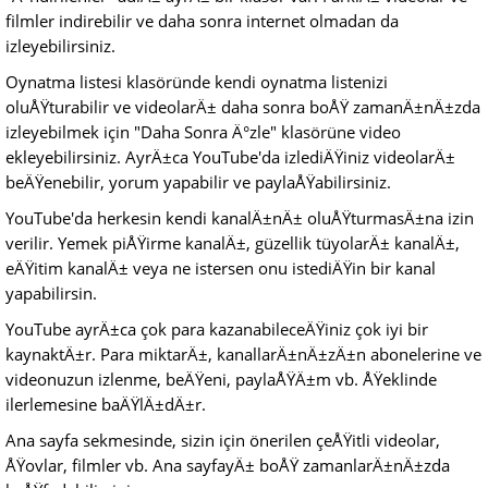
filmler indirebilir ve daha sonra internet olmadan da
izleyebilirsiniz.
Oynatma listesi klasöründe kendi oynatma listenizi
oluÅŸturabilir ve videolarÄ± daha sonra boÅŸ zamanÄ±nÄ±zda
izleyebilmek için "Daha Sonra Ä°zle" klasörüne video
ekleyebilirsiniz. AyrÄ±ca YouTube'da izlediÄŸiniz videolarÄ±
beÄŸenebilir, yorum yapabilir ve paylaÅŸabilirsiniz.
YouTube'da herkesin kendi kanalÄ±nÄ± oluÅŸturmasÄ±na izin
verilir. Yemek piÅŸirme kanalÄ±, güzellik tüyolarÄ± kanalÄ±,
eÄŸitim kanalÄ± veya ne istersen onu istediÄŸin bir kanal
yapabilirsin.
YouTube ayrÄ±ca çok para kazanabileceÄŸiniz çok iyi bir
kaynaktÄ±r. Para miktarÄ±, kanallarÄ±nÄ±zÄ±n abonelerine ve
videonuzun izlenme, beÄŸeni, paylaÅŸÄ±m vb. ÅŸeklinde
ilerlemesine baÄŸlÄ±dÄ±r.
Ana sayfa sekmesinde, sizin için önerilen çeÅŸitli videolar,
ÅŸovlar, filmler vb. Ana sayfayÄ± boÅŸ zamanlarÄ±nÄ±zda