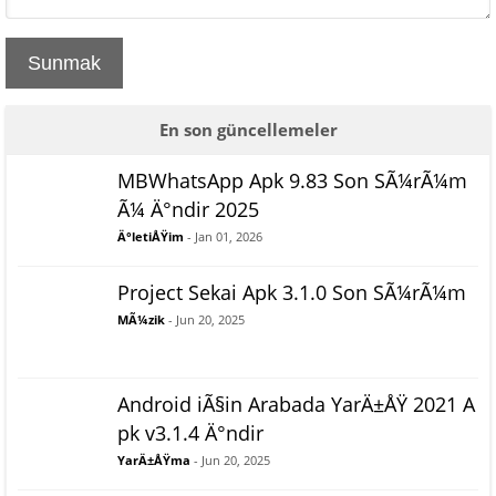
Sunmak
En son güncellemeler
MBWhatsApp Apk 9.83 Son SÃ¼rÃ¼m
Ã¼ Ä°ndir 2025
Ä°letiÅŸim
- Jan 01, 2026
Project Sekai Apk 3.1.0 Son SÃ¼rÃ¼m
MÃ¼zik
- Jun 20, 2025
Android iÃ§in Arabada YarÄ±ÅŸ 2021 A
pk v3.1.4 Ä°ndir
YarÄ±ÅŸma
- Jun 20, 2025