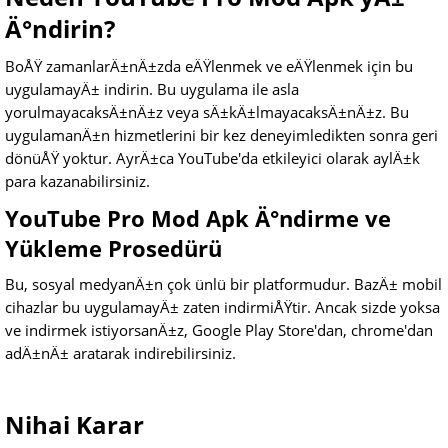
Ä°ndirin?
BoÅŸ zamanlarÄ±nÄ±zda eÄŸlenmek ve eÄŸlenmek için bu
uygulamayÄ± indirin. Bu uygulama ile asla
yorulmayacaksÄ±nÄ±z veya sÄ±kÄ±lmayacaksÄ±nÄ±z. Bu
uygulamanÄ±n hizmetlerini bir kez deneyimledikten sonra geri
dönüÅŸ yoktur. AyrÄ±ca YouTube'da etkileyici olarak aylÄ±k
para kazanabilirsiniz.
YouTube Pro Mod Apk Ä°ndirme ve
Yükleme Prosedürü
Bu, sosyal medyanÄ±n çok ünlü bir platformudur. BazÄ± mobil
cihazlar bu uygulamayÄ± zaten indirmiÅŸtir. Ancak sizde yoksa
ve indirmek istiyorsanÄ±z, Google Play Store'dan, chrome'dan
adÄ±nÄ± aratarak indirebilirsiniz.
Nihai Karar