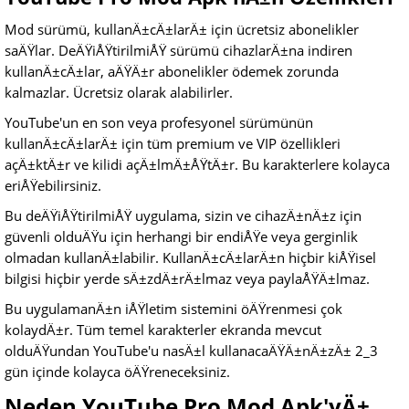
Mod sürümü, kullanÄ±cÄ±larÄ± için ücretsiz abonelikler
saÄŸlar. DeÄŸiÅŸtirilmiÅŸ sürümü cihazlarÄ±na indiren
kullanÄ±cÄ±lar, aÄŸÄ±r abonelikler ödemek zorunda
kalmazlar. Ücretsiz olarak alabilirler.
YouTube'un en son veya profesyonel sürümünün
kullanÄ±cÄ±larÄ± için tüm premium ve VIP özellikleri
açÄ±ktÄ±r ve kilidi açÄ±lmÄ±ÅŸtÄ±r. Bu karakterlere kolayca
eriÅŸebilirsiniz.
Bu deÄŸiÅŸtirilmiÅŸ uygulama, sizin ve cihazÄ±nÄ±z için
güvenli olduÄŸu için herhangi bir endiÅŸe veya gerginlik
olmadan kullanÄ±labilir. KullanÄ±cÄ±larÄ±n hiçbir kiÅŸisel
bilgisi hiçbir yerde sÄ±zdÄ±rÄ±lmaz veya paylaÅŸÄ±lmaz.
Bu uygulamanÄ±n iÅŸletim sistemini öÄŸrenmesi çok
kolaydÄ±r. Tüm temel karakterler ekranda mevcut
olduÄŸundan YouTube'u nasÄ±l kullanacaÄŸÄ±nÄ±zÄ± 2_3
gün içinde kolayca öÄŸreneceksiniz.
Neden YouTube Pro Mod Apk'yÄ±