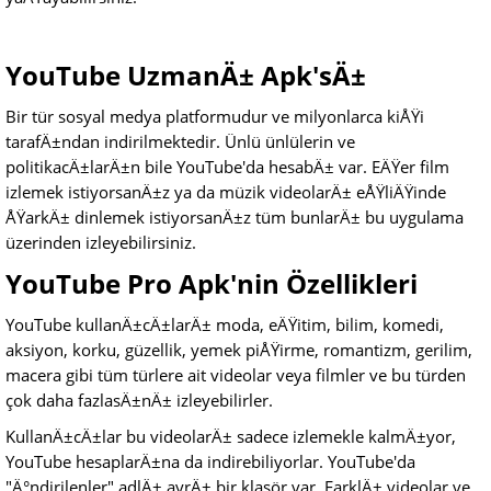
YouTube UzmanÄ± Apk'sÄ±
Bir tür sosyal medya platformudur ve milyonlarca kiÅŸi
tarafÄ±ndan indirilmektedir. Ünlü ünlülerin ve
politikacÄ±larÄ±n bile YouTube'da hesabÄ± var. EÄŸer film
izlemek istiyorsanÄ±z ya da müzik videolarÄ± eÅŸliÄŸinde
ÅŸarkÄ± dinlemek istiyorsanÄ±z tüm bunlarÄ± bu uygulama
üzerinden izleyebilirsiniz.
YouTube Pro Apk'nin Özellikleri
YouTube kullanÄ±cÄ±larÄ± moda, eÄŸitim, bilim, komedi,
aksiyon, korku, güzellik, yemek piÅŸirme, romantizm, gerilim,
macera gibi tüm türlere ait videolar veya filmler ve bu türden
çok daha fazlasÄ±nÄ± izleyebilirler.
KullanÄ±cÄ±lar bu videolarÄ± sadece izlemekle kalmÄ±yor,
YouTube hesaplarÄ±na da indirebiliyorlar. YouTube'da
"Ä°ndirilenler" adlÄ± ayrÄ± bir klasör var. FarklÄ± videolar ve