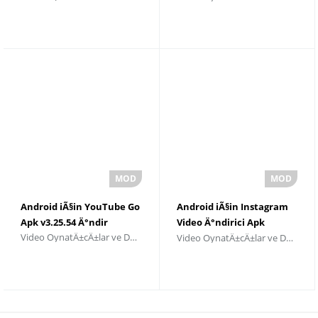
Android iÃ§in YouTube Go
Android iÃ§in Instagram
Apk v3.25.54 Ä°ndir
Video Ä°ndirici Apk
Video OynatÄ±cÄ±lar ve DÃ¼zenleyiciler
Video OynatÄ±cÄ±lar ve DÃ¼zenleyiciler
v2.6.6R Ä°ndir