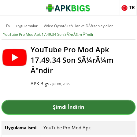
TR
Ev
uygulamalar
Video OynatÄ±cÄ±lar ve DÃ¼zenleyiciler
YouTube Pro Mod Apk 17.49.34 Son SÃ¼rÃ¼m Ä°ndir
YouTube Pro Mod Apk
17.49.34 Son SÃ¼rÃ¼m
Ä°ndir
APK Bigs
- Jul 08, 2025
Şimdi İndirin
YouTube Pro Mod Apk
Uygulama ismi