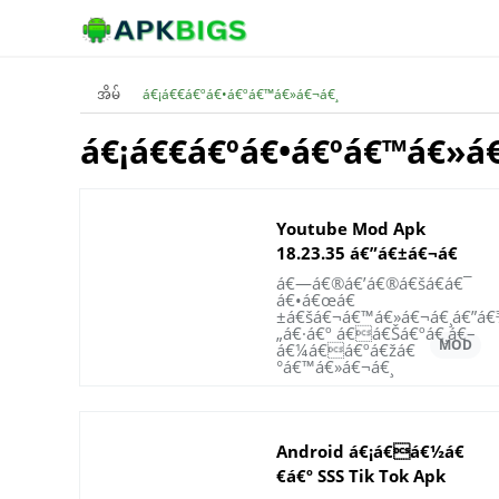
အိမ်
á€¡á€€á€ºá€•á€ºá€™á€»á€¬á€¸
á€¡á€€á€ºá€•á€ºá€™á€»á€
Youtube Mod Apk
18.23.35 á€”á€±á€¬á€
€á€ºá€†á€¯á€¶á€¸á€‘á€½á
á€—á€®á€’á€®á€šá€­á€¯
á€•á€œá€
€á€ºá€—
±á€šá€¬á€™á€»á€¬á€¸á€”á
á€¬á€¸á€›á€¾á€„á€ºá€¸
„á€·á€º á€á€Šá€ºá€¸á€–
á€¼á€á€ºá€žá€
2023 á€€á€­á€¯á€’á€
°á€™á€»á€¬á€¸
±á€«á€
„á€ºá€¸á€œá€¯á€’á€ºá€œá
- Youtube
Android á€¡á€á€½á€
€á€º SSS Tik Tok Apk