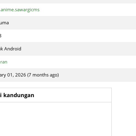
.anime.sawargicms
cuma
B
k Android
ran
ary 01, 2026 (7 months ago)
si kandungan