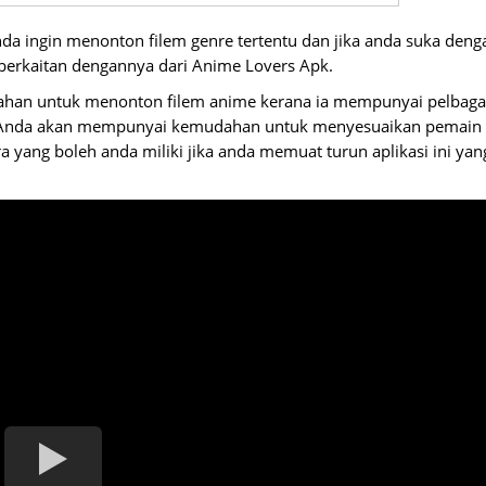
da ingin menonton filem genre tertentu dan jika anda suka deng
berkaitan dengannya dari Anime Lovers Apk.
ahan untuk menonton filem anime kerana ia mempunyai pelbaga
i. Anda akan mempunyai kemudahan untuk menyesuaikan pemain
yang boleh anda miliki jika anda memuat turun aplikasi ini yan