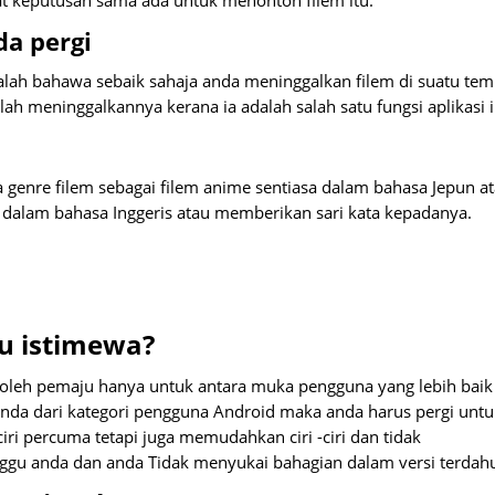
 keputusan sama ada untuk menonton filem itu.
a pergi
alah bahawa sebaik sahaja anda meninggalkan filem di suatu tem
h meninggalkannya kerana ia adalah salah satu fungsi aplikasi i
 genre filem sebagai filem anime sentiasa dalam bahasa Jepun a
t dalam bahasa Inggeris atau memberikan sari kata kepadanya.
u istimewa?
 oleh pemaju hanya untuk antara muka pengguna yang lebih baik
a anda dari kategori pengguna Android maka anda harus pergi untu
ciri percuma tetapi juga memudahkan ciri -ciri dan tidak
gu anda dan anda Tidak menyukai bahagian dalam versi terdahu