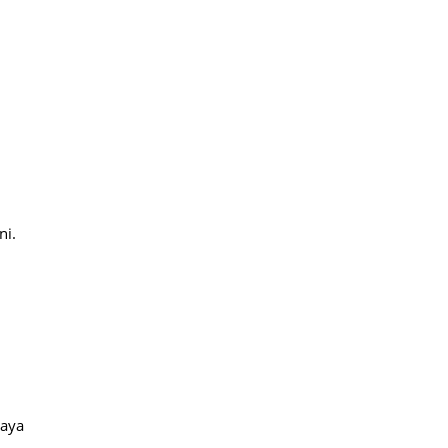
ni.
paya