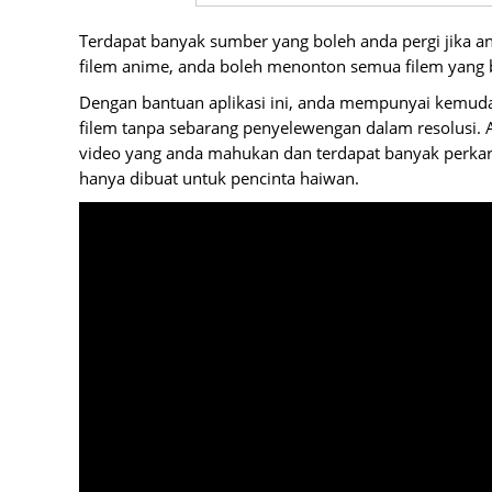
Terdapat banyak sumber yang boleh anda pergi jika an
filem anime, anda boleh menonton semua filem yang 
Dengan bantuan aplikasi ini, anda mempunyai kemud
filem tanpa sebarang penyelewengan dalam resolus
video yang anda mahukan dan terdapat banyak perkara 
hanya dibuat untuk pencinta haiwan.