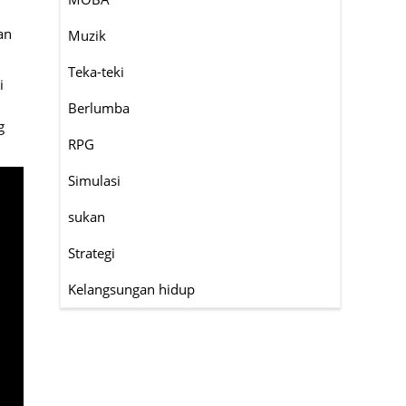
an
Muzik
Teka-teki
i
Berlumba
g
RPG
Simulasi
sukan
Strategi
Kelangsungan hidup