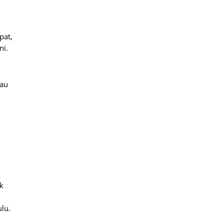
pat,
ni.
tau
k
lu.