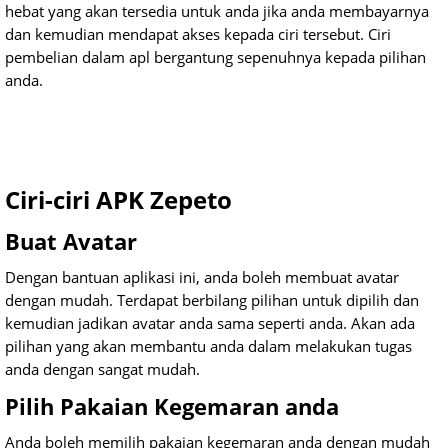
hebat yang akan tersedia untuk anda jika anda membayarnya
dan kemudian mendapat akses kepada ciri tersebut. Ciri
pembelian dalam apl bergantung sepenuhnya kepada pilihan
anda.
Ciri-ciri APK Zepeto
Buat Avatar
Dengan bantuan aplikasi ini, anda boleh membuat avatar
dengan mudah. Terdapat berbilang pilihan untuk dipilih dan
kemudian jadikan avatar anda sama seperti anda. Akan ada
pilihan yang akan membantu anda dalam melakukan tugas
anda dengan sangat mudah.
Pilih Pakaian Kegemaran anda
Anda boleh memilih pakaian kegemaran anda dengan mudah