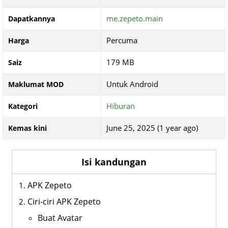
me.zepeto.main
Dapatkannya
Percuma
Harga
179 MB
Saiz
Untuk Android
Maklumat MOD
Hiburan
Kategori
June 25, 2025 (1 year ago)
Kemas kini
Isi kandungan
APK Zepeto
Ciri-ciri APK Zepeto
Buat Avatar