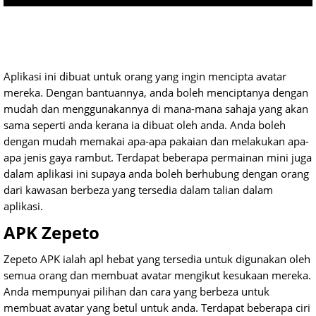
Aplikasi ini dibuat untuk orang yang ingin mencipta avatar
mereka. Dengan bantuannya, anda boleh menciptanya dengan
mudah dan menggunakannya di mana-mana sahaja yang akan
sama seperti anda kerana ia dibuat oleh anda. Anda boleh
dengan mudah memakai apa-apa pakaian dan melakukan apa-
apa jenis gaya rambut. Terdapat beberapa permainan mini juga
dalam aplikasi ini supaya anda boleh berhubung dengan orang
dari kawasan berbeza yang tersedia dalam talian dalam
aplikasi.
APK Zepeto
Zepeto APK ialah apl hebat yang tersedia untuk digunakan oleh
semua orang dan membuat avatar mengikut kesukaan mereka.
Anda mempunyai pilihan dan cara yang berbeza untuk
membuat avatar yang betul untuk anda. Terdapat beberapa ciri