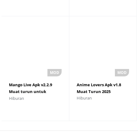
Mango Live Apk v2.2.9
Anime Lovers Apk v1.8
Muat turun untuk
Muat Turun 2025
Hiburan
Hiburan
Android