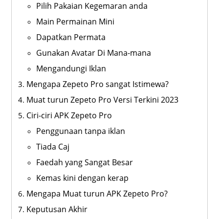
Pilih Pakaian Kegemaran anda
Main Permainan Mini
Dapatkan Permata
Gunakan Avatar Di Mana-mana
Mengandungi Iklan
Mengapa Zepeto Pro sangat Istimewa?
Muat turun Zepeto Pro Versi Terkini 2023
Ciri-ciri APK Zepeto Pro
Penggunaan tanpa iklan
Tiada Caj
Faedah yang Sangat Besar
Kemas kini dengan kerap
Mengapa Muat turun APK Zepeto Pro?
Keputusan Akhir