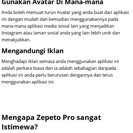
Gunakan Avatar Di Mana-mana
Anda boleh memuat turun Avatar yang anda buat dari aplikasi
ini dengan mudah dan kemudian menggunakannya pada
mana-mana aplikasi media sosial lain yang menjadikan
Instagram atau laman sosial anda yang lain lebih unik dan
menakjubkan.
Mengandungi Iklan
Menghadapi iklan semasa anda menggunakan aplikasi ini
adalah perkara biasa dan ia adalah sebahagian daripada
aplikasi ini anda perlu berurusan dengannya dan terus
menggunakan aplikasi ini.
Mengapa Zepeto Pro sangat
Istimewa?