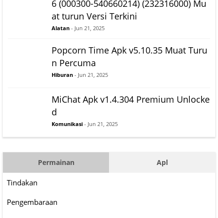
6 (000300-540660214) (232316000) Mu
at turun Versi Terkini
Alatan
- Jun 21, 2025
Popcorn Time Apk v5.10.35 Muat Turu
n Percuma
Hiburan
- Jun 21, 2025
MiChat Apk v1.4.304 Premium Unlocke
d
Komunikasi
- Jun 21, 2025
Permainan
Apl
Tindakan
Pengembaraan