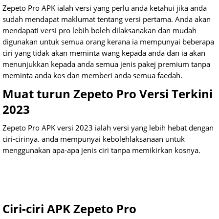
Zepeto Pro APK ialah versi yang perlu anda ketahui jika anda
sudah mendapat maklumat tentang versi pertama. Anda akan
mendapati versi pro lebih boleh dilaksanakan dan mudah
digunakan untuk semua orang kerana ia mempunyai beberapa
ciri yang tidak akan meminta wang kepada anda dan ia akan
menunjukkan kepada anda semua jenis pakej premium tanpa
meminta anda kos dan memberi anda semua faedah.
Muat turun Zepeto Pro Versi Terkini
2023
Zepeto Pro APK versi 2023 ialah versi yang lebih hebat dengan
ciri-cirinya. anda mempunyai kebolehlaksanaan untuk
menggunakan apa-apa jenis ciri tanpa memikirkan kosnya.
Ciri-ciri APK Zepeto Pro