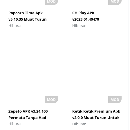
Popcorn Time Apk
CH Play APK
v5.10.35 Muat Turun
v2023.01.40470
Hiburan
Hiburan
Percuma
(501577610.501577610-
000400) 2025
Zepeto APK v3.24.100
Ketik Ketik Premium Apk
Permata Tanpa Had
v2.0.0 Muat Turun Untuk
Hiburan
Hiburan
Android