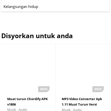
Kelangsungan hidup
Disyorkan untuk anda
Muat turun Chordify APK
MP3 Video Converter Apk
v1806
1.11 Muat Turun Versi
Muzik - Audio
Muzik - Audio
Terkini