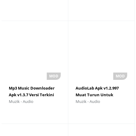
Mp3 Music Downloader
AudioLab Apk v1.2.997
Apk v1.3.7 Versi Terkini
Muat Turun Untuk
Muzik - Audio
Muzik - Audio
2025
Android