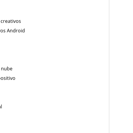
 creativos
vos Android
a nube
ositivo
l