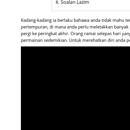
Soalan Lazim
Kadang-kadang ia berlaku bahawa anda tidak mahu ter
pertempuran, di mana anda perlu meletakkan banyak 
pergi ke peringkat akhir. Orang ramai selepas hari y
permainan sedemikian. Untuk merehatkan diri anda 