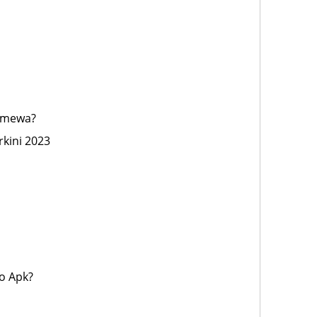
timewa?
rkini 2023
n
o Apk?