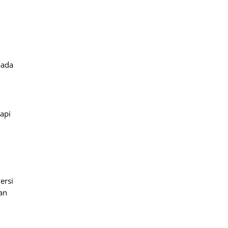
pada
api
ersi
an