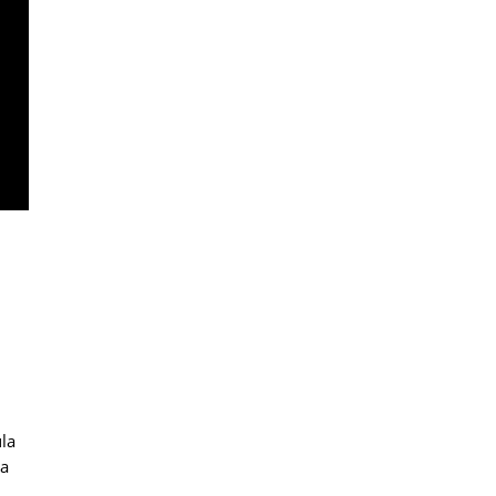
l
la
ta