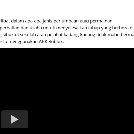
libat dalam apa-apa jenis perlumbaan atau permainan
perhatian dan usaha untuk menyelesaikan tahap yang berbeza d
ang sibuk di sekolah atau pejabat kadang-kadang tidak mahu berma
perlu menggunakan APK Roblox.