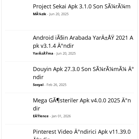
Project Sekai Apk 3.1.0 Son SÃ¼rÃ¼m
MÃ¼zik
- Jun 20, 2025
Android iÃ§in Arabada YarÄ±ÅŸ 2021 A
pk v3.1.4 Ä°ndir
YarÄ±ÅŸma
- Jun 20, 2025
Douyin Apk 27.3.0 Son SÃ¼rÃ¼mÃ¼ Ä°
ndir
Sosyal
- Feb 26, 2025
Mega GÃ¶steriler Apk v4.0.0 2025 Ä°n
dir
EÄŸlence
- Jan 01, 2026
Pinterest Video Ä°ndirici Apk v11.39.0