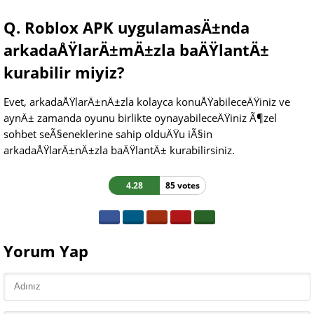
Q. Roblox APK uygulamasÄ±nda
arkadaÅŸlarÄ±mÄ±zla baÄŸlantÄ±
kurabilir miyiz?
Evet, arkadaÅŸlarÄ±nÄ±zla kolayca konuÅŸabileceÄŸiniz ve
aynÄ± zamanda oyunu birlikte oynayabileceÄŸiniz Ã¶zel
sohbet seÃ§eneklerine sahip olduÄŸu iÃ§in
arkadaÅŸlarÄ±nÄ±zla baÄŸlantÄ± kurabilirsiniz.
4.28
85 votes
Yorum Yap