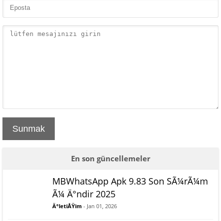
Sunmak
En son güncellemeler
MBWhatsApp Apk 9.83 Son SÃ¼rÃ¼m
Ã¼ Ä°ndir 2025
Ä°letiÅŸim
- Jan 01, 2026