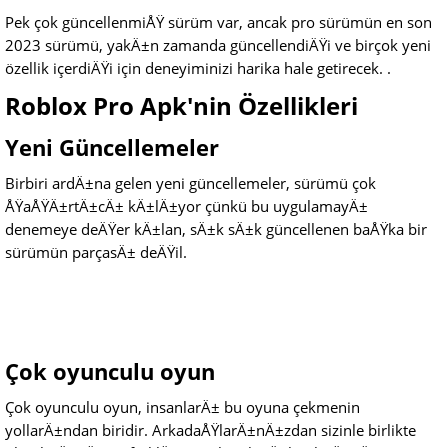
Pek çok güncellenmiÅŸ sürüm var, ancak pro sürümün en son
2023 sürümü, yakÄ±n zamanda güncellendiÄŸi ve birçok yeni
özellik içerdiÄŸi için deneyiminizi harika hale getirecek. .
Roblox Pro Apk'nin Özellikleri
Yeni Güncellemeler
Birbiri ardÄ±na gelen yeni güncellemeler, sürümü çok
ÅŸaÅŸÄ±rtÄ±cÄ± kÄ±lÄ±yor çünkü bu uygulamayÄ±
denemeye deÄŸer kÄ±lan, sÄ±k sÄ±k güncellenen baÅŸka bir
sürümün parçasÄ± deÄŸil.
Çok oyunculu oyun
Çok oyunculu oyun, insanlarÄ± bu oyuna çekmenin
yollarÄ±ndan biridir. ArkadaÅŸlarÄ±nÄ±zdan sizinle birlikte