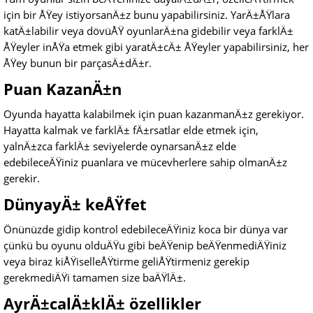
için bir ÅŸey istiyorsanÄ±z bunu yapabilirsiniz. YarÄ±ÅŸlara
katÄ±labilir veya dövüÅŸ oyunlarÄ±na gidebilir veya farklÄ±
ÅŸeyler inÅŸa etmek gibi yaratÄ±cÄ± ÅŸeyler yapabilirsiniz, her
ÅŸey bunun bir parçasÄ±dÄ±r.
Puan KazanÄ±n
Oyunda hayatta kalabilmek için puan kazanmanÄ±z gerekiyor.
Hayatta kalmak ve farklÄ± fÄ±rsatlar elde etmek için,
yalnÄ±zca farklÄ± seviyelerde oynarsanÄ±z elde
edebileceÄŸiniz puanlara ve mücevherlere sahip olmanÄ±z
gerekir.
DünyayÄ± keÅŸfet
Önünüzde gidip kontrol edebileceÄŸiniz koca bir dünya var
çünkü bu oyunu olduÄŸu gibi beÄŸenip beÄŸenmediÄŸiniz
veya biraz kiÅŸiselleÅŸtirme geliÅŸtirmeniz gerekip
gerekmediÄŸi tamamen size baÄŸlÄ±.
AyrÄ±calÄ±klÄ± özellikler