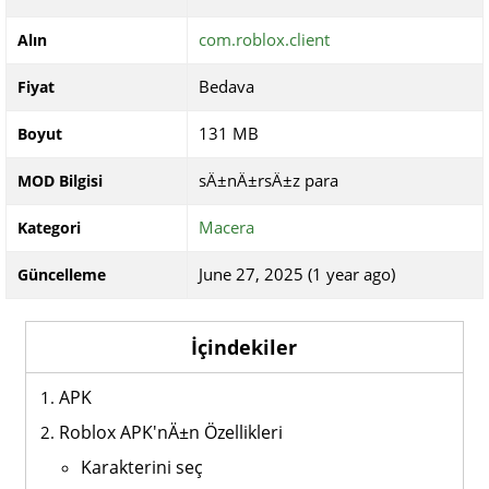
com.roblox.client
Alın
Bedava
Fiyat
131 MB
Boyut
sÄ±nÄ±rsÄ±z para
MOD Bilgisi
Macera
Kategori
June 27, 2025 (1 year ago)
Güncelleme
İçindekiler
APK
Roblox APK'nÄ±n Özellikleri
Karakterini seç