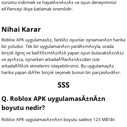
sürümü indirmek ve hayatÄ±nÄ±zÄ± ve oyun deneyiminizi
eÄŸlenceyi ikiye katlamak önemlidir.
Nihai Karar
Roblox APK uygulamasÄ±, farklÄ± oyunlar oynamanÄ±n harika
bir yoludur. Tek bir uygulamanÄ±n yardÄ±mÄ±yla, orada
birçok ilginç ve baÄŸÄ±mlÄ±lÄ±k yapan oyun bulacaksÄ±nÄ±z
ve ayrÄ±ca, oynarken arkadaÅŸlarÄ±nÄ±zdan size
arkadaÅŸlÄ±k etmelerini isteyebilirsiniz. Bu uygulamayÄ±
harika yapan diÄŸer birçok seçenek bunun bir parçasÄ±dÄ±r.
SSS
Q. Roblox APK uygulamasÄ±nÄ±n
boyutu nedir?
Roblox APK uygulamasÄ±nÄ±n boyutu sadece 123 MB'dir.