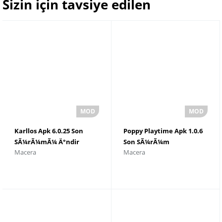
Sizin için tavsiye edilen
Karllos Apk 6.0.25 Son
Poppy Playtime Apk 1.0.6
SÃ¼rÃ¼mÃ¼ Ä°ndir
Son SÃ¼rÃ¼m
Macera
Macera