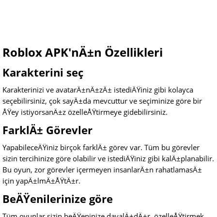
Roblox APK'nÄ±n Özellikleri
Karakterini seç
Karakterinizi ve avatarÄ±nÄ±zÄ± istediÄŸiniz gibi kolayca
seçebilirsiniz, çok sayÄ±da mevcuttur ve seçiminize göre bir
ÅŸey istiyorsanÄ±z özelleÅŸtirmeye gidebilirsiniz.
FarklÄ± Görevler
YapabileceÄŸiniz birçok farklÄ± görev var. Tüm bu görevler
sizin tercihinize göre olabilir ve istediÄŸiniz gibi kalÄ±planabilir.
Bu oyun, zor görevler içermeyen insanlarÄ±n rahatlamasÄ±
için yapÄ±lmÄ±ÅŸtÄ±r.
BeÄŸenilerinize göre
Tüm oyunlar sizin beÄŸeninize dayalÄ±dÄ±r, özelleÅŸtirmek