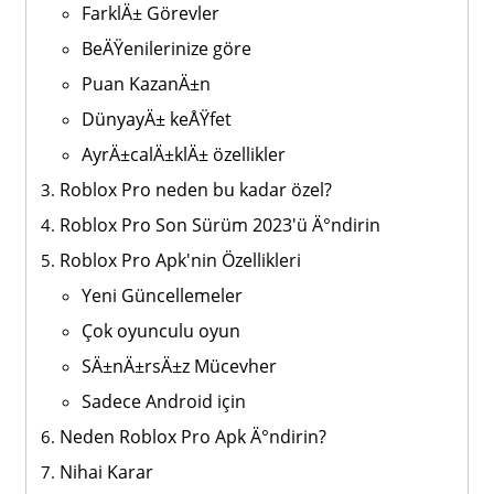
FarklÄ± Görevler
BeÄŸenilerinize göre
Puan KazanÄ±n
DünyayÄ± keÅŸfet
AyrÄ±calÄ±klÄ± özellikler
Roblox Pro neden bu kadar özel?
Roblox Pro Son Sürüm 2023'ü Ä°ndirin
Roblox Pro Apk'nin Özellikleri
Yeni Güncellemeler
Çok oyunculu oyun
SÄ±nÄ±rsÄ±z Mücevher
Sadece Android için
Neden Roblox Pro Apk Ä°ndirin?
Nihai Karar