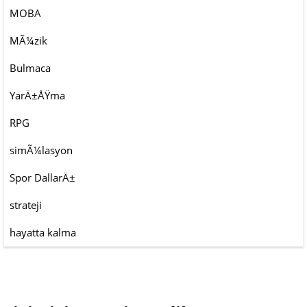
MOBA
MÃ¼zik
Bulmaca
YarÄ±ÅŸma
RPG
simÃ¼lasyon
Spor DallarÄ±
strateji
hayatta kalma