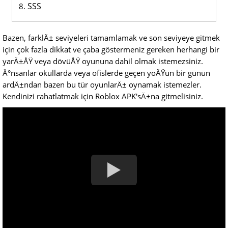
SSS
Bazen, farklÄ± seviyeleri tamamlamak ve son seviyeye gitmek
için çok fazla dikkat ve çaba göstermeniz gereken herhangi bir
yarÄ±ÅŸ veya dövüÅŸ oyununa dahil olmak istemezsiniz.
Ä°nsanlar okullarda veya ofislerde geçen yoÄŸun bir günün
ardÄ±ndan bazen bu tür oyunlarÄ± oynamak istemezler.
Kendinizi rahatlatmak için Roblox APK'sÄ±na gitmelisiniz.