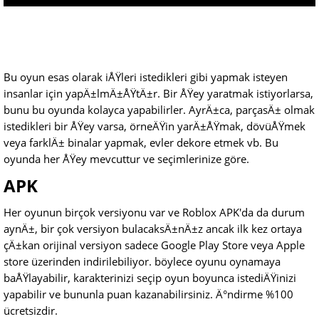
Bu oyun esas olarak iÅŸleri istedikleri gibi yapmak isteyen
insanlar için yapÄ±lmÄ±ÅŸtÄ±r. Bir ÅŸey yaratmak istiyorlarsa,
bunu bu oyunda kolayca yapabilirler. AyrÄ±ca, parçasÄ± olmak
istedikleri bir ÅŸey varsa, örneÄŸin yarÄ±ÅŸmak, dövüÅŸmek
veya farklÄ± binalar yapmak, evler dekore etmek vb. Bu
oyunda her ÅŸey mevcuttur ve seçimlerinize göre.
APK
Her oyunun birçok versiyonu var ve Roblox APK'da da durum
aynÄ±, bir çok versiyon bulacaksÄ±nÄ±z ancak ilk kez ortaya
çÄ±kan orijinal versiyon sadece Google Play Store veya Apple
store üzerinden indirilebiliyor. böylece oyunu oynamaya
baÅŸlayabilir, karakterinizi seçip oyun boyunca istediÄŸinizi
yapabilir ve bununla puan kazanabilirsiniz. Ä°ndirme %100
ücretsizdir.