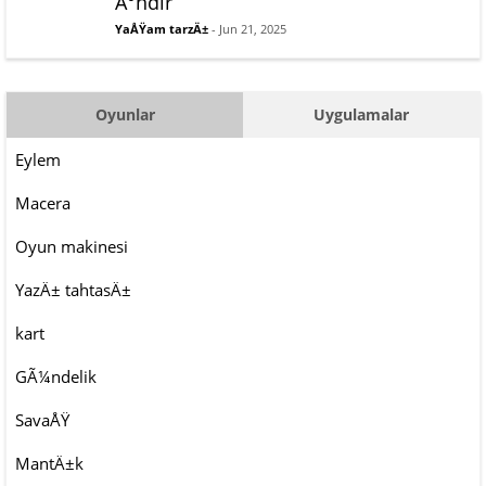
Ä°ndir
YaÅŸam tarzÄ±
- Jun 21, 2025
Oyunlar
Uygulamalar
Eylem
Macera
Oyun makinesi
YazÄ± tahtasÄ±
kart
GÃ¼ndelik
SavaÅŸ
MantÄ±k