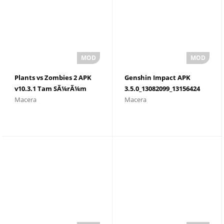
Plants vs Zombies 2 APK
Genshin Impact APK
v10.3.1 Tam SÃ¼rÃ¼m
3.5.0_13082099_13156424
Macera
Macera
Ä°ndir
Son SÃ¼rÃ¼mÃ¼
Ä°ndirin