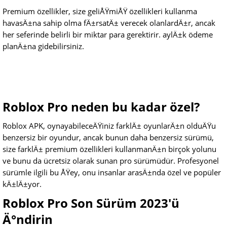
Premium özellikler, size geliÅŸmiÅŸ özellikleri kullanma
havasÄ±na sahip olma fÄ±rsatÄ± verecek olanlardÄ±r, ancak
her seferinde belirli bir miktar para gerektirir. aylÄ±k ödeme
planÄ±na gidebilirsiniz.
Roblox Pro neden bu kadar özel?
Roblox APK, oynayabileceÄŸiniz farklÄ± oyunlarÄ±n olduÄŸu
benzersiz bir oyundur, ancak bunun daha benzersiz sürümü,
size farklÄ± premium özellikleri kullanmanÄ±n birçok yolunu
ve bunu da ücretsiz olarak sunan pro sürümüdür. Profesyonel
sürümle ilgili bu ÅŸey, onu insanlar arasÄ±nda özel ve popüler
kÄ±lÄ±yor.
Roblox Pro Son Sürüm 2023'ü
Ä°ndirin