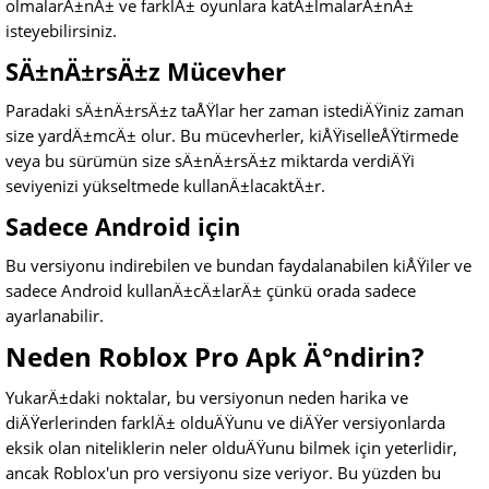
olmalarÄ±nÄ± ve farklÄ± oyunlara katÄ±lmalarÄ±nÄ±
isteyebilirsiniz.
SÄ±nÄ±rsÄ±z Mücevher
Paradaki sÄ±nÄ±rsÄ±z taÅŸlar her zaman istediÄŸiniz zaman
size yardÄ±mcÄ± olur. Bu mücevherler, kiÅŸiselleÅŸtirmede
veya bu sürümün size sÄ±nÄ±rsÄ±z miktarda verdiÄŸi
seviyenizi yükseltmede kullanÄ±lacaktÄ±r.
Sadece Android için
Bu versiyonu indirebilen ve bundan faydalanabilen kiÅŸiler ve
sadece Android kullanÄ±cÄ±larÄ± çünkü orada sadece
ayarlanabilir.
Neden Roblox Pro Apk Ä°ndirin?
YukarÄ±daki noktalar, bu versiyonun neden harika ve
diÄŸerlerinden farklÄ± olduÄŸunu ve diÄŸer versiyonlarda
eksik olan niteliklerin neler olduÄŸunu bilmek için yeterlidir,
ancak Roblox'un pro versiyonu size veriyor. Bu yüzden bu