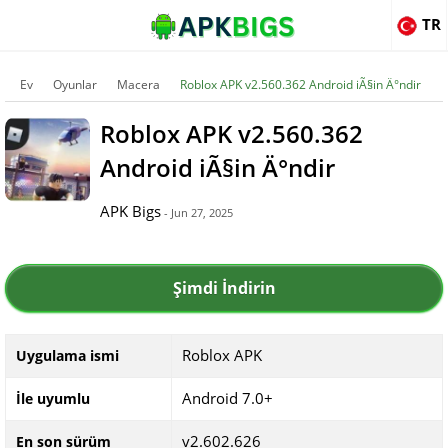
TR
Ev
Oyunlar
Macera
Roblox APK v2.560.362 Android iÃ§in Ä°ndir
Roblox APK v2.560.362
Android iÃ§in Ä°ndir
APK Bigs
- Jun 27, 2025
Şimdi İndirin
Roblox APK
Uygulama ismi
Android 7.0+
İle uyumlu
v2.602.626
En son sürüm