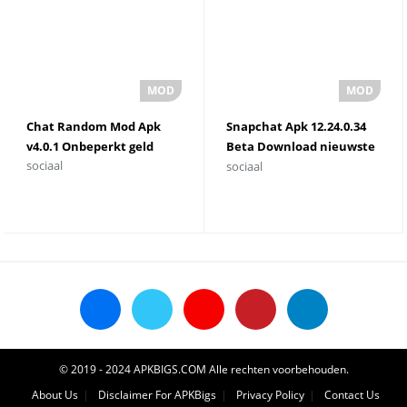
Chat Random Mod Apk
Snapchat Apk 12.24.0.34
v4.0.1 Onbeperkt geld
Beta Download nieuwste
sociaal
sociaal
versie
© 2019 - 2024 APKBIGS.COM Alle rechten voorbehouden.
About Us
Disclaimer For APKBigs
Privacy Policy
Contact Us