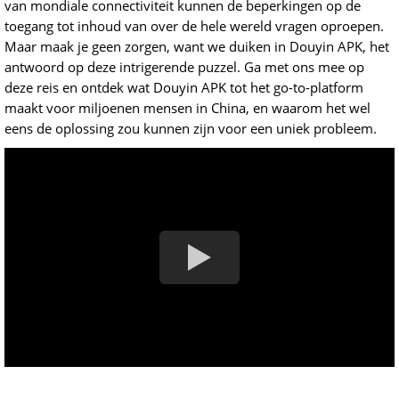
van mondiale connectiviteit kunnen de beperkingen op de
toegang tot inhoud van over de hele wereld vragen oproepen.
Maar maak je geen zorgen, want we duiken in Douyin APK, het
antwoord op deze intrigerende puzzel. Ga met ons mee op
deze reis en ontdek wat Douyin APK tot het go-to-platform
maakt voor miljoenen mensen in China, en waarom het wel
eens de oplossing zou kunnen zijn voor een uniek probleem.