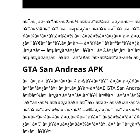
à¤¯à¤¸ à¤–à¥‡à¤²à¤®à¤¾ à¤¤à¤ªà¤¾à¤ˆà¤¸à¤à¤— à¤
à¥‡à¤²à¥à¤¨à¥‡ à¤…à¤µà¤¸à¤° à¤›à¥¤ à¤¯à¥‹ à¤–à¥
¥à¤¾à¤¹à¤°à¥‚à¤®à¤¾ à¤†à¤§à¤¾à¤°à¤¿à¤¤ à¤› à¤œà¤
¿à¤¨à¥€à¤¹à¤°à¥‚à¤¸à¤à¤— à¤¹à¥à¤¨à¥à¤ªà¤°à¥à¤¦
‚à¤¸à¤à¤— à¤µà¤¿à¤­à¤¿à¤¨à¥à¤¨ à¤®à¤¿à¤¸à¤¨à¤¹à¤
à¤µà¤¿à¤­à¤¿à¤¨à¥à¤¨ à¤ªà¥à¤°à¤•à¤¾à¤°à¤•à¤¾ à¤
GTA San Andreas APK
à¤¯à¤¸ à¤–à¥‡à¤²à¤•à¤¾ à¤§à¥‡à¤°à¥ˆ à¤¸à¤‚à¤¸à¥à
à¤ªà¤¹à¤¿à¤²à¥‹ à¤¸à¤‚à¤¸à¥à¤•à¤°à¤£ GTA San And
à¤®à¤¾à¤¨à¤¿à¤¸à¤¹à¤°à¥‚à¤²à¥‡ à¤®à¤¨ à¤ªà¤°à¤¾
°à¥‡à¤•à¤¾ à¤¥à¤¿à¤à¥¤ à¤¯à¥‹ à¤à¤• à¤²à¥‹à¤•à¤
à¤ªà¥à¤°à¤•à¤¾à¤°à¤•à¤¾ à¤®à¤¿à¤¸à¤¨ à¤° à¤•à¤¾
à¤¤à¤ªà¤¾à¤‡à¤ à¤œà¤¾à¤¨à¥à¤¨ à¤šà¤¾à¤¹à¤¨à¥à¤
¿à¤¯à¤® à¤¸à¥à¤µà¤¿à¤§à¤¾à¤¹à¤°à¥‚ à¤° à¤¨à¤¿à¤
à¤›à¤¨à¥à¥¤