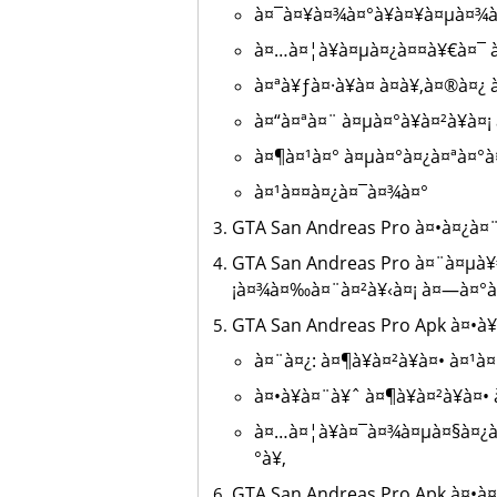
à¤¯à¤¥à¤¾à¤°à¥à¤¥à¤µà¤¾à
à¤…à¤¦à¥à¤µà¤¿à¤¤à¥€à¤¯ 
à¤ªà¥ƒà¤·à¥à¤ à¤­à¥‚à¤®à¤¿
à¤“à¤ªà¤¨ à¤µà¤°à¥à¤²à¥à¤
à¤¶à¤¹à¤° à¤µà¤°à¤¿à¤ªà¤°à¤
à¤¹à¤¤à¤¿à¤¯à¤¾à¤°
GTA San Andreas Pro à¤•à¤¿à¤¨
GTA San Andreas Pro à¤¨à¤µà¥€
¡à¤¾à¤‰à¤¨à¤²à¥‹à¤¡ à¤—à¤°à¥
GTA San Andreas Pro Apk à¤•à¥
à¤¨à¤¿: à¤¶à¥à¤²à¥à¤• à¤¹
à¤•à¥à¤¨à¥ˆ à¤¶à¥à¤²à¥à¤•
à¤…à¤¦à¥à¤¯à¤¾à¤µà¤§à¤¿à
°à¥‚
GTA San Andreas Pro Apk à¤•à