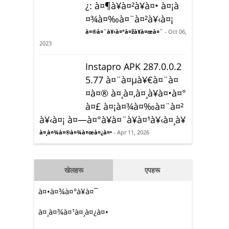
¿: à¤¶à¥à¤²à¥à¤• à¤¡à
¤¾à¤‰à¤¨à¤²à¥‹à¤¡
à¤®à¤¨à¥‹à¤°à¤žà¥à¤œà¤¨
- Oct 06,
2023
Instapro APK 287.0.0.2
5.77 à¤¨à¤µà¥€à¤¨à¤
¤à¤® à¤¸à¤‚à¤¸à¥à¤•à¤°
à¤£ à¤¡à¤¾à¤‰à¤¨à¤²
à¥‹à¤¡ à¤—à¤°à¥à¤¨à¥à¤¹à¥‹à¤¸à¥
à¤¸à¤¾à¤®à¤¾à¤œà¤¿à¤•
- Apr 11, 2026
खेलहरू
एपहरू
à¤•à¤¾à¤°à¥à¤¯
à¤¸à¤¾à¤¹à¤¸à¤¿à¤•