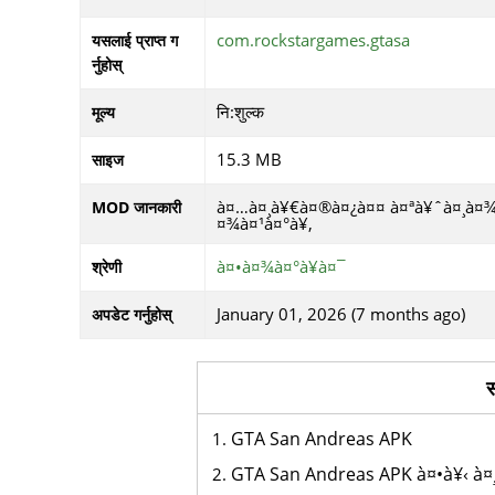
com.rockstargames.gtasa
यसलाई प्राप्त ग
र्नुहोस्
नि:शुल्क
मूल्य
15.3 MB
साइज
à¤…à¤¸à¥€à¤®à¤¿à¤¤ à¤ªà¥ˆà¤¸à¤¾
MOD जानकारी
¤¾à¤¹à¤°à¥‚
à¤•à¤¾à¤°à¥à¤¯
श्रेणी
January 01, 2026 (7 months ago)
अपडेट गर्नुहोस्
स
GTA San Andreas APK
GTA San Andreas APK à¤•à¥‹ à¤