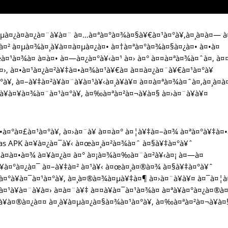
µà¤¿à¤­à¤¿à¤¨à¥à¤¨ à¤…à¤ªà¤°à¤¾à¤§à¥€à¤¹à¤°à¥‚à¤¸à¤à¤— à
‡à¤² à¤µà¤¾à¤¸à¥à¤¤à¤µà¤¿à¤• à¤†à¤ªà¤°à¤¾à¤§à¤¿à¤• à¤•à¤
¹à¤¾à¤ à¤à¤• à¤—à¤¿à¤°à¥‹à¤¹ à¤› à¤° à¤¤à¤ªà¤¾à¤ˆà¤‚ à¤
à¤›, à¤•à¤¹à¤¿à¤²à¥‡à¤•à¤¾à¤¹à¥€à¤ à¤¤à¤¿à¤¨à¥€à¤¹à¤°à¥
°à¥‚ à¤–à¥‡à¤²à¥à¤¨à¥à¤¹à¥‹à¤¸à¥à¥¤ à¤¤à¤ªà¤¾à¤ˆà¤‚à¤¸à¤
¸à¥à¤¥à¤¾à¤¨à¤¹à¤°à¥‚ à¤‰à¤ªà¤²à¤¬à¥à¤§ à¤›à¤¨à¥à¥¤
¤•à¤°à¤£à¤¹à¤°à¥‚ à¤›à¤¨à¥ à¤¤à¤° à¤¦à¥‡à¤–à¤¾ à¤ªà¤°à¥‡à¤•
reas APK à¤¥à¤¿à¤¯à¥‹ à¤œà¤¸à¤²à¤¾à¤ˆ à¤§à¥‡à¤°à¥ˆ
à¤à¤•à¤¾ à¤¥à¤¿à¤ à¤° à¤¡à¤¾à¤‰à¤¨à¤²à¥‹à¤¡ à¤—à¤
ªà¥à¤°à¤¿à¤¯ à¤–à¥‡à¤² à¤¹à¥‹ à¤œà¤¸à¤®à¤¾ à¤§à¥‡à¤°à¥ˆ
à¤°à¥à¤¯à¤¹à¤°à¥‚ à¤¸à¤®à¤¾à¤µà¥‡à¤¶ à¤›à¤¨à¥à¥¤ à¤¯à¤¦à
¹à¥à¤¨à¥à¤› à¤­à¤¨à¥‡ à¤¤à¥à¤¯à¤¹à¤¾à¤ à¤ªà¥à¤°à¤¿à¤®à
°à¥à¤®à¤¿à¤¤ à¤¸à¥à¤µà¤¿à¤§à¤¾à¤¹à¤°à¥‚ à¤‰à¤ªà¤²à¤¬à¥à¤