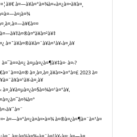
¤¦à¥€ à¤—à¥à¤°à¤¾à¤«à¤¿à¤•à¥à¤¸
à¤à¤—à¤¡à¤¾
 à¤¸à¤‚à¤—à¥€à¤¤
¡ à¤—à¥‡à¤®à¤ªà¥à¤²à¥‡
¿ à¤˜à¥à¤®à¥à¤¨à¥à¤¹à¥‹à¤¸à¥
 à¤¯à¤¤à¤¿ à¤µà¤¿à¤¶à¥‡à¤· à¤›?
à¤¨à¤¤à¤® à¤¸à¤‚à¤¸à¥à¤•à¤°à¤£ 2023 à¤
à¤¨à¥à¤¹à¥‹à¤¸à¥
‹ à¤¸à¥à¤µà¤¿à¤§à¤¾à¤¹à¤°à¥‚
à¤¤à¤¿à¤¯à¤¾à¤°
 à¤›à¥ˆà¤¨
¤• à¤—à¤°à¤¿à¤à¤•à¤¾ à¤®à¤¿à¤¶à¤¨à¤¹à¤
¤¿à¤¨ à¤¡à¤¾à¤‰à¤¨à¤²à¥‹à¤¡ à¤—à¤