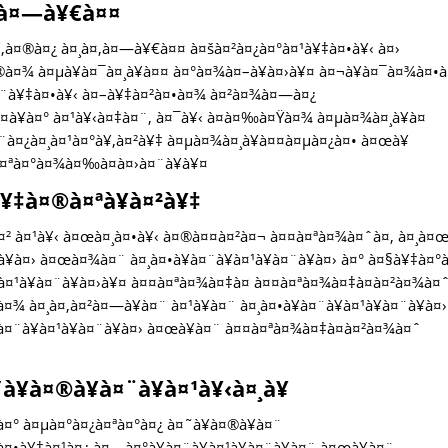
¤‚à¤—à¥€à¤¤
à¥‚à¤®à¤¿ à¤¸à¤‚à¤—à¥€à¤¤ à¤šà¤²à¤¿à¤°à¤¹à¥‡à¤•à¥‹ à¤›
à¤¾ à¤µà¥à¤¯à¤¸à¥à¤¤ à¤°à¤¾à¤–à¥à¤›à¥¤ à¤¬à¥à¤¯à¤¾à¤•
à¤¨à¥‡à¤•à¥‹ à¤–à¥‡à¤²à¤•à¤¾ à¤²à¤¾à¤—à¤¿
à¥à¤° à¤¹à¥‹à¤‡à¤¨, à¤¯à¥‹ à¤à¤‰à¤Ÿà¤¾ à¤µà¤¾à¤¸à¥à¤
à¤¿à¤¸à¤¹à¤°à¥‚à¤²à¥‡ à¤µà¤¾à¤¸à¥à¤¤à¤µà¤¿à¤• à¤œà¥
à¤ªà¤°à¤¾à¤‰à¤à¤›à¤¨à¥à¥¤
à¥‡à¤®à¤ªà¥à¤²à¥‡
à¤² à¤¹à¥‹ à¤œà¤¸à¤•à¥‹ à¤®à¤¤à¤²à¤¬ à¤¤à¤ªà¤¾à¤ˆà¤‚ à¤¸à¤
¥à¤› à¤œà¤¾à¤¨ à¤¸à¤•à¥à¤¨à¥à¤¹à¥à¤¨à¥à¤› à¤° à¤§à¥‡à¤°
à¤¹à¥à¤¨à¥à¤›à¥¤ à¤¤à¤ªà¤¾à¤‡à¤ à¤¤à¤ªà¤¾à¤‡à¤à¤²à¤¾à¤
 à¤¸à¤‚à¤²à¤—à¥à¤¨ à¤¹à¥à¤¨ à¤¸à¤•à¥à¤¨à¥à¤¹à¥à¤¨à¥à¤›
à¤¨à¥à¤¹à¥à¤¨à¥à¤› à¤œà¥à¤¨ à¤¤à¤ªà¤¾à¤‡à¤à¤²à¤¾à¤ˆ
¥à¤®à¥à¤¨à¥à¤¹à¥‹à¤¸à¥
¤° à¤µà¤°à¤¿à¤ªà¤°à¤¿ à¤˜à¥à¤®à¥à¤¨
 à¤•à¥‡à¤¹à¤¿ à¤—à¤°à¥à¤¨à¥à¤¹à¥à¤¨à¥à¤¨ à¤œà¥à¤¨