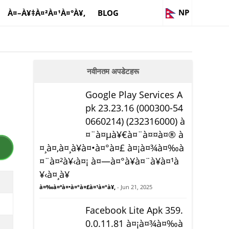
NP
À¤–À¥‡À¤²À¤¹À¤°À¥‚
BLOG
नवीनतम अपडेटहरू
Google Play Services A
pk 23.23.16 (000300-54
0660214) (232316000) à
¤¨à¤µà¥€à¤¨à¤¤à¤® à
¤¸à¤‚à¤¸à¥à¤•à¤°à¤£ à¤¡à¤¾à¤‰à
¤¨à¤²à¥‹à¤¡ à¤—à¤°à¥à¤¨à¥à¤¹à
¥‹à¤¸à¥
à¤‰à¤ªà¤•à¤°à¤£à¤¹à¤°à¥‚
- Jun 21, 2025
Facebook Lite Apk 359.
0.0.11.81 à¤¡à¤¾à¤‰à