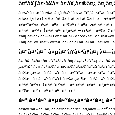
à¤ªà¥ƒà¤·à¥à¤ à¤­à¥‚à¤®à¤¿ à¤¸à
à¤¤à¥à¤¯à¤¹à¤¾à¤ à¤¸à¤§à¥ˆà¤‚ à¤ªà¥ƒà¤·à¥à¤ à¤­
à¤œà¤¸à¤²à¥‡ à¤¤à¤ªà¤¾à¤ˆà¤‚à¤²à¤¾à¤ˆ à¤¯à¤¸à¤®
à¥à¤°à¤¾à¤‰à¤¨à¥à¤¡ à¤®à¥à¤¯à¥à¤œà¤¿à¤• à¤­
à¤¬à¤¨à¤¾à¤‡à¤à¤•à¥‹ à¤¸à¤‚à¤—à¥€à¤¤ à¤®à¤¾à¤¤
¤à¤µà¤¿à¤• à¤—à¥€à¤¤ à¤¹à¥‹ à¤œà¥à¤¨ à¤®à¤¾à¤¨
€à¤µà¤¨à¤®à¤¾ à¤ªà¤¨à¤¿ à¤¸à¥à¤¨à¥à¤¨ à¤®à¤¨ 
à¤“à¤ªà¤¨ à¤µà¤°à¥à¤²à¥à¤¡ à¤—
à¤¯à¥‹ à¤à¤• à¤–à¥à¤²à¤¾ à¤µà¤¿à¤¶à¥à¤µ à¤–à¥‡
¿à¤²à¥ˆ à¤œà¤¹à¤¾à¤ à¤šà¤¾à¤¹à¤¾à¤¨à¥à¤¹à¥à¤¨à
à¤®à¤¿à¤¸à¤¨à¤¹à¤°à¥‚ à¤—à¤°à¥à¤¨ à¤¸à¤•à¥à¤¨à¥
à¤®à¤¨à¤ªà¤°à¥à¤¨à¥‡ à¤®à¤¿à¤¶à¤¨à¤¹à¤°à¥‚à¤®à¤¾
à¤¤à¤ªà¤¾à¤‡à¤à¤²à¤¾à¤ˆ à¤›à¥‹à¤¡à¥à¤¨ à¤¸à¤•à¥
à¤®à¤¨à¤ªà¤°à¥à¤¦à¥ˆà¤¨à¥¤
à¤¶à¤¹à¤° à¤µà¤°à¤¿à¤ªà¤°à¤¿ à¤˜à
à¤¤à¤ªà¤¾à¤ˆà¤‚ à¤¸à¤œà¤¿à¤²à¥ˆà¤¸à¤à¤— à¤¶à¤¹à
à¤¸à¤•à¥à¤¨à¥à¤¹à¥à¤¨à¥à¤› à¤° à¤–à¥‡à¤²à¤®à¤¾