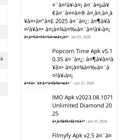
¤¨à¤²à¥‹à¤¡ à¤¨à¤µà¥
€à¤¨à¤¤à¤® à¤¸à¤‚à¤¸à
¥à¤•à¤°à¤£ 2025 à¤¨à¤¿: à¤¶à¥à
¤²à¥à¤• à¤¡à¤¾à¤‰à¤¨à¤²à¥‹à¤¡
à¤¸à¤¾à¤®à¤¾à¤œà¤¿à¤•
- Jan 01, 2026
Popcorn Time Apk v5.1
–à
0.35 à¤¨à¤¿: à¤¶à¥à¤²à
¥à¤• à¤¡à¤¾à¤‰à¤¨à
¤²à¥‹à¤¡
à¤®à¤¨à¥‹à¤°à¤žà¥à¤œà¤¨
- Jun 21, 2025
IMO Apk v2023.08.1071
Unlimited Diamond 20
25
à¤¸à¤žà¥à¤šà¤¾à¤°
- Jan 01, 2026
Filmyfy Apk v2.5 à¤¨à¤