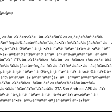
¸à¤²à¤¾
 à¤›à¤¨à¥ à¤œà¥à¤¨ à¤–à¥à¤²à¤¾ à¤¸à¤‚à¤¸à¤¾à¤° à¤¹à¥‹
¹à¤° à¤µà¤¾ à¤¤à¤ªà¤¾à¤ˆà¤‚à¤•à¥‹ à¤ªà¥à¤°à¤¦à¤¾à¤¨ à¤—
¤¿ à¤˜à¥à¤®à¥à¤¨ à¤¸à¤•à¥à¤¨à¥à¤¹à¥à¤¨à¥à¤› à¤•à¥à¤¨à¥ˆ
¤•à¥‹ à¤®à¤¾à¤®à¤²à¤¾ à¤ªà¤¨à¤¿ à¤‰à¤¸à¥à¤¤à¥ˆ à¤›à¥¤
à¤¯à¥ˆ GTA à¤–à¥‡à¤²à¥à¤¨à¥‡ à¤…à¤¨à¥à¤­à¤µ à¤› à¤­à¤¨à¥‡
ªà¤°à¥à¤¦à¤› à¤•à¤¿ à¤¯à¥‹ à¤–à¥‡à¤² à¤à¤• à¤…à¤¦à¥à¤­à¥
µà¤¿à¤­à¤¿à¤¨à¥à¤¨ à¤®à¤¿à¤¸à¤¨à¤¹à¤°à¥‚ à¤œà¤¾à¤°à¥€ à¤
à¤¾ à¤²à¤¿à¤¨à¥ à¤ªà¤°à¥à¤¦à¥ˆà¤¨ à¤¤à¤° à¤¤à¤ªà¤¾à¤‡à¤
•à¥à¤¨à¥à¤¹à¥à¤¨à¥à¤› à¤° à¤¤à¤ªà¤¾à¤‡à¤ à¤œà¥‡
à¤•à¥à¤¨à¥à¤¹à¥à¤¨à¥à¤›à¥¤ GTA San Andreas APK à¤¯à¥‹
¥‹ à¤¨à¤¿à¤°à¤¨à¥à¤¤à¤°à¤¤à¤¾ à¤¹à¥‹ à¤œà¥à¤¨ à¤
¥à¤­à¤à¤•à¥‹ à¤‰à¤¤à¥à¤•à¥ƒà¤·à¥à¤Ÿ à¤–à¥‡à¤²