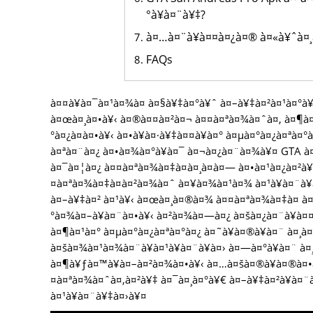
°à¥à¤¨à¥‡?
à¤…à¤¨à¥à¤¤à¤¿à¤® à¤«à¥ˆà¤
FAQs
à¤¤à¥à¤¯à¤¹à¤¾à¤ à¤§à¥‡à¤°à¥ˆ à¤–à¥‡à¤²à¤¹à¤°à¥‚
à¤œà¤¸à¤•à¥‹ à¤®à¤¤à¤²à¤¬ à¤¤à¤ªà¤¾à¤ˆà¤‚ à¤¶à¤
°à¤¿à¤à¤•à¥‹ à¤•à¥à¤·à¥‡à¤¤à¥à¤° à¤µà¤°à¤¿à¤ªà¤°à
à¤ªà¤¨à¤¿ à¤•à¤¾à¤°à¥à¤¯ à¤¬à¤¿à¤¨à¤¾à¥¤ GTA à
à¤¯à¤¦à¤¿ à¤¤à¤ªà¤¾à¤‡à¤à¤¸à¤à¤— à¤•à¤¹à¤¿à¤²à¥
¤à¤ªà¤¾à¤‡à¤à¤²à¤¾à¤ˆ à¤¥à¤¾à¤¹à¤¾ à¤¹à¥à¤¨à¥à¤
à¤–à¥‡à¤² à¤¹à¥‹ à¤œà¤¸à¤®à¤¾ à¤¤à¤ªà¤¾à¤‡à¤ à¤
°à¤¾à¤–à¥à¤¨à¤•à¥‹ à¤²à¤¾à¤—à¤¿ à¤šà¤¿à¤¨à¥à¤¤
à¤¶à¤¹à¤° à¤µà¤°à¤¿à¤ªà¤°à¤¿ à¤˜à¥à¤®à¥à¤¨ à¤¸à¤
à¤šà¤¾à¤¹à¤¾à¤¨à¥à¤¹à¥à¤¨à¥à¤› à¤—à¤°à¥à¤¨ à¤¸
à¤¶à¥ƒà¤™à¥à¤–à¤²à¤¾à¤•à¥‹ à¤…à¤šà¤®à¥à¤®à¤•à
¤à¤ªà¤¾à¤ˆà¤‚à¤²à¥‡ à¤¯à¤¸à¤°à¥€ à¤–à¥‡à¤²à¥à¤¨à
à¤¹à¥à¤¨à¥‡à¤›à¥¤