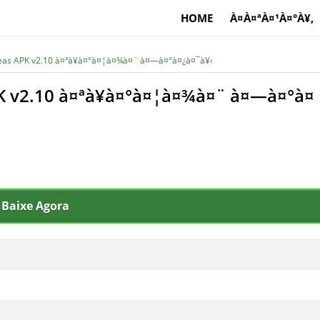
HOME
À¤À¤ªÀ¤¹À¤°À¥‚
eas APK v2.10 à¤ªà¥à¤°à¤¦à¤¾à¤¨ à¤—à¤°à¤¿à¤¯à¥‹
K v2.10 à¤ªà¥à¤°à¤¦à¤¾à¤¨ à¤—à¤°à¤
Baixe Agora