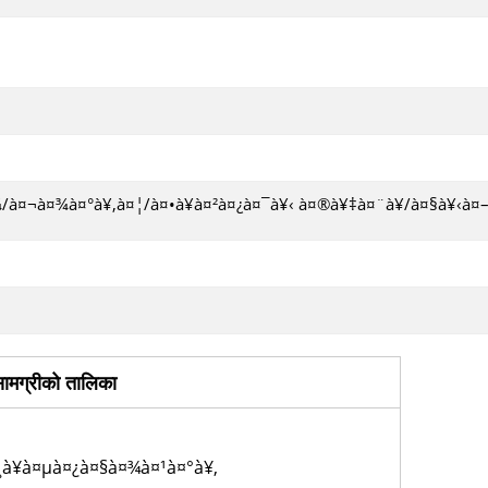
/à¤¬à¤¾à¤°à¥‚à¤¦/à¤•à¥à¤²à¤¿à¤¯à¥‹ à¤®à¥‡à¤¨à¥/à¤§à¥‹à¤
ामग्रीको तालिका
¸à¥à¤µà¤¿à¤§à¤¾à¤¹à¤°à¥‚