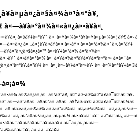
¸à¥à¤µà¤¿à¤§à¤¾à¤¹à¤°à¥‚
 à¤—à¥à¤°à¤¾à¤«à¤¿à¤•à¥à¤¸
¤•à¥à¤¸ à¤§à¥‡à¤°à¥ˆ à¤¯à¤¥à¤¾à¤°à¥à¤¥à¤µà¤¾à¤¦à¥€ à¤› 
 à¤—à¤¤à¤¿ à¤…à¤¦à¥à¤­à¥à¤¤ à¤›à¥¤ à¤¤à¤ªà¤¾à¤ˆà¤‚à¤²à¥‡
à¤—à¥à¤²à¤¿à¤šà¤¿à¤™ à¤«à¥‡à¤²à¤¾ à¤ªà¤¾à¤
¤¸à¤¬à¥ˆ à¤•à¥à¤°à¤¾ à¤¯à¤¥à¤¾à¤°à¥à¤¥à¤ªà¤°à¤• à¤à¤¨à¤
¤¸à¤¹à¤°à¥‚à¤²à¥‡ à¤¯à¤¸ à¤–à¥‡à¤²à¤•à¥‹ à¤¬à¤¾à¤°à¥‡à¤®
¤
—à¤¡à¤¾
°à¤•à¤¾ à¤®à¤¿à¤¸à¤¨à¤¹à¤°à¥‚ à¤° à¤•à¤¾à¤°à¥à¤¯à¤¹à¤°à¥‚
¤° à¤—à¤°à¥à¤¨à¥à¤ªà¤°à¥à¤¨à¥‡à¤›à¥¤ à¤¤à¥à¤¯à¤¹à¤¾à¤
›à¤¨à¥ à¤œà¤¸à¤®à¤¾ à¤¤à¤ªà¤¾à¤ˆà¤‚à¤²à¤¾à¤ˆ à¤¸à¤‚à¤²à¤
à¤¾à¤ˆà¤‚ à¤ªà¥à¤²à¤¿à¤¸ à¤µà¤¾ à¤•à¥à¤¨à¥ˆ à¤ªà¤¨à¤¿ à¤—à
à¤•à¥à¤¨à¥à¤¹à¥à¤¨à¥à¤›à¥¤ à¤¯à¤¸à¤¸à¤à¤—
°à¤¾à¤¹à¤°à¥‚ à¤›à¤¨à¥à¥¤