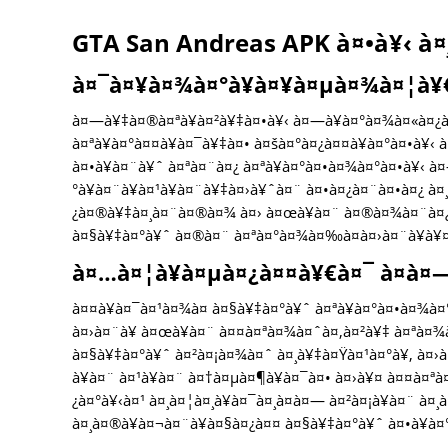
GTA San Andreas APK à¤•à¥‹ à¤
à¤¯à¤¥à¤¾à¤°à¥à¤¥à¤µà¤¾à¤¦à¥€
à¤—à¥‡à¤®à¤ªà¥à¤²à¥‡à¤•à¥‹ à¤—à¥à¤°à¤¾à¤«à¤¿à
à¤ªà¥à¤°à¤¤à¥à¤¯à¥‡à¤• à¤šà¤°à¤¿à¤¤à¥à¤°à¤•à¥‹
à¤•à¥à¤¨à¥ˆ à¤ªà¤¨à¤¿ à¤ªà¥à¤°à¤•à¤¾à¤°à¤•à¥‹ 
°à¥à¤¨à¥à¤¹à¥à¤¨à¥‡à¤›à¥ˆà¤¨ à¤•à¤¿à¤¨à¤•à¤¿ à
¿à¤®à¥‡à¤¸à¤¨à¤®à¤¾ à¤› à¤œà¥à¤¨ à¤®à¤¾à¤¨à¤¿à
à¤§à¥‡à¤°à¥ˆ à¤®à¤¨ à¤ªà¤°à¤¾à¤‰à¤à¤›à¤¨à¥à¥
à¤…à¤¦à¥à¤µà¤¿à¤¤à¥€à¤¯ à¤à¤
à¤¤à¥à¤¯à¤¹à¤¾à¤ à¤§à¥‡à¤°à¥ˆ à¤ªà¥à¤°à¤•à¤¾à¤
à¤›à¤¨à¥ à¤œà¥à¤¨ à¤¤à¤ªà¤¾à¤ˆà¤‚à¤²à¥‡ à¤ªà¤¾à
à¤§à¥‡à¤°à¥ˆ à¤²à¤¡à¤¾à¤ˆ à¤¸à¥‡à¤Ÿà¤¹à¤°à¥‚ à¤
à¥à¤¨ à¤¹à¥à¤¨ à¤†à¤µà¤¶à¥à¤¯à¤• à¤›à¥¤ à¤¤à¤ª
¿à¤°à¥‹à¤¹ à¤¸à¤¦à¤¸à¥à¤¯à¤¸à¤à¤— à¤²à¤¡à¥à¤¨ à¤¸
à¤¸à¤®à¥à¤¬à¤¨à¥à¤§à¤¿à¤¤ à¤§à¥‡à¤°à¥ˆ à¤•à¥à¤