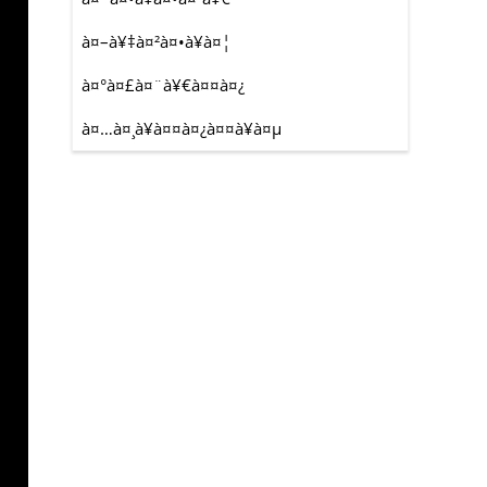
à¤–à¥‡à¤²à¤•à¥à¤¦
à¤°à¤£à¤¨à¥€à¤¤à¤¿
à¤…à¤¸à¥à¤¤à¤¿à¤¤à¥à¤µ