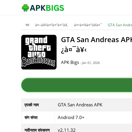
घर
à¤–à¥‡à¤²à¤¹à¤°à¥‚
à¤•à¤¾à¤°à¥à¤¯
GTA San Andr
GTA San Andreas AP
¿à¤¯à¥‹
APK Bigs
- Jan 01, 2026
GTA San Andreas APK
एपको नाम
Android 7.0+
संग संगत
v2.11.32
नवीनतम संस्करण