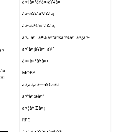
à¤†à¤°à¥à¤•à¥‡à¤¡
à¤¬à¥‹à¤°à¥à¤¡
à¤•à¤¾à¤°à¥à¤¡
à¤…à¤¨à¥Œà¤ªà¤šà¤¾à¤°à¤¿à¤•
à¤²à¤¡à¥à¤¦à¥ˆ
à¤
à¤¤à¤°à¥à¤•
 à¤
MOBA
à¤¤
à¤¸à¤‚à¤—à¥€à¤¤
à¤ªà¤œà¤²
à¤¦à¥Œà¤¡
RPG
à¤¨à¤•à¥à¤•à¤²à¥€