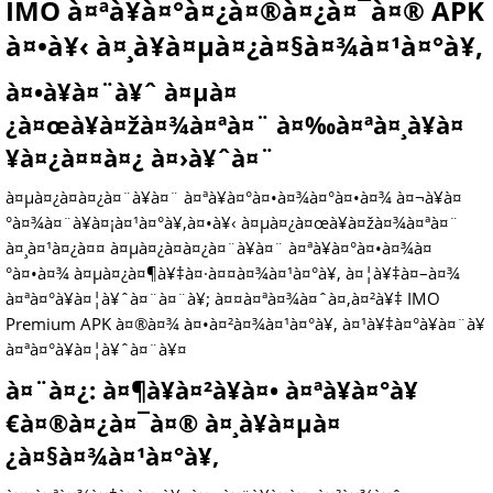
IMO à¤ªà¥à¤°à¤¿à¤®à¤¿à¤¯à¤® APK
à¤•à¥‹ à¤¸à¥à¤µà¤¿à¤§à¤¾à¤¹à¤°à¥‚
à¤•à¥à¤¨à¥ˆ à¤µà¤
¿à¤œà¥à¤žà¤¾à¤ªà¤¨ à¤‰à¤ªà¤¸à¥à¤
¥à¤¿à¤¤à¤¿ à¤›à¥ˆà¤¨
à¤µà¤¿à¤­à¤¿à¤¨à¥à¤¨ à¤ªà¥à¤°à¤•à¤¾à¤°à¤•à¤¾ à¤¬à¥à¤
°à¤¾à¤¨à¥à¤¡à¤¹à¤°à¥‚à¤•à¥‹ à¤µà¤¿à¤œà¥à¤žà¤¾à¤ªà¤¨
à¤¸à¤¹à¤¿à¤¤ à¤µà¤¿à¤­à¤¿à¤¨à¥à¤¨ à¤ªà¥à¤°à¤•à¤¾à¤
°à¤•à¤¾ à¤µà¤¿à¤¶à¥‡à¤·à¤¤à¤¾à¤¹à¤°à¥‚ à¤¦à¥‡à¤–à¤¾
à¤ªà¤°à¥à¤¦à¥ˆà¤¨à¤¨à¥; à¤¤à¤ªà¤¾à¤ˆà¤‚à¤²à¥‡ IMO
Premium APK à¤®à¤¾ à¤•à¤²à¤¾à¤¹à¤°à¥‚ à¤¹à¥‡à¤°à¥à¤¨à¥
à¤ªà¤°à¥à¤¦à¥ˆà¤¨à¥¤
à¤¨à¤¿: à¤¶à¥à¤²à¥à¤• à¤ªà¥à¤°à¥
€à¤®à¤¿à¤¯à¤® à¤¸à¥à¤µà¤
¿à¤§à¤¾à¤¹à¤°à¥‚