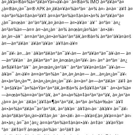
à¤¸à¥à¤®à¤¾à¤°à¥à¤Ÿà¤«à¥‹à¤¨à¤®à¤¾ IMO à¤ªà¥à¤°à¤
¿à¤®à¤¿à¤¯à¤® APK à¤¸à¥à¤¥à¤¾à¤ªà¤¨à¤¾ à¤› à¤­à¤¨à¥‡ à¤
¤à¤ªà¤¾à¤‡à¤à¤²à¥‡ à¤¤à¤ªà¤¾à¤‡à¤à¤•à¤¾ à¤ªà¥à¤°à¤
¿à¤¯à¤œà¤¨à¤¹à¤°à¥‚à¤¸à¤à¤— à¤•à¥à¤¨à¥ˆ à¤ªà¤¨à¤¿
à¤²à¤¾à¤—à¤¤ à¤¬à¤¿à¤¨à¤¾ à¤œà¤¡à¤¾à¤¨à¤•à¥‹
à¤¸à¤¬à¥ˆ à¤¤à¤°à¤¿à¤•à¤¾à¤¹à¤°à¥‚à¤®à¤¾ à¤ªà¤¹à¥à¤à¤š
à¤—à¤°à¥à¤¨à¥à¤¹à¥à¤¨à¥‡à¤›à¥¤
à¤¯à¥‹ à¤…à¤¨à¥à¤ªà¥à¤°à¤¯à¥‹à¤— à¤ªà¥à¤°à¤¯à¥‹à¤— à¤
—à¤°à¥à¤¨ à¤¸à¥à¤ªà¤° à¤¸à¤œà¤¿à¤²à¥‹ à¤› à¤° à¤ªà¤¨à¤¿
à¤§à¥‡à¤°à¥ˆ à¤¸à¤œà¤¿à¤²à¥ˆ à¤ªà¤¹à¥à¤à¤šà¤¯à¥‹à¤—
à¥à¤¯ à¤›à¥¤ à¤¤à¤ªà¤¾à¤ˆà¤‚à¤¸à¤à¤— à¤…à¤¡à¤¿à¤¯à¥‹
à¤•à¤²à¤¿à¤™, à¤­à¤¿à¤¡à¤¿à¤¯à¥‹ à¤•à¤² à¤—à¤°à¥à¤¨à¥‡ à¤
° à¤šà¥à¤¯à¤¾à¤Ÿà¤¹à¤°à¥‚à¤®à¤¾ à¤§à¥‡à¤°à¥ˆ à¤•à¤¾à¤
—à¤œà¤¾à¤¤à¤¹à¤°à¥‚ à¤° à¤«à¤¾à¤‡à¤²à¤¹à¤°à¥‚ à¤¸à¤¹à¤
¿à¤¤ à¤¸à¤¨à¥à¤¦à¥‡à¤¶à¤¹à¤°à¥‚ à¤ªà¤ à¤¾à¤‰à¤¨à¥‡
à¤•à¤¾à¤°à¥à¤¯à¤¹à¤°à¥‚ à¤¹à¥à¤¨à¥‡à¤›à¤¨à¥à¥¤ à¤¯à¥‹
à¤à¤ªà¥à¤²à¤¿à¤•à¥‡à¤¸à¤¨à¤•à¥‹ à¤—à¥à¤£à¤¸à¥à¤¤à¤° à¤›
à¤•à¤¿ à¤¯à¤¦à¤¿ à¤¤à¤ªà¤¾à¤‡à¤à¤•à¥‹ à¤‡à¤¨à¥à¤Ÿà¤
°à¤¨à¥‡à¤Ÿ à¤œà¤¡à¤¾à¤¨à¤²à¥‡ à¤