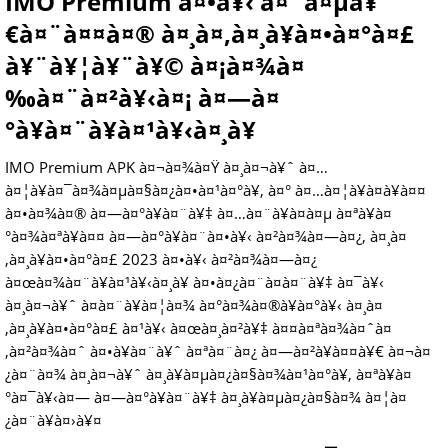
IMO Premium à¤•à¥‹ à¤¨à¤µà¥
€à¤¨à¤¤à¤® à¤¸à¤‚à¤¸à¥à¤•à¤°à¤£
à¥¨à¥¦à¥¨à¥© à¤¡à¤¾à¤
‰à¤¨à¤²à¥‹à¤¡ à¤—à¤
°à¥à¤¨à¥à¤¹à¥‹à¤¸à¥
IMO Premium APK à¤¬à¤¾à¤Ÿ à¤¸à¤¬à¥ˆ à¤…
à¤¦à¥à¤¯à¤¾à¤µà¤§à¤¿à¤•à¤¹à¤°à¥‚ à¤° à¤…à¤¦à¥à¤­à¥à¤¤
à¤•à¤¾à¤® à¤—à¤°à¥à¤¨à¥‡ à¤…à¤¨à¥à¤­à¤µ à¤ªà¥à¤
°à¤¾à¤ªà¥à¤¤ à¤—à¤°à¥à¤¨à¤•à¥‹ à¤²à¤¾à¤—à¤¿, à¤¸à¤
‚à¤¸à¥à¤•à¤°à¤£ 2023 à¤•à¥‹ à¤²à¤¾à¤—à¤¿
à¤œà¤¾à¤¨à¥à¤¹à¥‹à¤¸à¥ à¤•à¤¿à¤¨à¤­à¤¨à¥‡ à¤¯à¥‹
à¤¸à¤¬à¥ˆ à¤­à¤¨à¥à¤¦à¤¾ à¤°à¤¾à¤®à¥à¤°à¥‹ à¤¸à¤
‚à¤¸à¥à¤•à¤°à¤£ à¤¹à¥‹ à¤œà¤¸à¤²à¥‡ à¤¤à¤ªà¤¾à¤ˆà¤
‚à¤²à¤¾à¤ˆ à¤•à¥à¤¨à¥ˆ à¤ªà¤¨à¤¿ à¤—à¤²à¥à¤¤à¥€ à¤¬à¤
¿à¤¨à¤¾ à¤¸à¤¬à¥ˆ à¤¸à¥à¤µà¤¿à¤§à¤¾à¤¹à¤°à¥‚ à¤ªà¥à¤
°à¤¯à¥‹à¤— à¤—à¤°à¥à¤¨à¥‡ à¤¸à¥à¤µà¤¿à¤§à¤¾ à¤¦à¤
¿à¤¨à¥à¤›à¥¤