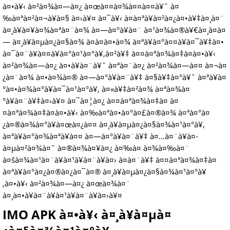
à¤•à¥‹ à¤²à¤¾à¤—à¤¿ à¤œà¤¤à¤¾à¤¤à¤¤à¥ˆ à¤
‰à¤ªà¤²à¤¬à¥à¤§ à¤›à¥¤ à¤¯à¥‹ à¤à¤ªà¥à¤²à¤¿à¤•à¥‡à¤¸à¤¨
à¤¸à¥à¤¥à¤¾à¤ªà¤¨à¤¾ à¤—à¤°à¥à¤¨ à¤¹à¤¾à¤®à¥€à¤¸à¤à¤
— à¤¸à¥à¤µà¤¿à¤§à¤¾ à¤­à¤à¤•à¤¾ à¤ªà¥à¤°à¤¤à¥à¤¯à¥‡à¤•
à¤¯à¤¨à¥à¤¤à¥à¤°à¤¹à¤°à¥‚à¤²à¥‡ à¤¤à¤ªà¤¾à¤‡à¤à¤•à¥‹
à¤²à¤¾à¤—à¤¿ à¤•à¥à¤¨à¥ˆ à¤ªà¤¨à¤¿ à¤²à¤¾à¤—à¤¤ à¤¬à¤
¿à¤¨à¤¾ à¤•à¤¾à¤® à¤—à¤°à¥à¤¨à¥‡ à¤§à¥‡à¤°à¥ˆ à¤ªà¥à¤
°à¤•à¤¾à¤°à¥à¤¯à¤¹à¤°à¥‚ à¤«à¥‡à¤²à¤¾ à¤ªà¤¾à¤
°à¥à¤¨à¥‡à¤›à¥¤ à¤¯à¤¦à¤¿ à¤¤à¤ªà¤¾à¤‡à¤ à¤
¤à¤ªà¤¾à¤‡à¤à¤•à¥‹ à¤‰à¤ªà¤•à¤°à¤£à¤®à¤¾ à¤ªà¤°à¤
¿à¤®à¤¾à¤°à¥à¤œà¤¿à¤¤ à¤¸à¥à¤µà¤¿à¤§à¤¾à¤¹à¤°à¥‚
à¤ªà¥à¤°à¤¾à¤ªà¥à¤¤ à¤—à¤°à¥à¤¨à¥‡ à¤…à¤¨à¥à¤­
à¤µà¤²à¤¾à¤ˆ à¤®à¤¾à¤¥à¤¿ à¤‰à¤ à¤¾à¤‰à¤¨
à¤šà¤¾à¤¹à¤¨à¥à¤¹à¥à¤¨à¥à¤› à¤­à¤¨à¥‡ à¤¤à¤ªà¤¾à¤‡à¤
à¤ªà¥à¤°à¤¿à¤®à¤¿à¤¯à¤® à¤¸à¥à¤µà¤¿à¤§à¤¾à¤¹à¤°à¥
‚à¤•à¥‹ à¤²à¤¾à¤—à¤¿ à¤œà¤¾à¤¨
à¤¸à¤•à¥à¤¨à¥à¤¹à¥à¤¨à¥à¤›à¥¤
IMO APK à¤•à¥‹ à¤¸à¥à¤µà¤