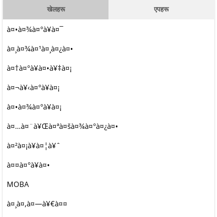
खेलहरू
एपहरू
à¤•à¤¾à¤°à¥à¤¯
à¤¸à¤¾à¤¹à¤¸à¤¿à¤•
à¤†à¤°à¥à¤•à¥‡à¤¡
à¤¬à¥‹à¤°à¥à¤¡
à¤•à¤¾à¤°à¥à¤¡
à¤…à¤¨à¥Œà¤ªà¤šà¤¾à¤°à¤¿à¤•
à¤²à¤¡à¥à¤¦à¥ˆ
à¤¤à¤°à¥à¤•
MOBA
à¤¸à¤‚à¤—à¥€à¤¤