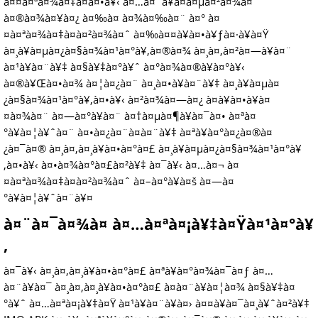
à¤¤à¤ªà¤¾à¤‡à¤à¤•à¥‹ à¤…à¤¨à¥à¤­à¤µà¤²à¤¾à¤ˆ
à¤®à¤¾à¤¥à¤¿ à¤‰à¤ à¤¾à¤‰à¤¨ à¤° à¤
¤à¤ªà¤¾à¤‡à¤à¤²à¤¾à¤ˆ à¤‰à¤¤à¥à¤•à¥ƒà¤·à¥à¤Ÿ
à¤¸à¥à¤µà¤¿à¤§à¤¾à¤¹à¤°à¥‚à¤®à¤¾ à¤¸à¤‚à¤²à¤—à¥à¤¨
à¤¹à¥à¤¨à¥‡ à¤§à¥‡à¤°à¥ˆ à¤°à¤¾à¤®à¥à¤°à¥‹
à¤®à¥Œà¤•à¤¾ à¤¦à¤¿à¤¨ à¤¸à¤•à¥à¤¨à¥‡ à¤¸à¥à¤µà¤
¿à¤§à¤¾à¤¹à¤°à¥‚à¤•à¥‹ à¤²à¤¾à¤—à¤¿ à¤­à¥à¤•à¥à¤
¤à¤¾à¤¨ à¤—à¤°à¥à¤¨ à¤†à¤µà¤¶à¥à¤¯à¤• à¤ªà¤
°à¥à¤¦à¥ˆà¤¨ à¤•à¤¿à¤¨à¤­à¤¨à¥‡ à¤ªà¥à¤°à¤¿à¤®à¤
¿à¤¯à¤® à¤¸à¤‚à¤¸à¥à¤•à¤°à¤£ à¤¸à¥à¤µà¤¿à¤§à¤¾à¤¹à¤°à¥
‚à¤•à¥‹ à¤•à¤¾à¤°à¤£à¤²à¥‡ à¤¯à¥‹ à¤…à¤¬ à¤
¤à¤ªà¤¾à¤‡à¤à¤²à¤¾à¤ˆ à¤–à¤°à¥à¤š à¤—à¤
°à¥à¤¦à¥ˆà¤¨à¥¤
à¤¨à¤¯à¤¾à¤ à¤…à¤ªà¤¡à¥‡à¤Ÿà¤¹à¤°à¥
‚
à¤¯à¥‹ à¤¸à¤‚à¤¸à¥à¤•à¤°à¤£ à¤ªà¥à¤°à¤¾à¤¯à¤ƒ à¤…
à¤¨à¥à¤¯ à¤¸à¤‚à¤¸à¥à¤•à¤°à¤£ à¤­à¤¨à¥à¤¦à¤¾ à¤§à¥‡à¤
°à¥ˆ à¤…à¤ªà¤¡à¥‡à¤Ÿ à¤¹à¥à¤¨à¥à¤› à¤¤à¥à¤¯à¤¸à¥ˆà¤²à¥‡