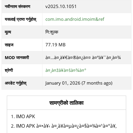
v2025.10.1051
नवीनतम संस्करण
com.imo.android.imoim&ref
यसलाई प्राप्त गर्नुहोस्
नि:शुल्क
मूल्य
77.19 MB
साइज
à¤…à¤¸à¥€à¤®à¤¿à¤¤ à¤ªà¥ˆà¤¸à¤¾
MOD जानकारी
à¤¸à¤žà¥à¤šà¤¾à¤°
श्रेणी
January 01, 2026 (7 months ago)
अपडेट गर्नुहोस्
सामग्रीको तालिका
IMO APK
IMO APK à¤•à¥‹ à¤¸à¥à¤µà¤¿à¤§à¤¾à¤¹à¤°à¥‚