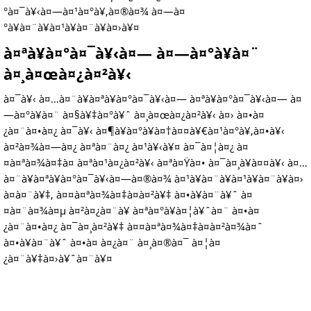
°à¤¯à¥‹à¤—à¤¹à¤°à¥‚à¤®à¤¾ à¤—à¤
°à¥à¤¨à¥à¤¹à¥à¤¨à¥à¤›à¥¤
à¤ªà¥à¤°à¤¯à¥‹à¤— à¤—à¤°à¥à¤¨
à¤¸à¤œà¤¿à¤²à¥‹
à¤¯à¥‹ à¤…à¤¨à¥à¤ªà¥à¤°à¤¯à¥‹à¤— à¤ªà¥à¤°à¤¯à¥‹à¤— à¤
—à¤°à¥à¤¨ à¤§à¥‡à¤°à¥ˆ à¤¸à¤œà¤¿à¤²à¥‹ à¤› à¤•à¤
¿à¤¨à¤•à¤¿ à¤¯à¥‹ à¤¶à¥à¤°à¥à¤†à¤¤à¥€à¤¹à¤°à¥‚à¤•à¥‹
à¤²à¤¾à¤—à¤¿ à¤ªà¤¨à¤¿ à¤¹à¥‹à¥¤ à¤¯à¤¦à¤¿ à¤
¤à¤ªà¤¾à¤‡à¤ à¤ªà¤¹à¤¿à¤²à¥‹ à¤ªà¤Ÿà¤• à¤¯à¤¸à¥à¤¤à¥‹ à¤…
à¤¨à¥à¤ªà¥à¤°à¤¯à¥‹à¤—à¤®à¤¾ à¤¹à¥à¤¨à¥à¤¹à¥à¤¨à¥à¤›
à¤­à¤¨à¥‡, à¤¤à¤ªà¤¾à¤‡à¤à¤²à¥‡ à¤•à¥à¤¨à¥ˆ à¤
¤à¤¨à¤¾à¤µ à¤²à¤¿à¤¨à¥ à¤ªà¤°à¥à¤¦à¥ˆà¤¨ à¤•à¤
¿à¤¨à¤•à¤¿ à¤¯à¤¸à¤²à¥‡ à¤¤à¤ªà¤¾à¤‡à¤à¤²à¤¾à¤ˆ
à¤•à¥à¤¨à¥ˆ à¤•à¤ à¤¿à¤¨ à¤¸à¤®à¤¯ à¤¦à¤
¿à¤¨à¥‡à¤›à¥ˆà¤¨à¥¤