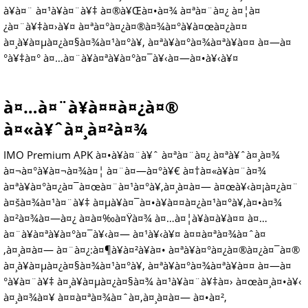
à¥à¤¨ à¤¹à¥à¤¨à¥‡ à¤®à¥Œà¤•à¤¾ à¤ªà¤¨à¤¿ à¤¦à¤
¿à¤¨à¥‡à¤›à¥¤ à¤ªà¤°à¤¿à¤®à¤¾à¤°à¥à¤œà¤¿à¤¤
à¤¸à¥à¤µà¤¿à¤§à¤¾à¤¹à¤°à¥‚ à¤ªà¥à¤°à¤¾à¤ªà¥à¤¤ à¤—à¤
°à¥‡à¤° à¤…à¤¨à¥à¤ªà¥à¤°à¤¯à¥‹à¤—à¤•à¥‹à¥¤
à¤…à¤¨à¥à¤¤à¤¿à¤®
à¤«à¥ˆà¤¸à¤²à¤¾
IMO Premium APK à¤•à¥à¤¨à¥ˆ à¤ªà¤¨à¤¿ à¤ªà¥ˆà¤¸à¤¾
à¤¬à¤°à¥à¤¬à¤¾à¤¦ à¤¨à¤—à¤°à¥€ à¤†à¤«à¥à¤¨à¤¾
à¤ªà¥à¤°à¤¿à¤¯à¤œà¤¨à¤¹à¤°à¥‚à¤¸à¤à¤— à¤œà¥‹à¤¡à¤¿à¤¨
à¤šà¤¾à¤¹à¤¨à¥‡ à¤µà¥à¤¯à¤•à¥à¤¤à¤¿à¤¹à¤°à¥‚à¤•à¤¾
à¤²à¤¾à¤—à¤¿ à¤à¤‰à¤Ÿà¤¾ à¤…à¤¦à¥à¤­à¥à¤¤ à¤…
à¤¨à¥à¤ªà¥à¤°à¤¯à¥‹à¤— à¤¹à¥‹à¥¤ à¤¤à¤ªà¤¾à¤ˆà¤
‚à¤¸à¤à¤— à¤¨à¤¿:à¤¶à¥à¤²à¥à¤• à¤ªà¥à¤°à¤¿à¤®à¤¿à¤¯à¤®
à¤¸à¥à¤µà¤¿à¤§à¤¾à¤¹à¤°à¥‚ à¤ªà¥à¤°à¤¾à¤ªà¥à¤¤ à¤—à¤
°à¥à¤¨à¥‡ à¤¸à¥à¤µà¤¿à¤§à¤¾ à¤¹à¥à¤¨à¥‡à¤› à¤œà¤¸à¤•à¥‹
à¤¸à¤¾à¤¥ à¤¤à¤ªà¤¾à¤ˆà¤‚à¤¸à¤à¤— à¤•à¤²,