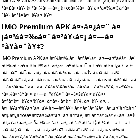
IMO APK à¤•à¥‹ à¤ªà¥à¤°à¤¿à¤®à¤¿à¤¯à¤® à¤¸à¤‚à¤¸à¥à¤•à¤
°à¤£à¤•à¥‹ à¤²à¤¾à¤—à¤¿ à¤œà¤¾à¤¨à¥ à¤°à¤¾à¤®à¥à¤
°à¥‹ à¤¹à¥à¤¨à¥à¤›à¥¤
IMO Premium APK à¤•à¤¿à¤¨ à¤
¡à¤¾à¤‰à¤¨à¤²à¥‹à¤¡ à¤—à¤
°à¥à¤¨à¥‡?
IMO Premium APK à¤¡à¤¾à¤‰à¤¨à¤²à¥‹à¤¡ à¤—à¤°à¥à¤¨à¥
à¤‰à¤¤à¥à¤¤à¤® à¤¨à¤¿à¤°à¥à¤£à¤¯ à¤¹à¥‹ à¤•à¤¿à¤¨à¤­
à¤¨à¥‡ à¤¯à¤¦à¤¿ à¤¤à¤ªà¤¾à¤ˆà¤‚ à¤†à¤«à¥à¤¨à¤¾
à¤ªà¥à¤°à¤¿à¤¯à¤œà¤¨à¤¹à¤°à¥‚à¤¸à¤à¤— à¤œà¤¡à¤¾à¤¨ à¤
—à¤°à¥à¤¨ à¤…à¤¨à¥à¤ªà¥à¤°à¤¯à¥‹à¤—à¤¹à¤°à¥‚ à¤ªà¥à¤
°à¤¾à¤ªà¥à¤¤ à¤—à¤°à¥à¤¨ à¤‡à¤šà¥à¤›à¥à¤•
à¤¹à¥à¤¨à¥à¤¹à¥à¤¨à¥à¤› à¤­à¤¨à¥‡, à¤¯à¥‹ à¤…
à¤¨à¥à¤ªà¥à¤°à¤¯à¥‹à¤—à¤²à¥‡ à¤¤à¤ªà¤¾à¤ˆà¤‚à¤²à¤¾à¤ˆ
à¤µà¤¿à¤œà¥à¤žà¤¾à¤ªà¤¨à¤¹à¤°à¥‚ à¤¹à¤Ÿà¤¾à¤‰à¤¨à¥‡
à¤¸à¥à¤µà¤¿à¤§à¤¾ à¤ªà¤¨à¤¿ à¤ªà¥à¤°à¤¦à¤¾à¤¨ à¤—à¤
°à¥à¤¦à¥ˆà¤¨, à¤¯à¤¸à¤²à¥‡ à¤¤à¤ªà¤¾à¤ˆà¤‚à¤²à¤¾à¤ˆ
à¤†à¤«à¥‚à¤²à¤¾à¤ˆ à¤¸à¥à¤§à¤¾à¤°à¤®à¤¾ à¤¸à¤‚à¤²à¤—