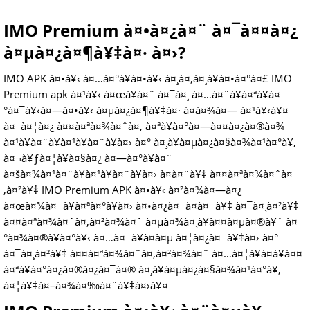
IMO Premium à¤•à¤¿à¤¨ à¤¯à¤¤à¤¿
à¤µà¤¿à¤¶à¥‡à¤· à¤›?
IMO APK à¤•à¥‹ à¤…à¤°à¥à¤•à¥‹ à¤¸à¤‚à¤¸à¥à¤•à¤°à¤£ IMO
Premium apk à¤¹à¥‹ à¤œà¥à¤¨ à¤¯à¤¸ à¤…à¤¨à¥à¤ªà¥à¤
°à¤¯à¥‹à¤—à¤•à¥‹ à¤µà¤¿à¤¶à¥‡à¤· à¤­à¤¾à¤— à¤¹à¥‹à¥¤
à¤¯à¤¦à¤¿ à¤¤à¤ªà¤¾à¤ˆà¤‚ à¤ªà¥à¤°à¤—à¤¤à¤¿à¤®à¤¾
à¤¹à¥à¤¨à¥à¤¹à¥à¤¨à¥à¤› à¤° à¤¸à¥à¤µà¤¿à¤§à¤¾à¤¹à¤°à¥‚
à¤¬à¥ƒà¤¦à¥à¤§à¤¿ à¤—à¤°à¥à¤¨
à¤šà¤¾à¤¹à¤¨à¥à¤¹à¥à¤¨à¥à¤› à¤­à¤¨à¥‡ à¤¤à¤ªà¤¾à¤ˆà¤
‚à¤²à¥‡ IMO Premium APK à¤•à¥‹ à¤²à¤¾à¤—à¤¿
à¤œà¤¾à¤¨à¥à¤ªà¤°à¥à¤› à¤•à¤¿à¤¨à¤­à¤¨à¥‡ à¤¯à¤¸à¤²à¥‡
à¤¤à¤ªà¤¾à¤ˆà¤‚à¤²à¤¾à¤ˆ à¤µà¤¾à¤¸à¥à¤¤à¤µà¤®à¥ˆ à¤
°à¤¾à¤®à¥à¤°à¥‹ à¤…à¤¨à¥à¤­à¤µ à¤¦à¤¿à¤¨à¥‡à¤› à¤°
à¤¯à¤¸à¤²à¥‡ à¤¤à¤ªà¤¾à¤ˆà¤‚à¤²à¤¾à¤ˆ à¤…à¤¦à¥à¤­à¥à¤¤
à¤ªà¥à¤°à¤¿à¤®à¤¿à¤¯à¤® à¤¸à¥à¤µà¤¿à¤§à¤¾à¤¹à¤°à¥‚
à¤¦à¥‡à¤–à¤¾à¤‰à¤¨à¥‡à¤›à¥¤