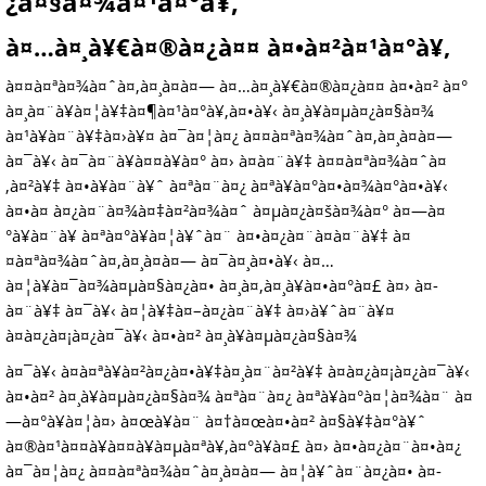
¿à¤§à¤¾à¤¹à¤°à¥‚
à¤…à¤¸à¥€à¤®à¤¿à¤¤ à¤•à¤²à¤¹à¤°à¥‚
à¤¤à¤ªà¤¾à¤ˆà¤‚à¤¸à¤à¤— à¤…à¤¸à¥€à¤®à¤¿à¤¤ à¤•à¤² à¤°
à¤¸à¤¨à¥à¤¦à¥‡à¤¶à¤¹à¤°à¥‚à¤•à¥‹ à¤¸à¥à¤µà¤¿à¤§à¤¾
à¤¹à¥à¤¨à¥‡à¤›à¥¤ à¤¯à¤¦à¤¿ à¤¤à¤ªà¤¾à¤ˆà¤‚à¤¸à¤à¤—
à¤¯à¥‹ à¤¯à¤¨à¥à¤¤à¥à¤° à¤› à¤­à¤¨à¥‡ à¤¤à¤ªà¤¾à¤ˆà¤
‚à¤²à¥‡ à¤•à¥à¤¨à¥ˆ à¤ªà¤¨à¤¿ à¤ªà¥à¤°à¤•à¤¾à¤°à¤•à¥‹
à¤•à¤ à¤¿à¤¨à¤¾à¤‡à¤²à¤¾à¤ˆ à¤µà¤¿à¤šà¤¾à¤° à¤—à¤
°à¥à¤¨à¥ à¤ªà¤°à¥à¤¦à¥ˆà¤¨ à¤•à¤¿à¤¨à¤­à¤¨à¥‡ à¤
¤à¤ªà¤¾à¤ˆà¤‚à¤¸à¤à¤— à¤¯à¤¸à¤•à¥‹ à¤…
à¤¦à¥à¤¯à¤¾à¤µà¤§à¤¿à¤• à¤¸à¤‚à¤¸à¥à¤•à¤°à¤£ à¤› à¤­
à¤¨à¥‡ à¤¯à¥‹ à¤¦à¥‡à¤–à¤¿à¤¨à¥‡ à¤›à¥ˆà¤¨à¥¤
à¤­à¤¿à¤¡à¤¿à¤¯à¥‹ à¤•à¤² à¤¸à¥à¤µà¤¿à¤§à¤¾
à¤¯à¥‹ à¤à¤ªà¥à¤²à¤¿à¤•à¥‡à¤¸à¤¨à¤²à¥‡ à¤­à¤¿à¤¡à¤¿à¤¯à¥‹
à¤•à¤² à¤¸à¥à¤µà¤¿à¤§à¤¾ à¤ªà¤¨à¤¿ à¤ªà¥à¤°à¤¦à¤¾à¤¨ à¤
—à¤°à¥à¤¦à¤› à¤œà¥à¤¨ à¤†à¤œà¤•à¤² à¤§à¥‡à¤°à¥ˆ
à¤®à¤¹à¤¤à¥à¤¤à¥à¤µà¤ªà¥‚à¤°à¥à¤£ à¤› à¤•à¤¿à¤¨à¤•à¤¿
à¤¯à¤¦à¤¿ à¤¤à¤ªà¤¾à¤ˆà¤¸à¤à¤— à¤¦à¥ˆà¤¨à¤¿à¤• à¤­