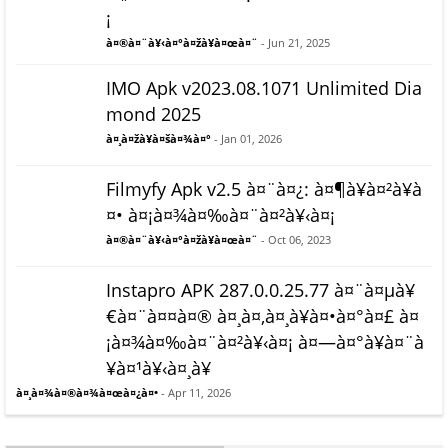
¡
à¤®à¤¨à¥‹à¤°à¤žà¥à¤œà¤¨
- Jun 21, 2025
IMO Apk v2023.08.1071 Unlimited Dia
mond 2025
à¤¸à¤žà¥à¤šà¤¾à¤°
- Jan 01, 2026
Filmyfy Apk v2.5 à¤¨à¤¿: à¤¶à¥à¤²à¥à
¤• à¤¡à¤¾à¤‰à¤¨à¤²à¥‹à¤¡
à¤®à¤¨à¥‹à¤°à¤žà¥à¤œà¤¨
- Oct 06, 2023
Instapro APK 287.0.0.25.77 à¤¨à¤µà¥
€à¤¨à¤¤à¤® à¤¸à¤‚à¤¸à¥à¤•à¤°à¤£ à¤
¡à¤¾à¤‰à¤¨à¤²à¥‹à¤¡ à¤—à¤°à¥à¤¨à
¥à¤¹à¥‹à¤¸à¥
à¤¸à¤¾à¤®à¤¾à¤œà¤¿à¤•
- Apr 11, 2026