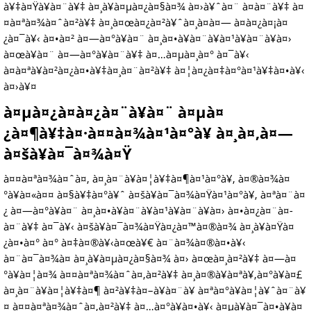
à¥‡à¤Ÿà¥à¤¨à¥‡ à¤¸à¥à¤µà¤¿à¤§à¤¾ à¤›à¥ˆà¤¨ à¤­à¤¨à¥‡ à¤
¤à¤ªà¤¾à¤ˆà¤²à¥‡ à¤¸à¤œà¤¿à¤²à¥ˆà¤¸à¤à¤— à¤­à¤¿à¤¡à¤
¿à¤¯à¥‹ à¤•à¤² à¤—à¤°à¥à¤¨ à¤¸à¤•à¥à¤¨à¥à¤¹à¥à¤¨à¥à¤›
à¤œà¥à¤¨ à¤—à¤°à¥à¤¨à¥‡ à¤…à¤µà¤¸à¤° à¤¯à¥‹
à¤à¤ªà¥à¤²à¤¿à¤•à¥‡à¤¸à¤¨à¤²à¥‡ à¤¦à¤¿à¤‡à¤°à¤¹à¥‡à¤•à¥‹
à¤›à¥¤
à¤µà¤¿à¤­à¤¿à¤¨à¥à¤¨ à¤µà¤
¿à¤¶à¥‡à¤·à¤¤à¤¾à¤¹à¤°à¥ à¤¸à¤‚à¤—
à¤šà¥à¤¯à¤¾à¤Ÿ
à¤¤à¤ªà¤¾à¤ˆà¤‚ à¤¸à¤¨à¥à¤¦à¥‡à¤¶à¤¹à¤°à¥‚ à¤®à¤¾à¤
°à¥à¤«à¤¤ à¤§à¥‡à¤°à¥ˆ à¤šà¥à¤¯à¤¾à¤Ÿà¤¹à¤°à¥‚ à¤ªà¤¨à¤
¿ à¤—à¤°à¥à¤¨ à¤¸à¤•à¥à¤¨à¥à¤¹à¥à¤¨à¥à¤› à¤•à¤¿à¤¨à¤­
à¤¨à¥‡ à¤¯à¥‹ à¤šà¥à¤¯à¤¾à¤Ÿà¤¿à¤™à¤®à¤¾ à¤¸à¥à¤Ÿà¤
¿à¤•à¤° à¤° à¤‡à¤®à¥‹à¤œà¥€ à¤¨à¤¾à¤®à¤•à¥‹
à¤¨à¤¯à¤¾à¤ à¤¸à¥à¤µà¤¿à¤§à¤¾ à¤› à¤œà¤¸à¤²à¥‡ à¤—à¤
°à¥à¤¦à¤¾ à¤¤à¤ªà¤¾à¤ˆà¤‚à¤²à¥‡ à¤¸à¤®à¥à¤ªà¥‚à¤°à¥à¤£
à¤¸à¤¨à¥à¤¦à¥‡à¤¶ à¤²à¥‡à¤–à¥à¤¨à¥ à¤ªà¤°à¥à¤¦à¥ˆà¤¨à¥
¤ à¤¤à¤ªà¤¾à¤ˆà¤‚à¤²à¥‡ à¤…à¤°à¥à¤•à¥‹ à¤µà¥à¤¯à¤•à¥à¤