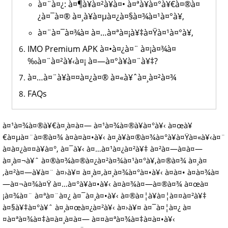
à¤¨à¤¿: à¤¶à¥à¤²à¥à¤• à¤ªà¥à¤°à¥€à¤®à¤
¿à¤¯à¤® à¤¸à¥à¤µà¤¿à¤§à¤¾à¤¹à¤°à¥‚
à¤¨à¤¯à¤¾à¤ à¤…à¤ªà¤¡à¥‡à¤Ÿà¤¹à¤°à¥‚
IMO Premium APK à¤•à¤¿à¤¨ à¤¡à¤¾à¤
‰à¤¨à¤²à¥‹à¤¡ à¤—à¤°à¥à¤¨à¥‡?
à¤…à¤¨à¥à¤¤à¤¿à¤® à¤«à¥ˆà¤¸à¤²à¤¾
FAQs
à¤¹à¤¾à¤®à¥€à¤¸à¤à¤— à¤¹à¤¾à¤®à¥à¤°à¥‹ à¤œà¥
€à¤µà¤¨à¤®à¤¾ à¤­à¤à¤•à¥‹ à¤¸à¥à¤®à¤¾à¤°à¥à¤Ÿà¤«à¥‹à¤¨
à¤­à¤¿à¤¤à¥à¤°, à¤¯à¥‹ à¤…à¤¹à¤¿à¤²à¥‡ à¤²à¤—à¤­à¤—
à¤¸à¤¬à¥ˆ à¤®à¤¾à¤®à¤¿à¤²à¤¾à¤¹à¤°à¥‚à¤®à¤¾ à¤¸à¤
‚à¤²à¤—à¥à¤¨ à¤›à¥¤ à¤¸à¤‚à¤¸à¤¾à¤°à¤•à¥‹ à¤à¤• à¤­à¤¾à¤
—à¤¬à¤¾à¤Ÿ à¤…à¤°à¥à¤•à¥‹ à¤­à¤¾à¤—à¤®à¤¾ à¤œà¤
¡à¤¾à¤¨ à¤ªà¤¨à¤¿ à¤¯à¤¸à¤•à¥‹ à¤®à¤¦à¥à¤¦à¤¤à¤²à¥‡
à¤§à¥‡à¤°à¥ˆ à¤¸à¤œà¤¿à¤²à¥‹ à¤›à¥¤ à¤¯à¤¦à¤¿ à¤
¤à¤ªà¤¾à¤‡à¤à¤¸à¤à¤— à¤¤à¤ªà¤¾à¤‡à¤à¤•à¥‹