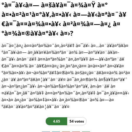
°à¤¯à¥‹à¤— à¤šà¥à¤¯à¤¾à¤Ÿ à¤°
à¤•à¤²à¤¹à¤°à¥‚à¤•à¥‹ à¤—à¥‹à¤ªà¤¨à¥
€à¤¯à¤¤à¤¾à¤•à¥‹ à¤²à¤¾à¤—à¤¿ à¤
°à¤¾à¤®à¥à¤°à¥‹ à¤›?
à¤¯à¤¦à¤¿ à¤¤à¤ªà¤¾à¤ˆà¤‚à¤²à¥‡ à¤¯à¥‹ à¤…à¤¨à¥à¤ªà¥à¤
°à¤¯à¥‹à¤— à¤¸à¥à¤¥à¤¾à¤ªà¤¨à¤¾ à¤—à¤°à¥à¤¨à¥à¤­
à¤¯à¥‹ à¤­à¤¨à¥‡ à¤¤à¤ªà¤¾à¤ˆà¤‚à¤²à¥‡ à¤—à¥‹à¤ªà¤¨à¥
€à¤¯à¤¤à¤¾ à¤¨à¥€à¤¤à¤¿ à¤¸à¤¹à¤¿à¤¤ à¤à¤•à¤² à¤•à¥à¤
°à¤¾à¤•à¥‹ à¤¬à¤¾à¤°à¥‡à¤®à¤¾ à¤šà¤¿à¤¨à¥à¤¤à¤¾ à¤²à¤
¿à¤¨à¥ à¤ªà¤°à¥à¤¦à¥ˆà¤¨à¥¤ à¤¯à¤¸à¤®à¤¾ à¤§à¥‡à¤°à¥ˆ
à¤¬à¤²à¤¿à¤¯à¥‹ à¤¬à¤¾à¤§à¤¾à¤¹à¤°à¥‚ à¤›à¤¨à¥ à¤
¤à¥à¤¯à¤¸à¥ˆà¤²à¥‡ à¤¤à¤ªà¤¾à¤ˆà¤‚à¤²à¥‡ à¤¯à¤¸à¥à¤¤à¥‹
à¤•à¤ à¤¿à¤¨à¤¾à¤‡à¤•à¥‹ à¤¸à¤¾à¤®à¤¨à¤¾ à¤—à¤
°à¥à¤¨à¥à¤ªà¤°à¥à¤¦à¥ˆà¤¨à¥¤
4.65
54 votes