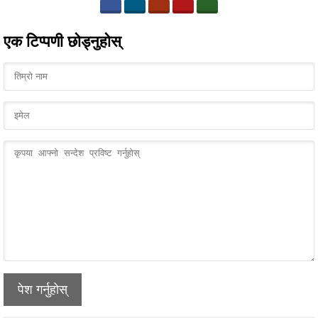
एक टिप्पणी छोड्नुहोस्
पेश गर्नुहोस्