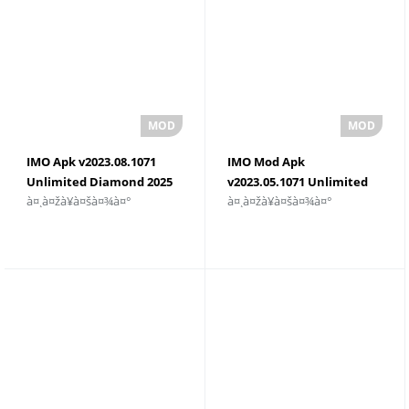
IMO Apk v2023.08.1071
IMO Mod Apk
Unlimited Diamond 2025
v2023.05.1071 Unlimited
à¤¸à¤žà¥à¤šà¤¾à¤°
à¤¸à¤žà¥à¤šà¤¾à¤°
Diamond 2025