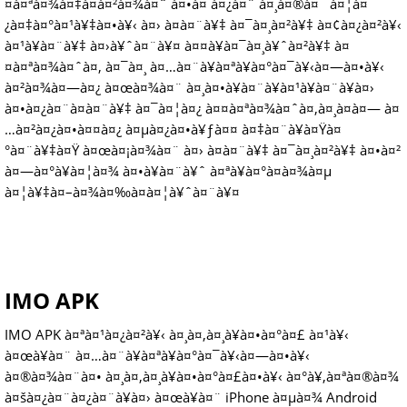
¤à¤ªà¤¾à¤‡à¤à¤²à¤¾à¤ˆ à¤•à¤ à¤¿à¤¨ à¤¸à¤®à¤¯ à¤¦à¤
¿à¤‡à¤°à¤¹à¥‡à¤•à¥‹ à¤› à¤­à¤¨à¥‡ à¤¯à¤¸à¤²à¥‡ à¤¢à¤¿à¤²à¥‹
à¤¹à¥à¤¨à¥‡ à¤›à¥ˆà¤¨à¥¤ à¤¤à¥à¤¯à¤¸à¥ˆà¤²à¥‡ à¤
¤à¤ªà¤¾à¤ˆà¤‚ à¤¯à¤¸ à¤…à¤¨à¥à¤ªà¥à¤°à¤¯à¥‹à¤—à¤•à¥‹
à¤²à¤¾à¤—à¤¿ à¤œà¤¾à¤¨ à¤¸à¤•à¥à¤¨à¥à¤¹à¥à¤¨à¥à¤›
à¤•à¤¿à¤¨à¤­à¤¨à¥‡ à¤¯à¤¦à¤¿ à¤¤à¤ªà¤¾à¤ˆà¤‚à¤¸à¤à¤— à¤
…à¤²à¤¿à¤•à¤¤à¤¿ à¤µà¤¿à¤•à¥ƒà¤¤ à¤‡à¤¨à¥à¤Ÿà¤
°à¤¨à¥‡à¤Ÿ à¤œà¤¡à¤¾à¤¨ à¤› à¤­à¤¨à¥‡ à¤¯à¤¸à¤²à¥‡ à¤•à¤²
à¤—à¤°à¥à¤¦à¤¾ à¤•à¥à¤¨à¥ˆ à¤ªà¥à¤°à¤­à¤¾à¤µ
à¤¦à¥‡à¤–à¤¾à¤‰à¤à¤¦à¥ˆà¤¨à¥¤
IMO APK
IMO APK à¤ªà¤¹à¤¿à¤²à¥‹ à¤¸à¤‚à¤¸à¥à¤•à¤°à¤£ à¤¹à¥‹
à¤œà¥à¤¨ à¤…à¤¨à¥à¤ªà¥à¤°à¤¯à¥‹à¤—à¤•à¥‹
à¤®à¤¾à¤¨à¤• à¤¸à¤‚à¤¸à¥à¤•à¤°à¤£à¤•à¥‹ à¤°à¥‚à¤ªà¤®à¤¾
à¤šà¤¿à¤¨à¤¿à¤¨à¥à¤› à¤œà¥à¤¨ iPhone à¤µà¤¾ Android