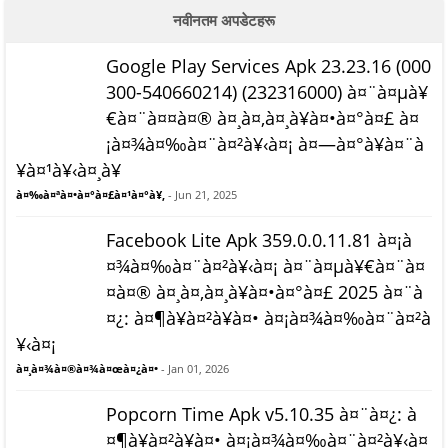
नवीनतम अपडेटहरू
Google Play Services Apk 23.23.16 (000
300-540660214) (232316000) à¤¨à¤µà¥
€à¤¨à¤¤à¤® à¤¸à¤‚à¤¸à¥à¤•à¤°à¤£ à¤
¡à¤¾à¤‰à¤¨à¤²à¥‹à¤¡ à¤—à¤°à¥à¤¨à
¥à¤¹à¥‹à¤¸à¥
à¤‰à¤ªà¤•à¤°à¤£à¤¹à¤°à¥‚
- Jun 21, 2025
Facebook Lite Apk 359.0.0.11.81 à¤¡à
¤¾à¤‰à¤¨à¤²à¥‹à¤¡ à¤¨à¤µà¥€à¤¨à¤
¤à¤® à¤¸à¤‚à¤¸à¥à¤•à¤°à¤£ 2025 à¤¨à
¤¿: à¤¶à¥à¤²à¥à¤• à¤¡à¤¾à¤‰à¤¨à¤²à
¥‹à¤¡
à¤¸à¤¾à¤®à¤¾à¤œà¤¿à¤•
- Jan 01, 2026
Popcorn Time Apk v5.10.35 à¤¨à¤¿: à
¤¶à¥à¤²à¥à¤• à¤¡à¤¾à¤‰à¤¨à¤²à¥‹à¤