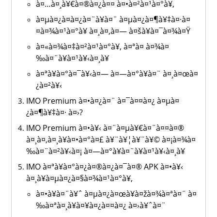
à¤…à¤¸à¥€à¤®à¤¿à¤¤ à¤•à¤²à¤¹à¤°à¥‚
à¤µà¤¿à¤­à¤¿à¤¨à¥à¤¨ à¤µà¤¿à¤¶à¥‡à¤·à¤
¤à¤¾à¤¹à¤°à¥ à¤¸à¤‚à¤— à¤šà¥à¤¯à¤¾à¤Ÿ
à¤«à¤¾à¤‡à¤²à¤¹à¤°à¥‚ à¤ªà¤ à¤¾à¤
‰à¤¨à¥à¤¹à¥‹à¤¸à¥
à¤ªà¥à¤°à¤¯à¥‹à¤— à¤—à¤°à¥à¤¨ à¤¸à¤œà¤
¿à¤²à¥‹
IMO Premium à¤•à¤¿à¤¨ à¤¯à¤¤à¤¿ à¤µà¤
¿à¤¶à¥‡à¤· à¤›?
IMO Premium à¤•à¥‹ à¤¨à¤µà¥€à¤¨à¤¤à¤®
à¤¸à¤‚à¤¸à¥à¤•à¤°à¤£ à¥¨à¥¦à¥¨à¥© à¤¡à¤¾à¤
‰à¤¨à¤²à¥‹à¤¡ à¤—à¤°à¥à¤¨à¥à¤¹à¥‹à¤¸à¥
IMO à¤ªà¥à¤°à¤¿à¤®à¤¿à¤¯à¤® APK à¤•à¥‹
à¤¸à¥à¤µà¤¿à¤§à¤¾à¤¹à¤°à¥‚
à¤•à¥à¤¨à¥ˆ à¤µà¤¿à¤œà¥à¤žà¤¾à¤ªà¤¨ à¤
‰à¤ªà¤¸à¥à¤¥à¤¿à¤¤à¤¿ à¤›à¥ˆà¤¨