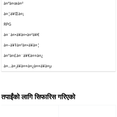
à¤ªà¤œà¤²
à¤¦à¥Œà¤¡
RPG
à¤¨à¤•à¥à¤•à¤²à¥€
à¤–à¥‡à¤²à¤•à¥à¤¦
à¤°à¤£à¤¨à¥€à¤¤à¤¿
à¤…à¤¸à¥à¤¤à¤¿à¤¤à¥à¤µ
तपाईंको लागि सिफारिस गरिएको