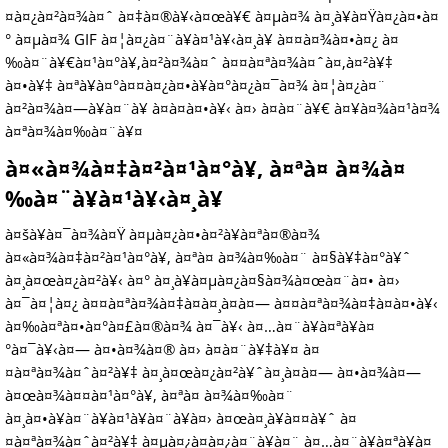
¤à¤¿à¤²à¤¾à¤ˆ à¤‡à¤®à¥‹à¤œà¥€ à¤µà¤¾ à¤¸à¥à¤Ÿà¤¿à¤•à¤
° à¤µà¤¾ GIF à¤¦à¤¿à¤¨à¥à¤¹à¥‹à¤¸à¥ à¤¤à¤¾à¤•à¤¿ à¤
‰à¤¨à¥€à¤¹à¤°à¥‚à¤²à¤¾à¤ˆ à¤¤à¤ªà¤¾à¤ˆà¤‚à¤²à¥‡
à¤•à¥‡ à¤ªà¥à¤°à¤¤à¤¿à¤•à¥à¤°à¤¿à¤¯à¤¾ à¤¦à¤¿à¤¨
à¤²à¤¾à¤—à¥à¤¨à¥ à¤­à¤à¤•à¥‹ à¤› à¤­à¤¨à¥€ à¤¥à¤¾à¤¹à¤¾
à¤ªà¤¾à¤‰à¤¨à¥¤
à¤«à¤¾à¤‡à¤²à¤¹à¤°à¥‚ à¤ªà¤ à¤¾à¤
‰à¤¨à¥à¤¹à¥‹à¤¸à¥
à¤šà¥à¤¯à¤¾à¤Ÿ à¤µà¤¿à¤•à¤²à¥à¤ªà¤®à¤¾
à¤«à¤¾à¤‡à¤²à¤¹à¤°à¥‚ à¤ªà¤ à¤¾à¤‰à¤¨ à¤§à¥‡à¤°à¥ˆ
à¤¸à¤œà¤¿à¤²à¥‹ à¤° à¤¸à¥à¤µà¤¿à¤§à¤¾à¤œà¤¨à¤• à¤›
à¤¯à¤¦à¤¿ à¤¤à¤ªà¤¾à¤‡à¤à¤¸à¤à¤— à¤¤à¤ªà¤¾à¤‡à¤à¤•à¥‹
à¤‰à¤ªà¤•à¤°à¤£à¤®à¤¾ à¤¯à¥‹ à¤…à¤¨à¥à¤ªà¥à¤
°à¤¯à¥‹à¤— à¤•à¤¾à¤® à¤› à¤­à¤¨à¥‡à¥¤ à¤
¤à¤ªà¤¾à¤ˆà¤²à¥‡ à¤¸à¤œà¤¿à¤²à¥ˆà¤¸à¤à¤— à¤•à¤¾à¤—
à¤œà¤¾à¤¤à¤¹à¤°à¥‚ à¤ªà¤ à¤¾à¤‰à¤¨
à¤¸à¤•à¥à¤¨à¥à¤¹à¥à¤¨à¥à¤› à¤œà¤¸à¥à¤¤à¥ˆ à¤
¤à¤ªà¤¾à¤ˆà¤²à¥‡ à¤µà¤¿à¤­à¤¿à¤¨à¥à¤¨ à¤…à¤¨à¥à¤ªà¥à¤