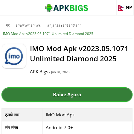
NP
घर
à¤à¤ªà¤¹à¤°à¥‚
à¤¸à¤žà¥à¤šà¤¾à¤°
IMO Mod Apk v2023.05.1071 Unlimited Diamond 2025
IMO Mod Apk v2023.05.1071
Unlimited Diamond 2025
APK Bigs
- Jan 01, 2026
Baixe Agora
IMO Mod Apk
एपको नाम
Android 7.0+
संग संगत