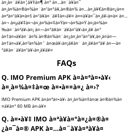
à¤¸à¤¨à¥à¤¦à¥‡à¤¶ à¤° à¤…à¤¨à¥à¤¯
à¤¸à¤¾à¤®à¤¾à¤¨à¤¹à¤°à¥‚à¤®à¤¾ à¤…à¤¸à¥€à¤®à¤¿à¤¤
à¤ªà¤¹à¥à¤à¤š à¤¹à¥à¤¨à¥‡à¤›à¥¤ à¤¤à¥à¤¯à¤¸à¥‹à¤­à¤ à¤…
à¤¬ à¤µà¥‡à¤¬à¤¸à¤¾à¤‡à¤Ÿà¤¬à¤¾à¤Ÿ à¤¡à¤¾à¤
‰à¤¨à¤²à¥‹à¤¡ à¤—à¤°à¥à¤¨à¥à¤¹à¥‹à¤¸à¥ à¤°
à¤†à¤«à¥à¤¨à¤¾ à¤®à¤¾à¤¨à¤¿à¤¸à¤¹à¤°à¥‚à¤¸à¤à¤—
à¤†à¤«à¥‚à¤²à¤¾à¤ˆ à¤œà¥‹à¤¡à¥à¤¨ à¤¸à¥à¤°à¥ à¤—à¤
°à¥à¤¨à¥à¤¹à¥‹à¤¸à¥à¥¤
FAQs
Q. IMO Premium APK à¤à¤ªà¤•à¥‹
à¤¸à¤¾à¤‡à¤œ à¤•à¤¤à¤¿ à¤›?
IMO Premium APK à¤à¤ªà¤•à¥‹ à¤¸à¤¾à¤‡à¤œ à¤®à¤¾à¤
¤à¥à¤° 80 MB à¤›à¥¤
Q. à¤•à¥‡ IMO à¤ªà¥à¤°à¤¿à¤®à¤
¿à¤¯à¤® APK à¤…à¤¨à¥à¤ªà¥à¤