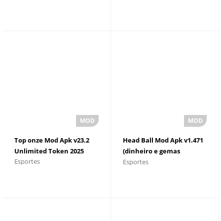
Top onze Mod Apk v23.2
Head Ball Mod Apk v1.471
Unlimited Token 2025
(dinheiro e gemas
Esportes
Esportes
ilimitados)