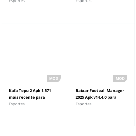
Esportes
Esportes
recente
Kafa Topu 2 Apk 1.571
Baixar Football Manager
mais recente para
2025 Apk v14.4.0 para
Esportes
Esportes
Android
Android