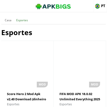
PT
Casa
Esportes
Esportes
Score Hero 2 Mod Apk
FIFA MOD APK 18.0.02
v2.40 Download (dinheiro
Unlimited Everything 2025
Esportes
Esportes
ilimitado)
VersÃ£o mais recente