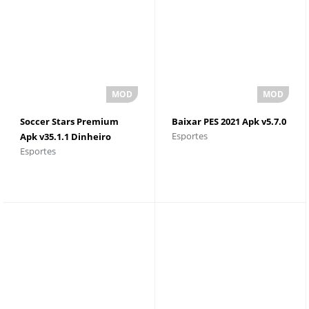
Soccer Stars Premium
Baixar PES 2021 Apk v5.7.0
Esportes
Apk v35.1.1 Dinheiro
Esportes
ilimitado e joias