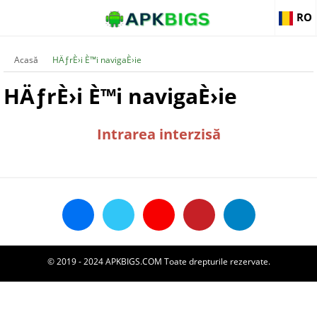
RO
Acasă
HÄƒrÈ›i È™i navigaÈ›ie
HÄƒrÈ›i È™i navigaÈ›ie
Intrarea interzisă
© 2019 - 2024 APKBIGS.COM Toate drepturile rezervate.