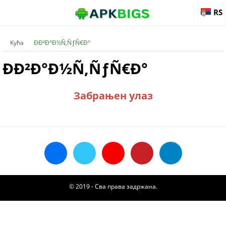
RS
Кућа
ÐÐ²Ð°Ð½Ñ‚ÑƒÑ€Ð°
ÐÐ²Ð°Ð½Ñ‚ÑƒÑ€Ð°
Забрањен улаз
© 2019 - Сва права задржана.