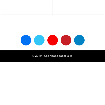
Ð½Ð¾Ð²Ð°Ñ†
© 2019 - Сва права задржана.