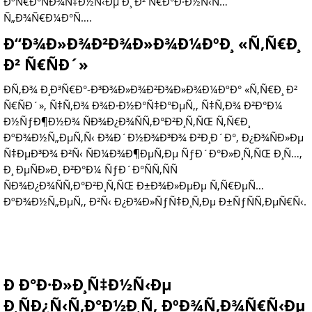
ÐºÑ€Ð°ÑÐ¾Ñ‡Ð½Ñ‹Ðµ Ð¸ Ð² Ñ€Ð°Ð·Ð½Ñ‹Ñ…
Ñ„Ð¾Ñ€Ð¼Ð°Ñ….
Ð“Ð¾Ð»Ð¾Ð²Ð¾Ð»Ð¾Ð¼ÐºÐ¸ «Ñ‚Ñ€Ð¸
Ð² Ñ€ÑÐ´»
Ð­Ñ‚Ð¾ Ð¸Ð³Ñ€Ð°-Ð³Ð¾Ð»Ð¾Ð²Ð¾Ð»Ð¾Ð¼ÐºÐ° «Ñ‚Ñ€Ð¸ Ð²
Ñ€ÑÐ´», Ñ‡Ñ‚Ð¾ Ð¾Ð·Ð½Ð°Ñ‡Ð°ÐµÑ‚, Ñ‡Ñ‚Ð¾ Ð²Ð°Ð¼
Ð½ÑƒÐ¶Ð½Ð¾ ÑÐ¾Ð¿Ð¾ÑÑ‚Ð°Ð²Ð¸Ñ‚ÑŒ Ñ‚Ñ€Ð¸
ÐºÐ¾Ð½Ñ„ÐµÑ‚Ñ‹ Ð¾Ð´Ð½Ð¾Ð³Ð¾ Ð²Ð¸Ð´Ð°, Ð¿Ð¾ÑÐ»Ðµ
Ñ‡ÐµÐ³Ð¾ Ð²Ñ‹ ÑÐ¼Ð¾Ð¶ÐµÑ‚Ðµ ÑƒÐ´Ð°Ð»Ð¸Ñ‚ÑŒ Ð¸Ñ…,
Ð¸ ÐµÑÐ»Ð¸ Ð²Ð°Ð¼ ÑƒÐ´Ð°ÑÑ‚ÑÑ
ÑÐ¾Ð¿Ð¾ÑÑ‚Ð°Ð²Ð¸Ñ‚ÑŒ Ð±Ð¾Ð»ÐµÐµ Ñ‚Ñ€ÐµÑ…
ÐºÐ¾Ð½Ñ„ÐµÑ‚, Ð²Ñ‹ Ð¿Ð¾Ð»ÑƒÑ‡Ð¸Ñ‚Ðµ Ð±ÑƒÑÑ‚ÐµÑ€Ñ‹.
Ð Ð°Ð·Ð»Ð¸Ñ‡Ð½Ñ‹Ðµ
Ð¸ÑÐ¿Ñ‹Ñ‚Ð°Ð½Ð¸Ñ, ÐºÐ¾Ñ‚Ð¾Ñ€Ñ‹Ðµ