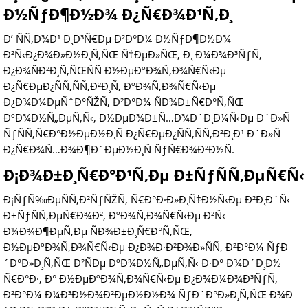
Ð½ÑƒÐ¶Ð½Ð¾ Ð¿Ñ€Ð¾Ð¹Ñ‚Ð¸
Ð’ ÑÑ‚Ð¾Ð¹ Ð¸Ð³Ñ€Ðµ Ð²Ð°Ð¼ Ð½ÑƒÐ¶Ð½Ð¾
Ð²Ñ‹Ð¿Ð¾Ð»Ð½Ð¸Ñ‚ÑŒ Ñ†ÐµÐ»ÑŒ, Ð¸ Ð¼Ð¾Ð³ÑƒÑ‚
Ð¿Ð¾ÑÐ²Ð¸Ñ‚ÑŒÑÑ Ð½ÐµÐºÐ¾Ñ‚Ð¾Ñ€Ñ‹Ðµ
Ð¿Ñ€ÐµÐ¿ÑÑ‚ÑÑ‚Ð²Ð¸Ñ, ÐºÐ¾Ñ‚Ð¾Ñ€Ñ‹Ðµ
Ð¿Ð¾Ð¼ÐµÑˆÐ°ÑŽÑ‚ Ð²Ð°Ð¼ ÑÐ¾Ð±Ñ€Ð°Ñ‚ÑŒ
ÐºÐ¾Ð½Ñ„ÐµÑ‚Ñ‹, Ð½ÐµÐ¾Ð±Ñ…Ð¾Ð´Ð¸Ð¼Ñ‹Ðµ Ð´Ð»Ñ
ÑƒÑÑ‚Ñ€Ð°Ð½ÐµÐ½Ð¸Ñ Ð¿Ñ€ÐµÐ¿ÑÑ‚ÑÑ‚Ð²Ð¸Ð¹ Ð´Ð»Ñ
Ð¿Ñ€Ð¾Ñ…Ð¾Ð¶Ð´ÐµÐ½Ð¸Ñ ÑƒÑ€Ð¾Ð²Ð½Ñ.
Ð¡Ð¾Ð±Ð¸Ñ€Ð°Ð¹Ñ‚Ðµ Ð±ÑƒÑÑ‚ÐµÑ€Ñ‹
Ð¡ÑƒÑ‰ÐµÑÑ‚Ð²ÑƒÑŽÑ‚ Ñ€Ð°Ð·Ð»Ð¸Ñ‡Ð½Ñ‹Ðµ Ð²Ð¸Ð´Ñ‹
Ð±ÑƒÑÑ‚ÐµÑ€Ð¾Ð², ÐºÐ¾Ñ‚Ð¾Ñ€Ñ‹Ðµ Ð²Ñ‹
Ð¼Ð¾Ð¶ÐµÑ‚Ðµ ÑÐ¾Ð±Ð¸Ñ€Ð°Ñ‚ÑŒ,
Ð½ÐµÐºÐ¾Ñ‚Ð¾Ñ€Ñ‹Ðµ Ð¿Ð¾Ð·Ð²Ð¾Ð»ÑÑ‚ Ð²Ð°Ð¼ ÑƒÐ
´Ð°Ð»Ð¸Ñ‚ÑŒ Ð²ÑÐµ ÐºÐ¾Ð½Ñ„ÐµÑ‚Ñ‹ Ð·Ð° Ð¾Ð´Ð¸Ð½
Ñ€Ð°Ð·, Ð° Ð½ÐµÐºÐ¾Ñ‚Ð¾Ñ€Ñ‹Ðµ Ð¿Ð¾Ð¼Ð¾Ð³ÑƒÑ‚
Ð²Ð°Ð¼ Ð¼Ð³Ð½Ð¾Ð²ÐµÐ½Ð½Ð¾ ÑƒÐ´Ð°Ð»Ð¸Ñ‚ÑŒ Ð¾Ð