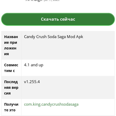
Скачать сейчас
Candy Crush Soda Saga Mod Apk
Назван
ие при
ложен
ия
4.1 and up
Совмес
тим с
v1.255.4
Послед
няя вер
сия
com.king.candycrushsodasaga
Получи
те это