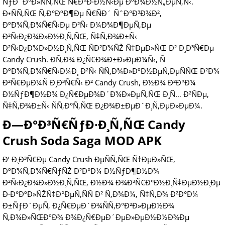
ÑƒÐ´Ð°Ð»ÑÑ‚ÑŒ Ñ€Ð°Ð·Ð½Ñ‹Ðµ ÐºÐ¾Ð½Ñ„ÐµÑ‚Ñ‹.
Ð•ÑÑ‚ÑŒ Ñ‚Ð°ÐºÐ¶Ðµ Ñ€ÑÐ´ ÑˆÐ°Ð³Ð¾Ð²,
ÐºÐ¾Ñ‚Ð¾Ñ€Ñ‹Ðµ Ð²Ñ‹ Ð¼Ð¾Ð¶ÐµÑ‚Ðµ
Ð²Ñ‹Ð¿Ð¾Ð»Ð½Ð¸Ñ‚ÑŒ, Ñ‡Ñ‚Ð¾Ð±Ñ‹
Ð²Ñ‹Ð¿Ð¾Ð»Ð½Ð¸Ñ‚ÑŒ ÑÐ²Ð¾ÑŽ Ñ†ÐµÐ»ÑŒ Ð² Ð¸Ð³Ñ€Ðµ
Candy Crush. Ð­Ñ‚Ð¾ Ð¿Ñ€Ð¾Ð±Ð»ÐµÐ¼Ñ‹, Ñ
ÐºÐ¾Ñ‚Ð¾Ñ€Ñ‹Ð¼Ð¸ Ð²Ñ‹ ÑÑ‚Ð¾Ð»ÐºÐ½ÐµÑ‚ÐµÑÑŒ Ð²Ð¾
Ð²Ñ€ÐµÐ¼Ñ Ð¸Ð³Ñ€Ñ‹ Ð² Candy Crush, Ð½Ð¾ Ð²Ð°Ð¼
Ð½ÑƒÐ¶Ð½Ð¾ Ð¿Ñ€ÐµÐ¾Ð´Ð¾Ð»ÐµÑ‚ÑŒ Ð¸Ñ… Ð²ÑÐµ,
Ñ‡Ñ‚Ð¾Ð±Ñ‹ ÑÑ‚Ð°Ñ‚ÑŒ Ð¿Ð¾Ð±ÐµÐ´Ð¸Ñ‚ÐµÐ»ÐµÐ¼.
Ð—Ð°Ð³Ñ€ÑƒÐ·Ð¸Ñ‚ÑŒ Candy
Crush Soda Saga MOD APK
Ð’ Ð¸Ð³Ñ€Ðµ Candy Crush ÐµÑÑ‚ÑŒ Ñ†ÐµÐ»ÑŒ,
ÐºÐ¾Ñ‚Ð¾Ñ€ÑƒÑŽ Ð²Ð°Ð¼ Ð½ÑƒÐ¶Ð½Ð¾
Ð²Ñ‹Ð¿Ð¾Ð»Ð½Ð¸Ñ‚ÑŒ, Ð½Ð¾ Ð¾Ð³Ñ€Ð°Ð½Ð¸Ñ‡ÐµÐ½Ð¸Ðµ
Ð·Ð°ÐºÐ»ÑŽÑ‡Ð°ÐµÑ‚ÑÑ Ð² Ñ‚Ð¾Ð¼, Ñ‡Ñ‚Ð¾ Ð²Ð°Ð¼
Ð±ÑƒÐ´ÐµÑ‚ Ð¿Ñ€ÐµÐ´Ð¾ÑÑ‚Ð°Ð²Ð»ÐµÐ½Ð¾
Ñ‚Ð¾Ð»ÑŒÐºÐ¾ Ð¾Ð¿Ñ€ÐµÐ´ÐµÐ»ÐµÐ½Ð½Ð¾Ðµ