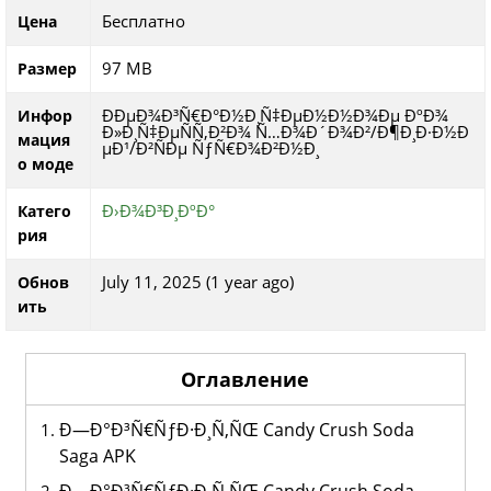
Бесплатно
Цена
97 MB
Размер
ÐÐµÐ¾Ð³Ñ€Ð°Ð½Ð¸Ñ‡ÐµÐ½Ð½Ð¾Ðµ ÐºÐ¾
Инфор
Ð»Ð¸Ñ‡ÐµÑÑ‚Ð²Ð¾ Ñ…Ð¾Ð´Ð¾Ð²/Ð¶Ð¸Ð·Ð½Ð
мация
µÐ¹/Ð²ÑÐµ ÑƒÑ€Ð¾Ð²Ð½Ð¸
о моде
Ð›Ð¾Ð³Ð¸ÐºÐ°
Катего
рия
July 11, 2025 (1 year ago)
Обнов
ить
Оглавление
Ð—Ð°Ð³Ñ€ÑƒÐ·Ð¸Ñ‚ÑŒ Candy Crush Soda
Saga APK