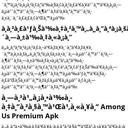
´à¸™à¸¡à¸²à¸à¸¡à¸²à¸¢à¸”à¹‰à¸§à¸¢à¸à¸²à¸£à¹€à¸¥à¹ˆà¸™à¹€à¸à¸¡à¸—
à¸µà¹ˆà¸™à¹ˆà¸²à¸—à¸¶à¹ˆà¸‡à¹à¸¥à¸°à¸™à¹ˆà¸²à¸­
à¸±à¸¨à¸ˆà¸£à¸£à¸¢à¹Œà¸™à¸µà¹‰
à¸à¸²à¸£à¹ƒà¸Šà¹‰à¸‡à¸²à¸™à¸„à¸¸à¸“à¸ªà¸¡à¸š
´à¸—à¸±à¹‰à¸‡à¸«à¸¡à¸”
à¸„à¸¸à¸“à¸ªà¸²à¸¡à¸²à¸£à¸–à¹€à¸žà¸¥à¸´à¸”à¹€à¸žà¸¥à¸
´à¸™à¸à¸±à¸šà¸„à¸¸à¸“à¸ªà¸¡à¸šà¸±à¸•à¸´à¸—à¸µà¹ˆà¸™à¹ˆà¸²à¸—
à¸¶à¹ˆà¸‡à¸—à¸±à¹‰à¸‡à¸«à¸¡à¸”à¹„à¸”à¹‰à¸­
à¸¢à¹ˆà¸²à¸‡à¸‡à¹ˆà¸²à¸¢à¸”à¸²à¸¢à¹‚à¸”à¸¢à¹ƒà¸Šà¹‰à¹€à¸à¸¡à¸—
à¸µà¹ˆà¸™à¹ˆà¸²à¸—à¸¶à¹ˆà¸‡à¸™à¸µà¹‰à¹ƒà¸™à¹€à¸§à¸­
à¸£à¹Œà¸Šà¸±à¹ˆà¸™à¸žà¸£à¸µà¹€à¸¡à¸µà¹ˆà¸¢à¸¡à¸—
à¸µà¹ˆà¸™à¹ˆà¸²à¸—à¸¶à¹ˆà¸‡à¸™à¸µà¹‰
à¸—à¸³à¹„à¸¡à¸•à¹‰à¸­
à¸‡à¸”à¸²à¸§à¸™à¹Œà¹‚à¸«à¸¥à¸” Among
Us Premium Apk
à¸„à¸¸à¸“à¸•à¹‰à¸­à¸‡à¹€à¸¥à¸·à¸­à¸à¸”à¸²à¸§à¸™à¹Œà¹‚à¸«à¸¥à¸”à¹€à¸à¸¡à¸