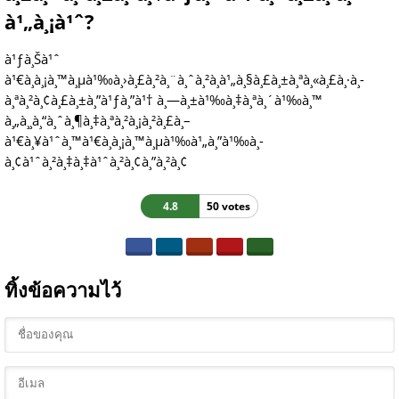
à¹„à¸¡à¹ˆ?
à¹ƒà¸Šà¹ˆ
à¹€à¸à¸¡à¸™à¸µà¹‰à¸›à¸£à¸²à¸¨à¸ˆà¸²à¸à¹„à¸§à¸£à¸±à¸ªà¸«à¸£à¸·à¸­
à¸ªà¸²à¸¢à¸£à¸±à¸”à¹ƒà¸”à¹† à¸—à¸±à¹‰à¸‡à¸ªà¸´à¹‰à¸™
à¸„à¸¸à¸“à¸ˆà¸¶à¸‡à¸ªà¸²à¸¡à¸²à¸£à¸–
à¹€à¸¥à¹ˆà¸™à¹€à¸à¸¡à¸™à¸µà¹‰à¹„à¸”à¹‰à¸­
à¸¢à¹ˆà¸²à¸‡à¸‡à¹ˆà¸²à¸¢à¸”à¸²à¸¢
4.8
50 votes
ทิ้งข้อความไว้