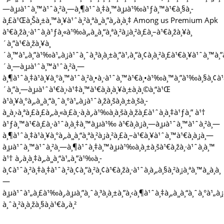
—à¸µà¹ˆà¸™à¹ˆà¸²à¸—à¸¶à¹ˆà¸‡à¸™à¸µà¹‰à¹ƒà¸™à¹€à¸§à¸­
à¸£à¹Œà¸Šà¸±à¸™à¸¥à¹ˆà¸²à¸ªà¸¸à¸”à¸‚à¸­à¸‡ Among us Premium Apk
à¹€à¸žà¸·à¹ˆà¸­à¹ƒà¸«à¹‰à¸„à¸¸à¸“à¸ªà¸²à¸¡à¸²à¸£à¸–à¹€à¸žà¸¥à¸
´à¸”à¹€à¸žà¸¥à¸
´à¸™à¹„à¸”à¹‰à¹„à¸¡à¹ˆà¸ˆà¸³à¸à¸±à¸”à¹‚à¸”à¸¢à¸à¸²à¸£à¹€à¸¥à¹ˆà¸™à¸”à
´à¸—à¸µà¹ˆà¸™à¹ˆà¸²à¸—
à¸¶à¹ˆà¸‡à¹à¸¥à¸°à¸™à¹ˆà¸²à¸•à¸·à¹ˆà¸™à¹€à¸•à¹‰à¸™à¸”à¹‰à¸§à¸¢à¹
´à¸”à¸—à¸µà¹ˆà¹€à¸›à¹‡à¸™à¹€à¸­à¸à¸¥à¸±à¸à¸©à¸“à¹Œ
à¹à¸¥à¸°à¸„à¸¸à¸“à¸ˆà¸°à¹„à¸¡à¹ˆà¸žà¸šà¸à¸±à¸šà¸­
à¸¸à¸›à¸ªà¸£à¸£à¸„à¸«à¸£à¸·à¸­à¸‚à¹‰à¸­à¸šà¸à¸žà¸£à¹ˆà¸­à¸‡à¹ƒà¸” à¹†
à¹ƒà¸™à¹€à¸£à¸·à¹ˆà¸­à¸‡à¸™à¸µà¹‰ à¹€à¸à¸¡à¸—à¸µà¹ˆà¸™à¹ˆà¸²à¸—
à¸¶à¹ˆà¸‡à¹à¸¥à¸°à¸„à¸¸à¸“à¸ªà¸²à¸¡à¸²à¸£à¸–à¹€à¸¥à¹ˆà¸™à¹€à¸à¸¡à¸—
à¸µà¹ˆà¸™à¹ˆà¸²à¸—à¸¶à¹ˆà¸‡à¸™à¸µà¹‰à¸à¸±à¸šà¹€à¸žà¸·à¹ˆà¸­à¸™
à¹† à¸‚à¸­à¸‡à¸„à¸¸à¸“à¹„à¸”à¹‰à¸­
à¸¢à¹ˆà¸²à¸‡à¸‡à¹ˆà¸²à¸¢à¸”à¸²à¸¢à¹€à¸žà¸·à¹ˆà¸­à¸„à¸§à¸²à¸¡à¸ªà¸™à¸¸à¸à¸
—
à¸µà¹ˆà¹„à¸£à¹‰à¸‚à¸µà¸”à¸ˆà¸³à¸à¸±à¸”à¸‹à¸¶à¹ˆà¸‡à¸„à¸¸à¸“à¸ˆà¸°à¹„à¸
à¸ˆà¸²à¸à¸žà¸§à¸à¹€à¸‚à¸²