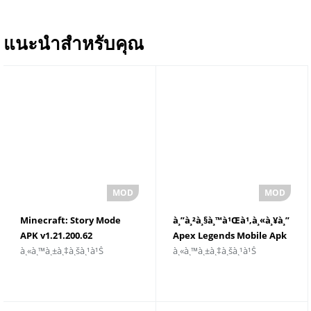
แนะนำสำหรับคุณ
Minecraft: Story Mode
à¸”à¸²à¸§à¸™à¹Œà¹‚à¸«à¸¥à¸”
APK v1.21.200.62
Apex Legends Mobile Apk
à¸«à¸™à¸±à¸‡à¸šà¸¹à¹Š
à¸«à¸™à¸±à¸‡à¸šà¸¹à¹Š
à¸”à¸²à¸§à¸™à¹Œà¹‚à¸«à¸¥à¸”
v1.3.672.556
à¸”à¸²à¸§à¸™à¹Œà¹‚à¸«à¸¥à¸”à¸Ÿà¸£à¸µ
à¸ªà¸³à¸«à¸£à¸±à¸š Android