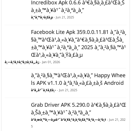
Incredibox Apk 0.6.6 à¹€à¸§à¸­à¸£à¹Œà¸Š
à¸±à¸™à¸¥à¹ˆà¸²à¸ªà¸¸à¸”
à¸”à¸™à¸•à¸£à¸µ
- Jun 21, 2025
Facebook Lite Apk 359.0.0.11.81 à¸”à¸²à¸
§à¸™à¹Œà¹‚à¸«à¸¥à¸”à¹€à¸§à¸­à¸£à¹Œà¸Šà¸
±à¸™à¸¥à¹ˆà¸²à¸ªà¸¸à¸” 2025 à¸”à¸²à¸§à¸™à¹
Œà¹‚à¸«à¸¥à¸”à¸Ÿà¸£à¸µ
à¸—à¸²à¸‡à¸ªà¸±à¸‡à¸„à¸¡
- Jan 01, 2026
à¸”à¸²à¸§à¸™à¹Œà¹‚à¸«à¸¥à¸” Happy Whee
ls APK v1.1.0 à¸ªà¸³à¸«à¸£à¸±à¸š Android
à¹à¸‚à¹ˆà¸‡à¸£à¸–
- Jun 21, 2025
Grab Driver APK 5.290.0 à¹€à¸§à¸­à¸£à¹Œ
à¸Šà¸±à¸™à¸¥à¹ˆà¸²à¸ªà¸¸à¸”
à¹à¸œà¸™à¸—à¸µà¹ˆà¹à¸¥à¸°à¸à¸²à¸£à¸™à¸³à¸—à¸²à¸‡
- Jun 21, 202
5