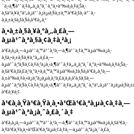
´à¸‹à¸¶à¹ˆà¸‡à¸„à¸¸à¸“à¸ˆà¸°à¸•à¹‰à¸­à¸‡à¸Šà¸­
à¸šà¹à¸¥à¸°à¹„à¸¡à¹ˆà¸¡à¸µà¸§à¸±à¸™à¹€à¸šà¸·à¹ˆà¸­
à¸à¸±à¸šà¸žà¸§à¸à¹€à¸‚à¸²
à¸•à¸±à¸§à¸¥à¸°à¸„à¸£à¸—
à¸µà¹ˆà¸ªà¸§à¸¢à¸‡à¸²à¸¡
à¹€à¸à¸¡à¸—à¸µà¹ˆà¸™à¹ˆà¸²à¸—à¸¶à¹ˆà¸‡à¸™à¸µà¹‰à¸¡à¸­
à¸šà¸•à¸±à¸§à¸¥à¸°à¸„à¸£à¸—
à¸µà¹ˆà¸ªà¸§à¸¢à¸‡à¸²à¸¡à¸‹à¸¶à¹ˆà¸‡à¸„à¸¸à¸“à¸ˆà¸°à¸•à¹‰à¸­à¸‡à¸Šà¸­
à¸šà¹€à¸žà¸£à¸²à¸°à¸•à¸­à¸™à¸™à¸µà¹‰à¸žà¸§à¸à¹€à¸‚à¸²à¸—
à¸±à¹‰à¸‡à¸«à¸¡à¸”à¸¡à¸µà¸à¸²à¸£à¸­à¸­à¸à¹à¸šà¸šà¸—
à¸µà¹ˆà¸ªà¸§à¸¢à¸‡à¸²à¸¡à¸‹à¸¶à¹ˆà¸‡à¸„à¸¸à¸“à¸ˆà¸°à¹„à¸¡à¹ˆà¸¡à¸µà¸§à¸
à¹€à¸¥à¸¢
à¹€à¸­à¸Ÿà¹€à¸Ÿà¸à¸•à¹Œà¹€à¸ªà¸µà¸¢à¸‡à¸—
à¸µà¹ˆà¸ªà¸¡à¸ˆà¸£à¸´à¸‡
à¹€à¸à¸¡à¸—à¸µà¹ˆà¸™à¹ˆà¸²à¸—à¸¶à¹ˆà¸‡à¸™à¸µà¹‰à¸¡à¸­à¸šà¹€à¸­
à¸Ÿà¹€à¸Ÿà¸à¸•à¹Œà¹€à¸ªà¸µà¸¢à¸‡à¸—à¸µà¹ˆà¸ªà¸¡à¸ˆà¸£à¸