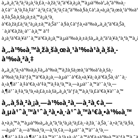
à¸„à¸¸à¸“à¸ªà¸²à¸¡à¸²à¸£à¸–à¸žà¸¹à¸”à¹€à¸à¸¡à¸™à¸µà¹‰à¹„à¸”à¹‰à¸­
à¸¢à¹ˆà¸²à¸‡à¸‡à¹ˆà¸²à¸¢à¸”à¸²à¸¢à¸”à¹‰à¸§à¸¢à¹‚à¸«à¸¡à¸”à¸œà¸¹à¹‰à¹
à¸‡à¸Šà¸­à¸šà¸¡à¸±à¸™à¸¡à¸²à¸
à¹€à¸žà¸£à¸²à¸°à¸¡à¸±à¸™à¸Šà¹ˆà¸§à¸¢à¹ƒà¸«à¹‰à¸„à¸¸à¸“à¹€à¸Šà¸
´à¸à¹€à¸žà¸·à¹ˆà¸­à¸™ à¹†
à¸¡à¸²à¹€à¸¥à¹ˆà¸™à¹€à¸à¸¡à¸™à¸µà¹‰à¸à¸±à¸šà¸„à¸¸à¸“à¹à¸¥à¸°à¸ªà¸™à¸¸à
à¸„à¹‰à¸™à¸žà¸šà¸œà¸¹à¹‰à¹à¸­à¸šà¸­
à¹‰à¸²à¸‡
à¸„à¸¸à¸“à¸•à¹‰à¸­à¸‡à¸„à¹‰à¸™à¸žà¸šà¸œà¸¹à¹‰à¹à¸­à¸šà¸­
à¹‰à¸²à¸‡à¹ƒà¸™à¹€à¸à¸¡à¸—à¸µà¹ˆà¹€à¸«à¸¥à¸·à¸­à¹€à¸Šà¸·à¹ˆà¸­
à¸‹à¸¶à¹ˆà¸‡à¹€à¸›à¹‡à¸™à¸‡à¸²à¸™à¸—à¸µà¹ˆà¸™à¹ˆà¸²à¸—
à¸¶à¹ˆà¸‡à¸ªà¸³à¸«à¸£à¸±à¸šà¸„à¸¸à¸“à¹ƒà¸™à¸à¸²à¸£à¹€à¸¥à¹ˆà¸™
à¸„à¸§à¸²à¸¡à¸—à¹‰à¸²à¸—à¸²à¸¢à¸—
à¸µà¹ˆà¸™à¹ˆà¸²à¸•à¸·à¹ˆà¸™à¹€à¸•à¹‰à¸™
à¸•à¸­à¸™à¸™à¸µà¹‰à¸„à¸¸à¸“à¸ªà¸²à¸¡à¸²à¸£à¸–à¸žà¸´à¸Šà¸´à¸•à¸”à¸²à¸§à¸
—à¸µà¹ˆà¸—à¹‰à¸²à¸—à¸²à¸¢à¸—à¸µà¹ˆà¸™à¹ˆà¸²à¸—
à¸¶à¹ˆà¸‡à¸‹à¸¶à¹ˆà¸‡à¸™à¹ˆà¸²à¸•à¸·à¹ˆà¸™à¹€à¸•à¹‰à¸™à¹ƒà¸™à¸˜à¸£