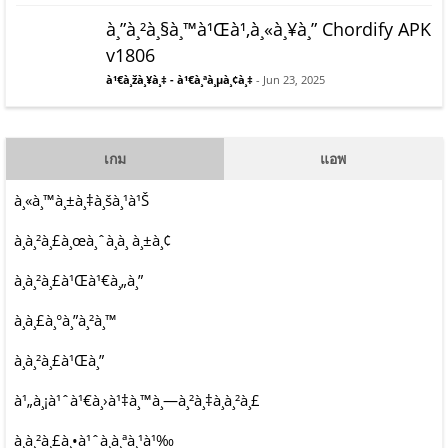
à¸”à¸²à¸§à¸™à¹Œà¹‚à¸«à¸¥à¸” Chordify APK
v1806
à¹€à¸žà¸¥à¸‡ - à¹€à¸ªà¸µà¸¢à¸‡
- Jun 23, 2025
เกม
แอพ
à¸«à¸™à¸±à¸‡à¸šà¸¹à¹Š
à¸à¸²à¸£à¸œà¸ˆà¸à¸ à¸±à¸¢
à¸­à¸²à¸£à¹Œà¹€à¸„à¸”
à¸à¸£à¸°à¸”à¸²à¸™
à¸à¸²à¸£à¹Œà¸”
à¹„à¸¡à¹ˆà¹€à¸›à¹‡à¸™à¸—à¸²à¸‡à¸à¸²à¸£
à¸à¸²à¸£à¸•à¹ˆà¸­à¸ªà¸¹à¹‰