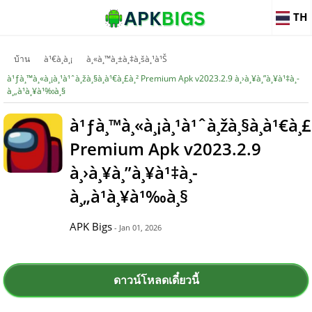
TH
บ้าน
à¹€à¸à¸¡
à¸«à¸™à¸±à¸‡à¸šà¸¹à¹Š
à¹ƒà¸™à¸«à¸¡à¸¹à¹ˆà¸žà¸§à¸à¹€à¸£à¸² Premium Apk v2023.2.9 à¸›à¸¥à¸”à¸¥à¹‡à¸­
à¸„à¹à¸¥à¹‰à¸§
à¹ƒà¸™à¸«à¸¡à¸¹à¹ˆà¸žà¸§à¸à¹€à¸£
Premium Apk v2023.2.9
à¸›à¸¥à¸”à¸¥à¹‡à¸­
à¸„à¹à¸¥à¹‰à¸§
APK Bigs
- Jan 01, 2026
ดาวน์โหลดเดี๋ยวนี้