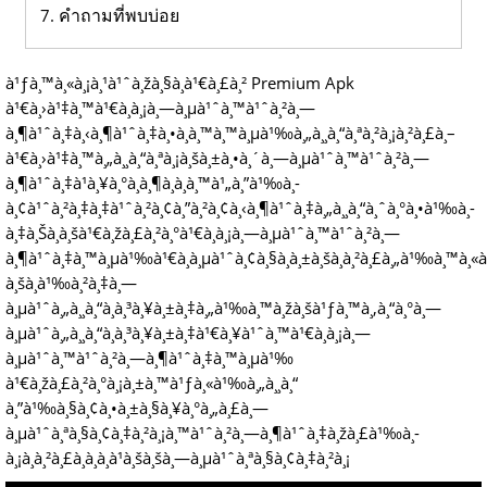
คำถามที่พบบ่อย
à¹ƒà¸™à¸«à¸¡à¸¹à¹ˆà¸žà¸§à¸à¹€à¸£à¸² Premium Apk
à¹€à¸›à¹‡à¸™à¹€à¸à¸¡à¸—à¸µà¹ˆà¸™à¹ˆà¸²à¸—
à¸¶à¹ˆà¸‡à¸‹à¸¶à¹ˆà¸‡à¸•à¸­à¸™à¸™à¸µà¹‰à¸„à¸¸à¸“à¸ªà¸²à¸¡à¸²à¸£à¸–
à¹€à¸›à¹‡à¸™à¸„à¸¸à¸“à¸ªà¸¡à¸šà¸±à¸•à¸´à¸—à¸µà¹ˆà¸™à¹ˆà¸²à¸—
à¸¶à¹ˆà¸‡à¹à¸¥à¸°à¸à¸¶à¸à¸à¸™à¹„à¸”à¹‰à¸­
à¸¢à¹ˆà¸²à¸‡à¸‡à¹ˆà¸²à¸¢à¸”à¸²à¸¢à¸‹à¸¶à¹ˆà¸‡à¸„à¸¸à¸“à¸ˆà¸°à¸•à¹‰à¸­
à¸‡à¸Šà¸­à¸šà¹€à¸žà¸£à¸²à¸°à¹€à¸à¸¡à¸—à¸µà¹ˆà¸™à¹ˆà¸²à¸—
à¸¶à¹ˆà¸‡à¸™à¸µà¹‰à¹€à¸à¸µà¹ˆà¸¢à¸§à¸à¸±à¸šà¸à¸²à¸£à¸„à¹‰à¸™à¸«à
à¸šà¸­à¹‰à¸²à¸‡à¸—
à¸µà¹ˆà¸„à¸¸à¸“à¸à¸³à¸¥à¸±à¸‡à¸„à¹‰à¸™à¸žà¸šà¹ƒà¸™à¸‚à¸“à¸°à¸—
à¸µà¹ˆà¸„à¸¸à¸“à¸à¸³à¸¥à¸±à¸‡à¹€à¸¥à¹ˆà¸™à¹€à¸à¸¡à¸—
à¸µà¹ˆà¸™à¹ˆà¸²à¸—à¸¶à¹ˆà¸‡à¸™à¸µà¹‰
à¹€à¸žà¸£à¸²à¸°à¸¡à¸±à¸™à¹ƒà¸«à¹‰à¸„à¸¸à¸“
à¸”à¹‰à¸§à¸¢à¸•à¸±à¸§à¸¥à¸°à¸„à¸£à¸—
à¸µà¹ˆà¸ªà¸§à¸¢à¸‡à¸²à¸¡à¸™à¹ˆà¸²à¸—à¸¶à¹ˆà¸‡à¸žà¸£à¹‰à¸­
à¸¡à¸à¸²à¸£à¸­à¸­à¸à¹à¸šà¸šà¸—à¸µà¹ˆà¸ªà¸§à¸¢à¸‡à¸²à¸¡