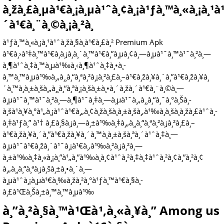
à¸žà¸£à¸µà¹€à¸¡à¸µà¹ˆà¸¢à¸¡à¹ƒà¸™à¸«à¸¡à¸¹à¹
´à¹€à¸¨à¸©à¸¡à¸²à¸
à¹ƒà¸™à¸«à¸¡à¸¹à¹ˆà¸žà¸§à¸à¹€à¸£à¸² Premium Apk
à¹€à¸›à¹‡à¸™à¹€à¸à¸¡à¸­à¸´à¸™à¹€à¸”à¸µà¸¢à¸—à¸µà¹ˆà¸™à¹ˆà¸²à¸—
à¸¶à¹ˆà¸‡à¸™à¸µà¹‰à¸‹à¸¶à¹ˆà¸‡à¸•à¸­
à¸™à¸™à¸µà¹‰à¸„à¸¸à¸“à¸ªà¸²à¸¡à¸²à¸£à¸–à¹€à¸žà¸¥à¸´à¸”à¹€à¸žà¸¥à¸
´à¸™à¸à¸±à¸šà¸„à¸¸à¸“à¸ªà¸¡à¸šà¸±à¸•à¸´à¸žà¸´à¹€à¸¨à¸©à¸—
à¸µà¹ˆà¸™à¹ˆà¸²à¸—à¸¶à¹ˆà¸‡à¸—à¸µà¹ˆà¸„à¸¸à¸“à¸ˆà¸°à¸Šà¸­
à¸šà¹à¸¥à¸°à¹„à¸¡à¹ˆà¹€à¸„à¸¢à¸žà¸šà¸à¸±à¸šà¸‚à¹‰à¸­à¸šà¸à¸žà¸£à¹ˆà¸­
à¸‡à¹ƒà¸” à¹† à¸£à¸§à¸¡à¸—à¸±à¹‰à¸‡à¸„à¸¸à¸“à¸ªà¸²à¸¡à¸²à¸£à¸–
à¹€à¸žà¸¥à¸´à¸”à¹€à¸žà¸¥à¸´à¸™à¸à¸±à¸šà¸ªà¸´à¹ˆà¸‡à¸—
à¸µà¹ˆà¹€à¸žà¸´à¹ˆà¸¡à¹€à¸‚à¹‰à¸²à¸¡à¸²à¸—
à¸±à¹‰à¸‡à¸«à¸¡à¸”à¹„à¸”à¹‰à¸­à¸¢à¹ˆà¸²à¸‡à¸‡à¹ˆà¸²à¸¢à¸”à¸²à¸¢
à¸„à¸¸à¸“à¸ªà¸¡à¸šà¸±à¸•à¸´à¸—
à¸µà¹ˆà¸¡à¸µà¹€à¸‰à¸žà¸²à¸°à¹ƒà¸™à¹€à¸§à¸­
à¸£à¹Œà¸Šà¸±à¸™à¸™à¸µà¹‰
à¸”à¸²à¸§à¸™à¹Œà¹‚à¸«à¸¥à¸” Among us