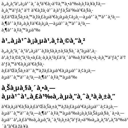
à¸„à¸¸à¸“à¹„à¸¡à¹ˆà¸ˆà¸³à¹€à¸›à¹‡à¸™à¸•à¹‰à¸­à¸‡à¸¥à¸‡à¸—
à¸¸à¸™à¹ƒà¸” à¹† à¹€à¸žà¸·à¹ˆà¸­à¹ƒà¸Šà¹‰à¹€à¸§à¸­
à¸£à¹Œà¸Šà¸±à¸™à¸žà¸£à¸µà¹€à¸¡à¸µà¸¢à¸¡à¸—à¸µà¹ˆà¸™à¹ˆà¸²à¸—
à¸¶à¹ˆà¸‡à¸‚à¸­à¸‡à¹€à¸à¸¡à¸—à¸µà¹ˆà¸™à¹ˆà¸²à¸—
à¸¶à¹ˆà¸‡à¸™à¸µà¹‰
à¹„à¸¡à¹ˆà¸¡à¸µà¹‚à¸†à¸©à¸“à¸²
à¸„à¸¸à¸“à¸ˆà¸°à¹„à¸¡à¹ˆà¸žà¸šà¸à¸±à¸šà¸§à¸´à¸”à¸µà¹‚à¸­
à¹‚à¸†à¸©à¸“à¸²à¸«à¸£à¸·à¸­à¸à¸²à¸£à¹à¸ˆà¹‰à¸‡à¹€à¸•à¸·à¸­à¸™à¹ƒà¸” à¹†
à¹ƒà¸™à¹€à¸à¸¡à¹€à¸§à¸­
à¸£à¹Œà¸Šà¸±à¹ˆà¸™à¸žà¸£à¸µà¹€à¸¡à¸µà¹ˆà¸¢à¸¡à¸—
à¸µà¹ˆà¸™à¹ˆà¸²à¸—à¸¶à¹ˆà¸‡à¸™à¸µà¹‰
à¸Šà¸µà¸§à¸´à¸•à¸—
à¸µà¹ˆà¹„à¸£à¹‰à¸‚à¸µà¸”à¸ˆà¸³à¸à¸±à¸”
à¹€à¸à¸¡à¹€à¸§à¸­à¸£à¹Œà¸Šà¸±à¸™à¸žà¸£à¸µà¹€à¸¡à¸µà¹ˆà¸¢à¸¡à¸—
à¸µà¹ˆà¸™à¹ˆà¸²à¸—à¸¶à¹ˆà¸‡à¸™à¸µà¹‰à¸¡à¸­à¸šà¸Šà¸µà¸§à¸´à¸•à¸—
à¸µà¹ˆà¹„à¸£à¹‰à¸‚à¸µà¸”à¸ˆà¸³à¸à¸±à¸”à¹ƒà¸«à¹‰à¸„à¸¸à¸“à¹„à¸”à¹‰à¹
´à¸”à¹€à¸žà¸¥à¸