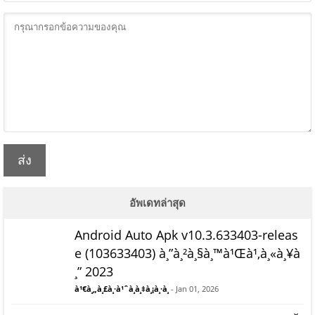
ส่ง
อัพเดทล่าสุด
Android Auto Apk v10.3.633403-releas
e (103633403) à¸”à¸²à¸§à¸™à¹Œà¹‚à¸«à¸¥à
¸” 2023
à¹€à¸„à¸£à¸·à¹ˆà¸­à¸‡à¸¡à¸·à¸­
- Jan 01, 2026