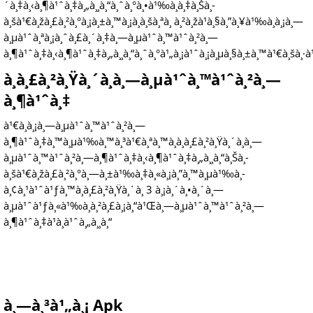
´à¸‡à¸‹à¸¶à¹ˆà¸‡à¸„à¸¸à¸“à¸ˆà¸°à¸•à¹‰à¸­à¸‡à¸Šà¸­
à¸šà¹€à¸žà¸£à¸²à¸°à¸¡à¸±à¸™à¸¡à¸­à¸šà¸ªà¸ à¸²à¸žà¹à¸§à¸”à¸¥à¹‰à¸­à¸¡à¸—
à¸µà¹ˆà¸ªà¸¡à¸ˆà¸£à¸´à¸‡à¸—à¸µà¹ˆà¸™à¹ˆà¸²à¸—
à¸¶à¹ˆà¸‡à¸‹à¸¶à¹ˆà¸‡à¸„à¸¸à¸“à¸ˆà¸°à¹„à¸¡à¹ˆà¸¡à¸µà¸§à¸±à¸™à¹€à¸šà¸·à¹
à¸à¸£à¸²à¸Ÿà¸´à¸à¸—à¸µà¹ˆà¸™à¹ˆà¸²à¸—
à¸¶à¹ˆà¸‡
à¹€à¸à¸¡à¸—à¸µà¹ˆà¸™à¹ˆà¸²à¸—
à¸¶à¹ˆà¸‡à¸™à¸µà¹‰à¸™à¸³à¹€à¸ªà¸™à¸­à¸à¸£à¸²à¸Ÿà¸´à¸à¸—
à¸µà¹ˆà¸™à¹ˆà¸²à¸—à¸¶à¹ˆà¸‡à¸‹à¸¶à¹ˆà¸‡à¸„à¸¸à¸“à¸Šà¸­
à¸šà¹€à¸žà¸£à¸²à¸°à¸—à¸±à¹‰à¸‡à¸«à¸¡à¸”à¸™à¸µà¹‰à¸­
à¸¢à¸¹à¹ˆà¹ƒà¸™à¸à¸£à¸²à¸Ÿà¸´à¸ 3 à¸¡à¸´à¸•à¸´à¸—
à¸µà¹ˆà¹ƒà¸«à¹‰à¸­à¸²à¸£à¸¡à¸“à¹Œà¸—à¸µà¹ˆà¸™à¹ˆà¸²à¸—
à¸¶à¹ˆà¸‡à¹à¸à¹ˆà¸„à¸¸à¸“
à¸—à¸³à¹„à¸¡ Apk