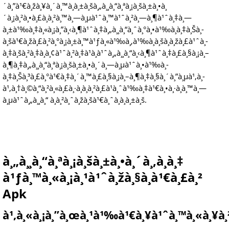
´à¸”à¹€à¸žà¸¥à¸´à¸™à¸à¸±à¸šà¸„à¸¸à¸“à¸ªà¸¡à¸šà¸±à¸•à¸
´à¸¡à¸²à¸•à¸£à¸à¸²à¸™à¸—à¸µà¹ˆà¸™à¹ˆà¸²à¸—à¸¶à¹ˆà¸‡à¸—
à¸±à¹‰à¸‡à¸«à¸¡à¸”à¸‹à¸¶à¹ˆà¸‡à¸„à¸¸à¸“à¸ˆà¸°à¸•à¹‰à¸­à¸‡à¸Šà¸­
à¸šà¹€à¸žà¸£à¸²à¸°à¸¡à¸±à¸™à¹ƒà¸«à¹‰à¸‚à¹‰à¸­à¸šà¸à¸žà¸£à¹ˆà¸­
à¸‡à¸šà¸²à¸‡à¸­à¸¢à¹ˆà¸²à¸‡à¹à¸à¹ˆà¸„à¸¸à¸“à¸‹à¸¶à¹ˆà¸‡à¸£à¸§à¸¡à¸–
à¸¶à¸‡à¸„à¸¸à¸“à¸ªà¸¡à¸šà¸±à¸•à¸´à¸—à¸µà¹ˆà¸•à¹‰à¸­
à¸‡à¸Šà¸³à¸£à¸°à¹€à¸‡à¸´à¸™à¸£à¸§à¸¡à¸–à¸¶à¸‡à¸§à¸´à¸”à¸µà¹‚à¸­
à¹‚à¸†à¸©à¸“à¸²à¸«à¸£à¸·à¸­à¸à¸²à¸£à¹à¸ˆà¹‰à¸‡à¹€à¸•à¸·à¸­à¸™à¸—
à¸µà¹ˆà¸„à¸¸à¸“ à¸­à¸²à¸ˆà¸žà¸šà¹€à¸ˆà¸­à¸à¸±à¸š.
à¸„à¸¸à¸“à¸ªà¸¡à¸šà¸±à¸•à¸´à¸‚à¸­à¸‡
à¹ƒà¸™à¸«à¸¡à¸¹à¹ˆà¸žà¸§à¸à¹€à¸£à¸²
Apk
à¹‚à¸«à¸¡à¸”à¸œà¸¹à¹‰à¹€à¸¥à¹ˆà¸™à¸«à¸¥à¸