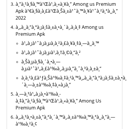
à¸”à¸²à¸§à¸™à¹Œà¹‚à¸«à¸¥à¸” Among us Premium
Apk à¹€à¸§à¸­à¸£à¹Œà¸Šà¸±à¹ˆà¸™à¸¥à¹ˆà¸²à¸ªà¸¸à¸”
2022
à¸„à¸¸à¸“à¸ªà¸¡à¸šà¸±à¸•à¸´à¸‚à¸­à¸‡ Among us
Premium Apk
à¹„à¸¡à¹ˆà¸¡à¸µà¸à¸²à¸£à¸¥à¸‡à¸—à¸¸à¸™
à¹„à¸¡à¹ˆà¸¡à¸µà¹‚à¸†à¸©à¸“à¸²
à¸Šà¸µà¸§à¸´à¸•à¸—
à¸µà¹ˆà¹„à¸£à¹‰à¸‚à¸µà¸”à¸ˆà¸³à¸à¸±à¸”
à¸à¸²à¸£à¹ƒà¸Šà¹‰à¸‡à¸²à¸™à¸„à¸¸à¸“à¸ªà¸¡à¸šà¸±à¸•à¸
´à¸—à¸±à¹‰à¸‡à¸«à¸¡à¸”
à¸—à¸³à¹„à¸¡à¸•à¹‰à¸­
à¸‡à¸”à¸²à¸§à¸™à¹Œà¹‚à¸«à¸¥à¸” Among Us
Premium Apk
à¸„à¸³à¸•à¸±à¸”à¸ªà¸´à¸™à¸‚à¸±à¹‰à¸™à¸ªà¸¸à¸”à¸—
à¹‰à¸²à¸¢