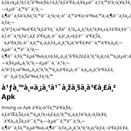
à¸šà¸«à¸¡à¸²à¸¢à¸”à¹‰à¸§à¸¢à¸à¸²à¸£à¹€à¸›à¸¥à¸µà¹ˆà¸¢à¸™à¹à¸›à¸¥à¸‡à¸
—à¸µà¹ˆà¸™à¹ˆà¸²à¸—
à¸¶à¹ˆà¸‡à¹à¸¥à¸°à¸™à¹ˆà¸²à¸•à¸·à¹ˆà¸™à¹€à¸•à¹‰à¸™à¸‹à¸¶à¹ˆà¸‡à¸„à
à¸‡à¸—
à¸³à¹ƒà¸«à¹‰à¹€à¸ªà¸£à¹‡à¸ˆà¸§à¹ˆà¸²à¸„à¸¸à¸“à¸à¸³à¸¥à¸±à¸‡à¹€à¸¥à¹ˆà¸
à¸¢à¹ˆà¸²à¸‡à¹„à¸£ à¹€à¸¡à¸·à¹ˆà¸­à¹„à¸«à¸£à¹ˆ à¹€à¸Šà¸
´à¸à¹€à¸žà¸·à¹ˆà¸­à¸™à¸‚à¸­à¸‡à¸„à¸¸à¸“à¸¡à¸²à¹€à¸¥à¹ˆà¸™à¹€à¸à¸¡à¸—
à¸µà¹ˆà¸™à¹ˆà¸²à¸—
à¸¶à¹ˆà¸‡à¸™à¸µà¹‰à¸à¸±à¸šà¸„à¸¸à¸“à¹€à¸žà¸£à¸²à¸°à¸¡à¸±à¸™à¸¡à¸µà¹‚à¸
—à¸§à¸µà¸„à¸¹à¸“à¸—à¸µà¹ˆà¸ˆà¸°à¸—
à¸³à¹ƒà¸«à¹‰à¸„à¸¸à¸“à¸ªà¸™à¸¸à¸à¹€à¸¡à¸·à¹ˆà¸­à¸„à¸¸à¸“à¹€à¸£à¸
´à¹ˆà¸¡à¹ƒà¸Šà¹‰à¸‡à¸²à¸™
à¹ƒà¸™à¸«à¸¡à¸¹à¹ˆà¸žà¸§à¸à¹€à¸£à¸²
Apk
Among us Apk à¹€à¸›à¹‡à¸™à¹€à¸§à¸­
à¸£à¹Œà¸Šà¸±à¸™à¸¡à¸²à¸•à¸£à¸à¸²à¸™à¸‚à¸­à¸‡à¹à¸­à¸›à¸žà¸¥à¸
´à¹€à¸„à¸Šà¸±à¹ˆà¸™à¸—à¸µà¹ˆà¸™à¹ˆà¸²à¸—
à¸¶à¹ˆà¸‡à¸™à¸µà¹‰à¸‹à¸¶à¹ˆà¸‡à¸„à¸¸à¸“à¸ªà¸²à¸¡à¸²à¸£à¸–à¹€à¸žà¸¥à¸