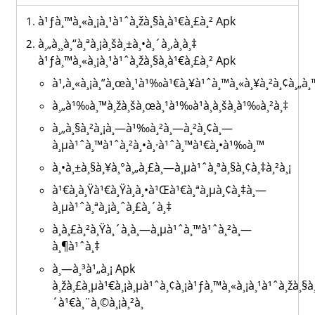
à¹ƒà¸™à¸«à¸¡à¸¹à¹ˆà¸žà¸§à¸à¹€à¸£à¸² Apk
à¸„à¸¸à¸“à¸ªà¸¡à¸šà¸±à¸•à¸´à¸‚à¸­à¸‡
à¹ƒà¸™à¸«à¸¡à¸¹à¹ˆà¸žà¸§à¸à¹€à¸£à¸² Apk
à¹‚à¸«à¸¡à¸”à¸œà¸¹à¹‰à¹€à¸¥à¹ˆà¸™à¸«à¸¥à¸²à¸¢à¸„à¸
à¸„à¹‰à¸™à¸žà¸šà¸œà¸¹à¹‰à¹à¸­à¸šà¸­à¹‰à¸²à¸‡
à¸„à¸§à¸²à¸¡à¸—à¹‰à¸²à¸—à¸²à¸¢à¸—
à¸µà¹ˆà¸™à¹ˆà¸²à¸•à¸·à¹ˆà¸™à¹€à¸•à¹‰à¸™
à¸•à¸±à¸§à¸¥à¸°à¸„à¸£à¸—à¸µà¹ˆà¸ªà¸§à¸¢à¸‡à¸²à¸¡
à¹€à¸­à¸Ÿà¹€à¸Ÿà¸à¸•à¹Œà¹€à¸ªà¸µà¸¢à¸‡à¸—
à¸µà¹ˆà¸ªà¸¡à¸ˆà¸£à¸´à¸‡
à¸à¸£à¸²à¸Ÿà¸´à¸à¸—à¸µà¹ˆà¸™à¹ˆà¸²à¸—
à¸¶à¹ˆà¸‡
à¸—à¸³à¹„à¸¡ Apk
à¸žà¸£à¸µà¹€à¸¡à¸µà¹ˆà¸¢à¸¡à¹ƒà¸™à¸«à¸¡à¸¹à¹ˆà¸žà¸§à¸
´à¹€à¸¨à¸©à¸¡à¸²à¸