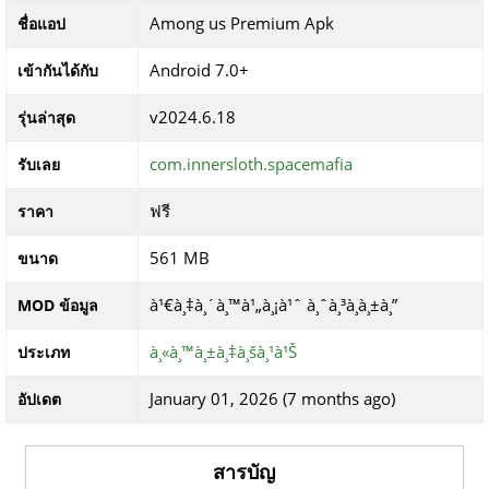
Among us Premium Apk
ชื่อแอป
Android 7.0+
เข้ากันได้กับ
v2024.6.18
รุ่นล่าสุด
com.innersloth.spacemafia
รับเลย
ฟรี
ราคา
561 MB
ขนาด
à¹€à¸‡à¸´à¸™à¹„à¸¡à¹ˆ à¸ˆà¸³à¸à¸±à¸”
MOD ข้อมูล
à¸«à¸™à¸±à¸‡à¸šà¸¹à¹Š
ประเภท
January 01, 2026 (7 months ago)
อัปเดต
สารบัญ