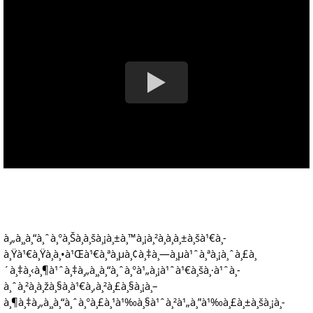
à¸„à¸¸à¸“à¸ˆà¸°à¸Šà¸­à¸šà¸¡à¸±à¸™à¸¡à¸²à¸à¸à¸±à¸šà¹€à¸­
à¸Ÿà¹€à¸Ÿà¸à¸•à¹Œà¹€à¸ªà¸µà¸¢à¸‡à¸—à¸µà¹ˆà¸ªà¸¡à¸ˆà¸£à¸
´à¸‡à¸‹à¸¶à¹ˆà¸‡à¸„à¸¸à¸“à¸ˆà¸°à¹„à¸¡à¹ˆà¹€à¸šà¸·à¹ˆà¸­
à¸ˆà¸²à¸à¸žà¸§à¸à¹€à¸‚à¸²à¸£à¸§à¸¡à¸–
à¸¶à¸‡à¸„à¸¸à¸“à¸ˆà¸°à¸£à¸¹à¹‰à¸§à¹ˆà¸²à¹„à¸”à¹‰à¸£à¸±à¸šà¸¡à¸­