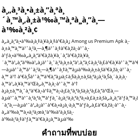
à¸„à¸³à¸•à¸±à¸”à¸ªà¸
´à¸™à¸‚à¸±à¹‰à¸™à¸ªà¸¸à¸”à¸—
à¹‰à¸²à¸¢
à¸„à¸¸à¸“à¸•à¹‰à¸­à¸‡à¸¥à¸­à¸‡à¹€à¸à¸¡ Among us Premium Apk à¸­
à¸±à¸™à¸™à¹ˆà¸²à¸—à¸¶à¹ˆà¸‡à¹€à¸žà¸·à¹ˆà¸­
à¹ƒà¸«à¹‰à¸„à¸¸à¸“à¹€à¸žà¸¥à¸´à¸”à¹€à¸žà¸¥à¸
´à¸™à¹„à¸”à¹‰à¹„à¸¡à¹ˆà¸ˆà¸³à¸à¸±à¸”à¹‚à¸”à¸¢à¸à¸²à¸£à¹€à¸¥à¹ˆà¸™à¹€à
—à¸µà¹ˆà¸™à¹ˆà¸²à¸—à¸¶à¹ˆà¸‡à¸™à¸µà¹‰à¸à¸±à¸šà¹€à¸žà¸·à¹ˆà¸­
à¸™ à¹† à¹€à¸Šà¹ˆà¸™à¹€à¸”à¸µà¸¢à¸§à¸à¸±à¸šà¸ªà¸¡à¸²à¸Šà¸´à¸à¸­à¸­
à¸™à¹„à¸¥à¸™à¹Œà¸„à¸™à¸­à¸·à¹ˆà¸™ à¹†
à¸¡à¸±à¸™à¸ˆà¸°à¹€à¸›à¹‡à¸™à¸›à¸£à¸°à¸ªà¸šà¸à¸²à¸£à¸“à¹Œà¸—
à¸µà¹ˆà¸™à¹ˆà¸²à¸ªà¸™à¹ƒà¸ˆà¸¡à¸²à¸à¸ªà¸³à¸«à¸£à¸±à¸šà¸„à¸¸à¸“à¹ƒà¸™à¸
´à¸”à¸—à¸µà¹ˆà¹„à¸¡à¹ˆà¹€à¸«à¸¡à¸·à¸­à¸™à¹ƒà¸„à¸£à¹€à¸žà¸·à¹ˆà¸­
à¸„à¹‰à¸™à¸«à¸²à¸œà¸¹à¹‰à¹à¸­à¸šà¸­
à¹‰à¸²à¸‡à¹ƒà¸™à¹€à¸à¸¡à¸™à¸µà¹‰
คำถามที่พบบ่อย