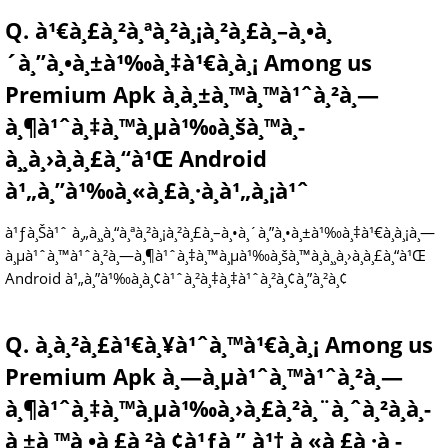
Q. à¹€à¸£à¸²à¸ªà¸²à¸¡à¸²à¸£à¸–à¸•à¸
´à¸”à¸•à¸±à¹‰à¸‡à¹€à¸à¸¡ Among us
Premium Apk à¸­à¸±à¸™à¸™à¹ˆà¸²à¸—
à¸¶à¹ˆà¸‡à¸™à¸µà¹‰à¸šà¸™à¸­
à¸¸à¸›à¸à¸£à¸“à¹Œ Android
à¹„à¸”à¹‰à¸«à¸£à¸·à¸­à¹„à¸¡à¹ˆ
à¹ƒà¸Šà¹ˆ à¸„à¸¸à¸“à¸ªà¸²à¸¡à¸²à¸£à¸–à¸•à¸´à¸”à¸•à¸±à¹‰à¸‡à¹€à¸à¸¡à¸—
à¸µà¹ˆà¸™à¹ˆà¸²à¸—à¸¶à¹ˆà¸‡à¸™à¸µà¹‰à¸šà¸™à¸­à¸¸à¸›à¸à¸£à¸“à¹Œ
Android à¹„à¸”à¹‰à¸­à¸¢à¹ˆà¸²à¸‡à¸‡à¹ˆà¸²à¸¢à¸”à¸²à¸¢
Q. à¸à¸²à¸£à¹€à¸¥à¹ˆà¸™à¹€à¸à¸¡ Among us
Premium Apk à¸—à¸µà¹ˆà¸™à¹ˆà¸²à¸—
à¸¶à¹ˆà¸‡à¸™à¸µà¹‰à¸›à¸£à¸²à¸¨à¸ˆà¸²à¸à¸­
à¸±à¸™à¸•à¸£à¸²à¸¢à¹ƒà¸” à¹† à¸«à¸£à¸·à¸­