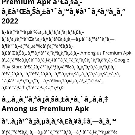
Premium Apk à¹€à¸§à¸­
à¸£à¹Œà¸Šà¸±à¹ˆà¸™à¸¥à¹ˆà¸²à¸ªà¸¸à¸”
2022
à¸•à¸­à¸™à¸™à¸µà¹‰à¸„à¸¸à¸“à¸ªà¸²à¸¡à¸²à¸£à¸–
à¸”à¸²à¸§à¸™à¹Œà¹‚à¸«à¸¥à¸”à¹€à¸à¸¡à¸—à¸µà¹ˆà¸™à¹ˆà¸²à¸—
à¸¶à¹ˆà¸‡à¸™à¸µà¹‰à¹ƒà¸™à¹€à¸§à¸­
à¸£à¹Œà¸Šà¸±à¸™à¸¥à¹ˆà¸²à¸ªà¸¸à¸”à¸‚à¸­à¸‡ Among us Premium Apk
à¹„à¸”à¹‰à¸­à¸¢à¹ˆà¸²à¸‡à¸‡à¹ˆà¸²à¸¢à¸”à¸²à¸¢à¸ˆà¸²à¸à¹à¸­à¸› Google
Play Store à¹€à¸žà¸·à¹ˆà¸­à¹ƒà¸«à¹‰à¸„à¸¸à¸“à¸ªà¸²à¸¡à¸²à¸£à¸–
à¹€à¸žà¸¥à¸´à¸”à¹€à¸žà¸¥à¸´à¸™à¸à¸±à¸šà¸„à¸¸à¸“à¸ªà¸¡à¸šà¸±à¸•à¸
´à¸¥à¹ˆà¸²à¸ªà¸¸à¸”à¸—à¸±à¹‰à¸‡à¸«à¸¡à¸”à¹„à¸”à¹‰à¸­
à¸¢à¹ˆà¸²à¸‡à¸‡à¹ˆà¸²à¸¢à¸”à¸²à¸¢
à¸„à¸¸à¸“à¸ªà¸¡à¸šà¸±à¸•à¸´à¸‚à¸­à¸‡
Among us Premium Apk
à¹„à¸¡à¹ˆà¸¡à¸µà¸à¸²à¸£à¸¥à¸‡à¸—à¸¸à¸™
à¹ƒà¸™à¹€à¸à¸¡à¸—à¸µà¹ˆà¸™à¹ˆà¸²à¸—à¸¶à¹ˆà¸‡à¸™à¸µà¹‰