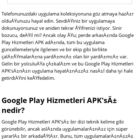
Telefonunuzdaki uygulama koleksiyonuna göz atmaya hazÄ±r
olduÄŸunuzu hayal edin. SevdiÄŸiniz bir uygulamaya
dokunuyorsunuz ve aniden tekrar ÅŸifrenizi istiyor. Sinir
bozucu, deÄŸil mi? Ancak olay ÅŸu; perde arkasÄ±nda Google
Play Hizmetleri APK adÄ±nda, tüm bu uygulama
güncellemeleriyle ilgilenen ve bir ekip gibi birlikte
çalÄ±ÅŸmalarÄ±na yardÄ±mcÄ± olan bir yardÄ±mcÄ± var.
Gelin bir yolculuÄŸa çÄ±kalÄ±m ve bu Google Play Hizmetleri
APK'sÄ±nÄ±n uygulama hayatÄ±nÄ±zÄ± nasÄ±l daha iyi hale
getirdiÄŸini keÅŸfedelim.
Google Play Hizmetleri APK'sÄ±
nedir?
Google Play Hizmetleri APK'sÄ± bir dizi teknik kelime gibi
görünebilir, ancak aslÄ±nda uygulamalarÄ±nÄ±z için süper
yararlÄ± bir arkadaÅŸtÄ±r. Bunu, tüm uygulamalarÄ±nÄ±zÄ±