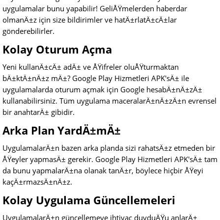
uygulamalar bunu yapabilir! GeliÅŸmelerden haberdar
olmanÄ±z için size bildirimler ve hatÄ±rlatÄ±cÄ±lar
gönderebilirler.
Kolay Oturum Açma
Yeni kullanÄ±cÄ± adÄ± ve ÅŸifreler oluÅŸturmaktan
bÄ±ktÄ±nÄ±z mÄ±? Google Play Hizmetleri APK'sÄ± ile
uygulamalarda oturum açmak için Google hesabÄ±nÄ±zÄ±
kullanabilirsiniz. Tüm uygulama maceralarÄ±nÄ±zÄ±n evrensel
bir anahtarÄ± gibidir.
Arka Plan YardÄ±mÄ±
UygulamalarÄ±n bazen arka planda sizi rahatsÄ±z etmeden bir
ÅŸeyler yapmasÄ± gerekir. Google Play Hizmetleri APK'sÄ± tam
da bunu yapmalarÄ±na olanak tanÄ±r, böylece hiçbir ÅŸeyi
kaçÄ±rmazsÄ±nÄ±z.
Kolay Uygulama Güncellemeleri
UygulamalarÄ±n güncellemeye ihtiyaç duyduÄŸu anlarÄ±