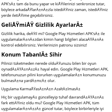
APK'sÄ± tam da bunu yapar ve kiÅŸilerinizi senkronize tutar,
böylece arkadaÅŸlarÄ±nÄ±zla istediÄŸiniz zaman, istediÄŸiniz
yerde iletiÅŸime geçebilirsiniz.
GeliÅŸmiÅŸ Gizlilik AyarlarÄ±
Gizlilik harika, deÄŸil mi? Google Play Hizmetleri APK'sÄ± ile
uygulamalarÄ±nÄ±zdan kimin hangi bilgileri alacaÄŸÄ±nÄ±
kontrol edebilirsiniz. Verilerinizin patronu sizsiniz!
Konum TabanlÄ± Sihir
Pilinizi tüketmeden nerede olduÄŸunuzu bilen bir oyun
oynadÄ±ÄŸÄ±nÄ±zÄ± hayal edin. Google Play Hizmetleri APK,
telefonunuzun pilini korurken uygulamalarÄ±n konumunuzu
bulmasÄ±na yardÄ±mcÄ± olur.
Uygulama KarmaÅŸasÄ±nÄ±n AzaltÄ±lmasÄ±
Hiç bir uygulamayÄ± güncelleyip tuhaf davrandÄ±ÄŸÄ±nÄ±
fark ettiÄŸiniz oldu mu? Google Play Hizmetleri APK, tüm
uygulamalarÄ±nÄ±zÄ± güncel tutar, böylece birbirleriyle iyi