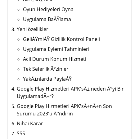
Oyun Hediyeleri Oyna
Uygulama BaÄŸlama
Yeni özellikler
GeliÅŸmiÅŸ Gizlilik Kontrol Paneli
Uygulama Eylemi Tahminleri
Acil Durum Konum Hizmeti
Tek Seferlik Ä°zinler
YakÄ±nlarda PaylaÅŸ
Google Play Hizmetleri APK'sÄ± neden Ä°yi Bir
UygulamadÄ±r?
Google Play Hizmetleri APK'sÄ±nÄ±n Son
Sürümü 2023'ü Ä°ndirin
Nihai Karar
SSS