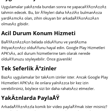
Uygulamalar yakÄ±nda bundan sonra ne yapacaÄŸÄ±nÄ±zÄ±
tahmin edecek. Bu, bir ÅŸeyleri daha hÄ±zlÄ± bulmanÄ±za
yardÄ±mcÄ± olan, zihin okuyan bir arkadaÅŸÄ±nÄ±zÄ±n
olmasÄ± gibidir.
Acil Durum Konum Hizmeti
BaÅŸÄ±nÄ±zÄ±n belada olduÄŸunu ve yardÄ±ma
ihtiyacÄ±nÄ±z olduÄŸunu hayal edin. Google Play Hizmetleri
APK'sÄ±, acil durum hizmetlerine tam olarak nerede
olduÄŸunuzu söyleyebilir. Önce güvenlik!
Tek Seferlik Ä°zinler
BazÄ± uygulamalar bir takÄ±m izinler ister. Ancak Google Play
Hizmetleri APK'sÄ± ile onlara yalnÄ±zca bir kez izin
verebilirsiniz, böylece sizi bir daha rahatsÄ±z etmezler.
YakÄ±nlarda PaylaÅŸ
ArkadaÅŸÄ±nÄ±zla komik bir video paylaÅŸmak ister misiniz?