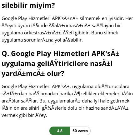
silebilir miyim?
Google Play Hizmetleri APK'sÄ±nÄ± silmemek en iyisidir. Her
ÅŸeyin uyum iÃ§inde Ã§alÄ±nmasÄ±nÄ± saÄŸlayan bir
uygulama orkestrasÄ±nÄ±n ÅŸefi gibidir. Bunu silmek
uygulama sorunlarÄ±na yol aÃ§abilir.
Q. Google Play Hizmetleri APK'sÄ±
uygulama geliÅŸtiricilere nasÄ±l
yardÄ±mcÄ± olur?
Google Play Hizmetleri APK'sÄ±, uygulama oluÅŸturuculara
sÄ±fÄ±rdan baÅŸlamadan harika Ã¶zellikler eklemeleri iÃ§in
araÃ§lar saÄŸlar. Bu, uygulamalarÄ± daha iyi hale getirmek
iÃ§in onlara sihirli gÃ¼Ã§lerle dolu bir hazine sandÄ±ÄŸÄ±
vermek gibi bir ÅŸey.
4.8
50 votes