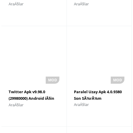
AraÃ§lar
AraÃ§lar
(103633403) Ä°ndir 2023
Twitter Apk v9.98.0
Paralel Uzay Apk 4.0.9380
(29980000) Android iÃ§in
Son SÃ¼rÃ¼m
AraÃ§lar
AraÃ§lar
Ä°ndir