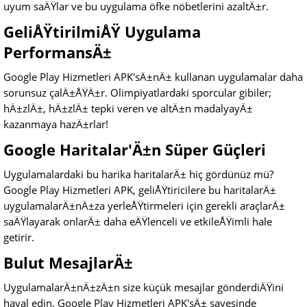
uyum saÄŸlar ve bu uygulama öfke nöbetlerini azaltÄ±r.
GeliÅŸtirilmiÅŸ Uygulama
PerformansÄ±
Google Play Hizmetleri APK'sÄ±nÄ± kullanan uygulamalar daha
sorunsuz çalÄ±ÅŸÄ±r. Olimpiyatlardaki sporcular gibiler;
hÄ±zlÄ±, hÄ±zlÄ± tepki veren ve altÄ±n madalyayÄ±
kazanmaya hazÄ±rlar!
Google Haritalar'Ä±n Süper Güçleri
Uygulamalardaki bu harika haritalarÄ± hiç gördünüz mü?
Google Play Hizmetleri APK, geliÅŸtiricilere bu haritalarÄ±
uygulamalarÄ±nÄ±za yerleÅŸtirmeleri için gerekli araçlarÄ±
saÄŸlayarak onlarÄ± daha eÄŸlenceli ve etkileÅŸimli hale
getirir.
Bulut MesajlarÄ±
UygulamalarÄ±nÄ±zÄ±n size küçük mesajlar gönderdiÄŸini
hayal edin. Google Play Hizmetleri APK'sÄ± sayesinde