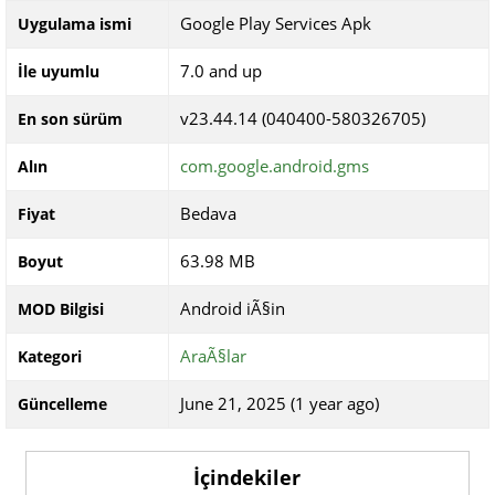
Google Play Services Apk
Uygulama ismi
7.0 and up
İle uyumlu
v23.44.14 (040400-580326705)
En son sürüm
com.google.android.gms
Alın
Bedava
Fiyat
63.98 MB
Boyut
Android iÃ§in
MOD Bilgisi
AraÃ§lar
Kategori
June 21, 2025 (1 year ago)
Güncelleme
İçindekiler