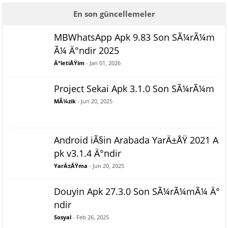
En son güncellemeler
MBWhatsApp Apk 9.83 Son SÃ¼rÃ¼m
Ã¼ Ä°ndir 2025
Ä°letiÅŸim
- Jan 01, 2026
Project Sekai Apk 3.1.0 Son SÃ¼rÃ¼m
MÃ¼zik
- Jun 20, 2025
Android iÃ§in Arabada YarÄ±ÅŸ 2021 A
pk v3.1.4 Ä°ndir
YarÄ±ÅŸma
- Jun 20, 2025
Douyin Apk 27.3.0 Son SÃ¼rÃ¼mÃ¼ Ä°
ndir
Sosyal
- Feb 26, 2025