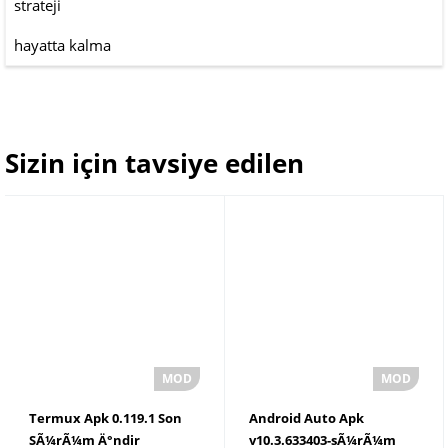
strateji
hayatta kalma
Sizin için tavsiye edilen
Termux Apk 0.119.1 Son
Android Auto Apk
SÃ¼rÃ¼m Ä°ndir
v10.3.633403-sÃ¼rÃ¼m