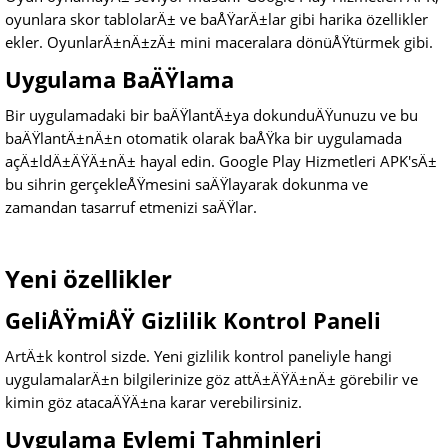
oyunlara skor tablolarÄ± ve baÅŸarÄ±lar gibi harika özellikler
ekler. OyunlarÄ±nÄ±zÄ± mini maceralara dönüÅŸtürmek gibi.
Uygulama BaÄŸlama
Bir uygulamadaki bir baÄŸlantÄ±ya dokunduÄŸunuzu ve bu
baÄŸlantÄ±nÄ±n otomatik olarak baÅŸka bir uygulamada
açÄ±ldÄ±ÄŸÄ±nÄ± hayal edin. Google Play Hizmetleri APK'sÄ±
bu sihrin gerçekleÅŸmesini saÄŸlayarak dokunma ve
zamandan tasarruf etmenizi saÄŸlar.
Yeni özellikler
GeliÅŸmiÅŸ Gizlilik Kontrol Paneli
ArtÄ±k kontrol sizde. Yeni gizlilik kontrol paneliyle hangi
uygulamalarÄ±n bilgilerinize göz attÄ±ÄŸÄ±nÄ± görebilir ve
kimin göz atacaÄŸÄ±na karar verebilirsiniz.
Uygulama Eylemi Tahminleri