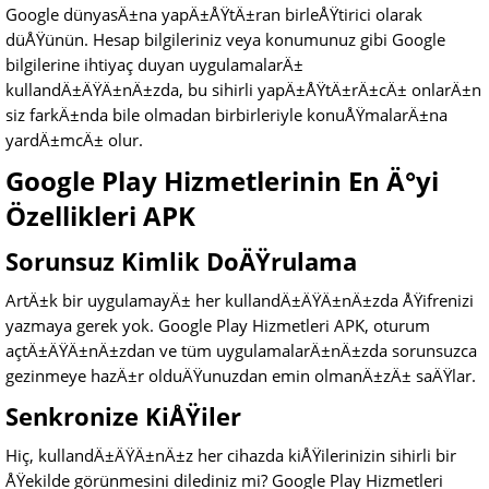
Google dünyasÄ±na yapÄ±ÅŸtÄ±ran birleÅŸtirici olarak
düÅŸünün. Hesap bilgileriniz veya konumunuz gibi Google
bilgilerine ihtiyaç duyan uygulamalarÄ±
kullandÄ±ÄŸÄ±nÄ±zda, bu sihirli yapÄ±ÅŸtÄ±rÄ±cÄ± onlarÄ±n
siz farkÄ±nda bile olmadan birbirleriyle konuÅŸmalarÄ±na
yardÄ±mcÄ± olur.
Google Play Hizmetlerinin En Ä°yi
Özellikleri APK
Sorunsuz Kimlik DoÄŸrulama
ArtÄ±k bir uygulamayÄ± her kullandÄ±ÄŸÄ±nÄ±zda ÅŸifrenizi
yazmaya gerek yok. Google Play Hizmetleri APK, oturum
açtÄ±ÄŸÄ±nÄ±zdan ve tüm uygulamalarÄ±nÄ±zda sorunsuzca
gezinmeye hazÄ±r olduÄŸunuzdan emin olmanÄ±zÄ± saÄŸlar.
Senkronize KiÅŸiler
Hiç, kullandÄ±ÄŸÄ±nÄ±z her cihazda kiÅŸilerinizin sihirli bir
ÅŸekilde görünmesini dilediniz mi? Google Play Hizmetleri