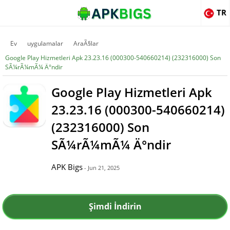
TR
Ev
uygulamalar
AraÃ§lar
Google Play Hizmetleri Apk 23.23.16 (000300-540660214) (232316000) Son
SÃ¼rÃ¼mÃ¼ Ä°ndir
Google Play Hizmetleri Apk
23.23.16 (000300-540660214)
(232316000) Son
SÃ¼rÃ¼mÃ¼ Ä°ndir
APK Bigs
- Jun 21, 2025
Şimdi İndirin