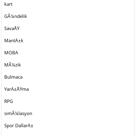
kart
GÃ¼ndelik
SavaÅŸ
MantÄ±k
MOBA
MÃ¼zik
Bulmaca
YarÄ±ÅŸma
RPG
simÃ¼lasyon
Spor DallarÄ±