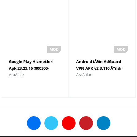
Google Play Hizmetleri
Android iÃ§in AdGuard
Apk 23.23.16 (000300-
VPN APK v2.3.110 Ä°ndir
AraÃ§lar
AraÃ§lar
540660214) (232316000) Son
SÃ¼rÃ¼mÃ¼ Ä°ndir