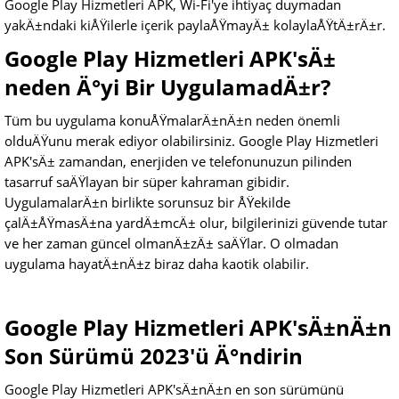
Google Play Hizmetleri APK, Wi-Fi'ye ihtiyaç duymadan
yakÄ±ndaki kiÅŸilerle içerik paylaÅŸmayÄ± kolaylaÅŸtÄ±rÄ±r.
Google Play Hizmetleri APK'sÄ±
neden Ä°yi Bir UygulamadÄ±r?
Tüm bu uygulama konuÅŸmalarÄ±nÄ±n neden önemli
olduÄŸunu merak ediyor olabilirsiniz. Google Play Hizmetleri
APK'sÄ± zamandan, enerjiden ve telefonunuzun pilinden
tasarruf saÄŸlayan bir süper kahraman gibidir.
UygulamalarÄ±n birlikte sorunsuz bir ÅŸekilde
çalÄ±ÅŸmasÄ±na yardÄ±mcÄ± olur, bilgilerinizi güvende tutar
ve her zaman güncel olmanÄ±zÄ± saÄŸlar. O olmadan
uygulama hayatÄ±nÄ±z biraz daha kaotik olabilir.
Google Play Hizmetleri APK'sÄ±nÄ±n
Son Sürümü 2023'ü Ä°ndirin
Google Play Hizmetleri APK'sÄ±nÄ±n en son sürümünü