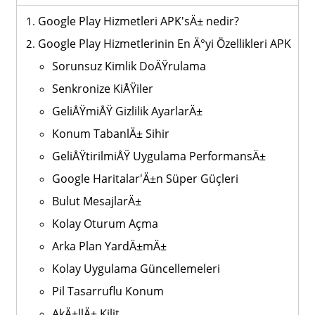
Google Play Hizmetleri APK'sÄ± nedir?
Google Play Hizmetlerinin En Ä°yi Özellikleri APK
Sorunsuz Kimlik DoÄŸrulama
Senkronize KiÅŸiler
GeliÅŸmiÅŸ Gizlilik AyarlarÄ±
Konum TabanlÄ± Sihir
GeliÅŸtirilmiÅŸ Uygulama PerformansÄ±
Google Haritalar'Ä±n Süper Güçleri
Bulut MesajlarÄ±
Kolay Oturum Açma
Arka Plan YardÄ±mÄ±
Kolay Uygulama Güncellemeleri
Pil Tasarruflu Konum
AkÄ±llÄ± Kilit