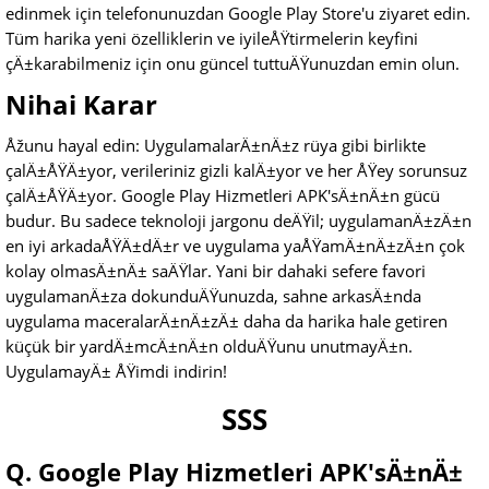
edinmek için telefonunuzdan Google Play Store'u ziyaret edin.
Tüm harika yeni özelliklerin ve iyileÅŸtirmelerin keyfini
çÄ±karabilmeniz için onu güncel tuttuÄŸunuzdan emin olun.
Nihai Karar
Åžunu hayal edin: UygulamalarÄ±nÄ±z rüya gibi birlikte
çalÄ±ÅŸÄ±yor, verileriniz gizli kalÄ±yor ve her ÅŸey sorunsuz
çalÄ±ÅŸÄ±yor. Google Play Hizmetleri APK'sÄ±nÄ±n gücü
budur. Bu sadece teknoloji jargonu deÄŸil; uygulamanÄ±zÄ±n
en iyi arkadaÅŸÄ±dÄ±r ve uygulama yaÅŸamÄ±nÄ±zÄ±n çok
kolay olmasÄ±nÄ± saÄŸlar. Yani bir dahaki sefere favori
uygulamanÄ±za dokunduÄŸunuzda, sahne arkasÄ±nda
uygulama maceralarÄ±nÄ±zÄ± daha da harika hale getiren
küçük bir yardÄ±mcÄ±nÄ±n olduÄŸunu unutmayÄ±n.
UygulamayÄ± ÅŸimdi indirin!
SSS
Q. Google Play Hizmetleri APK'sÄ±nÄ±