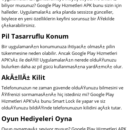
biliyor musunuz? Google Play Hizmetleri APK bunu sizin için
halleder. UygulamalarÄ± arka planda sessizce günceller,
böylece en yeni özelliklerin keyfini sorunsuz bir ÅŸekilde
çÄ±karabilirsiniz.
Pil Tasarruflu Konum
Bir uygulamanÄ±n konumunuza ihtiyacÄ± olmasÄ± pilin
tükenmesine neden olabilir. Ancak Google Play Hizmetleri
APK'sÄ± ile deÄŸil! UygulamalarÄ±n nerede olduÄŸunuzu
bulurken daha az pil gücü kullanmasÄ±na yardÄ±mcÄ± olur.
AkÄ±llÄ± Kilit
Telefonunuzun ne zaman güvende olduÄŸunuzu bilmesini ve
ÅŸifrenizi sormamasÄ±nÄ± hiç istediniz mi? Google Play
Hizmetleri APK'sÄ± bunu Smart Lock ile yapar ve siz
olduÄŸunuzu bildiÄŸinde telefonunuzun kilidini açÄ±k tutar.
Oyun Hediyeleri Oyna
Oyun oynamayÄ± seviyor musun? Google Play Hizmetleri APK,