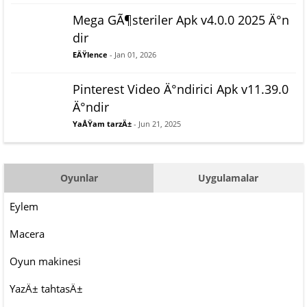
Mega GÃ¶steriler Apk v4.0.0 2025 Ä°n
dir
EÄŸlence
- Jan 01, 2026
Pinterest Video Ä°ndirici Apk v11.39.0
Ä°ndir
YaÅŸam tarzÄ±
- Jun 21, 2025
Oyunlar
Uygulamalar
Eylem
Macera
Oyun makinesi
YazÄ± tahtasÄ±