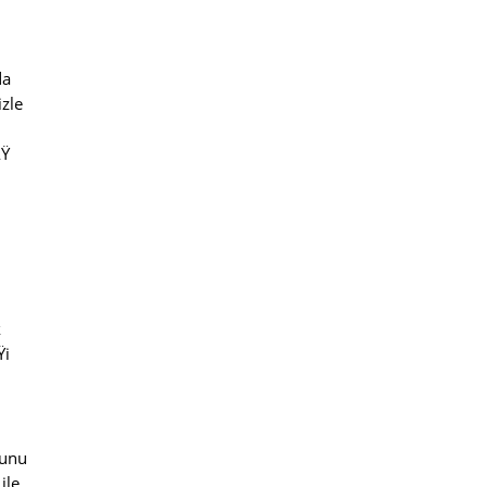
da
zle
ÅŸ
k
Ÿi
bunu
ile