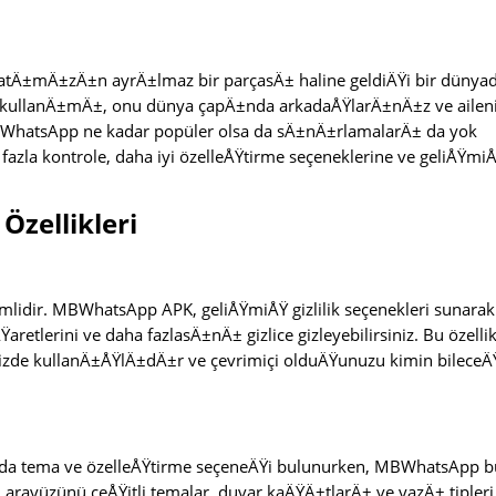
Ä±mÄ±zÄ±n ayrÄ±lmaz bir parçasÄ± haline geldiÄŸi bir dünya
 kullanÄ±mÄ±, onu dünya çapÄ±nda arkadaÅŸlarÄ±nÄ±z ve aileni
cak WhatsApp ne kadar popüler olsa da sÄ±nÄ±rlamalarÄ± da yok
fazla kontrole, daha iyi özelleÅŸtirme seçeneklerine ve geliÅŸmi
zellikleri
emlidir. MBWhatsApp APK, geliÅŸmiÅŸ gizlilik seçenekleri sunarak
etlerini ve daha fazlasÄ±nÄ± gizlice gizleyebilirsiniz. Bu özelli
nizde kullanÄ±ÅŸlÄ±dÄ±r ve çevrimiçi olduÄŸunuzu kimin bileceÄ
a tema ve özelleÅŸtirme seçeneÄŸi bulunurken, MBWhatsApp 
ayüzünü çeÅŸitli temalar, duvar kaÄŸÄ±tlarÄ± ve yazÄ± tipleri 