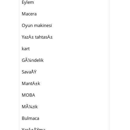
Eylem
Macera
Oyun makinesi
YazÄ± tahtasÄ±
kart
GÃ¼ndelik
SavaÅŸ
MantÄ±k
MOBA
MÃ¼zik
Bulmaca
YarÄ±ÅŸma