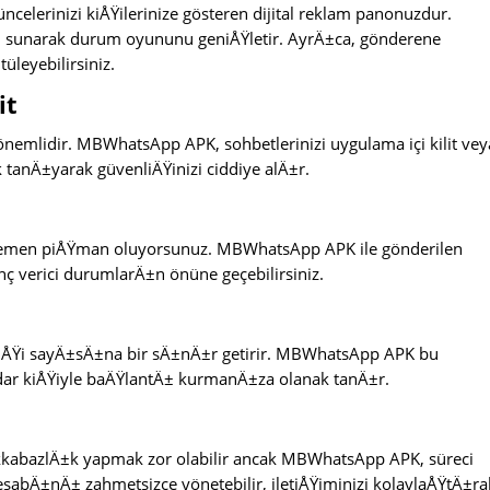
elerinizi kiÅŸilerinize gösteren dijital reklam panonuzdur.
 sunarak durum oyununu geniÅŸletir. AyrÄ±ca, gönderene
leyebilirsiniz.
it
önemlidir. MBWhatsApp APK, sohbetlerinizi uygulama içi kilit vey
 tanÄ±yarak güvenliÄŸinizi ciddiye alÄ±r.
hemen piÅŸman oluyorsunuz. MBWhatsApp APK ile gönderilen
nç verici durumlarÄ±n önüne geçebilirsiniz.
iÅŸi sayÄ±sÄ±na bir sÄ±nÄ±r getirir. MBWhatsApp APK bu
dar kiÅŸiyle baÄŸlantÄ± kurmanÄ±za olanak tanÄ±r.
kkabazlÄ±k yapmak zor olabilir ancak MBWhatsApp APK, süreci
sabÄ±nÄ± zahmetsizce yönetebilir, iletiÅŸiminizi kolaylaÅŸtÄ±rab