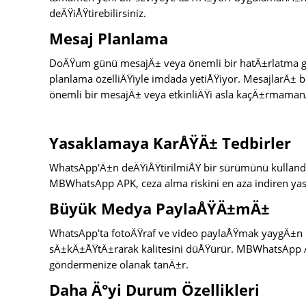
deÄŸiÅŸtirebilirsiniz.
Mesaj Planlama
DoÄŸum günü mesajÄ± veya önemli bir hatÄ±rlatma 
planlama özelliÄŸiyle imdada yetiÅŸiyor. MesajlarÄ± be
önemli bir mesajÄ± veya etkinliÄŸi asla kaçÄ±rmamanÄ
Yasaklamaya KarÅŸÄ± Tedbirler
WhatsApp'Ä±n deÄŸiÅŸtirilmiÅŸ bir sürümünü kullan
MBWhatsApp APK, ceza alma riskini en aza indiren ya
Büyük Medya PaylaÅŸÄ±mÄ±
WhatsApp'ta fotoÄŸraf ve video paylaÅŸmak yaygÄ±n
sÄ±kÄ±ÅŸtÄ±rarak kalitesini düÅŸürür. MBWhatsAp
göndermenize olanak tanÄ±r.
Daha Ä°yi Durum Özellikleri