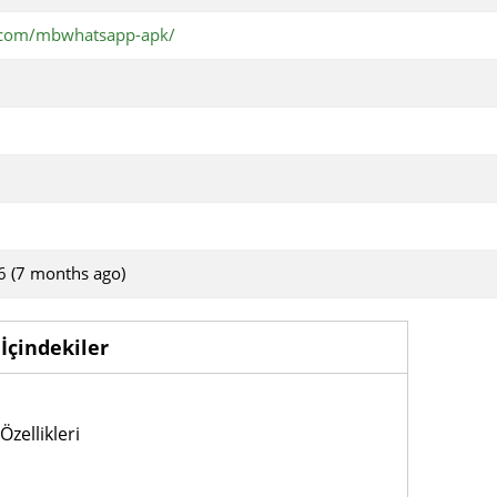
s.com/mbwhatsapp-apk/
6 (7 months ago)
İçindekiler
zellikleri