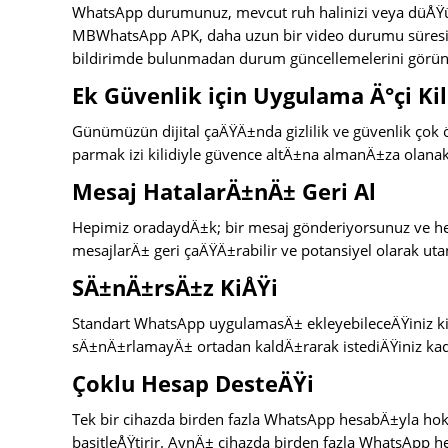
WhatsApp durumunuz, mevcut ruh halinizi veya düÅŸünc
MBWhatsApp APK, daha uzun bir video durumu süresi
bildirimde bulunmadan durum güncellemelerini görüntü
Ek Güvenlik için Uygulama Ä°çi Kil
Günümüzün dijital çaÄŸÄ±nda gizlilik ve güvenlik çok 
parmak izi kilidiyle güvence altÄ±na almanÄ±za olanak
Mesaj HatalarÄ±nÄ± Geri Al
Hepimiz oradaydÄ±k; bir mesaj gönderiyorsunuz ve 
mesajlarÄ± geri çaÄŸÄ±rabilir ve potansiyel olarak uta
SÄ±nÄ±rsÄ±z KiÅŸi
Standart WhatsApp uygulamasÄ± ekleyebileceÄŸiniz k
sÄ±nÄ±rlamayÄ± ortadan kaldÄ±rarak istediÄŸiniz ka
Çoklu Hesap DesteÄŸi
Tek bir cihazda birden fazla WhatsApp hesabÄ±yla ho
basitleÅŸtirir. AynÄ± cihazda birden fazla WhatsApp he