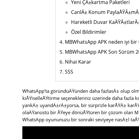
Yeni ÇÄ±kartma Paketleri
CanlÄ± Konum PaylaÅŸÄ±mÄ
Hareketli Duvar KaÄŸÄ±tlarÄ
Özel Bildirimler
MBWhatsApp APK neden iyi bir
MBWhatsApp APK Son Sürüm 20
Nihai Karar
SSS
WhatsApp'ta göründüÄŸünden daha fazlasÄ± olup olmad
kiÅŸiselleÅŸtirme seçenekleriniz üzerinde daha fazla k
yankÄ± uyandÄ±rÄ±yorsa, bir sürprizle karÅŸÄ± kar
olaÄŸanüstü bir ÅŸeye dönüÅŸtüren bir çözüm olan
WhatsApp oyununuzu bir sonraki seviyeye nasÄ±l taÅ