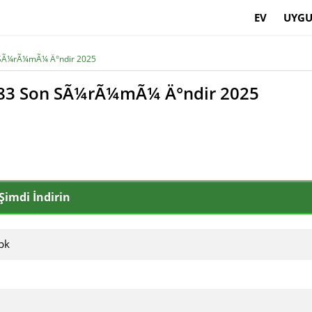
EV
UYGU
SÃ¼rÃ¼mÃ¼ Ä°ndir 2025
83 Son SÃ¼rÃ¼mÃ¼ Ä°ndir 2025
Şimdi İndirin
pk