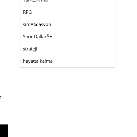
RPG
simÃ¼lasyon
Spor DallarÄ±
strateji
hayatta kalma
e
n