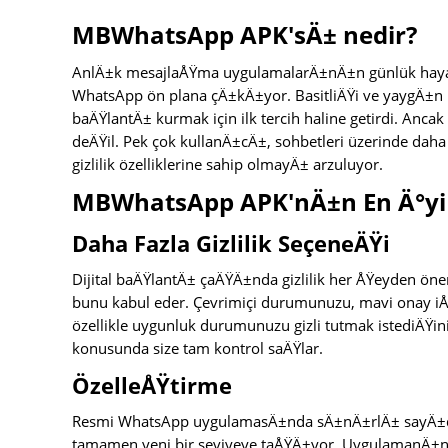
MBWhatsApp APK'sÄ± nedir?
AnlÄ±k mesajlaÅŸma uygulamalarÄ±nÄ±n günlük hayat
WhatsApp ön plana çÄ±kÄ±yor. BasitliÄŸi ve yaygÄ±n
baÄŸlantÄ± kurmak için ilk tercih haline getirdi. An
deÄŸil. Pek çok kullanÄ±cÄ±, sohbetleri üzerinde daha 
gizlilik özelliklerine sahip olmayÄ± arzuluyor.
MBWhatsApp APK'nÄ±n En Ä°yi Ö
Daha Fazla Gizlilik SeçeneÄŸi
Dijital baÄŸlantÄ± çaÄŸÄ±nda gizlilik her ÅŸeyden ön
bunu kabul eder. Çevrimiçi durumunuzu, mavi onay iÅŸar
özellikle uygunluk durumunuzu gizli tutmak istediÄŸi
konusunda size tam kontrol saÄŸlar.
ÖzelleÅŸtirme
Resmi WhatsApp uygulamasÄ±nda sÄ±nÄ±rlÄ± sayÄ±d
tamamen yeni bir seviyeye taÅŸÄ±yor. UygulamanÄ±n ar