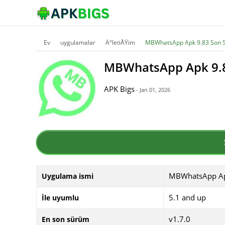
Ev
uygulamalar
Ä°letiÅŸim
MBWhatsApp Apk 9.83 Son 
MBWhatsApp Apk 9.
APK Bigs
- Jan 01, 2026
MBWhatsApp A
Uygulama ismi
5.1 and up
İle uyumlu
v1.7.0
En son sürüm