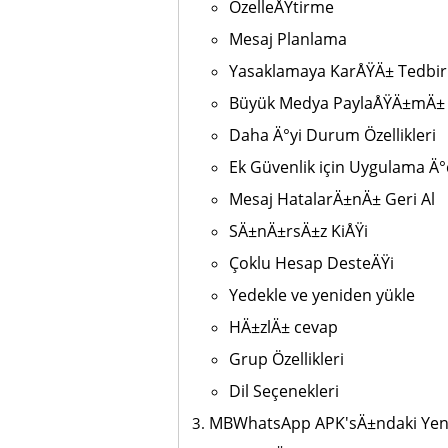
ÖzelleÅŸtirme
Mesaj Planlama
Yasaklamaya KarÅŸÄ± Tedbir
Büyük Medya PaylaÅŸÄ±mÄ±
Daha Ä°yi Durum Özellikleri
Ek Güvenlik için Uygulama Ä°çi
Mesaj HatalarÄ±nÄ± Geri Al
SÄ±nÄ±rsÄ±z KiÅŸi
Çoklu Hesap DesteÄŸi
Yedekle ve yeniden yükle
HÄ±zlÄ± cevap
Grup Özellikleri
Dil Seçenekleri
MBWhatsApp APK'sÄ±ndaki Yeni 