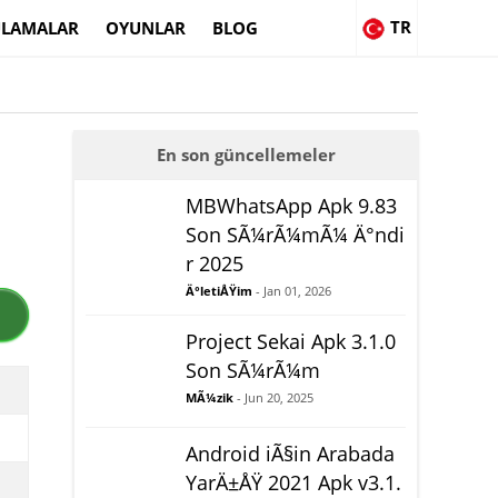
TR
LAMALAR
OYUNLAR
BLOG
En son güncellemeler
MBWhatsApp Apk 9.83
Son SÃ¼rÃ¼mÃ¼ Ä°ndi
r 2025
Ä°letiÅŸim
- Jan 01, 2026
Project Sekai Apk 3.1.0
Son SÃ¼rÃ¼m
MÃ¼zik
- Jun 20, 2025
Android iÃ§in Arabada
YarÄ±ÅŸ 2021 Apk v3.1.