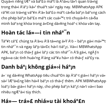
Quyá»n riêng tÆ° và báº£o máº­t là Ä‘iá»u tá»‘i quan trá»ng
trong thá»i Ä‘áº¡i ká»¹ thuáº­t sá»‘ ngày nay. MBWhatsApp APK
ráº¥t coi trá»ng váº¥n Ä‘á» báº£o máº­t cá»§a báº¡n báº±ng cách
cho phép báº¡n báº£o máº­t các cuá»™c trò chuyá»‡n cá»§a
mình báº±ng khóa trong á»©ng dá»¥ng hoáº·c khóa vân tay.
Hoàn tác lá»—i tin nháº¯n
Táº¥t cáº£ chúng ta Ä‘á»u Ä‘ã tá»«ng á»Ÿ Ä‘ó – báº¡n gá»­i má»™t
tin nháº¯n và ngay láº­p tá»©c há»‘i tiáº¿c. Vá»›i MBWhatsApp
APK, báº¡n có thá»ƒ gá»i láº¡i các tin nháº¯n Ä‘ã gá»­i, ngÄƒn
ngá»«a các tình huá»‘ng Ä‘áng xáº¥u há»• có thá»ƒ xáº£y ra.
Danh báº¡ không giá»›i háº¡n
á»¨ng dá»¥ng WhatsApp tiêu chuáº©n áp Ä‘áº·t giá»›i háº¡n vá»
sá»‘ lÆ°á»£ng liên há»‡ báº¡n có thá»ƒ thêm. APK MBWhatsApp
loáº¡i bá» giá»›i háº¡n này, cho phép báº¡n káº¿t ná»‘i vá»›i bao
nhiêu ngÆ°á»i tùy thích.
Há»— trá»£ nhiá»u tài khoáº£n