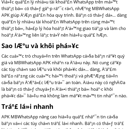
Viá»‡c quáº£n lý nhiá»u tài khoáº£n WhatsApp trên má»™t
thiáº¿t bá»‹ có thá»ƒ gáº·p ráº¯c rá»‘i, nhÆ°ng MBWhatsApp
APK giúp Ä‘Æ¡n giáº£n hóa quy trình. Báº¡n có thá»ƒ dá»… dàng
quáº£n lý nhiá»u tài khoáº£n WhatsApp trên cùng má»™t
thiáº¿t bá»‹, há»£p lý hóa hoáº¡t Ä‘á»™ng giao tiáº¿p và làm cho
hoáº¡t Ä‘á»™ng liên láº¡c trá»Ÿ nên hiá»‡u quáº£ hÆ¡n.
Sao lÆ°u và khôi phá»¥c
Các cuá»™c trò chuyá»‡n trên WhatsApp cá»§a báº¡n ráº¥t quý
giá và MBWhatsApp APK nháº­n ra Ä‘iá»u này. Nó cung cáº¥p
các tùy chá»n sao lÆ°u và khôi phá»¥c dá»… dàng, Ä‘áº£m
báº£o ráº±ng các cuá»™c há»™i thoáº¡i và phÆ°Æ¡ng tiá»‡n
cá»§a báº¡n Ä‘Æ°á»£c lÆ°u trá»¯ an toàn. Äiá»u này có nghÄ©a
là báº¡n có thá»ƒ chuyá»ƒn Ä‘á»•i thiáº¿t bá»‹ hoáº·c khôi
phá»¥c dá»¯ liá»‡u mà không làm máº¥t má»™t tin nháº¯n nào.
Tráº£ lá»i nhanh
APK MBWhatsApp nâng cao hiá»‡u quáº£ nháº¯n tin cá»§a
báº¡n vá»›i các tùy chá»n tráº£ lá»i nhanh. Báº¡n có thá»ƒ tráº£