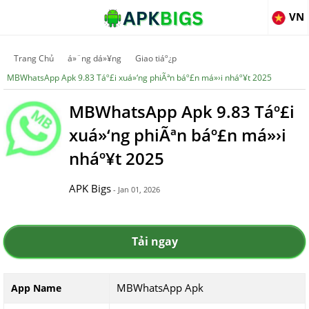
VN
Trang Chủ
á»¨ng dá»¥ng
Giao tiáº¿p
MBWhatsApp Apk 9.83 Táº£i xuá»‘ng phiÃªn báº£n má»›i nháº¥t 2025
MBWhatsApp Apk 9.83 Táº£i
xuá»‘ng phiÃªn báº£n má»›i
nháº¥t 2025
APK Bigs
- Jan 01, 2026
Tải ngay
MBWhatsApp Apk
App Name