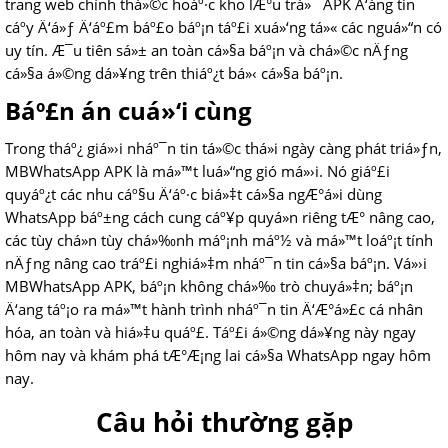
trang web chính thá»©c hoáº·c kho lÆ°u trá»¯ APK Ä‘áng tin
cáº­y Ä‘á»ƒ Ä‘áº£m báº£o báº¡n táº£i xuá»‘ng tá»« các nguá»“n có
uy tín. Æ¯u tiên sá»± an toàn cá»§a báº¡n và chá»©c nÄƒng
cá»§a á»©ng dá»¥ng trên thiáº¿t bá»‹ cá»§a báº¡n.
Báº£n án cuá»‘i cùng
Trong tháº¿ giá»›i nháº¯n tin tá»©c thá»i ngày càng phát triá»ƒn,
MBWhatsApp APK là má»™t luá»“ng gió má»›i. Nó giáº£i
quyáº¿t các nhu cáº§u Ä‘áº·c biá»‡t cá»§a ngÆ°á»i dùng
WhatsApp báº±ng cách cung cáº¥p quyá»n riêng tÆ° nâng cao,
các tùy chá»n tùy chá»‰nh máº¡nh máº½ và má»™t loáº¡t tính
nÄƒng nâng cao tráº£i nghiá»‡m nháº¯n tin cá»§a báº¡n. Vá»›i
MBWhatsApp APK, báº¡n không chá»‰ trò chuyá»‡n; báº¡n
Ä‘ang táº¡o ra má»™t hành trình nháº¯n tin Ä‘Æ°á»£c cá nhân
hóa, an toàn và hiá»‡u quáº£. Táº£i á»©ng dá»¥ng này ngay
hôm nay và khám phá tÆ°Æ¡ng lai cá»§a WhatsApp ngay hôm
nay.
Câu hỏi thường gặp