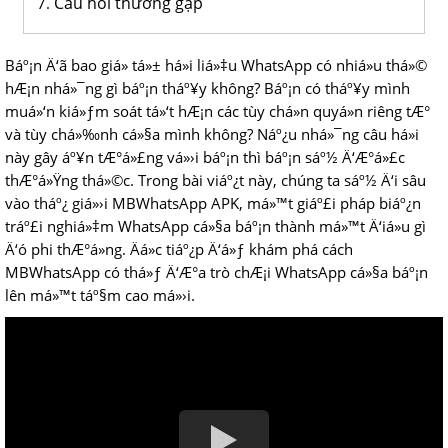
Câu hỏi thường gặp
Báº¡n Ä‘ã bao giá» tá»± há»i liá»‡u WhatsApp có nhiá»u thá»©
hÆ¡n nhá»¯ng gì báº¡n tháº¥y không? Báº¡n có tháº¥y mình
muá»‘n kiá»ƒm soát tá»‘t hÆ¡n các tùy chá»n quyá»n riêng tÆ°
và tùy chá»‰nh cá»§a mình không? Náº¿u nhá»¯ng câu há»i
này gây áº¥n tÆ°á»£ng vá»›i báº¡n thì báº¡n sáº½ Ä‘Æ°á»£c
thÆ°á»Ÿng thá»©c. Trong bài viáº¿t này, chúng ta sáº½ Ä‘i sâu
vào tháº¿ giá»›i MBWhatsApp APK, má»™t giáº£i pháp biáº¿n
tráº£i nghiá»‡m WhatsApp cá»§a báº¡n thành má»™t Ä‘iá»u gì
Ä‘ó phi thÆ°á»ng. Äá»c tiáº¿p Ä‘á»ƒ khám phá cách
MBWhatsApp có thá»ƒ Ä‘Æ°a trò chÆ¡i WhatsApp cá»§a báº¡n
lên má»™t táº§m cao má»›i.