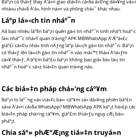
Báº¡n có thá»ƒ thay Ä‘á»•i giao diá»‡n cá»§a á»©ng dá»¥ng vá»›i
nhiá»u chá»§ Ä‘á», hình ná»n và phông chá»¯ khác nhau.
Láº­p lá»‹ch tin nháº¯n
Äã bao nhiêu láº§n báº¡n quên gá»­i tin nháº¯n sinh nháº­t hoáº·c
lá»i nháº¯c nhá»Ÿ quan trá»ng? APK MBWhatsApp Ä‘Æ°á»£c
giáº£i cá»©u nhá» tính nÄƒng láº­p lá»‹ch gá»­i tin nháº¯n. Báº¡n
có thá»ƒ lên lá»‹ch gá»­i tin nháº¯n vào má»™t thá»i Ä‘iá»ƒm
cá»¥ thá»ƒ, Ä‘áº£m báº£o báº¡n không bao giá» bá» lá»¡ tin
nháº¯n hoáº·c sá»± kiá»‡n quan trá»ng nào.
Các biá»‡n pháp chá»‘ng cáº¥m
Báº¡n lo láº¯ng vá» viá»‡c bá»‹ cáº¥m sá»­ dá»¥ng phiên báº£n
sá»­a Ä‘á»•i cá»§a WhatsApp? MBWhatsApp APK káº¿t há»£p các
biá»‡n pháp chá»‘ng cáº¥m, giáº£m thiá»ƒu nguy cÆ¡ bá»‹
pháº¡t.
Chia sáº» phÆ°Æ¡ng tiá»‡n truyá»n