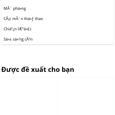
MÃ´ phá»ng
CÃ¡c mÃ´n thá»ƒ thao
Chiáº¿n lÆ°á»£c
Sá»± sá»‘ng cÃ²n
Được đề xuất cho bạn