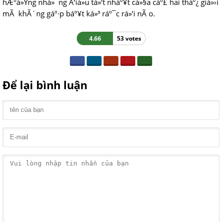
hÆ°á»Ÿng nhá»¯ng Ä‘iá»u tá»‘t nháº¥t cá»§a cáº£ hai tháº¿ giá»›i
mÃ khÃ´ng gáº·p báº¥t ká»³ ráº¯c rá»‘i nÃ o.
4.66
53 votes
Để lại bình luận