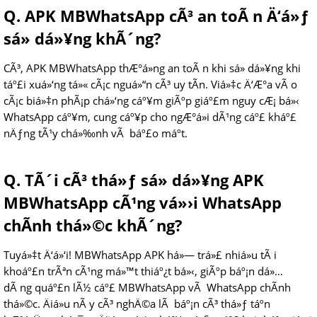
Q. APK MBWhatsApp cÃ³ an toÃ n Ä‘á»ƒ
sá»­ dá»¥ng khÃ´ng?
CÃ³, APK MBWhatsApp thÆ°á»ng an toÃ n khi sá»­ dá»¥ng khi
táº£i xuá»‘ng tá»« cÃ¡c nguá»“n cÃ³ uy tÃ­n. Viá»‡c Ä‘Æ°a vÃ o
cÃ¡c biá»‡n phÃ¡p chá»‘ng cáº¥m giÃºp giáº£m nguy cÆ¡ bá»‹
WhatsApp cáº¥m, cung cáº¥p cho ngÆ°á»i dÃ¹ng cáº£ kháº£
nÄƒng tÃ¹y chá»‰nh vÃ báº£o máº­t.
Q. TÃ´i cÃ³ thá»ƒ sá»­ dá»¥ng APK
MBWhatsApp cÃ¹ng vá»›i WhatsApp
chÃ­nh thá»©c khÃ´ng?
Tuyá»‡t Ä‘á»‘i! MBWhatsApp APK há»— trá»£ nhiá»u tÃ i
khoáº£n trÃªn cÃ¹ng má»™t thiáº¿t bá»‹, giÃºp báº¡n dá»…
dÃ ng quáº£n lÃ½ cáº£ MBWhatsApp vÃ WhatsApp chÃ­nh
thá»©c. Äiá»u nÃ y cÃ³ nghÄ©a lÃ báº¡n cÃ³ thá»ƒ táº­n