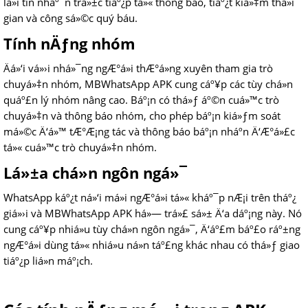
lá»i tin nháº¯n trá»±c tiáº¿p tá»« thông báo, tiáº¿t kiá»‡m thá»i
gian và công sá»©c quý báu.
Tính nÄƒng nhóm
Äá»‘i vá»›i nhá»¯ng ngÆ°á»i thÆ°á»ng xuyên tham gia trò
chuyá»‡n nhóm, MBWhatsApp APK cung cáº¥p các tùy chá»n
quáº£n lý nhóm nâng cao. Báº¡n có thá»ƒ áº©n cuá»™c trò
chuyá»‡n và thông báo nhóm, cho phép báº¡n kiá»ƒm soát
má»©c Ä‘á»™ tÆ°Æ¡ng tác và thông báo báº¡n nháº­n Ä‘Æ°á»£c
tá»« cuá»™c trò chuyá»‡n nhóm.
Lá»±a chá»n ngôn ngá»¯
WhatsApp káº¿t ná»‘i má»i ngÆ°á»i tá»« kháº¯p nÆ¡i trên tháº¿
giá»›i và MBWhatsApp APK há»— trá»£ sá»± Ä‘a dáº¡ng này. Nó
cung cáº¥p nhiá»u tùy chá»n ngôn ngá»¯, Ä‘áº£m báº£o ráº±ng
ngÆ°á»i dùng tá»« nhiá»u ná»n táº£ng khác nhau có thá»ƒ giao
tiáº¿p liá»n máº¡ch.