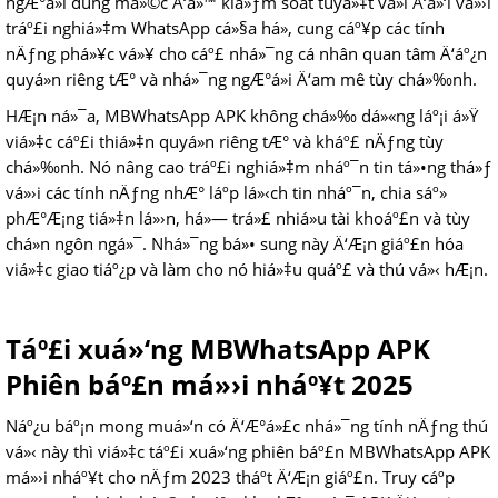
ngÆ°á»i dùng má»©c Ä‘á»™ kiá»ƒm soát tuyá»‡t vá»i Ä‘á»‘i vá»›i
tráº£i nghiá»‡m WhatsApp cá»§a há», cung cáº¥p các tính
nÄƒng phá»¥c vá»¥ cho cáº£ nhá»¯ng cá nhân quan tâm Ä‘áº¿n
quyá»n riêng tÆ° và nhá»¯ng ngÆ°á»i Ä‘am mê tùy chá»‰nh.
HÆ¡n ná»¯a, MBWhatsApp APK không chá»‰ dá»«ng láº¡i á»Ÿ
viá»‡c cáº£i thiá»‡n quyá»n riêng tÆ° và kháº£ nÄƒng tùy
chá»‰nh. Nó nâng cao tráº£i nghiá»‡m nháº¯n tin tá»•ng thá»ƒ
vá»›i các tính nÄƒng nhÆ° láº­p lá»‹ch tin nháº¯n, chia sáº»
phÆ°Æ¡ng tiá»‡n lá»›n, há»— trá»£ nhiá»u tài khoáº£n và tùy
chá»n ngôn ngá»¯. Nhá»¯ng bá»• sung này Ä‘Æ¡n giáº£n hóa
viá»‡c giao tiáº¿p và làm cho nó hiá»‡u quáº£ và thú vá»‹ hÆ¡n.
Táº£i xuá»‘ng MBWhatsApp APK
Phiên báº£n má»›i nháº¥t 2025
Náº¿u báº¡n mong muá»‘n có Ä‘Æ°á»£c nhá»¯ng tính nÄƒng thú
vá»‹ này thì viá»‡c táº£i xuá»‘ng phiên báº£n MBWhatsApp APK
má»›i nháº¥t cho nÄƒm 2023 tháº­t Ä‘Æ¡n giáº£n. Truy cáº­p