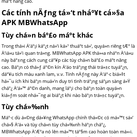
máº­t nâng cao.
Các tính nÄƒng tá»‘t nháº¥t cá»§a
APK MBWhatsApp
Tùy chá»n báº£o máº­t khác
Trong thá»i Ä‘áº¡i káº¿t ná»‘i ká»¹ thuáº­t sá»‘, quyá»n riêng tÆ° là
Ä‘iá»u tá»‘i quan trá»ng. MBWhatsApp APK thá»«a nháº­n Ä‘iá»u
này báº±ng cách cung cáº¥p các tùy chá»n báº£o máº­t nâng
cao. Báº¡n có thá»ƒ áº©n kín Ä‘áo tráº¡ng thái trá»±c tuyáº¿n,
dáº¥u tích màu xanh lam, v.v. Tính nÄƒng này Ä‘áº·c biá»‡t
há»¯u ích khi báº¡n muá»‘n duy trì tình tráº¡ng sáºµn sàng á»Ÿ
cháº¿ Ä‘á»™ áº©n danh, mang láº¡i cho báº¡n toàn quyá»n
kiá»ƒm soát nhá»¯ng ai biáº¿t khi nào báº¡n trá»±c tuyáº¿n.
Tùy chá»‰nh
Máº·c dù á»©ng dá»¥ng WhatsApp chính thá»©c có má»™t sá»‘
chá»§ Ä‘á» và tùy chá»n tùy chá»‰nh háº¡n cháº¿,
MBWhatsApp Ä‘Æ°a nó lên má»™t táº§m cao hoàn toàn má»›i.