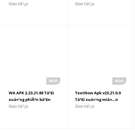
Giao tiáº¿p
Giao tiáº¿p
má»›i nháº¥t
má»›i nháº¥t 2025
WA APK 2.23.21.88 Táº£i
TextNow Apk v23.21.0.0
xuá»‘ng phiÃªn báº£n
Táº£i xuá»‘ng miá»…n
Giao tiáº¿p
Giao tiáº¿p
má»›i nháº¥t 2023
phÃ­