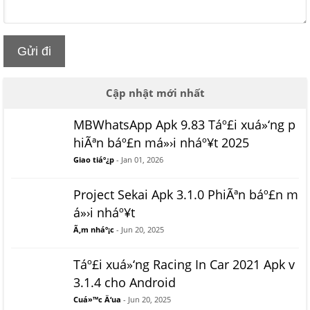
Gửi đi
Cập nhật mới nhất
MBWhatsApp Apk 9.83 Táº£i xuá»‘ng p
hiÃªn báº£n má»›i nháº¥t 2025
Giao tiáº¿p
- Jan 01, 2026
Project Sekai Apk 3.1.0 PhiÃªn báº£n m
á»›i nháº¥t
Ã‚m nháº¡c
- Jun 20, 2025
Táº£i xuá»‘ng Racing In Car 2021 Apk v
3.1.4 cho Android
Cuá»™c Ä‘ua
- Jun 20, 2025