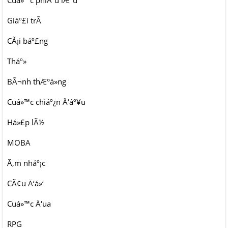
Cuá»™c phiÃªu lÆ°u
Giáº£i trÃ­
CÃ¡i báº£ng
Tháº»
BÃ¬nh thÆ°á»ng
Cuá»™c chiáº¿n Ä‘áº¥u
Há»£p lÃ½
MOBA
Ã‚m nháº¡c
CÃ¢u Ä‘á»‘
Cuá»™c Ä‘ua
RPG