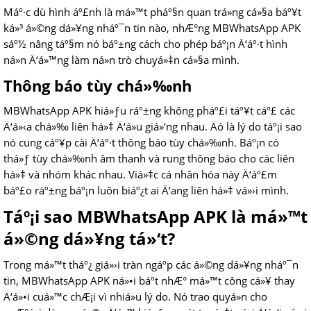
Máº·c dù hình áº£nh là má»™t pháº§n quan trá»ng cá»§a báº¥t
ká»³ á»©ng dá»¥ng nháº¯n tin nào, nhÆ°ng MBWhatsApp APK
sáº½ nâng táº§m nó báº±ng cách cho phép báº¡n Ä‘áº·t hình
ná»n Ä‘á»™ng làm ná»n trò chuyá»‡n cá»§a mình.
Thông báo tùy chá»‰nh
MBWhatsApp APK hiá»ƒu ráº±ng không pháº£i táº¥t cáº£ các
Ä‘á»‹a chá»‰ liên há»‡ Ä‘á»u giá»‘ng nhau. Äó là lý do táº¡i sao
nó cung cáº¥p cài Ä‘áº·t thông báo tùy chá»‰nh. Báº¡n có
thá»ƒ tùy chá»‰nh âm thanh và rung thông báo cho các liên
há»‡ và nhóm khác nhau. Viá»‡c cá nhân hóa này Ä‘áº£m
báº£o ráº±ng báº¡n luôn biáº¿t ai Ä‘ang liên há»‡ vá»›i mình.
Táº¡i sao MBWhatsApp APK là má»™t
á»©ng dá»¥ng tá»‘t?
Trong má»™t tháº¿ giá»›i tràn ngáº­p các á»©ng dá»¥ng nháº¯n
tin, MBWhatsApp APK ná»•i báº­t nhÆ° má»™t công cá»¥ thay
Ä‘á»•i cuá»™c chÆ¡i vì nhiá»u lý do. Nó trao quyá»n cho