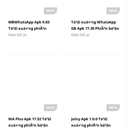
MBWhatsApp Apk 9.83
Táº£i xuá»‘ng WhatsApp
Táº£i xuá»‘ng phiÃªn
GB Apk 17.30 PhiÃªn báº£n
Giao tiáº¿p
Giao tiáº¿p
báº£n má»›i nháº¥t 2025
má»›i nháº¥t
WA Plus Apk 17.52 Táº£i
Joiny Apk 1.0.0 Táº£i
xuá»‘ng phiÃªn báº£n
xuá»‘ng phiÃªn báº£n