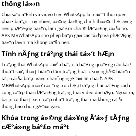
thông lá»›n
Chia sáº» áº£nh và video trên WhatsApp là má»™t thói quen
phá»• biáº¿n. Tuy nhiên, á»©ng dá»¥ng chính thá»©c thÆ°á»ng
nén phÆ°Æ¡ng tiá»‡n, làm giáº£m cháº¥t lÆ°á»£ng cá»§a nó.
APK MBWhatsApp cho phép báº¡n gá»­i các tá»‡p và phÆ°Æ¡ng
tiá»‡n lá»›n mà không cáº§n nén.
Tính nÄƒng tráº¡ng thái tá»‘t hÆ¡n
Tráº¡ng thái WhatsApp cá»§a báº¡n là báº£ng quáº£ng cáo ká»¹
thuáº­t sá»‘, thá»ƒ hiá»‡n tâm tráº¡ng hoáº·c suy nghÄ© hiá»‡n
táº¡i cá»§a báº¡n vá»›i nhá»¯ng ngÆ°á»i liên há»‡. APK
MBWhatsApp má»Ÿ rá»™ng trò chÆ¡i tráº¡ng thái báº±ng cách
cung cáº¥p thá»i lÆ°á»£ng tráº¡ng thái video dài hÆ¡n. Ngoài ra,
báº¡n có thá»ƒ xem cáº­p nháº­t tráº¡ng thái mà không cáº§n
thông báo cho ngÆ°á»i gá»­i.
Khóa trong á»©ng dá»¥ng Ä‘á»ƒ tÄƒng
cÆ°á»ng báº£o máº­t