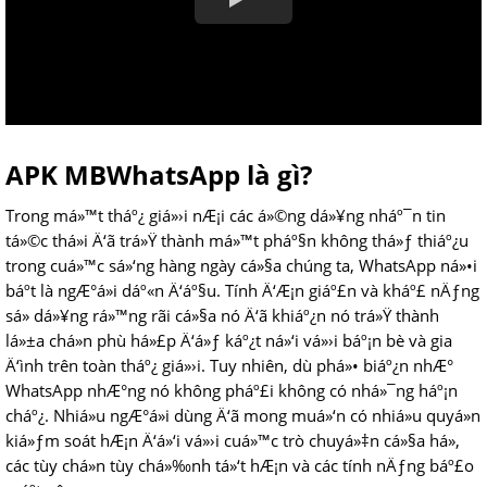
APK MBWhatsApp là gì?
Trong má»™t tháº¿ giá»›i nÆ¡i các á»©ng dá»¥ng nháº¯n tin
tá»©c thá»i Ä‘ã trá»Ÿ thành má»™t pháº§n không thá»ƒ thiáº¿u
trong cuá»™c sá»‘ng hàng ngày cá»§a chúng ta, WhatsApp ná»•i
báº­t là ngÆ°á»i dáº«n Ä‘áº§u. Tính Ä‘Æ¡n giáº£n và kháº£ nÄƒng
sá»­ dá»¥ng rá»™ng rãi cá»§a nó Ä‘ã khiáº¿n nó trá»Ÿ thành
lá»±a chá»n phù há»£p Ä‘á»ƒ káº¿t ná»‘i vá»›i báº¡n bè và gia
Ä‘ình trên toàn tháº¿ giá»›i. Tuy nhiên, dù phá»• biáº¿n nhÆ°
WhatsApp nhÆ°ng nó không pháº£i không có nhá»¯ng háº¡n
cháº¿. Nhiá»u ngÆ°á»i dùng Ä‘ã mong muá»‘n có nhiá»u quyá»n
kiá»ƒm soát hÆ¡n Ä‘á»‘i vá»›i cuá»™c trò chuyá»‡n cá»§a há»,
các tùy chá»n tùy chá»‰nh tá»‘t hÆ¡n và các tính nÄƒng báº£o