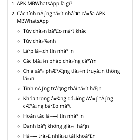
APK MBWhatsApp là gì?
Các tính nÄƒng tá»‘t nháº¥t cá»§a APK
MBWhatsApp
Tùy chá»n báº£o máº­t khác
Tùy chá»‰nh
Láº­p lá»‹ch tin nháº¯n
Các biá»‡n pháp chá»‘ng cáº¥m
Chia sáº» phÆ°Æ¡ng tiá»‡n truyá»n thông
lá»›n
Tính nÄƒng tráº¡ng thái tá»‘t hÆ¡n
Khóa trong á»©ng dá»¥ng Ä‘á»ƒ tÄƒng
cÆ°á»ng báº£o máº­t
Hoàn tác lá»—i tin nháº¯n
Danh báº¡ không giá»›i háº¡n
Há»— trá»£ nhiá»u tài khoáº£n