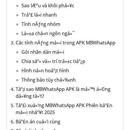
Sao lÆ°u và khôi phá»¥c
Tráº£ lá»i nhanh
Tính nÄƒng nhóm
Lá»±a chá»n ngôn ngá»¯
Các tính nÄƒng má»›i trong APK MBWhatsApp
Gói nhãn dán má»›i
Chia sáº» vá»‹ trí trá»±c tiáº¿p
Hình ná»n hoáº¡t hình
Thông báo tùy chá»‰nh
Táº¡i sao MBWhatsApp APK là má»™t á»©ng
dá»¥ng tá»‘t?
Táº£i xuá»‘ng MBWhatsApp APK Phiên báº£n
má»›i nháº¥t 2025
Báº£n án cuá»‘i cùng