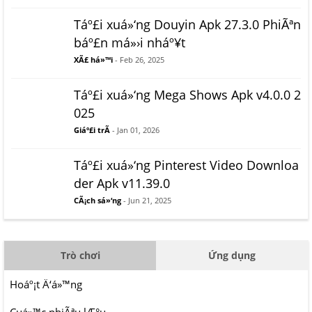
Táº£i xuá»‘ng Douyin Apk 27.3.0 PhiÃªn
báº£n má»›i nháº¥t
XÃ£ há»™i
- Feb 26, 2025
Táº£i xuá»‘ng Mega Shows Apk v4.0.0 2
025
Giáº£i trÃ­
- Jan 01, 2026
Táº£i xuá»‘ng Pinterest Video Downloa
der Apk v11.39.0
CÃ¡ch sá»‘ng
- Jun 21, 2025
Trò chơi
Ứng dụng
Hoáº¡t Ä‘á»™ng