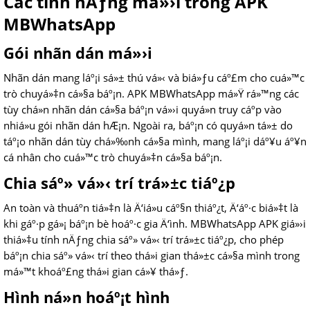
Các tính nÄƒng má»›i trong APK
MBWhatsApp
Gói nhãn dán má»›i
Nhãn dán mang láº¡i sá»± thú vá»‹ và biá»ƒu cáº£m cho cuá»™c
trò chuyá»‡n cá»§a báº¡n. APK MBWhatsApp má»Ÿ rá»™ng các
tùy chá»n nhãn dán cá»§a báº¡n vá»›i quyá»n truy cáº­p vào
nhiá»u gói nhãn dán hÆ¡n. Ngoài ra, báº¡n có quyá»n tá»± do
táº¡o nhãn dán tùy chá»‰nh cá»§a mình, mang láº¡i dáº¥u áº¥n
cá nhân cho cuá»™c trò chuyá»‡n cá»§a báº¡n.
Chia sáº» vá»‹ trí trá»±c tiáº¿p
An toàn và thuáº­n tiá»‡n là Ä‘iá»u cáº§n thiáº¿t, Ä‘áº·c biá»‡t là
khi gáº·p gá»¡ báº¡n bè hoáº·c gia Ä‘ình. MBWhatsApp APK giá»›i
thiá»‡u tính nÄƒng chia sáº» vá»‹ trí trá»±c tiáº¿p, cho phép
báº¡n chia sáº» vá»‹ trí theo thá»i gian thá»±c cá»§a mình trong
má»™t khoáº£ng thá»i gian cá»¥ thá»ƒ.
Hình ná»n hoáº¡t hình