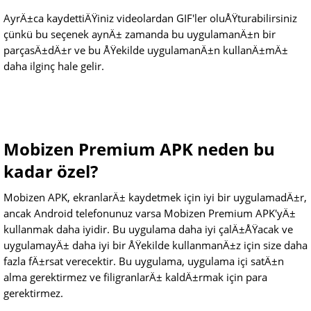
AyrÄ±ca kaydettiÄŸiniz videolardan GIF'ler oluÅŸturabilirsiniz
çünkü bu seçenek aynÄ± zamanda bu uygulamanÄ±n bir
parçasÄ±dÄ±r ve bu ÅŸekilde uygulamanÄ±n kullanÄ±mÄ±
daha ilginç hale gelir.
Mobizen Premium APK neden bu
kadar özel?
Mobizen APK, ekranlarÄ± kaydetmek için iyi bir uygulamadÄ±r,
ancak Android telefonunuz varsa Mobizen Premium APK'yÄ±
kullanmak daha iyidir. Bu uygulama daha iyi çalÄ±ÅŸacak ve
uygulamayÄ± daha iyi bir ÅŸekilde kullanmanÄ±z için size daha
fazla fÄ±rsat verecektir. Bu uygulama, uygulama içi satÄ±n
alma gerektirmez ve filigranlarÄ± kaldÄ±rmak için para
gerektirmez.