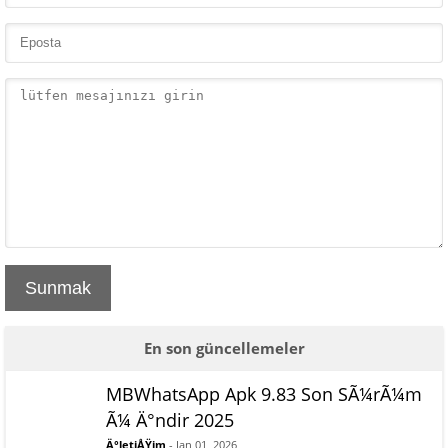
Sunmak
En son güncellemeler
MBWhatsApp Apk 9.83 Son SÃ¼rÃ¼m
Ã¼ Ä°ndir 2025
Ä°letiÅŸim
- Jan 01, 2026