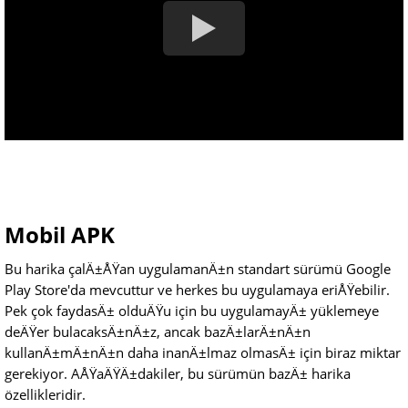
Mobil APK
Bu harika çalÄ±ÅŸan uygulamanÄ±n standart sürümü Google
Play Store'da mevcuttur ve herkes bu uygulamaya eriÅŸebilir.
Pek çok faydasÄ± olduÄŸu için bu uygulamayÄ± yüklemeye
deÄŸer bulacaksÄ±nÄ±z, ancak bazÄ±larÄ±nÄ±n
kullanÄ±mÄ±nÄ±n daha inanÄ±lmaz olmasÄ± için biraz miktar
gerekiyor. AÅŸaÄŸÄ±dakiler, bu sürümün bazÄ± harika
özellikleridir.