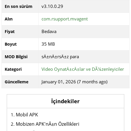
v3.10.0.29
En son sürüm
com.rsupport.mvagent
Alın
Bedava
Fiyat
35 MB
Boyut
sÄ±nÄ±rsÄ±z para
MOD Bilgisi
Video OynatÄ±cÄ±lar ve DÃ¼zenleyiciler
Kategori
January 01, 2026 (7 months ago)
Güncelleme
İçindekiler
Mobil APK
Mobizen APK'nÄ±n Özellikleri