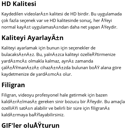
HD Kalitesi
Kaydedilen videolarÄ±n kalitesi de HD birdir. Bu uygulamada
çok fazla seçenek var ve HD kalitesinde sonuç, her ÅŸeyi
normal kayÄ±t uygulamasÄ±ndan daha net yapan ÅŸeydir.
Kaliteyi AyarlayÄ±n
Kaliteyi ayarlamak için bunun için seçenekler de
bulacaksÄ±nÄ±z. Bu, yalnÄ±zca kaliteyi özelleÅŸtirmenize
yardÄ±mcÄ± olmakla kalmaz, aynÄ± zamanda
çalÄ±ÅŸmanÄ±zÄ± cihazÄ±nÄ±zda bulunan boÅŸ alana göre
kaydetmenize de yardÄ±mcÄ± olur.
Filigran
Filigran, videoyu profesyonel hale getirmek için bazen
kaldÄ±rÄ±lmasÄ± gereken sinir bozucu bir ÅŸeydir. Bu amaçla
özelliÄŸi satÄ±n alabilir ve belirli bir süre için filigranÄ±
kaldÄ±rmaya baÅŸlayabilirsiniz.
GIF'ler oluÅŸturun