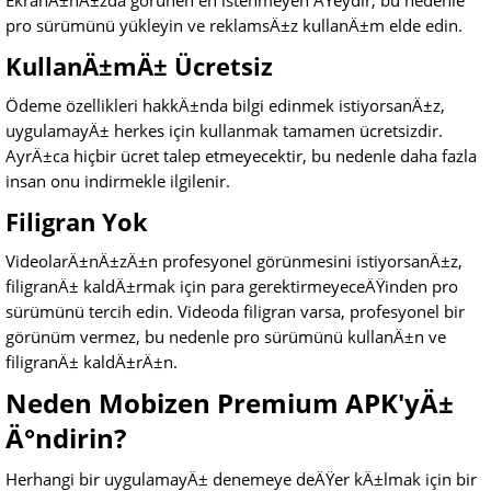
EkranÄ±nÄ±zda görünen en istenmeyen ÅŸeydir, bu nedenle
pro sürümünü yükleyin ve reklamsÄ±z kullanÄ±m elde edin.
KullanÄ±mÄ± Ücretsiz
Ödeme özellikleri hakkÄ±nda bilgi edinmek istiyorsanÄ±z,
uygulamayÄ± herkes için kullanmak tamamen ücretsizdir.
AyrÄ±ca hiçbir ücret talep etmeyecektir, bu nedenle daha fazla
insan onu indirmekle ilgilenir.
Filigran Yok
VideolarÄ±nÄ±zÄ±n profesyonel görünmesini istiyorsanÄ±z,
filigranÄ± kaldÄ±rmak için para gerektirmeyeceÄŸinden pro
sürümünü tercih edin. Videoda filigran varsa, profesyonel bir
görünüm vermez, bu nedenle pro sürümünü kullanÄ±n ve
filigranÄ± kaldÄ±rÄ±n.
Neden Mobizen Premium APK'yÄ±
Ä°ndirin?
Herhangi bir uygulamayÄ± denemeye deÄŸer kÄ±lmak için bir