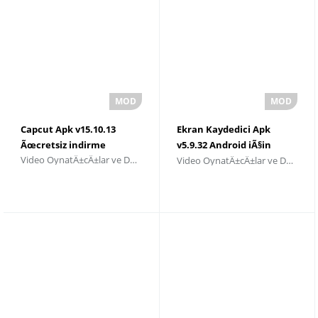
Capcut Apk v15.10.13
Ekran Kaydedici Apk
Ãœcretsiz indirme
v5.9.32 Android iÃ§in
Video OynatÄ±cÄ±lar ve DÃ¼zenleyiciler
Video OynatÄ±cÄ±lar ve DÃ¼zenleyiciler
Ãœcretsiz Ä°ndir