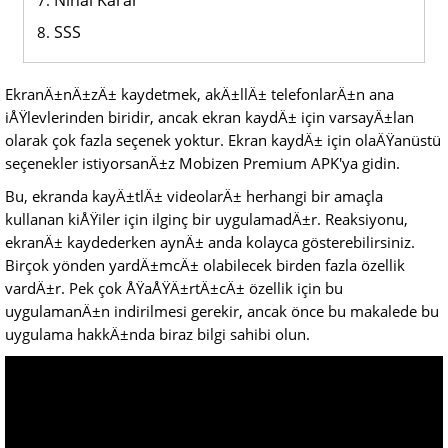
Nihai Karar
SSS
EkranÄ±nÄ±zÄ± kaydetmek, akÄ±llÄ± telefonlarÄ±n ana
iÅŸlevlerinden biridir, ancak ekran kaydÄ± için varsayÄ±lan
olarak çok fazla seçenek yoktur. Ekran kaydÄ± için olaÄŸanüstü
seçenekler istiyorsanÄ±z Mobizen Premium APK'ya gidin.
Bu, ekranda kayÄ±tlÄ± videolarÄ± herhangi bir amaçla
kullanan kiÅŸiler için ilginç bir uygulamadÄ±r. Reaksiyonu,
ekranÄ± kaydederken aynÄ± anda kolayca gösterebilirsiniz.
Birçok yönden yardÄ±mcÄ± olabilecek birden fazla özellik
vardÄ±r. Pek çok ÅŸaÅŸÄ±rtÄ±cÄ± özellik için bu
uygulamanÄ±n indirilmesi gerekir, ancak önce bu makalede bu
uygulama hakkÄ±nda biraz bilgi sahibi olun.