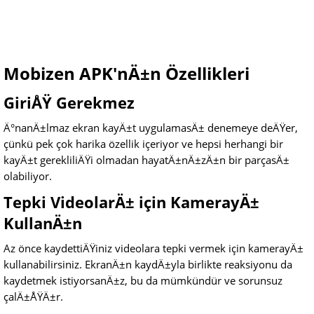
Mobizen APK'nÄ±n Özellikleri
GiriÅŸ Gerekmez
Ä°nanÄ±lmaz ekran kayÄ±t uygulamasÄ± denemeye deÄŸer,
çünkü pek çok harika özellik içeriyor ve hepsi herhangi bir
kayÄ±t gerekliliÄŸi olmadan hayatÄ±nÄ±zÄ±n bir parçasÄ±
olabiliyor.
Tepki VideolarÄ± için KamerayÄ±
KullanÄ±n
Az önce kaydettiÄŸiniz videolara tepki vermek için kamerayÄ±
kullanabilirsiniz. EkranÄ±n kaydÄ±yla birlikte reaksiyonu da
kaydetmek istiyorsanÄ±z, bu da mümkündür ve sorunsuz
çalÄ±ÅŸÄ±r.