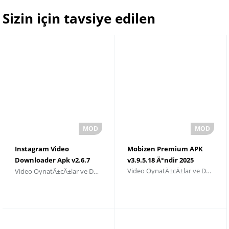
Sizin için tavsiye edilen
Instagram Video
Mobizen Premium APK
Downloader Apk v2.6.7
v3.9.5.18 Ä°ndir 2025
Video OynatÄ±cÄ±lar ve DÃ¼zenleyiciler
Video OynatÄ±cÄ±lar ve DÃ¼zenleyiciler
Download 2025