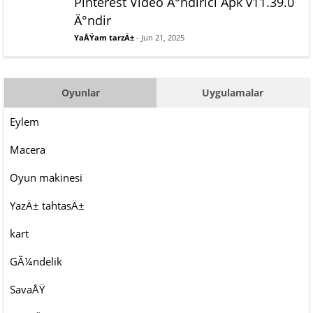
Pinterest Video Ä°ndirici Apk v11.39.0
Ä°ndir
YaÅŸam tarzÄ±
- Jun 21, 2025
Oyunlar
Uygulamalar
Eylem
Macera
Oyun makinesi
YazÄ± tahtasÄ±
kart
GÃ¼ndelik
SavaÅŸ