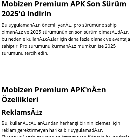
Mobizen Premium APK Son Sürüm
2025'ü indirin
Bu uygulamanÄ±n önemli yanÄ±, pro sürümüne sahip
olmanÄ±z ve 2025 sürümünün en son sürüm olmasÄ±dÄ±r,
bu nedenle kullanÄ±cÄ±lar için daha fazla olanak ve avantaja
sahiptir. Pro sürümünü kurmanÄ±z mümkün ise 2025
sürümünü tercih edin.
Mobizen Premium APK'nÄ±n
Özellikleri
ReklamsÄ±z
Bu, kullanÄ±cÄ±larÄ±ndan herhangi birinin izlemesi için
reklam gerektirmeyen harika bir uygulamadÄ±r.