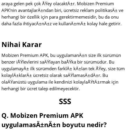
araya gelen pek çok ÅŸey olacaktÄ±r. Mobizen Premium
APK'nin avantajlarÄ±ndan biri, ücretsiz reklam politikasÄ± ve
herhangi bir özellik için para gerektirmemesidir, bu da onu
daha fazla ihtiyacÄ±nÄ±z ve kullanÄ±mÄ± kolay hale getirir.
Nihai Karar
Mobizen Premium APK, bu uygulamanÄ±n size ilk sürümün
benzer iÅŸlevlerini saÄŸlayan baÅŸka bir sürümüdür. Bu
uygulamayÄ± ilk sürümden farklÄ± kÄ±lan tek ÅŸey, size tüm
kolaylÄ±klarÄ± ücretsiz olarak saÄŸlamasÄ±dÄ±r. Bu
olaÄŸanüstü uygulama ile kendinizi kolaylaÅŸtÄ±rmak için
herhangi bir ücret talep edilmeyecektir.
SSS
Q. Mobizen Premium APK
uygulamasÄ±nÄ±n boyutu nedir?