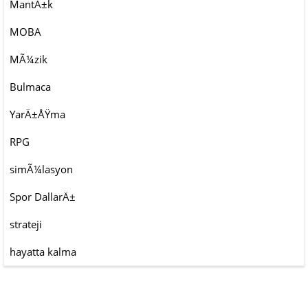
MantÄ±k
MOBA
MÃ¼zik
Bulmaca
YarÄ±ÅŸma
RPG
simÃ¼lasyon
Spor DallarÄ±
strateji
hayatta kalma