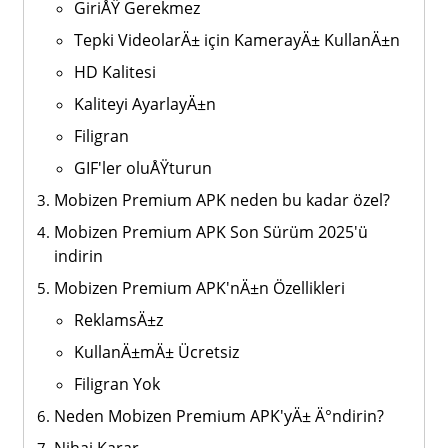
GiriÅŸ Gerekmez
Tepki VideolarÄ± için KamerayÄ± KullanÄ±n
HD Kalitesi
Kaliteyi AyarlayÄ±n
Filigran
GIF'ler oluÅŸturun
Mobizen Premium APK neden bu kadar özel?
Mobizen Premium APK Son Sürüm 2025'ü
indirin
Mobizen Premium APK'nÄ±n Özellikleri
ReklamsÄ±z
KullanÄ±mÄ± Ücretsiz
Filigran Yok
Neden Mobizen Premium APK'yÄ± Ä°ndirin?