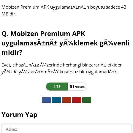
Mobizen Premium APK uygulamasÄ±nÄ±n boyutu sadece 43
MB'dir.
Q. Mobizen Premium APK
uygulamasÄ±nÄ± yÃ¼klemek gÃ¼venli
midir?
Evet, cihazÄ±nÄ±z Ã¼zerinde herhangi bir zararlÄ± etkiden
yÃ¼zde yÃ¼z arÄ±nmÄ±ÅŸ kusursuz bir uygulamadÄ±r.
4.78
51 votes
Yorum Yap