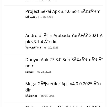
Project Sekai Apk 3.1.0 Son SÃ¼rÃ¼m
MÃ¼zik
- Jun 20, 2025
Android iÃ§in Arabada YarÄ±ÅŸ 2021 A
pk v3.1.4 Ä°ndir
YarÄ±ÅŸma
- Jun 20, 2025
Douyin Apk 27.3.0 Son SÃ¼rÃ¼mÃ¼ Ä°
ndir
Sosyal
- Feb 26, 2025
Mega GÃ¶steriler Apk v4.0.0 2025 Ä°n
dir
EÄŸlence
- Jan 01, 2026