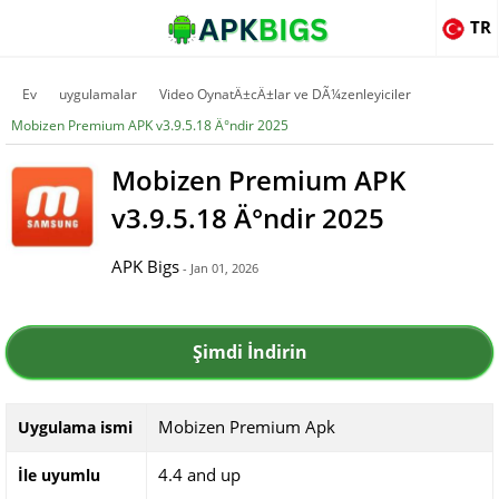
TR
Ev
uygulamalar
Video OynatÄ±cÄ±lar ve DÃ¼zenleyiciler
Mobizen Premium APK v3.9.5.18 Ä°ndir 2025
Mobizen Premium APK
v3.9.5.18 Ä°ndir 2025
APK Bigs
- Jan 01, 2026
Şimdi İndirin
Mobizen Premium Apk
Uygulama ismi
4.4 and up
İle uyumlu