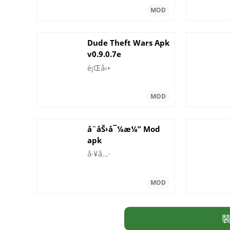
Dude Theft Wars Apk
v0.9.0.7e
ç„¡é™é‡‘éŒ¢
è¡Œå‹•
å¨åŠ›å¯¼æ¼” Mod
apk
å·¥å…·
裝