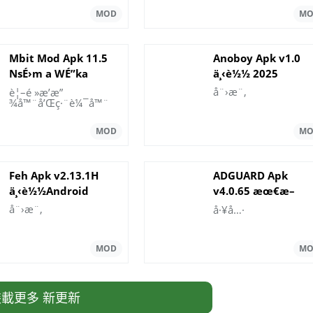
Mbit Mod Apk 11.5
Anoboy Apk v1.0
NsÉ›m a WÉ”ka
ä¸‹è½½ 2025
KyerÉ›
å¨›æ¨‚
è¦–é »æ’­æ”
¾å™¨å’Œç·¨è¼¯å™¨
Feh Apk v2.13.1H
ADGUARD Apk
ä¸‹è½½Android
v4.0.65 æœ€æ–
°ç‰ˆæœ¬
å¨›æ¨‚
å·¥å…·
載更多 新更新