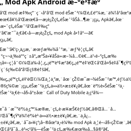
 Mod Apk Android æ–°è³‡æº
’Œ mod æ‡‰ç”¨ç¨‹åºå’Œ mod éŠæˆ²ï¼Œé‚£éº¼æ‚¨ä¾†å°åœ°
¥½å’Œæœ€å—æ­¡è¿Žçš„éŠæˆ²åŠå…¶æ¨¡çµ„ Apkã€‚åœ¨
æ•ˆçš„éŠæˆ²å’Œæ‡‰ç”
‘å€‘æ˜¯ä¸€å€‹å—æ­¡è¿Žçš„ mod Apk å•†åº—ã€
çµ„ã€‚
¼Œæˆ‘å€‘ç›¸ä¿¡æ‚¨æœƒæ‰¾åˆ°æ‚¨æƒ³è¦çš„ã€
ˆ°ç¬¬ä¸‰äººç¨±å°„æ“Šä»¥åŠä»‹æ–¼å…©è€…ä¹‹é–“çš„æ‰
å¤–ç¦åˆ©ï¼Œä¾‹å¦‚ç„¡é™è³‡æºã€ç„¡é™é‡‘éŒ¢å’Œå¤§é‡å¯¶çŸ³
˜ç´šç‰©å“å’Œçš®è†šã€‚
æœ‰ç„¡é™çš„é‡‘éŒ¢ï¼Œä¸¦ä¸”æ‚¨åœ¨çŽ©æ¯æ¬¾éŠæˆ²æ™‚éƒ½ä½
å®šç¾©æ¨¡çµ„éŠæˆ²ä¸­çš„ä»»ä½•æ±è¥¿ã€‚åœ¨è³½è»ŠéŠæˆ²ä¸­
Šæˆ²ä¸€é–‹å§‹å°±åœ¨ Call of Duty Mobile ä¸­ç²å¾—
æ¯å ´æ¯”è³½ä¸­ç™¼æ®æ‚¨çš„è·æ¥­æŠ€èƒ½ã€‚å®Œå…¨å…
’Œå¯¶çŸ³ä¾†è³¼è²·ä»»ä½•æ±è¥¿ã€‚æ‚¨ä¸å¿…
æ±è¥¿ã€‚æ‚¨å¯ä»¥ç°¡å–®åœ°ä¸‹è¼‰ mod Apk ä¸¦é–‹å§‹çŽ©æ¨‚ã
¢å³å¯å…è²»ç²å¾—éŠæˆ²ä¸­çš„æ‰€æœ‰å…§å®¹ã€‚