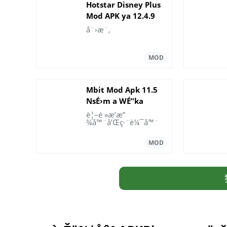
Hotstar Disney Plus
Mod APK ya 12.4.9
(iliyofunguliwa kwa
å¨›æ¨‚
malipo)
Mbit Mod Apk 11.5
NsÉ›m a WÉ”ka
KyerÉ›
è¦–é »æ’­æ”
¾å™¨å’Œç·¨è¼¯å™¨