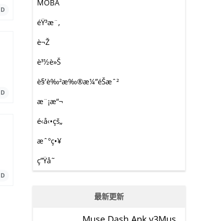
MOBA
éŸ³æ¨‚
è¬Ž
è³½è»Š
è§’è‰²æ‰®æ¼”éŠæˆ²
æ¨¡æ“¬
é‹å‹•çš„
æˆ°ç•¥
ç”Ÿå­˜
最新更新
Muse Dash Apk v3Mus