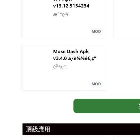
v13.12.5154234
ä¸‹è½½ 2025
æˆ°ç•¥
Muse Dash Apk
v3.4.0 ä¸‹è½½é€‚ç”
¨äºŽ Android
éŸ³æ¨‚
頂級應用