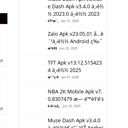
e Dash Apk v3.4.0 ä¸‹è½
½ 2023.0 ä¸‹è½½ 2023
éŸ³æ¨‚
- Jan 01, 2026
Zalo Apk v23.05.01 å…è
´¹ä¸‹è½½ Android ç‰ˆ
ï¼‰
æºé€š
- Jun 25, 2025
TFT Apk v13.12.515423
4 ä¸‹è½½ 2025
æˆ°ç•¥
- Jan 01, 2026
NBA 2K Mobile Apk v7.
.0
0.8307479 æ— é™é‡‘é’±
é‹å‹•çš„
- Jun 25, 2025
Muse Dash Apk v3.4.0
ä¸‹è½½é€‚ç”¨äºŽ Androi