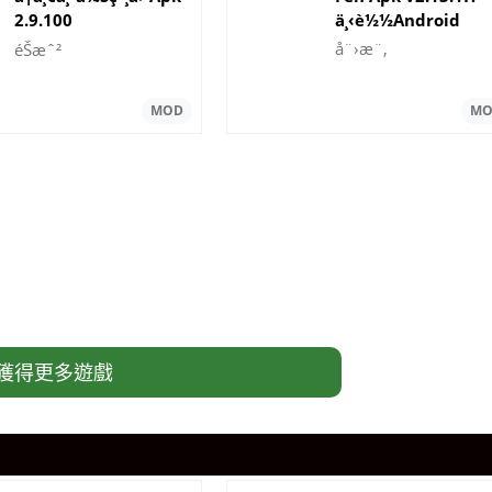
2.9.100
ä¸‹è½½Android
ä¸‹è½½æœ€æ–
å¨›æ¨‚
éŠæˆ²
°ç‰ˆæœ¬
獲得更多遊戲