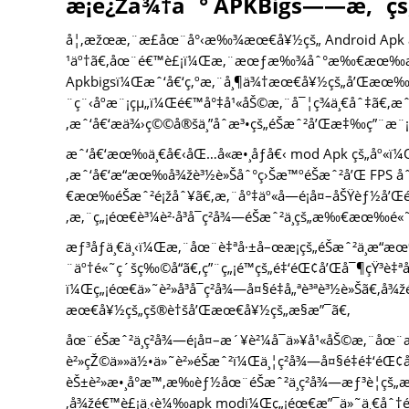
æ­¡è¿Žä¾†åˆ° APKBigs——æ‚¨çš„
å¦‚æžœæ‚¨æ­£åœ¨å°‹æ‰¾æœ€å¥½çš„ Android Apk å
¹äº†ã€‚åœ¨é€™è£¡ï¼Œæ‚¨æœƒæ‰¾åˆ°æ‰€æœ‰æœ€å
Apkbigsï¼Œæˆ‘å€‘ç‚ºæ‚¨å¸¶ä¾†æœ€å¥½çš„å’Œæœ‰
¨ç¨‹åºæ¨¡çµ„ï¼Œé€™å°‡å¹«åŠ©æ‚¨å¯¦ç¾ä¸€åˆ‡ã€‚æˆ
‚æˆ‘å€‘æä¾›ç©©å®šä¸”åˆæ³•çš„éŠæˆ²å’Œæ‡‰ç”¨æ¨¡
æˆ‘å€‘æœ‰ä¸€å€‹åŒ…å«æ•¸åƒå€‹ mod Apk çš„åº«ï
‚æˆ‘å€‘æ“æœ‰å¾žè³½è»Šåˆ°ç›Šæ™ºéŠæˆ²å’Œ FPS å
€æœ‰éŠæˆ²é¡žåˆ¥ã€‚æ‚¨å°‡äº«å—é¡å¤–åŠŸèƒ½å’Œé¡
‚æ‚¨ç„¡éœ€è³¼è²·å³å¯ç²å¾—éŠæˆ²ä¸­çš„æ‰€æœ‰é«
æƒ³åƒä¸€ä¸‹ï¼Œæ‚¨åœ¨è‡ªå·±å–œæ­¡çš„éŠæˆ²ä¸­æ“
¨äº†é«˜ç´šç‰©å“ã€‚ç”¨ç„¡é™çš„é‡‘éŒ¢å’Œå¯¶çŸ³è‡ª
ï¼Œç„¡éœ€ä»˜è²»å³å¯ç²å¾—å¤§é‡å„ªè³ªè³½è»Šã€‚å¾žé
æœ€å¥½çš„çš®è†šå’Œæœ€å¥½çš„æ§æ”¯ã€‚
åœ¨éŠæˆ²ä¸­ç²å¾—é¡å¤–æ´¥è²¼å¯ä»¥å¹«åŠ©æ‚¨åœ¨
è²»çŽ©ä»»ä½•ä»˜è²»éŠæˆ²ï¼Œä¸¦ç²å¾—å¤§é‡é‡‘éŒ¢å
èŠ±è²»æ•¸å°æ™‚æ‰èƒ½åœ¨éŠæˆ²ä¸­ç²å¾—æƒ³è¦çš„
‚å¾žé€™è£¡ä¸‹è¼‰apk modï¼Œç„¡éœ€æ”¯ä»˜ä¸€åˆ†éŒ