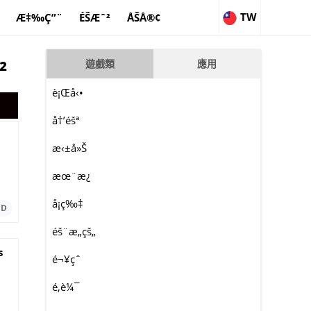
TW
Æ‡‰Ç”¨
ÉŠÆˆ²
ÅŠÅ®¢
²
遊戲類
應用
è¡Œå‹•
å†’éšª
æ‹±å»Š
æœ¨æ¿
å¡ç‰‡
éš¨æ„çš„
s
é¬¥çˆ­
a
é‚è¼¯