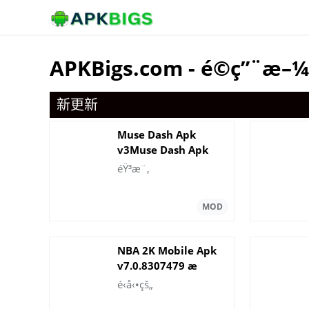
APKBigs.com - é©ç”¨æ–
新更新
Muse Dash Apk
v3Muse Dash Apk
v3.4.0 ä¸‹è½½ 2023.0
éŸ³æ¨‚
ä¸‹è½½ 2023
NBA 2K Mobile Apk
v7.0.8307479 æ
— é™é‡‘é’±
é‹å‹•çš„