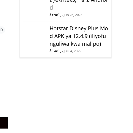
d
éŸ³æ¨‚
- Jun 28, 2025
Hotstar Disney Plus Mo
d APK ya 12.4.9 (iliyofu
nguliwa kwa malipo)
å¨›æ¨‚
- Jul 04, 2025