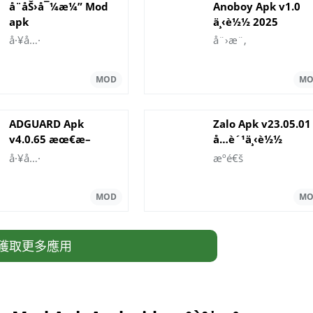
å¨åŠ›å¯¼æ¼” Mod
Anoboy Apk v1.0
apk
ä¸‹è½½ 2025
å·¥å…·
å¨›æ¨‚
ADGUARD Apk
Zalo Apk v23.05.01
v4.0.65 æœ€æ–
å…è´¹ä¸‹è½½
°ç‰ˆæœ¬
Android ç‰ˆ
å·¥å…·
æºé€š
獲取更多應用