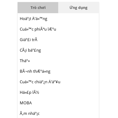
Trò chơi
Ứng dụng
Hoáº¡t Ä‘á»™ng
Cuá»™c phiÃªu lÆ°u
Giáº£i trÃ­
CÃ¡i báº£ng
Tháº»
BÃ¬nh thÆ°á»ng
Cuá»™c chiáº¿n Ä‘áº¥u
Há»£p lÃ½
MOBA
Ã‚m nháº¡c