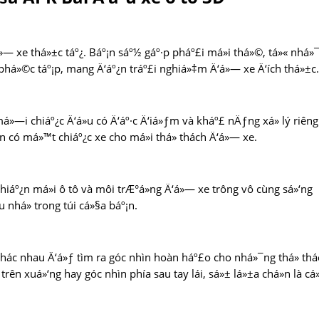
»— xe thá»±c táº¿. Báº¡n sáº½ gáº·p pháº£i má»i thá»©, tá»« nhá»
 phá»©c táº¡p, mang Ä‘áº¿n tráº£i nghiá»‡m Ä‘á»— xe Ä‘ích thá»±c.
»—i chiáº¿c Ä‘á»u có Ä‘áº·c Ä‘iá»ƒm và kháº£ nÄƒng xá»­ lý riêng
ôn có má»™t chiáº¿c xe cho má»i thá»­ thách Ä‘á»— xe.
khiáº¿n má»i ô tô và môi trÆ°á»ng Ä‘á»— xe trông vô cùng sá»‘ng
 nhá» trong túi cá»§a báº¡n.
khác nhau Ä‘á»ƒ tìm ra góc nhìn hoàn háº£o cho nhá»¯ng thá»­ thá
trên xuá»‘ng hay góc nhìn phía sau tay lái, sá»± lá»±a chá»n là cá