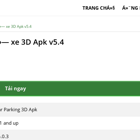
TRANG CHÁ»§
Á»¨NG
á»— xe 3D Apk v5.4
á»— xe 3D Apk v5.4
Tải ngay
r Parking 3D Apk
1 and up
.0.3