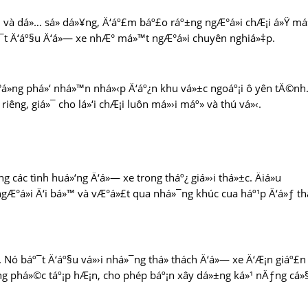
 và dá»… sá»­ dá»¥ng, Ä‘áº£m báº£o ráº±ng ngÆ°á»i chÆ¡i á»Ÿ má»
º¯t Ä‘áº§u Ä‘á»— xe nhÆ° má»™t ngÆ°á»i chuyên nghiá»‡p.
°á»ng phá»‘ nhá»™n nhá»‹p Ä‘áº¿n khu vá»±c ngoáº¡i ô yên tÄ©nh
riêng, giá»¯ cho lá»‘i chÆ¡i luôn má»›i máº» và thú vá»‹.
ng các tình huá»‘ng Ä‘á»— xe trong tháº¿ giá»›i thá»±c. Äiá»u
gÆ°á»i Ä‘i bá»™ và vÆ°á»£t qua nhá»¯ng khúc cua háº¹p Ä‘á»ƒ t
 Nó báº¯t Ä‘áº§u vá»›i nhá»¯ng thá»­ thách Ä‘á»— xe Ä‘Æ¡n giáº£n
‘ng phá»©c táº¡p hÆ¡n, cho phép báº¡n xây dá»±ng ká»¹ nÄƒng cá»