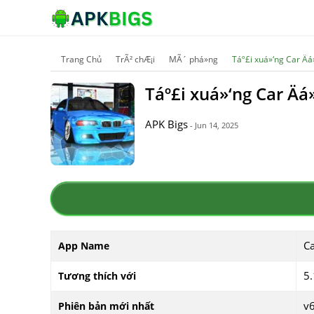
Trang Chủ
TrÃ² chÆ¡i
MÃ´ phá»ng
Táº£i xuá»‘ng Car Ä
Táº£i xuá»‘ng Car Ä
APK Bigs
- Jun 14, 2025
Ca
App Name
5.
Tương thích với
v6
Phiên bản mới nhất