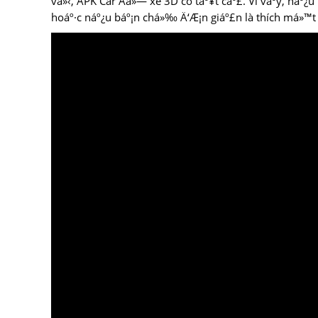
vá»‹, APK Car Äá»— xe 3D có táº¥t cáº£. Vì váº­y, náº
hoáº·c náº¿u báº¡n chá»‰ Ä‘Æ¡n giáº£n là thích má»™t tr