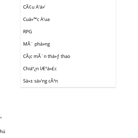
CÃ¢u Ä‘á»‘
Cuá»™c Ä‘ua
RPG
MÃ´ phá»ng
CÃ¡c mÃ´n thá»ƒ thao
Chiáº¿n lÆ°á»£c
Sá»± sá»‘ng cÃ²n
‹
thú