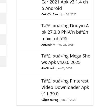
Car 2021 Apk v3.1.4 ch
o Android
Cuá»™c Ä‘ua
- Jun 20, 2025
Táº£i xuá»‘ng Douyin A
pk 27.3.0 PhiÃªn báº£n
má»›i nháº¥t
XÃ£ há»™i
- Feb 26, 2025
Táº£i xuá»‘ng Mega Sho
ws Apk v4.0.0 2025
Giáº£i trÃ­
- Jan 01, 2026
Táº£i xuá»‘ng Pinterest
Video Downloader Apk
v11.39.0
CÃ¡ch sá»‘ng
- Jun 21, 2025