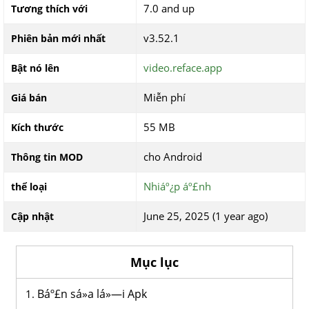
7.0 and up
Tương thích với
v3.52.1
Phiên bản mới nhất
video.reface.app
Bật nó lên
Miễn phí
Giá bán
55 MB
Kích thước
cho Android
Thông tin MOD
Nhiáº¿p áº£nh
thể loại
June 25, 2025 (1 year ago)
Cập nhật
Mục lục
Báº£n sá»­a lá»—i Apk