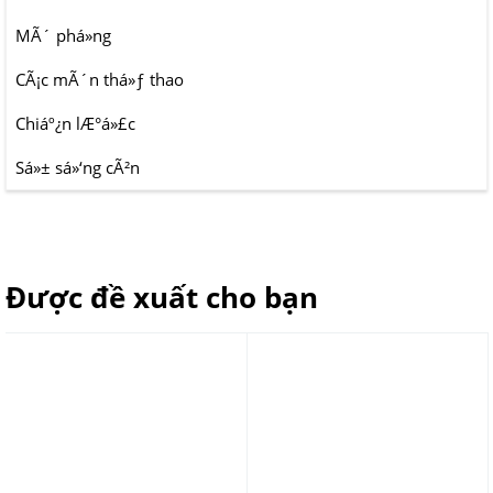
MÃ´ phá»ng
CÃ¡c mÃ´n thá»ƒ thao
Chiáº¿n lÆ°á»£c
Sá»± sá»‘ng cÃ²n
Được đề xuất cho bạn