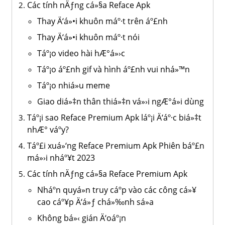
Các tính nÄƒng cá»§a Reface Apk
Thay Ä‘á»•i khuôn máº·t trên áº£nh
Thay Ä‘á»•i khuôn máº·t nói
Táº¡o video hài hÆ°á»›c
Táº¡o áº£nh gif và hình áº£nh vui nhá»™n
Táº¡o nhiá»u meme
Giao diá»‡n thân thiá»‡n vá»›i ngÆ°á»i dùng
Táº¡i sao Reface Premium Apk láº¡i Ä‘áº·c biá»‡t
nhÆ° váº­y?
Táº£i xuá»‘ng Reface Premium Apk Phiên báº£n
má»›i nháº¥t 2023
Các tính nÄƒng cá»§a Reface Premium Apk
Nháº­n quyá»n truy cáº­p vào các công cá»¥
cao cáº¥p Ä‘á»ƒ chá»‰nh sá»­a
Không bá»‹ gián Ä‘oáº¡n