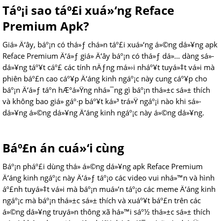
Táº¡i sao táº£i xuá»‘ng Reface
Premium Apk?
Giá» Ä‘ây, báº¡n có thá»ƒ chá»n táº£i xuá»‘ng á»©ng dá»¥ng apk
Reface Premium Ä‘á»ƒ giá» Ä‘ây báº¡n có thá»ƒ dá»… dàng sá»­
dá»¥ng táº¥t cáº£ các tính nÄƒng má»›i nháº¥t tuyá»‡t vá»i mà
phiên báº£n cao cáº¥p Ä‘áng kinh ngáº¡c này cung cáº¥p cho
báº¡n Ä‘á»ƒ táº­n hÆ°á»Ÿng nhá»¯ng gì báº¡n thá»±c sá»± thích
và không bao giá» gáº·p báº¥t ká»³ trá»Ÿ ngáº¡i nào khi sá»­
dá»¥ng á»©ng dá»¥ng Ä‘áng kinh ngáº¡c này á»©ng dá»¥ng.
Báº£n án cuá»‘i cùng
Báº¡n pháº£i dùng thá»­ á»©ng dá»¥ng apk Reface Premium
Ä‘áng kinh ngáº¡c này Ä‘á»ƒ táº¡o các video vui nhá»™n và hình
áº£nh tuyá»‡t vá»i mà báº¡n muá»‘n táº¡o các meme Ä‘áng kinh
ngáº¡c mà báº¡n thá»±c sá»± thích và xuáº¥t báº£n trên các
á»©ng dá»¥ng truyá»n thông xã há»™i sáº½ thá»±c sá»± thích