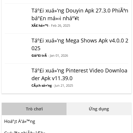
Táº£i xuá»‘ng Douyin Apk 27.3.0 PhiÃªn
báº£n má»›i nháº¥t
XÃ£ há»™i
- Feb 26, 2025
Táº£i xuá»‘ng Mega Shows Apk v4.0.0 2
025
Giáº£i trÃ­
- Jan 01, 2026
Táº£i xuá»‘ng Pinterest Video Downloa
der Apk v11.39.0
CÃ¡ch sá»‘ng
- Jun 21, 2025
Trò chơi
Ứng dụng
Hoáº¡t Ä‘á»™ng