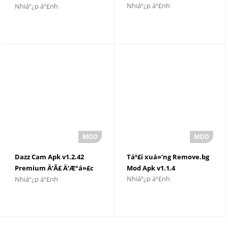
Nhiáº¿p áº£nh
Nhiáº¿p áº£nh
xuá»‘ng phiÃªn báº£n
má»›i nháº¥t
Dazz Cam Apk v1.2.42
Táº£i xuá»‘ng Remove.bg
Premium Ä‘Ã£ Ä‘Æ°á»£c
Mod Apk v1.1.4
Nhiáº¿p áº£nh
Nhiáº¿p áº£nh
má»Ÿ khÃ³a