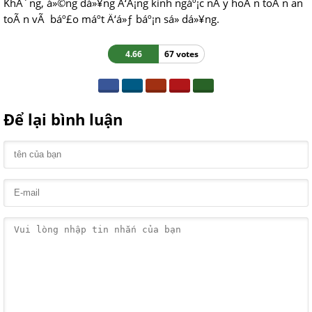
KhÃ´ng, á»©ng dá»¥ng Ä‘Ã¡ng kinh ngáº¡c nÃ y hoÃ n toÃ n an
toÃ n vÃ báº£o máº­t Ä‘á»ƒ báº¡n sá»­ dá»¥ng.
4.66
67 votes
Để lại bình luận