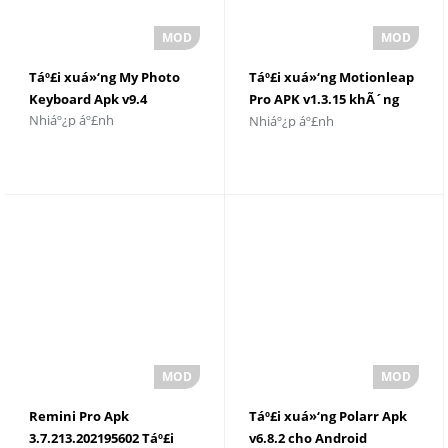
Táº£i xuá»‘ng My Photo
Táº£i xuá»‘ng Motionleap
Keyboard Apk v9.4
Pro APK v1.3.15 khÃ´ng
Nhiáº¿p áº£nh
Nhiáº¿p áº£nh
cÃ³ hÃ¬nh má»
Remini Pro Apk
Táº£i xuá»‘ng Polarr Apk
3.7.213.202195602 Táº£i
v6.8.2 cho Android