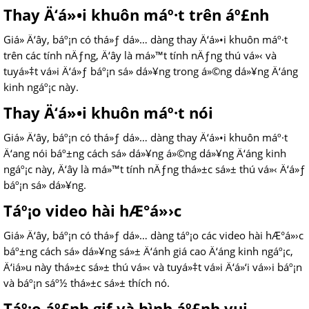
Thay Ä‘á»•i khuôn máº·t trên áº£nh
Giá» Ä‘ây, báº¡n có thá»ƒ dá»… dàng thay Ä‘á»•i khuôn máº·t
trên các tính nÄƒng, Ä‘ây là má»™t tính nÄƒng thú vá»‹ và
tuyá»‡t vá»i Ä‘á»ƒ báº¡n sá»­ dá»¥ng trong á»©ng dá»¥ng Ä‘áng
kinh ngáº¡c này.
Thay Ä‘á»•i khuôn máº·t nói
Giá» Ä‘ây, báº¡n có thá»ƒ dá»… dàng thay Ä‘á»•i khuôn máº·t
Ä‘ang nói báº±ng cách sá»­ dá»¥ng á»©ng dá»¥ng Ä‘áng kinh
ngáº¡c này, Ä‘ây là má»™t tính nÄƒng thá»±c sá»± thú vá»‹ Ä‘á»ƒ
báº¡n sá»­ dá»¥ng.
Táº¡o video hài hÆ°á»›c
Giá» Ä‘ây, báº¡n có thá»ƒ dá»… dàng táº¡o các video hài hÆ°á»›c
báº±ng cách sá»­ dá»¥ng sá»± Ä‘ánh giá cao Ä‘áng kinh ngáº¡c,
Ä‘iá»u này thá»±c sá»± thú vá»‹ và tuyá»‡t vá»i Ä‘á»‘i vá»›i báº¡n
và báº¡n sáº½ thá»±c sá»± thích nó.
Táº¡o áº£nh gif và hình áº£nh vui