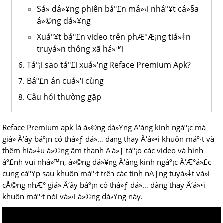
Sá»­ dá»¥ng phiên báº£n má»›i nháº¥t cá»§a
á»©ng dá»¥ng
Xuáº¥t báº£n video trên phÆ°Æ¡ng tiá»‡n
truyá»n thông xã há»™i
Táº¡i sao táº£i xuá»‘ng Reface Premium Apk?
Báº£n án cuá»‘i cùng
Câu hỏi thường gặp
Reface Premium apk là á»©ng dá»¥ng Ä‘áng kinh ngáº¡c mà
giá» Ä‘ây báº¡n có thá»ƒ dá»… dàng thay Ä‘á»•i khuôn máº·t và
thêm hiá»‡u á»©ng âm thanh Ä‘á»ƒ táº¡o các video và hình
áº£nh vui nhá»™n, á»©ng dá»¥ng Ä‘áng kinh ngáº¡c Ä‘Æ°á»£c
cung cáº¥p sau khuôn máº·t trên các tính nÄƒng tuyá»‡t vá»i
cÅ©ng nhÆ° giá» Ä‘ây báº¡n có thá»ƒ dá»… dàng thay Ä‘á»•i
khuôn máº·t nói vá»›i á»©ng dá»¥ng này.