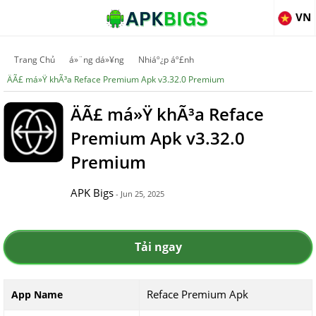
VN
Trang Chủ
á»¨ng dá»¥ng
Nhiáº¿p áº£nh
ÄÃ£ má»Ÿ khÃ³a Reface Premium Apk v3.32.0 Premium
ÄÃ£ má»Ÿ khÃ³a Reface
Premium Apk v3.32.0
Premium
APK Bigs
- Jun 25, 2025
Tải ngay
Reface Premium Apk
App Name