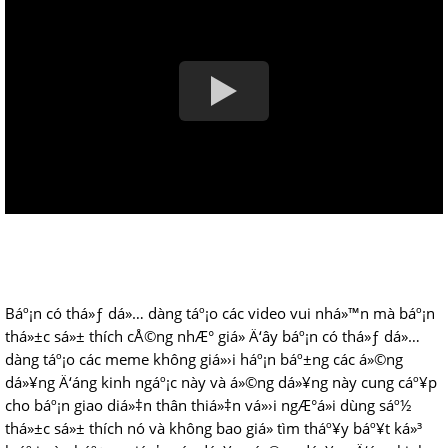
Báº¡n có thá»ƒ dá»… dàng táº¡o các video vui nhá»™n mà báº¡n
thá»±c sá»± thích cÅ©ng nhÆ° giá» Ä‘ây báº¡n có thá»ƒ dá»…
dàng táº¡o các meme không giá»›i háº¡n báº±ng các á»©ng
dá»¥ng Ä‘áng kinh ngáº¡c này và á»©ng dá»¥ng này cung cáº¥p
cho báº¡n giao diá»‡n thân thiá»‡n vá»›i ngÆ°á»i dùng sáº½
thá»±c sá»± thích nó và không bao giá» tìm tháº¥y báº¥t ká»³