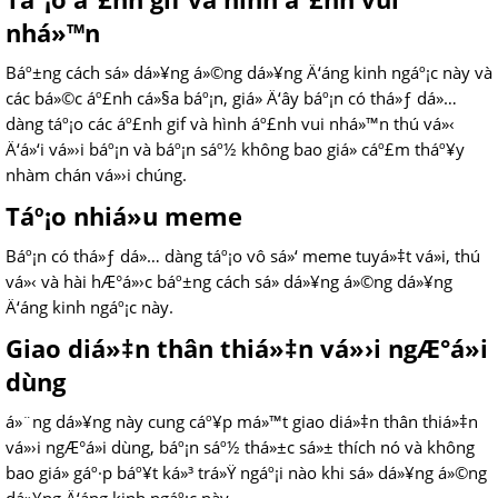
nhá»™n
Báº±ng cách sá»­ dá»¥ng á»©ng dá»¥ng Ä‘áng kinh ngáº¡c này và
các bá»©c áº£nh cá»§a báº¡n, giá» Ä‘ây báº¡n có thá»ƒ dá»…
dàng táº¡o các áº£nh gif và hình áº£nh vui nhá»™n thú vá»‹
Ä‘á»‘i vá»›i báº¡n và báº¡n sáº½ không bao giá» cáº£m tháº¥y
nhàm chán vá»›i chúng.
Táº¡o nhiá»u meme
Báº¡n có thá»ƒ dá»… dàng táº¡o vô sá»‘ meme tuyá»‡t vá»i, thú
vá»‹ và hài hÆ°á»›c báº±ng cách sá»­ dá»¥ng á»©ng dá»¥ng
Ä‘áng kinh ngáº¡c này.
Giao diá»‡n thân thiá»‡n vá»›i ngÆ°á»i
dùng
á»¨ng dá»¥ng này cung cáº¥p má»™t giao diá»‡n thân thiá»‡n
vá»›i ngÆ°á»i dùng, báº¡n sáº½ thá»±c sá»± thích nó và không
bao giá» gáº·p báº¥t ká»³ trá»Ÿ ngáº¡i nào khi sá»­ dá»¥ng á»©ng