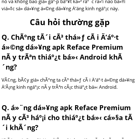
nó và không bao giá» gáº·p báº¥t ká»³ ráº¯c rá»‘i nào bá»Ÿi
viá»‡c sá»­ dá»¥ng á»©ng dá»¥ng Ä‘áng kinh ngáº¡c này.
Câu hỏi thường gặp
Q. ChÃºng tÃ´i cÃ³ thá»ƒ cÃ i Ä‘áº·t
á»©ng dá»¥ng apk Reface Premium
nÃ y trÃªn thiáº¿t bá»‹ Android khÃ
´ng?
VÃ¢ng, bÃ¢y giá» chÃºng ta cÃ³ thá»ƒ cÃ i Ä‘áº·t á»©ng dá»¥ng
Ä‘Ã¡ng kinh ngáº¡c nÃ y trÃªn cÃ¡c thiáº¿t bá»‹ Android.
Q. á»¨ng dá»¥ng apk Reface Premium
nÃ y cÃ³ háº¡i cho thiáº¿t bá»‹ cá»§a tÃ
´i khÃ´ng?