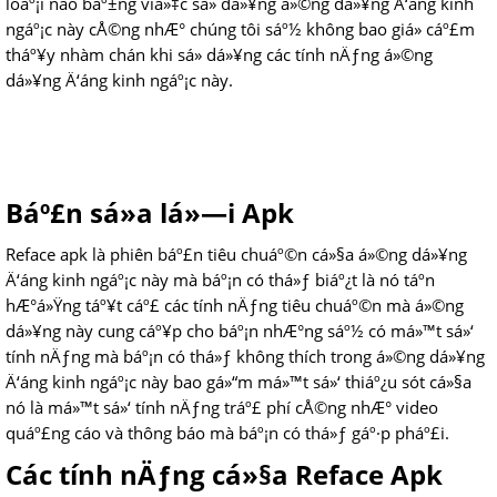
loáº¡i nào báº±ng viá»‡c sá»­ dá»¥ng á»©ng dá»¥ng Ä‘áng kinh
ngáº¡c này cÅ©ng nhÆ° chúng tôi sáº½ không bao giá» cáº£m
tháº¥y nhàm chán khi sá»­ dá»¥ng các tính nÄƒng á»©ng
dá»¥ng Ä‘áng kinh ngáº¡c này.
Báº£n sá»­a lá»—i Apk
Reface apk là phiên báº£n tiêu chuáº©n cá»§a á»©ng dá»¥ng
Ä‘áng kinh ngáº¡c này mà báº¡n có thá»ƒ biáº¿t là nó táº­n
hÆ°á»Ÿng táº¥t cáº£ các tính nÄƒng tiêu chuáº©n mà á»©ng
dá»¥ng này cung cáº¥p cho báº¡n nhÆ°ng sáº½ có má»™t sá»‘
tính nÄƒng mà báº¡n có thá»ƒ không thích trong á»©ng dá»¥ng
Ä‘áng kinh ngáº¡c này bao gá»“m má»™t sá»‘ thiáº¿u sót cá»§a
nó là má»™t sá»‘ tính nÄƒng tráº£ phí cÅ©ng nhÆ° video
quáº£ng cáo và thông báo mà báº¡n có thá»ƒ gáº·p pháº£i.
Các tính nÄƒng cá»§a Reface Apk