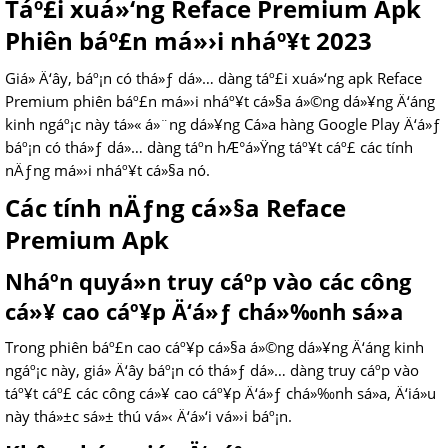
Táº£i xuá»‘ng Reface Premium Apk
Phiên báº£n má»›i nháº¥t 2023
Giá» Ä‘ây, báº¡n có thá»ƒ dá»… dàng táº£i xuá»‘ng apk Reface
Premium phiên báº£n má»›i nháº¥t cá»§a á»©ng dá»¥ng Ä‘áng
kinh ngáº¡c này tá»« á»¨ng dá»¥ng Cá»­a hàng Google Play Ä‘á»ƒ
báº¡n có thá»ƒ dá»… dàng táº­n hÆ°á»Ÿng táº¥t cáº£ các tính
nÄƒng má»›i nháº¥t cá»§a nó.
Các tính nÄƒng cá»§a Reface
Premium Apk
Nháº­n quyá»n truy cáº­p vào các công
cá»¥ cao cáº¥p Ä‘á»ƒ chá»‰nh sá»­a
Trong phiên báº£n cao cáº¥p cá»§a á»©ng dá»¥ng Ä‘áng kinh
ngáº¡c này, giá» Ä‘ây báº¡n có thá»ƒ dá»… dàng truy cáº­p vào
táº¥t cáº£ các công cá»¥ cao cáº¥p Ä‘á»ƒ chá»‰nh sá»­a, Ä‘iá»u
này thá»±c sá»± thú vá»‹ Ä‘á»‘i vá»›i báº¡n.