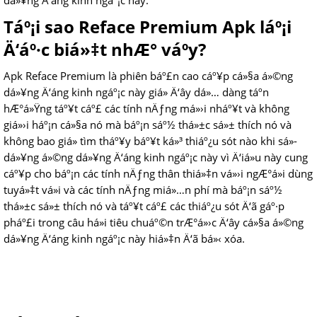
dá»¥ng Ä‘áng kinh ngáº¡c này.
Táº¡i sao Reface Premium Apk láº¡i
Ä‘áº·c biá»‡t nhÆ° váº­y?
Apk Reface Premium là phiên báº£n cao cáº¥p cá»§a á»©ng
dá»¥ng Ä‘áng kinh ngáº¡c này giá» Ä‘ây dá»… dàng táº­n
hÆ°á»Ÿng táº¥t cáº£ các tính nÄƒng má»›i nháº¥t và không
giá»›i háº¡n cá»§a nó mà báº¡n sáº½ thá»±c sá»± thích nó và
không bao giá» tìm tháº¥y báº¥t ká»³ thiáº¿u sót nào khi sá»­
dá»¥ng á»©ng dá»¥ng Ä‘áng kinh ngáº¡c này vì Ä‘iá»u này cung
cáº¥p cho báº¡n các tính nÄƒng thân thiá»‡n vá»›i ngÆ°á»i dùng
tuyá»‡t vá»i và các tính nÄƒng miá»…n phí mà báº¡n sáº½
thá»±c sá»± thích nó và táº¥t cáº£ các thiáº¿u sót Ä‘ã gáº·p
pháº£i trong câu há»i tiêu chuáº©n trÆ°á»›c Ä‘ây cá»§a á»©ng
dá»¥ng Ä‘áng kinh ngáº¡c này hiá»‡n Ä‘ã bá»‹ xóa.