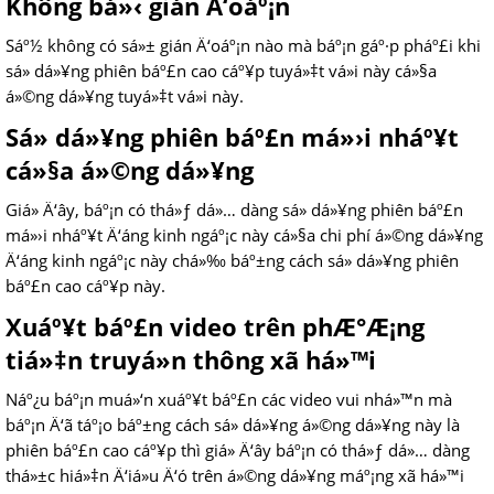
Không bá»‹ gián Ä‘oáº¡n
Sáº½ không có sá»± gián Ä‘oáº¡n nào mà báº¡n gáº·p pháº£i khi
sá»­ dá»¥ng phiên báº£n cao cáº¥p tuyá»‡t vá»i này cá»§a
á»©ng dá»¥ng tuyá»‡t vá»i này.
Sá»­ dá»¥ng phiên báº£n má»›i nháº¥t
cá»§a á»©ng dá»¥ng
Giá» Ä‘ây, báº¡n có thá»ƒ dá»… dàng sá»­ dá»¥ng phiên báº£n
má»›i nháº¥t Ä‘áng kinh ngáº¡c này cá»§a chi phí á»©ng dá»¥ng
Ä‘áng kinh ngáº¡c này chá»‰ báº±ng cách sá»­ dá»¥ng phiên
báº£n cao cáº¥p này.
Xuáº¥t báº£n video trên phÆ°Æ¡ng
tiá»‡n truyá»n thông xã há»™i
Náº¿u báº¡n muá»‘n xuáº¥t báº£n các video vui nhá»™n mà
báº¡n Ä‘ã táº¡o báº±ng cách sá»­ dá»¥ng á»©ng dá»¥ng này là
phiên báº£n cao cáº¥p thì giá» Ä‘ây báº¡n có thá»ƒ dá»… dàng
thá»±c hiá»‡n Ä‘iá»u Ä‘ó trên á»©ng dá»¥ng máº¡ng xã há»™i