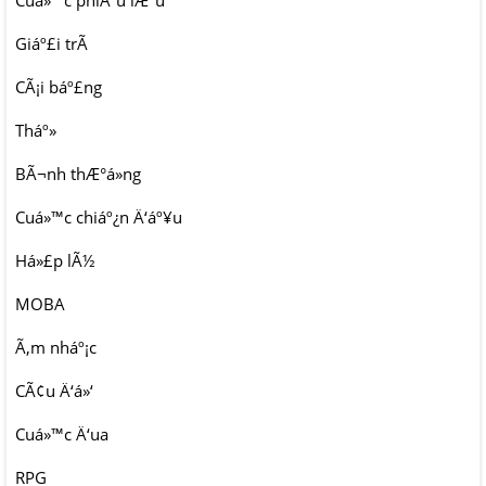
Cuá»™c phiÃªu lÆ°u
Giáº£i trÃ­
CÃ¡i báº£ng
Tháº»
BÃ¬nh thÆ°á»ng
Cuá»™c chiáº¿n Ä‘áº¥u
Há»£p lÃ½
MOBA
Ã‚m nháº¡c
CÃ¢u Ä‘á»‘
Cuá»™c Ä‘ua
RPG