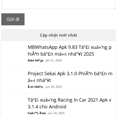
Gửi đi
Cập nhật mới nhất
MBWhatsApp Apk 9.83 Táº£i xuá»‘ng p
hiÃªn báº£n má»›i nháº¥t 2025
Giao tiáº¿p
- Jan 01, 2026
Project Sekai Apk 3.1.0 PhiÃªn báº£n m
á»›i nháº¥t
Ã‚m nháº¡c
- Jun 20, 2025
Táº£i xuá»‘ng Racing In Car 2021 Apk v
3.1.4 cho Android
Cuá»™c Ä‘ua
- Jun 20, 2025