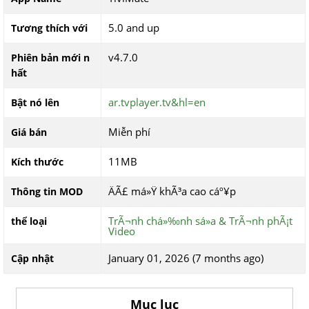
5.0 and up
Tương thích với
v4.7.0
Phiên bản mới n
hất
ar.tvplayer.tv&hl=en
Bật nó lên
Miễn phí
Giá bán
11MB
Kích thước
ÄÃ£ má»Ÿ khÃ³a cao cáº¥p
Thông tin MOD
TrÃ¬nh chá»‰nh sá»­a & TrÃ¬nh phÃ¡t
thể loại
Video
January 01, 2026 (7 months ago)
Cập nhật
Mục lục