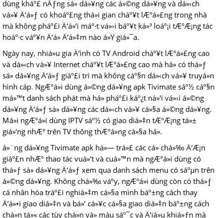
dùng kháº£ nÄƒng sá»­ dá»¥ng các á»©ng dá»¥ng và dá»‹ch
vá»¥ Ä‘á»ƒ có khoáº£ng thá»i gian cháº¥t lÆ°á»£ng trong nhà
mà không pháº£i Ä‘á»‘i máº·t vá»›i báº¥t ká»³ loáº¡i tÆ°Æ¡ng tác
hoáº·c váº¥n Ä‘á» Ä‘á»‡m nào á»Ÿ giá»¯a.
Ngày nay, nhiá»u gia Ä‘ình có TV Android cháº¥t lÆ°á»£ng cao
và dá»‹ch vá»¥ Internet cháº¥t lÆ°á»£ng cao mà há» có thá»ƒ
sá»­ dá»¥ng Ä‘á»ƒ giáº£i trí mà không cáº§n dá»‹ch vá»¥ truyá»n
hình cáp. NgÆ°á»i dùng á»©ng dá»¥ng apk Tivimate sáº½ cáº§n
má»™t danh sách phát mà há» pháº£i káº¿t ná»‘i vá»›i á»©ng
dá»¥ng Ä‘á»ƒ sá»­ dá»¥ng các dá»‹ch vá»¥ cá»§a á»©ng dá»¥ng.
Má»i ngÆ°á»i dùng IPTV sáº½ có giao diá»‡n tÆ°Æ¡ng tá»±
giá»‘ng nhÆ° trên TV thông thÆ°á»ng cá»§a há».
á»¨ng dá»¥ng Tivimate apk há»— trá»£ các cá»­ chá»‰ Ä‘Æ¡n
giáº£n nhÆ° thao tác vuá»‘t và cuá»™n mà ngÆ°á»i dùng có
thá»ƒ sá»­ dá»¥ng Ä‘á»ƒ xem qua danh sách menu có sáºµn trên
á»©ng dá»¥ng. Không chá»‰ váº­y, ngÆ°á»i dùng còn có thá»ƒ
cá nhân hóa tráº£i nghiá»‡m cá»§a mình báº±ng cách thay
Ä‘á»•i giao diá»‡n và bá»‘ cá»¥c cá»§a giao diá»‡n báº±ng cách
chá»n tá»« các tùy chá»n vá» màu sáº¯c và Ä‘iá»u khiá»ƒn mà