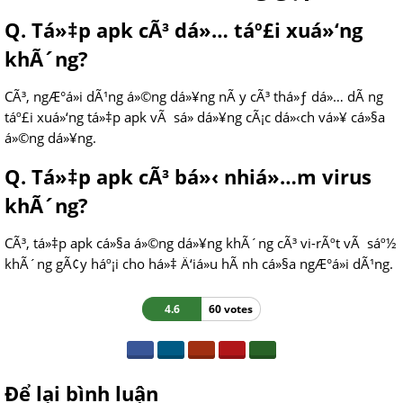
Q. Tá»‡p apk cÃ³ dá»… táº£i xuá»‘ng
khÃ´ng?
CÃ³, ngÆ°á»i dÃ¹ng á»©ng dá»¥ng nÃ y cÃ³ thá»ƒ dá»… dÃ ng
táº£i xuá»‘ng tá»‡p apk vÃ sá»­ dá»¥ng cÃ¡c dá»‹ch vá»¥ cá»§a
á»©ng dá»¥ng.
Q. Tá»‡p apk cÃ³ bá»‹ nhiá»…m virus
khÃ´ng?
CÃ³, tá»‡p apk cá»§a á»©ng dá»¥ng khÃ´ng cÃ³ vi-rÃºt vÃ sáº½
khÃ´ng gÃ¢y háº¡i cho há»‡ Ä‘iá»u hÃ nh cá»§a ngÆ°á»i dÃ¹ng.
4.6
60 votes
Để lại bình luận