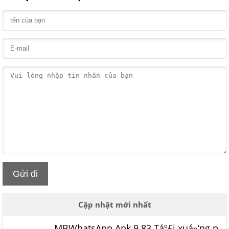
Gửi đi
Cập nhật mới nhất
MBWhatsApp Apk 9.83 Táº£i xuá»‘ng p