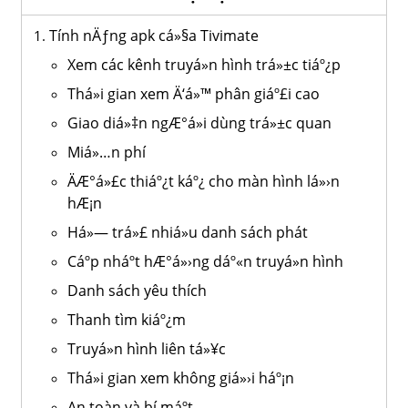
Tính nÄƒng apk cá»§a Tivimate
Xem các kênh truyá»n hình trá»±c tiáº¿p
Thá»i gian xem Ä‘á»™ phân giáº£i cao
Giao diá»‡n ngÆ°á»i dùng trá»±c quan
Miá»…n phí
ÄÆ°á»£c thiáº¿t káº¿ cho màn hình lá»›n
hÆ¡n
Há»— trá»£ nhiá»u danh sách phát
Cáº­p nháº­t hÆ°á»›ng dáº«n truyá»n hình
Danh sách yêu thích
Thanh tìm kiáº¿m
Truyá»n hình liên tá»¥c
Thá»i gian xem không giá»›i háº¡n
An toàn và bí máº­t