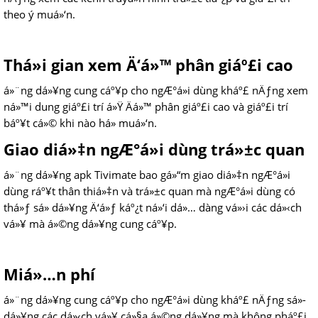
theo ý muá»‘n.
Thá»i gian xem Ä‘á»™ phân giáº£i cao
á»¨ng dá»¥ng cung cáº¥p cho ngÆ°á»i dùng kháº£ nÄƒng xem
ná»™i dung giáº£i trí á»Ÿ Äá»™ phân giáº£i cao và giáº£i trí
báº¥t cá»© khi nào há» muá»‘n.
Giao diá»‡n ngÆ°á»i dùng trá»±c quan
á»¨ng dá»¥ng apk Tivimate bao gá»“m giao diá»‡n ngÆ°á»i
dùng ráº¥t thân thiá»‡n và trá»±c quan mà ngÆ°á»i dùng có
thá»ƒ sá»­ dá»¥ng Ä‘á»ƒ káº¿t ná»‘i dá»… dàng vá»›i các dá»‹ch
vá»¥ mà á»©ng dá»¥ng cung cáº¥p.
Miá»…n phí
á»¨ng dá»¥ng cung cáº¥p cho ngÆ°á»i dùng kháº£ nÄƒng sá»­
dá»¥ng các dá»‹ch vá»¥ cá»§a á»©ng dá»¥ng mà không pháº£i