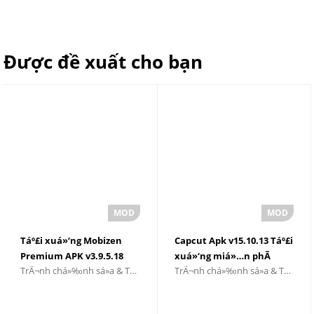
Được đề xuất cho bạn
Táº£i xuá»‘ng Mobizen
Capcut Apk v15.10.13 Táº£i
Premium APK v3.9.5.18
xuá»‘ng miá»…n phÃ­
TrÃ¬nh chá»‰nh sá»­a & TrÃ¬nh phÃ¡t Video
TrÃ¬nh chá»‰nh sá»­a & TrÃ¬nh phÃ¡t Video
2025