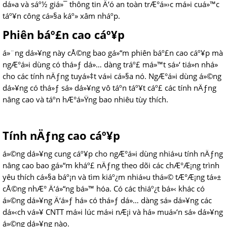
dá»a và sáº½ giá»¯ thông tin Ä‘ó an toàn trÆ°á»›c má»i cuá»™c
táº¥n công cá»§a káº» xâm nháº­p.
Phiên báº£n cao cáº¥p
á»¨ng dá»¥ng này cÅ©ng bao gá»“m phiên báº£n cao cáº¥p mà
ngÆ°á»i dùng có thá»ƒ dá»… dàng tráº£ má»™t sá»‘ tiá»n nhá»
cho các tính nÄƒng tuyá»‡t vá»i cá»§a nó. NgÆ°á»i dùng á»©ng
dá»¥ng có thá»ƒ sá»­ dá»¥ng vô táº­n táº¥t cáº£ các tính nÄƒng
nâng cao và táº­n hÆ°á»Ÿng bao nhiêu tùy thích.
Tính nÄƒng cao cáº¥p
á»©ng dá»¥ng cung cáº¥p cho ngÆ°á»i dùng nhiá»u tính nÄƒng
nâng cao bao gá»“m kháº£ nÄƒng theo dõi các chÆ°Æ¡ng trình
yêu thích cá»§a báº¡n và tìm kiáº¿m nhiá»u thá»© tÆ°Æ¡ng tá»±
cÅ©ng nhÆ° Ä‘á»“ng bá»™ hóa. Có các thiáº¿t bá»‹ khác có
á»©ng dá»¥ng Ä‘á»ƒ há» có thá»ƒ dá»… dàng sá»­ dá»¥ng các
dá»‹ch vá»¥ CNTT má»i lúc má»i nÆ¡i và há» muá»‘n sá»­ dá»¥ng
á»©ng dá»¥ng nào.