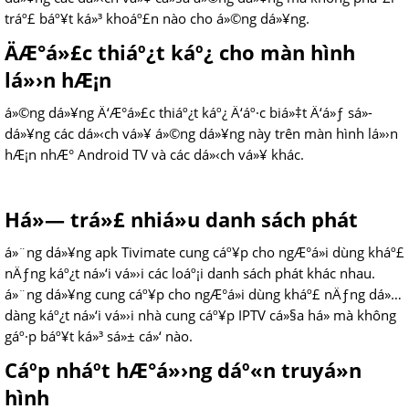
tráº£ báº¥t ká»³ khoáº£n nào cho á»©ng dá»¥ng.
ÄÆ°á»£c thiáº¿t káº¿ cho màn hình
lá»›n hÆ¡n
á»©ng dá»¥ng Ä‘Æ°á»£c thiáº¿t káº¿ Ä‘áº·c biá»‡t Ä‘á»ƒ sá»­
dá»¥ng các dá»‹ch vá»¥ á»©ng dá»¥ng này trên màn hình lá»›n
hÆ¡n nhÆ° Android TV và các dá»‹ch vá»¥ khác.
Há»— trá»£ nhiá»u danh sách phát
á»¨ng dá»¥ng apk Tivimate cung cáº¥p cho ngÆ°á»i dùng kháº£
nÄƒng káº¿t ná»‘i vá»›i các loáº¡i danh sách phát khác nhau.
á»¨ng dá»¥ng cung cáº¥p cho ngÆ°á»i dùng kháº£ nÄƒng dá»…
dàng káº¿t ná»‘i vá»›i nhà cung cáº¥p IPTV cá»§a há» mà không
gáº·p báº¥t ká»³ sá»± cá»‘ nào.
Cáº­p nháº­t hÆ°á»›ng dáº«n truyá»n
hình