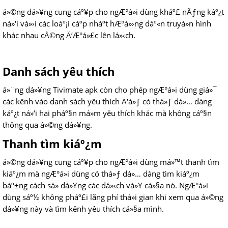
á»©ng dá»¥ng cung cáº¥p cho ngÆ°á»i dùng kháº£ nÄƒng káº¿t
ná»‘i vá»›i các loáº¡i cáº­p nháº­t hÆ°á»›ng dáº«n truyá»n hình
khác nhau cÅ©ng Ä‘Æ°á»£c lên lá»‹ch.
Danh sách yêu thích
á»¨ng dá»¥ng Tivimate apk còn cho phép ngÆ°á»i dùng giá»¯
các kênh vào danh sách yêu thích Ä‘á»ƒ có thá»ƒ dá»… dàng
káº¿t ná»‘i hai pháº§n má»m yêu thích khác mà không cáº§n
thông qua á»©ng dá»¥ng.
Thanh tìm kiáº¿m
á»©ng dá»¥ng cung cáº¥p cho ngÆ°á»i dùng má»™t thanh tìm
kiáº¿m mà ngÆ°á»i dùng có thá»ƒ dá»… dàng tìm kiáº¿m
báº±ng cách sá»­ dá»¥ng các dá»‹ch vá»¥ cá»§a nó. NgÆ°á»i
dùng sáº½ không pháº£i lãng phí thá»i gian khi xem qua á»©ng
dá»¥ng này và tìm kênh yêu thích cá»§a mình.