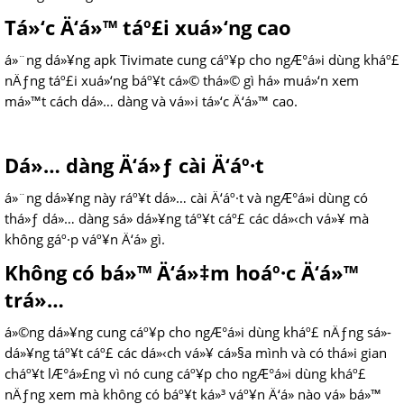
Tá»‘c Ä‘á»™ táº£i xuá»‘ng cao
á»¨ng dá»¥ng apk Tivimate cung cáº¥p cho ngÆ°á»i dùng kháº£
nÄƒng táº£i xuá»‘ng báº¥t cá»© thá»© gì há» muá»‘n xem
má»™t cách dá»… dàng và vá»›i tá»‘c Ä‘á»™ cao.
Dá»… dàng Ä‘á»ƒ cài Ä‘áº·t
á»¨ng dá»¥ng này ráº¥t dá»… cài Ä‘áº·t và ngÆ°á»i dùng có
thá»ƒ dá»… dàng sá»­ dá»¥ng táº¥t cáº£ các dá»‹ch vá»¥ mà
không gáº·p váº¥n Ä‘á» gì.
Không có bá»™ Ä‘á»‡m hoáº·c Ä‘á»™
trá»…
á»©ng dá»¥ng cung cáº¥p cho ngÆ°á»i dùng kháº£ nÄƒng sá»­
dá»¥ng táº¥t cáº£ các dá»‹ch vá»¥ cá»§a mình và có thá»i gian
cháº¥t lÆ°á»£ng vì nó cung cáº¥p cho ngÆ°á»i dùng kháº£
nÄƒng xem mà không có báº¥t ká»³ váº¥n Ä‘á» nào vá» bá»™