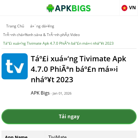
VN
Trang Chủ
á»¨ng dá»¥ng
TrÃ¬nh chá»‰nh sá»­a & TrÃ¬nh phÃ¡t Video
Táº£i xuá»‘ng Tivimate Apk 4.7.0 PhiÃªn báº£n má»›i nháº¥t 2023
Táº£i xuá»‘ng Tivimate Apk
4.7.0 PhiÃªn báº£n má»›i
nháº¥t 2023
APK Bigs
- Jan 01, 2026
Tải ngay
TiviMate
App Name