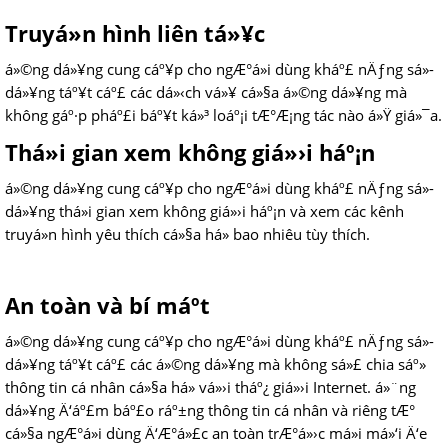
Truyá»n hình liên tá»¥c
á»©ng dá»¥ng cung cáº¥p cho ngÆ°á»i dùng kháº£ nÄƒng sá»­
dá»¥ng táº¥t cáº£ các dá»‹ch vá»¥ cá»§a á»©ng dá»¥ng mà
không gáº·p pháº£i báº¥t ká»³ loáº¡i tÆ°Æ¡ng tác nào á»Ÿ giá»¯a.
Thá»i gian xem không giá»›i háº¡n
á»©ng dá»¥ng cung cáº¥p cho ngÆ°á»i dùng kháº£ nÄƒng sá»­
dá»¥ng thá»i gian xem không giá»›i háº¡n và xem các kênh
truyá»n hình yêu thích cá»§a há» bao nhiêu tùy thích.
An toàn và bí máº­t
á»©ng dá»¥ng cung cáº¥p cho ngÆ°á»i dùng kháº£ nÄƒng sá»­
dá»¥ng táº¥t cáº£ các á»©ng dá»¥ng mà không sá»£ chia sáº»
thông tin cá nhân cá»§a há» vá»›i tháº¿ giá»›i Internet. á»¨ng
dá»¥ng Ä‘áº£m báº£o ráº±ng thông tin cá nhân và riêng tÆ°
cá»§a ngÆ°á»i dùng Ä‘Æ°á»£c an toàn trÆ°á»›c má»i má»‘i Ä‘e