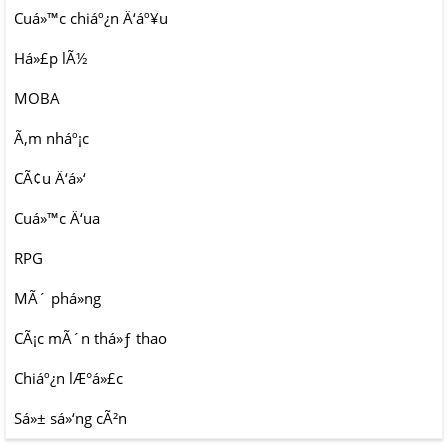
Cuá»™c chiáº¿n Ä‘áº¥u
Há»£p lÃ½
MOBA
Ã‚m nháº¡c
CÃ¢u Ä‘á»‘
Cuá»™c Ä‘ua
RPG
MÃ´ phá»ng
CÃ¡c mÃ´n thá»ƒ thao
Chiáº¿n lÆ°á»£c
Sá»± sá»‘ng cÃ²n