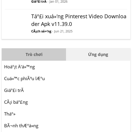
Giáº£i trÃ­
- Jan 01, 2026
Táº£i xuá»‘ng Pinterest Video Downloa
der Apk v11.39.0
CÃ¡ch sá»‘ng
- Jun 21, 2025
Trò chơi
Ứng dụng
Hoáº¡t Ä‘á»™ng
Cuá»™c phiÃªu lÆ°u
Giáº£i trÃ­
CÃ¡i báº£ng
Tháº»
BÃ¬nh thÆ°á»ng