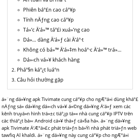
Phiên báº£n cao cáº¥p
Tính nÄƒng cao cáº¥p
Tá»‘c Ä‘á»™ táº£i xuá»‘ng cao
Dá»… dàng Ä‘á»ƒ cài Ä‘áº·t
Không có bá»™ Ä‘á»‡m hoáº·c Ä‘á»™ trá»…
Dá»‹ch vá»¥ khách hàng
Pháº§n káº¿t luáº­n
Câu hỏi thường gặp
á»¨ng dá»¥ng apk Tivimate cung cáº¥p cho ngÆ°á»i dùng kháº£
nÄƒng sá»­ dá»¥ng dá»‹ch vá»¥ á»©ng dá»¥ng Ä‘á»ƒ xem các
kênh truyá»n hình trá»±c tiáº¿p tá»« nhà cung cáº¥p IPTV trên
các thiáº¿t bá»‹ Android cá»¥ thá»ƒ cá»§a há». á»¨ng dá»¥ng
apk Tivimate Ä‘Æ°á»£c phát triá»ƒn bá»Ÿi nhà phát triá»ƒn web
tawfiq Al khaldi. á»¨ng dá»¥ng này cung cáº¥p cho ngÆ°á»i