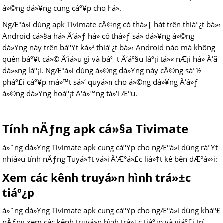
á»©ng dá»¥ng cung cáº¥p cho há».
NgÆ°á»i dùng apk Tivimate cÅ©ng có thá»ƒ hát trên thiáº¿t bá»‹
Android cá»§a há» Ä‘á»ƒ há» có thá»ƒ sá»­ dá»¥ng á»©ng
dá»¥ng này trên báº¥t ká»³ thiáº¿t bá»‹ Android nào mà không
quên báº¥t cá»© Ä‘iá»u gì và báº¯t Ä‘áº§u láº¡i tá»« nÆ¡i há» Ä‘ã
dá»«ng láº¡i. NgÆ°á»i dùng á»©ng dá»¥ng này cÅ©ng sáº½
pháº£i cáº¥p má»™t sá»‘ quyá»n cho á»©ng dá»¥ng Ä‘á»ƒ
á»©ng dá»¥ng hoáº¡t Ä‘á»™ng tá»‘i Æ°u.
Tính nÄƒng apk cá»§a Tivimate
á»¨ng dá»¥ng Tivimate apk cung cáº¥p cho ngÆ°á»i dùng ráº¥t
nhiá»u tính nÄƒng Tuyá»‡t vá»i Ä‘Æ°á»£c liá»‡t kê bên dÆ°á»›i:
Xem các kênh truyá»n hình trá»±c
tiáº¿p
á»¨ng dá»¥ng Tivimate apk cung cáº¥p cho ngÆ°á»i dùng kháº£
nÄƒng xem các kênh truyá»n hình trá»±c tiáº¿p và giáº£i trí