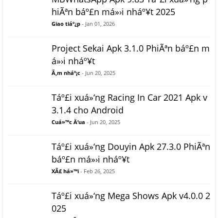
hiÃªn báº£n má»›i nháº¥t 2025
Giao tiáº¿p
- Jan 01, 2026
Project Sekai Apk 3.1.0 PhiÃªn báº£n m
á»›i nháº¥t
Ã‚m nháº¡c
- Jun 20, 2025
Táº£i xuá»‘ng Racing In Car 2021 Apk v
3.1.4 cho Android
Cuá»™c Ä‘ua
- Jun 20, 2025
Táº£i xuá»‘ng Douyin Apk 27.3.0 PhiÃªn
báº£n má»›i nháº¥t
XÃ£ há»™i
- Feb 26, 2025
Táº£i xuá»‘ng Mega Shows Apk v4.0.0 2
025