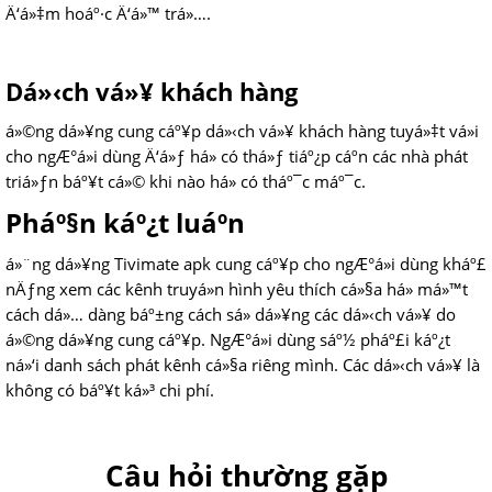
Ä‘á»‡m hoáº·c Ä‘á»™ trá»….
Dá»‹ch vá»¥ khách hàng
á»©ng dá»¥ng cung cáº¥p dá»‹ch vá»¥ khách hàng tuyá»‡t vá»i
cho ngÆ°á»i dùng Ä‘á»ƒ há» có thá»ƒ tiáº¿p cáº­n các nhà phát
triá»ƒn báº¥t cá»© khi nào há» có tháº¯c máº¯c.
Pháº§n káº¿t luáº­n
á»¨ng dá»¥ng Tivimate apk cung cáº¥p cho ngÆ°á»i dùng kháº£
nÄƒng xem các kênh truyá»n hình yêu thích cá»§a há» má»™t
cách dá»… dàng báº±ng cách sá»­ dá»¥ng các dá»‹ch vá»¥ do
á»©ng dá»¥ng cung cáº¥p. NgÆ°á»i dùng sáº½ pháº£i káº¿t
ná»‘i danh sách phát kênh cá»§a riêng mình. Các dá»‹ch vá»¥ là
không có báº¥t ká»³ chi phí.
Câu hỏi thường gặp