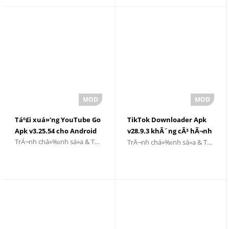
Táº£i xuá»‘ng YouTube Go
TikTok Downloader Apk
Apk v3.25.54 cho Android
v28.9.3 khÃ´ng cÃ³ hÃ¬nh
TrÃ¬nh chá»‰nh sá»­a & TrÃ¬nh phÃ¡t Video
TrÃ¬nh chá»‰nh sá»­a & TrÃ¬nh phÃ¡t Video
má»