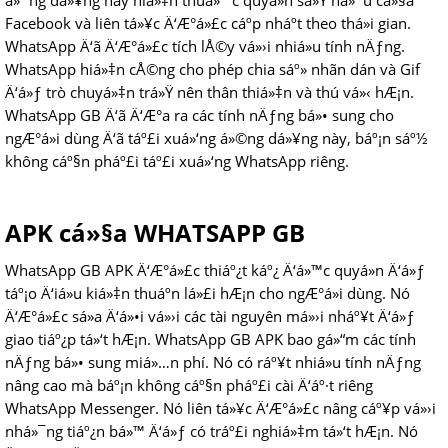
á»¨ng dá»¥ng này hiá»‡n thuá»™c quyá»n sá»Ÿ há»¯u cá»§a
Facebook và liên tá»¥c Ä‘Æ°á»£c cáº­p nháº­t theo thá»i gian.
WhatsApp Ä‘ã Ä‘Æ°á»£c tích lÅ©y vá»›i nhiá»u tính nÄƒng.
WhatsApp hiá»‡n cÅ©ng cho phép chia sáº» nhãn dán và Gif
Ä‘á»ƒ trò chuyá»‡n trá»Ÿ nên thân thiá»‡n và thú vá»‹ hÆ¡n.
WhatsApp GB Ä‘ã Ä‘Æ°a ra các tính nÄƒng bá»• sung cho
ngÆ°á»i dùng Ä‘ã táº£i xuá»‘ng á»©ng dá»¥ng này, báº¡n sáº½
không cáº§n pháº£i táº£i xuá»‘ng WhatsApp riêng.
APK cá»§a WHATSAPP GB
WhatsApp GB APK Ä‘Æ°á»£c thiáº¿t káº¿ Ä‘á»™c quyá»n Ä‘á»ƒ
táº¡o Ä‘iá»u kiá»‡n thuáº­n lá»£i hÆ¡n cho ngÆ°á»i dùng. Nó
Ä‘Æ°á»£c sá»­a Ä‘á»•i vá»›i các tài nguyên má»›i nháº¥t Ä‘á»ƒ
giao tiáº¿p tá»‘t hÆ¡n. WhatsApp GB APK bao gá»“m các tính
nÄƒng bá»• sung miá»…n phí. Nó có ráº¥t nhiá»u tính nÄƒng
nâng cao mà báº¡n không cáº§n pháº£i cài Ä‘áº·t riêng
WhatsApp Messenger. Nó liên tá»¥c Ä‘Æ°á»£c nâng cáº¥p vá»›i
nhá»¯ng tiáº¿n bá»™ Ä‘á»ƒ có tráº£i nghiá»‡m tá»‘t hÆ¡n. Nó