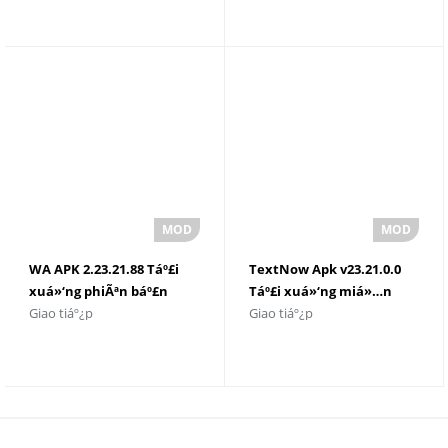
WA APK 2.23.21.88 Táº£i
TextNow Apk v23.21.0.0
xuá»‘ng phiÃªn báº£n
Táº£i xuá»‘ng miá»…n
Giao tiáº¿p
Giao tiáº¿p
má»›i nháº¥t 2023
phÃ­