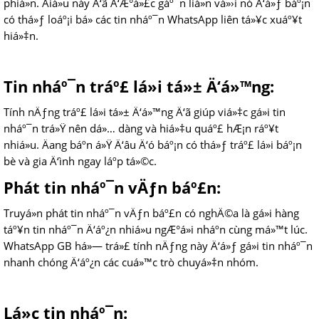
phiá»n. Äiá»u này Ä‘ã Ä‘Æ°á»£c gáº¯n liá»n vá»›i nó Ä‘á»ƒ báº¡n
có thá»ƒ loáº¡i bá» các tin nháº¯n WhatsApp liên tá»¥c xuáº¥t
hiá»‡n.
Tin nháº¯n tráº£ lá»i tá»± Ä‘á»™ng:
Tính nÄƒng tráº£ lá»i tá»± Ä‘á»™ng Ä‘ã giúp viá»‡c gá»­i tin
nháº¯n trá»Ÿ nên dá»… dàng và hiá»‡u quáº£ hÆ¡n ráº¥t
nhiá»u. Äang báº­n á»Ÿ Ä‘âu Ä‘ó báº¡n có thá»ƒ tráº£ lá»i báº¡n
bè và gia Ä‘ình ngay láº­p tá»©c.
Phát tin nháº¯n vÄƒn báº£n:
Truyá»n phát tin nháº¯n vÄƒn báº£n có nghÄ©a là gá»­i hàng
táº¥n tin nháº¯n Ä‘áº¿n nhiá»u ngÆ°á»i nháº­n cùng má»™t lúc.
WhatsApp GB há»— trá»£ tính nÄƒng này Ä‘á»ƒ gá»­i tin nháº¯n
nhanh chóng Ä‘áº¿n các cuá»™c trò chuyá»‡n nhóm.
Lá»c tin nháº¯n: