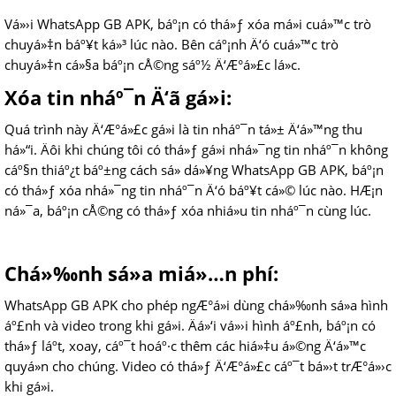
Vá»›i WhatsApp GB APK, báº¡n có thá»ƒ xóa má»i cuá»™c trò
chuyá»‡n báº¥t ká»³ lúc nào. Bên cáº¡nh Ä‘ó cuá»™c trò
chuyá»‡n cá»§a báº¡n cÅ©ng sáº½ Ä‘Æ°á»£c lá»c.
Xóa tin nháº¯n Ä‘ã gá»­i:
Quá trình này Ä‘Æ°á»£c gá»i là tin nháº¯n tá»± Ä‘á»™ng thu
há»“i. Äôi khi chúng tôi có thá»ƒ gá»­i nhá»¯ng tin nháº¯n không
cáº§n thiáº¿t báº±ng cách sá»­ dá»¥ng WhatsApp GB APK, báº¡n
có thá»ƒ xóa nhá»¯ng tin nháº¯n Ä‘ó báº¥t cá»© lúc nào. HÆ¡n
ná»¯a, báº¡n cÅ©ng có thá»ƒ xóa nhiá»u tin nháº¯n cùng lúc.
Chá»‰nh sá»­a miá»…n phí:
WhatsApp GB APK cho phép ngÆ°á»i dùng chá»‰nh sá»­a hình
áº£nh và video trong khi gá»­i. Äá»‘i vá»›i hình áº£nh, báº¡n có
thá»ƒ láº­t, xoay, cáº¯t hoáº·c thêm các hiá»‡u á»©ng Ä‘á»™c
quyá»n cho chúng. Video có thá»ƒ Ä‘Æ°á»£c cáº¯t bá»›t trÆ°á»›c
khi gá»­i.