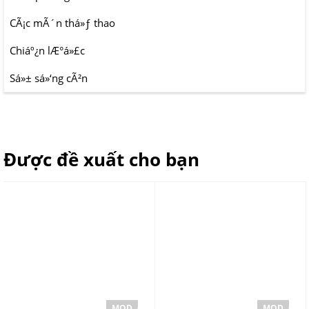
CÃ¡c mÃ´n thá»ƒ thao
Chiáº¿n lÆ°á»£c
Sá»± sá»‘ng cÃ²n
Được đề xuất cho bạn