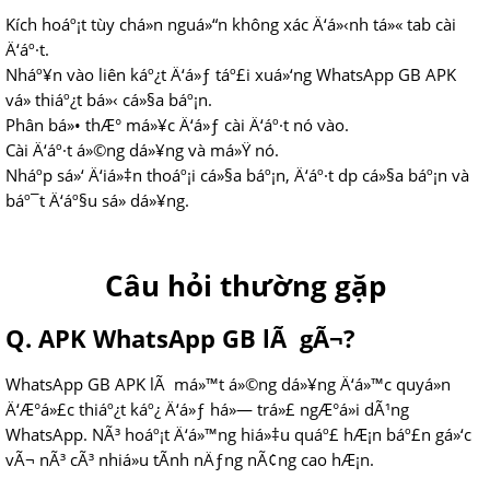
Kích hoáº¡t tùy chá»n nguá»“n không xác Ä‘á»‹nh tá»« tab cài
Ä‘áº·t.
Nháº¥n vào liên káº¿t Ä‘á»ƒ táº£i xuá»‘ng WhatsApp GB APK
vá» thiáº¿t bá»‹ cá»§a báº¡n.
Phân bá»• thÆ° má»¥c Ä‘á»ƒ cài Ä‘áº·t nó vào.
Cài Ä‘áº·t á»©ng dá»¥ng và má»Ÿ nó.
Nháº­p sá»‘ Ä‘iá»‡n thoáº¡i cá»§a báº¡n, Ä‘áº·t dp cá»§a báº¡n và
báº¯t Ä‘áº§u sá»­ dá»¥ng.
Câu hỏi thường gặp
Q. APK WhatsApp GB lÃ gÃ¬?
WhatsApp GB APK lÃ má»™t á»©ng dá»¥ng Ä‘á»™c quyá»n
Ä‘Æ°á»£c thiáº¿t káº¿ Ä‘á»ƒ há»— trá»£ ngÆ°á»i dÃ¹ng
WhatsApp. NÃ³ hoáº¡t Ä‘á»™ng hiá»‡u quáº£ hÆ¡n báº£n gá»‘c
vÃ¬ nÃ³ cÃ³ nhiá»u tÃ­nh nÄƒng nÃ¢ng cao hÆ¡n.