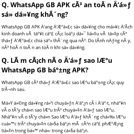
Q. WhatsApp GB APK cÃ³ an toÃ n Ä‘á»ƒ
sá»­ dá»¥ng khÃ´ng?
WhatsApp GB APK Ä‘ang Ä‘Æ°á»£c sá»­ dá»¥ng cho má»¥c Ä‘Ã­ch
kinh doanh vÃ táº¥t cáº£ cÃ¡c loáº¡i dá»¯ liá»‡u vÃ tá»‡p cÃ³
thá»ƒ Ä‘Æ°á»£c chia sáº» thÃ´ng qua nÃ³. Do tÃ­nh nÄƒng nÃ y,
nÃ³ hoÃ n toÃ n an toÃ n khi sá»­ dá»¥ng.
Q. LÃ m cÃ¡ch nÃ o Ä‘á»ƒ sao lÆ°u
WhatsApp GB báº±ng APK?
WhatsApp GB cÃ³ thá»ƒ Ä‘Æ°á»£c sao lÆ°u báº±ng cÃ¡c quy
trÃ¬nh sau.
Má»Ÿ á»©ng dá»¥ng rá»“i chuyá»ƒn Ä‘áº¿n cÃ i Ä‘áº·t, nháº¥n
vÃ o tÃ¹y chá»n sao lÆ°u trÃ² chuyá»‡n Ä‘á»ƒ sao lÆ°u.
Nháº¥n vÃ o tÃ¹y chá»n Sao lÆ°u Ä‘á»ƒ khÃ´ng chá»‰ lÆ°u
cuá»™c trÃ² chuyá»‡n cá»§a báº¡n mÃ cÃ²n cáº£ phÆ°Æ¡ng
tiá»‡n trong bá»™ nhá»› trong cá»§a báº¡n.