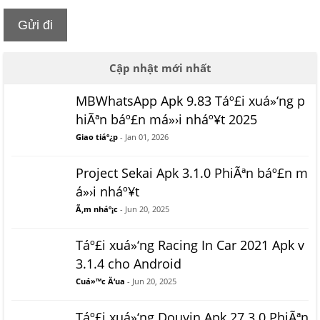
Gửi đi
Cập nhật mới nhất
MBWhatsApp Apk 9.83 Táº£i xuá»‘ng p
hiÃªn báº£n má»›i nháº¥t 2025
Giao tiáº¿p
- Jan 01, 2026
Project Sekai Apk 3.1.0 PhiÃªn báº£n m
á»›i nháº¥t
Ã‚m nháº¡c
- Jun 20, 2025
Táº£i xuá»‘ng Racing In Car 2021 Apk v
3.1.4 cho Android
Cuá»™c Ä‘ua
- Jun 20, 2025
Táº£i xuá»‘ng Douyin Apk 27.3.0 PhiÃªn