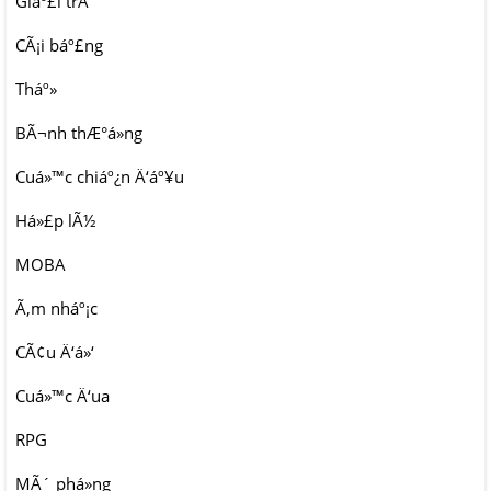
Giáº£i trÃ­
CÃ¡i báº£ng
Tháº»
BÃ¬nh thÆ°á»ng
Cuá»™c chiáº¿n Ä‘áº¥u
Há»£p lÃ½
MOBA
Ã‚m nháº¡c
CÃ¢u Ä‘á»‘
Cuá»™c Ä‘ua
RPG
MÃ´ phá»ng