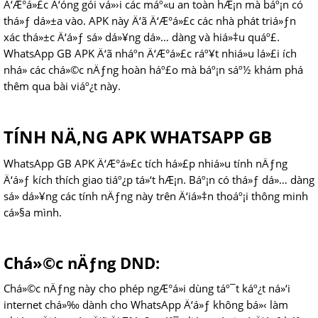
Ä‘Æ°á»£c Ä‘óng gói vá»›i các máº«u an toàn hÆ¡n mà báº¡n có
thá»ƒ dá»±a vào. APK này Ä‘ã Ä‘Æ°á»£c các nhà phát triá»ƒn
xác thá»±c Ä‘á»ƒ sá»­ dá»¥ng dá»… dàng và hiá»‡u quáº£.
WhatsApp GB APK Ä‘ã nháº­n Ä‘Æ°á»£c ráº¥t nhiá»u lá»£i ích
nhá» các chá»©c nÄƒng hoàn háº£o mà báº¡n sáº½ khám phá
thêm qua bài viáº¿t này.
TÍNH NÄ‚NG APK WHATSAPP GB
WhatsApp GB APK Ä‘Æ°á»£c tích há»£p nhiá»u tính nÄƒng
Ä‘á»ƒ kích thích giao tiáº¿p tá»‘t hÆ¡n. Báº¡n có thá»ƒ dá»… dàng
sá»­ dá»¥ng các tính nÄƒng này trên Ä‘iá»‡n thoáº¡i thông minh
cá»§a mình.
Chá»©c nÄƒng DND:
Chá»©c nÄƒng này cho phép ngÆ°á»i dùng táº¯t káº¿t ná»‘i
internet chá»‰ dành cho WhatsApp Ä‘á»ƒ không bá»‹ làm