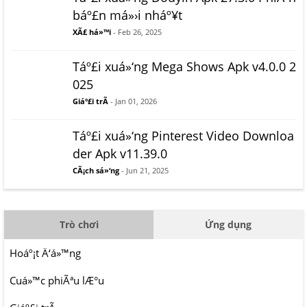
báº£n má»›i nháº¥t
XÃ£ há»™i
- Feb 26, 2025
Táº£i xuá»‘ng Mega Shows Apk v4.0.0 2
025
Giáº£i trÃ­
- Jan 01, 2026
Táº£i xuá»‘ng Pinterest Video Downloa
der Apk v11.39.0
CÃ¡ch sá»‘ng
- Jun 21, 2025
Trò chơi
Ứng dụng
Hoáº¡t Ä‘á»™ng
Cuá»™c phiÃªu lÆ°u