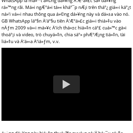
WhatsApp là má»™t á»©ng dá»¥ng Ä‘Æ°á»£c sá»­ dá»¥ng
rá»™ng rãi. Má»i ngÆ°á»i tá»« kháº¯p nÆ¡i trên tháº¿ giá»›i káº¿t
ná»‘i vá»›i nhau thông qua á»©ng dá»¥ng này và dá»±a vào nó.
GB WhatsApp láº§n Ä‘áº§u tiên Ä‘Æ°á»£c giá»›i thiá»‡u vào
nÄƒm 2009 vá»›i má»¥c Ä‘ích thá»±c hiá»‡n cáº£ cuá»™c gá»i
thoáº¡i và video, trò chuyá»‡n, chia sáº» phÆ°Æ¡ng tiá»‡n, tài
liá»‡u và Ä‘á»‹a Ä‘iá»ƒm, v.v.