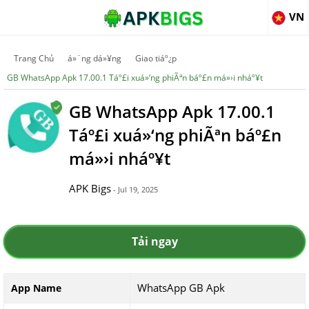
VN
Trang Chủ
á»¨ng dá»¥ng
Giao tiáº¿p
GB WhatsApp Apk 17.00.1 Táº£i xuá»‘ng phiÃªn báº£n má»›i nháº¥t
GB WhatsApp Apk 17.00.1
Táº£i xuá»‘ng phiÃªn báº£n
má»›i nháº¥t
APK Bigs
- Jul 19, 2025
Tải ngay
WhatsApp GB Apk
App Name