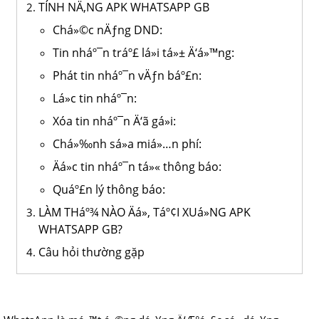
TÍNH NÄ‚NG APK WHATSAPP GB
Chá»©c nÄƒng DND:
Tin nháº¯n tráº£ lá»i tá»± Ä‘á»™ng:
Phát tin nháº¯n vÄƒn báº£n:
Lá»c tin nháº¯n:
Xóa tin nháº¯n Ä‘ã gá»­i:
Chá»‰nh sá»­a miá»…n phí:
Äá»c tin nháº¯n tá»« thông báo:
Quáº£n lý thông báo:
LÀM THáº¾ NÀO Äá»‚ Táº¢I XUá»NG APK
WHATSAPP GB?
Câu hỏi thường gặp