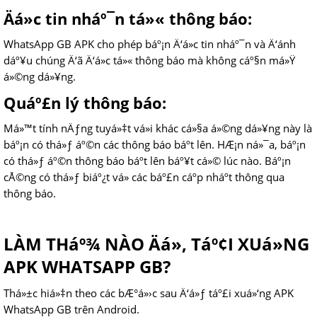
Äá»c tin nháº¯n tá»« thông báo:
WhatsApp GB APK cho phép báº¡n Ä‘á»c tin nháº¯n và Ä‘ánh
dáº¥u chúng Ä‘ã Ä‘á»c tá»« thông báo mà không cáº§n má»Ÿ
á»©ng dá»¥ng.
Quáº£n lý thông báo:
Má»™t tính nÄƒng tuyá»‡t vá»i khác cá»§a á»©ng dá»¥ng này là
báº¡n có thá»ƒ áº©n các thông báo báº­t lên. HÆ¡n ná»¯a, báº¡n
có thá»ƒ áº©n thông báo báº­t lên báº¥t cá»© lúc nào. Báº¡n
cÅ©ng có thá»ƒ biáº¿t vá» các báº£n cáº­p nháº­t thông qua
thông báo.
LÀM THáº¾ NÀO Äá»‚ Táº¢I XUá»NG
APK WHATSAPP GB?
Thá»±c hiá»‡n theo các bÆ°á»›c sau Ä‘á»ƒ táº£i xuá»‘ng APK
WhatsApp GB trên Android.