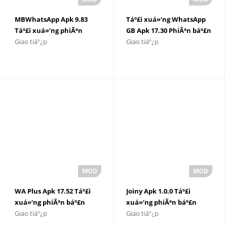
MBWhatsApp Apk 9.83
Táº£i xuá»‘ng WhatsApp
Táº£i xuá»‘ng phiÃªn
GB Apk 17.30 PhiÃªn báº£n
Giao tiáº¿p
Giao tiáº¿p
báº£n má»›i nháº¥t 2025
má»›i nháº¥t
WA Plus Apk 17.52 Táº£i
Joiny Apk 1.0.0 Táº£i
xuá»‘ng phiÃªn báº£n
xuá»‘ng phiÃªn báº£n
Giao tiáº¿p
Giao tiáº¿p
má»›i nháº¥t
má»›i nháº¥t 2025