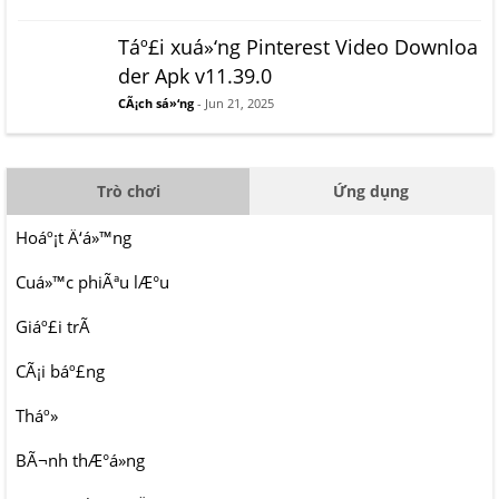
Táº£i xuá»‘ng Pinterest Video Downloa
der Apk v11.39.0
CÃ¡ch sá»‘ng
- Jun 21, 2025
Trò chơi
Ứng dụng
Hoáº¡t Ä‘á»™ng
Cuá»™c phiÃªu lÆ°u
Giáº£i trÃ­
CÃ¡i báº£ng
Tháº»
BÃ¬nh thÆ°á»ng