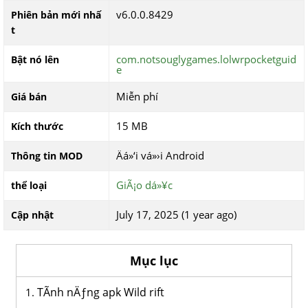
v6.0.0.8429
Phiên bản mới nhấ
t
com.notsouglygames.lolwrpocketguid
Bật nó lên
e
Miễn phí
Giá bán
15 MB
Kích thước
Äá»‘i vá»›i Android
Thông tin MOD
GiÃ¡o dá»¥c
thể loại
July 17, 2025 (1 year ago)
Cập nhật
Mục lục
TÃ­nh nÄƒng apk Wild rift