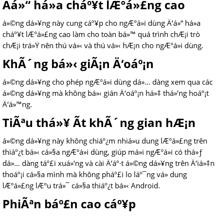
Äá»“ há»a cháº¥t lÆ°á»£ng cao
á»©ng dá»¥ng này cung cáº¥p cho ngÆ°á»i dùng Ä‘á»“ há»a
cháº¥t lÆ°á»£ng cao làm cho toàn bá»™ quá trình chÆ¡i trò
chÆ¡i trá»Ÿ nên thú vá»‹ và thú vá»‹ hÆ¡n cho ngÆ°á»i dùng.
KhÃ´ng bá»‹ giÃ¡n Ä‘oáº¡n
á»©ng dá»¥ng cho phép ngÆ°á»i dùng dá»… dàng xem qua các
á»©ng dá»¥ng mà không bá»‹ gián Ä‘oáº¡n há»‡ thá»‘ng hoáº¡t
Ä‘á»™ng.
TiÃªu thá»¥ Ã­t khÃ´ng gian hÆ¡n
á»©ng dá»¥ng này không chiáº¿m nhiá»u dung lÆ°á»£ng trên
thiáº¿t bá»‹ cá»§a ngÆ°á»i dùng, giúp má»i ngÆ°á»i có thá»ƒ
dá»… dàng táº£i xuá»‘ng và cài Ä‘áº·t á»©ng dá»¥ng trên Ä‘iá»‡n
thoáº¡i cá»§a mình mà không pháº£i lo láº¯ng vá» dung
lÆ°á»£ng lÆ°u trá»¯ cá»§a thiáº¿t bá»‹ Android.
PhiÃªn báº£n cao cáº¥p