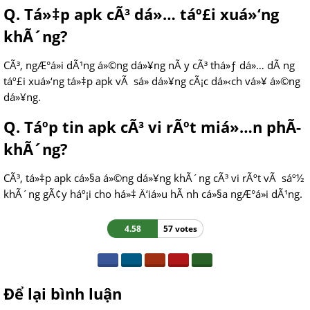
Q. Tá»‡p apk cÃ³ dá»… táº£i xuá»‘ng
khÃ´ng?
CÃ³, ngÆ°á»i dÃ¹ng á»©ng dá»¥ng nÃ y cÃ³ thá»ƒ dá»… dÃ ng
táº£i xuá»‘ng tá»‡p apk vÃ sá»­ dá»¥ng cÃ¡c dá»‹ch vá»¥ á»©ng
dá»¥ng.
Q. Táº­p tin apk cÃ³ vi rÃºt miá»…n phÃ­
khÃ´ng?
CÃ³, tá»‡p apk cá»§a á»©ng dá»¥ng khÃ´ng cÃ³ vi rÃºt vÃ sáº½
khÃ´ng gÃ¢y háº¡i cho há»‡ Ä‘iá»u hÃ nh cá»§a ngÆ°á»i dÃ¹ng.
4.58
57 votes
Để lại bình luận