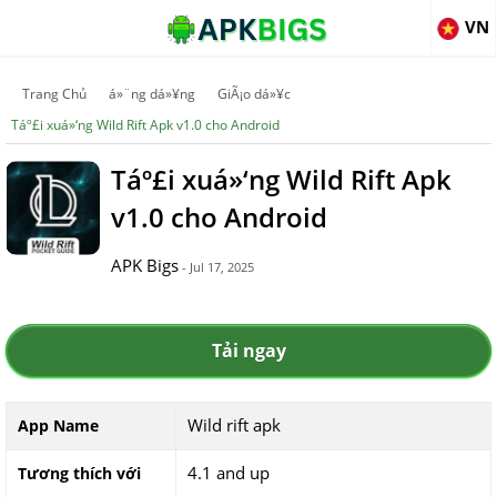
VN
Trang Chủ
á»¨ng dá»¥ng
GiÃ¡o dá»¥c
Táº£i xuá»‘ng Wild Rift Apk v1.0 cho Android
Táº£i xuá»‘ng Wild Rift Apk
v1.0 cho Android
APK Bigs
- Jul 17, 2025
Tải ngay
Wild rift apk
App Name
4.1 and up
Tương thích với