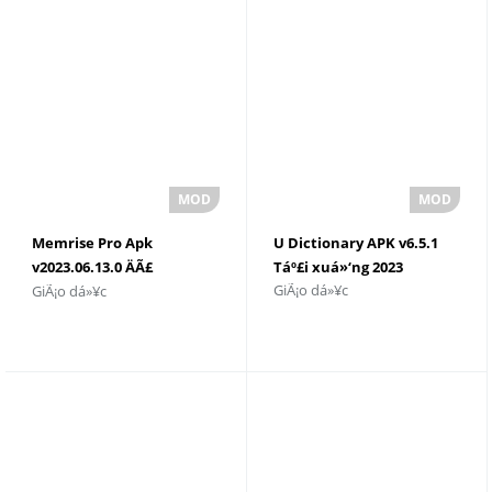
Memrise Pro Apk
U Dictionary APK v6.5.1
v2023.06.13.0 ÄÃ£
Táº£i xuá»‘ng 2023
GiÃ¡o dá»¥c
GiÃ¡o dá»¥c
Ä‘Æ°á»£c má»Ÿ khÃ³a
Ä‘áº§y Ä‘á»§