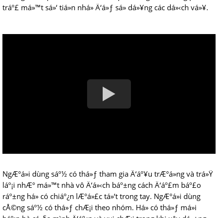
tráº£ má»™t sá»‘ tiá»n nhá» Ä‘á»ƒ sá»­ dá»¥ng các dá»‹ch vá»¥.
NgÆ°á»i dùng sáº½ có thá»ƒ tham gia Ä‘áº¥u trÆ°á»ng và trá»Ÿ
láº¡i nhÆ° má»™t nhà vô Ä‘á»‹ch báº±ng cách Ä‘áº£m báº£o
ráº±ng há» có chiáº¿n lÆ°á»£c tá»‘t trong tay. NgÆ°á»i dùng
cÅ©ng sáº½ có thá»ƒ chÆ¡i theo nhóm. Há» có thá»ƒ má»i