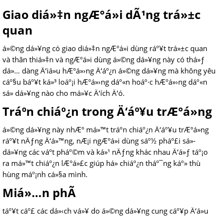
Giao diá»‡n ngÆ°á»i dÃ¹ng trá»±c
quan
á»©ng dá»¥ng có giao diá»‡n ngÆ°á»i dùng ráº¥t trá»±c quan
và thân thiá»‡n và ngÆ°á»i dùng á»©ng dá»¥ng này có thá»ƒ
dá»… dàng Ä‘iá»u hÆ°á»›ng Ä‘áº¿n á»©ng dá»¥ng mà không yêu
cáº§u báº¥t ká»³ loáº¡i hÆ°á»›ng dáº«n hoáº·c hÆ°á»›ng dáº«n
sá»­ dá»¥ng nào cho má»¥c Ä‘ích Ä‘ó.
Tráº­n chiáº¿n trong Ä‘áº¥u trÆ°á»ng
á»©ng dá»¥ng này nhÆ° má»™t tráº­n chiáº¿n Ä‘áº¥u trÆ°á»ng
ráº¥t nÄƒng Ä‘á»™ng, nÆ¡i ngÆ°á»i dùng sáº½ pháº£i sá»­
dá»¥ng các váº­t pháº©m và ká»¹ nÄƒng khác nhau Ä‘á»ƒ táº¡o
ra má»™t chiáº¿n lÆ°á»£c giúp há» chiáº¿n tháº¯ng káº» thù
hùng máº¡nh cá»§a mình.
Miá»…n phÃ­
táº¥t cáº£ các dá»‹ch vá»¥ do á»©ng dá»¥ng cung cáº¥p Ä‘á»u