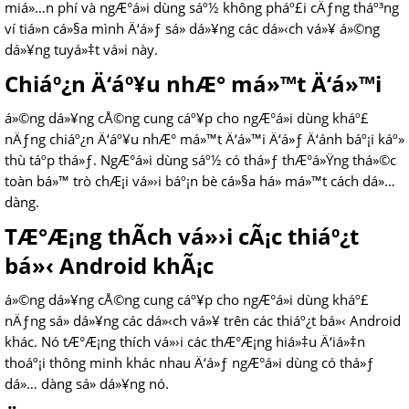
miá»…n phí và ngÆ°á»i dùng sáº½ không pháº£i cÄƒng tháº³ng
ví tiá»n cá»§a mình Ä‘á»ƒ sá»­ dá»¥ng các dá»‹ch vá»¥ á»©ng
dá»¥ng tuyá»‡t vá»i này.
Chiáº¿n Ä‘áº¥u nhÆ° má»™t Ä‘á»™i
á»©ng dá»¥ng cÅ©ng cung cáº¥p cho ngÆ°á»i dùng kháº£
nÄƒng chiáº¿n Ä‘áº¥u nhÆ° má»™t Ä‘á»™i Ä‘á»ƒ Ä‘ánh báº¡i káº»
thù táº­p thá»ƒ. NgÆ°á»i dùng sáº½ có thá»ƒ thÆ°á»Ÿng thá»©c
toàn bá»™ trò chÆ¡i vá»›i báº¡n bè cá»§a há» má»™t cách dá»…
dàng.
TÆ°Æ¡ng thÃ­ch vá»›i cÃ¡c thiáº¿t
bá»‹ Android khÃ¡c
á»©ng dá»¥ng cÅ©ng cung cáº¥p cho ngÆ°á»i dùng kháº£
nÄƒng sá»­ dá»¥ng các dá»‹ch vá»¥ trên các thiáº¿t bá»‹ Android
khác. Nó tÆ°Æ¡ng thích vá»›i các thÆ°Æ¡ng hiá»‡u Ä‘iá»‡n
thoáº¡i thông minh khác nhau Ä‘á»ƒ ngÆ°á»i dùng có thá»ƒ
dá»… dàng sá»­ dá»¥ng nó.