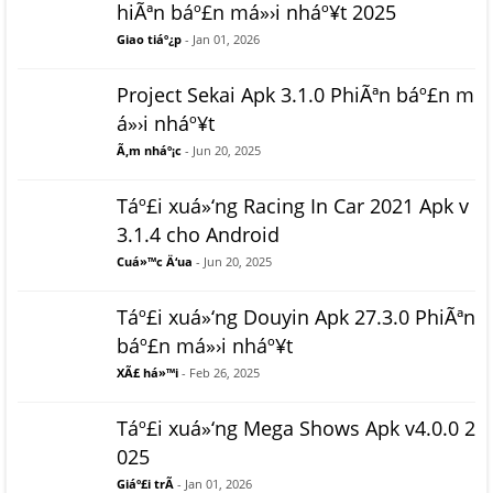
hiÃªn báº£n má»›i nháº¥t 2025
Giao tiáº¿p
- Jan 01, 2026
Project Sekai Apk 3.1.0 PhiÃªn báº£n m
á»›i nháº¥t
Ã‚m nháº¡c
- Jun 20, 2025
Táº£i xuá»‘ng Racing In Car 2021 Apk v
3.1.4 cho Android
Cuá»™c Ä‘ua
- Jun 20, 2025
Táº£i xuá»‘ng Douyin Apk 27.3.0 PhiÃªn
báº£n má»›i nháº¥t
XÃ£ há»™i
- Feb 26, 2025
Táº£i xuá»‘ng Mega Shows Apk v4.0.0 2
025
Giáº£i trÃ­
- Jan 01, 2026