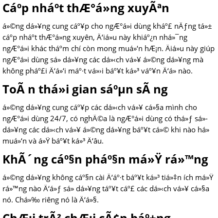
Cáº­p nháº­t thÆ°á»ng xuyÃªn
á»©ng dá»¥ng cung cáº¥p cho ngÆ°á»i dùng kháº£ nÄƒng tá»±
cáº­p nháº­t thÆ°á»ng xuyên, Ä‘iá»u này khiáº¿n nhá»¯ng
ngÆ°á»i khác tháº­m chí còn mong muá»‘n hÆ¡n. Äiá»u này giúp
ngÆ°á»i dùng sá»­ dá»¥ng các dá»‹ch vá»¥ á»©ng dá»¥ng mà
không pháº£i Ä‘á»‘i máº·t vá»›i báº¥t ká»³ váº¥n Ä‘á» nào.
ToÃ n thá»i gian sáºµn sÃ ng
á»©ng dá»¥ng cung cáº¥p các dá»‹ch vá»¥ cá»§a mình cho
ngÆ°á»i dùng 24/7, có nghÄ©a là ngÆ°á»i dùng có thá»ƒ sá»­
dá»¥ng các dá»‹ch vá»¥ á»©ng dá»¥ng báº¥t cá»© khi nào há»
muá»‘n và á»Ÿ báº¥t ká»³ Ä‘âu.
KhÃ´ng cáº§n pháº§n má»Ÿ rá»™ng
á»©ng dá»¥ng không cáº§n cài Ä‘áº·t báº¥t ká»³ tiá»‡n ích má»Ÿ
rá»™ng nào Ä‘á»ƒ sá»­ dá»¥ng táº¥t cáº£ các dá»‹ch vá»¥ cá»§a
nó. Chá»‰ riêng nó là Ä‘á»§.
ChÆ¡i trÃ² chÆ¡i cÃ¢n báº±ng