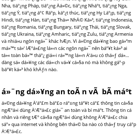
Nha, tiáº¿ng Pháp, tiáº¿ng Äá»©c, tiáº¿ng Nháº­t, tiáº¿ng Nga,
tiáº¿ng Ý, tiáº¿ng áº¢ Ráº­p, káº¿t thúc, tiáº¿ng Hy Láº¡p, tiáº¿ng
Hindi, tiáº¿ng Hàn, tiáº¿ng Thá»• NhÄ© Ká»³, tiáº¿ng Indonesia,
tiáº¿ng Romania, tiáº¿ng Bungary, tiáº¿ng Thái, tiáº¿ng Slovak,
tiáº¿ng Ukraina, tiáº¿ng Amharic, tiáº¿ng Zulu, tiáº¿ng Armenia
và nhiá»u ngôn ngá»¯ khác hÆ¡n. Vì á»©ng dá»¥ng bao gá»“m
má»™t sá»‘ lÆ°á»£ng lá»›n các ngôn ngá»¯ nên báº¥t ká»³ ai
tá»« toàn bá»™ tháº¿ giá»›i rá»™ng lá»›n Ä‘á»u có thá»ƒ dá»…
dàng sá»­ dá»¥ng các dá»‹ch vá»¥ cá»§a nó mà không gáº·p
báº¥t ká»³ khó khÄƒn nào.
á»¨ng dá»¥ng an toÃ n vÃ bÃ­ máº­t
á»©ng dá»¥ng Ä‘áº£m báº£o ráº±ng táº¥t cáº£ thông tin cá»§a
ngÆ°á»i dùng Ä‘Æ°á»£c giá»¯ an toàn và bí máº­t. Thông tin cá
nhân và riêng tÆ° cá»§a ngÆ°á»i dùng không Ä‘Æ°á»£c chia
sáº» qua internet và không bên thá»© ba nào có thá»ƒ truy cáº­p
Ä‘Æ°á»£c.