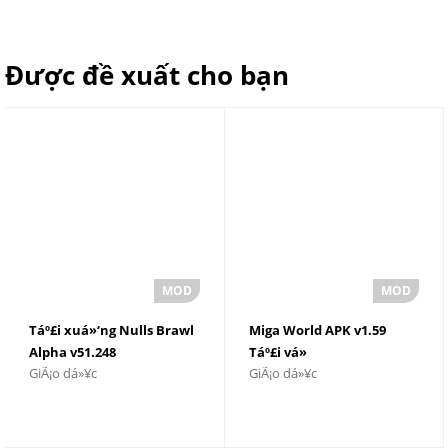
Được đề xuất cho bạn
Táº£i xuá»‘ng Nulls Brawl
Miga World APK v1.59
Alpha v51.248
Táº£i vá»
GiÃ¡o dá»¥c
GiÃ¡o dá»¥c