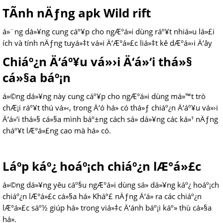
TÃ­nh nÄƒng apk Wild rift
á»¨ng dá»¥ng cung cáº¥p cho ngÆ°á»i dùng ráº¥t nhiá»u lá»£i
ích và tính nÄƒng tuyá»‡t vá»i Ä‘Æ°á»£c liá»‡t kê dÆ°á»›i Ä‘ây
Chiáº¿n Ä‘áº¥u vá»›i Ä‘á»‘i thá»§
cá»§a báº¡n
á»©ng dá»¥ng này cung cáº¥p cho ngÆ°á»i dùng má»™t trò
chÆ¡i ráº¥t thú vá»‹, trong Ä‘ó há» có thá»ƒ chiáº¿n Ä‘áº¥u vá»›i
Ä‘á»‘i thá»§ cá»§a mình báº±ng cách sá»­ dá»¥ng các ká»¹ nÄƒng
cháº¥t lÆ°á»£ng cao mà há» có.
Láº­p káº¿ hoáº¡ch chiáº¿n lÆ°á»£c
á»©ng dá»¥ng yêu cáº§u ngÆ°á»i dùng sá»­ dá»¥ng káº¿ hoáº¡ch
chiáº¿n lÆ°á»£c cá»§a há» Kháº£ nÄƒng Ä‘á» ra các chiáº¿n
lÆ°á»£c sáº½ giúp há» trong viá»‡c Ä‘ánh báº¡i káº» thù cá»§a
há».