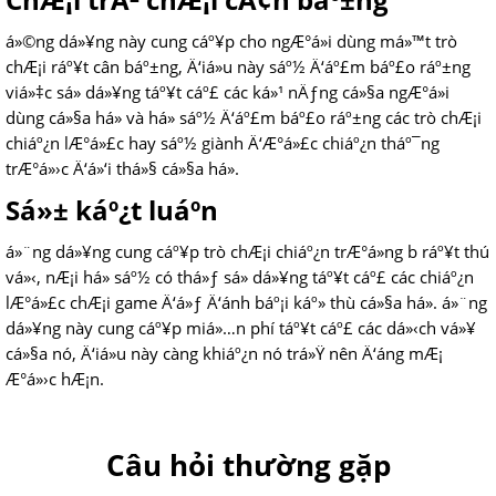
á»©ng dá»¥ng này cung cáº¥p cho ngÆ°á»i dùng má»™t trò
chÆ¡i ráº¥t cân báº±ng, Ä‘iá»u này sáº½ Ä‘áº£m báº£o ráº±ng
viá»‡c sá»­ dá»¥ng táº¥t cáº£ các ká»¹ nÄƒng cá»§a ngÆ°á»i
dùng cá»§a há» và há» sáº½ Ä‘áº£m báº£o ráº±ng các trò chÆ¡i
chiáº¿n lÆ°á»£c hay sáº½ giành Ä‘Æ°á»£c chiáº¿n tháº¯ng
trÆ°á»›c Ä‘á»‘i thá»§ cá»§a há».
Sá»± káº¿t luáº­n
á»¨ng dá»¥ng cung cáº¥p trò chÆ¡i chiáº¿n trÆ°á»ng b ráº¥t thú
vá»‹, nÆ¡i há» sáº½ có thá»ƒ sá»­ dá»¥ng táº¥t cáº£ các chiáº¿n
lÆ°á»£c chÆ¡i game Ä‘á»ƒ Ä‘ánh báº¡i káº» thù cá»§a há». á»¨ng
dá»¥ng này cung cáº¥p miá»…n phí táº¥t cáº£ các dá»‹ch vá»¥
cá»§a nó, Ä‘iá»u này càng khiáº¿n nó trá»Ÿ nên Ä‘áng mÆ¡
Æ°á»›c hÆ¡n.
Câu hỏi thường gặp