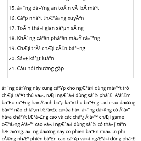
á»¨ng dá»¥ng an toÃ n vÃ bÃ­ máº­t
Cáº­p nháº­t thÆ°á»ng xuyÃªn
ToÃ n thá»i gian sáºµn sÃ ng
KhÃ´ng cáº§n pháº§n má»Ÿ rá»™ng
ChÆ¡i trÃ² chÆ¡i cÃ¢n báº±ng
Sá»± káº¿t luáº­n
Câu hỏi thường gặp
á»¨ng dá»¥ng này cung cáº¥p cho ngÆ°á»i dùng má»™t trò
chÆ¡i ráº¥t thú vá»‹, nÆ¡i ngÆ°á»i dùng sáº½ pháº£i Ä‘áº£m
báº£o ráº±ng há» Ä‘ánh báº¡i káº» thù báº±ng cách sá»­ dá»¥ng
bá»™ não chiáº¿n lÆ°á»£c cá»§a há». á»¨ng dá»¥ng có Ä‘á»“
há»a cháº¥t lÆ°á»£ng cao và các cháº¿ Ä‘á»™ chÆ¡i game
cÆ°á»ng Ä‘á»™ cao vá»›i ngÆ°á»i dùng sáº½ có thá»ƒ táº­n
hÆ°á»Ÿng. á»¨ng dá»¥ng này có phiên báº£n miá»…n phí
cÅ©ng nhÆ° phiên báº£n cao cáº¥p vá»›i ngÆ°á»i dùng pháº£i