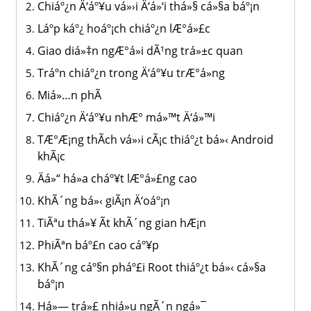
Chiáº¿n Ä‘áº¥u vá»›i Ä‘á»‘i thá»§ cá»§a báº¡n
Láº­p káº¿ hoáº¡ch chiáº¿n lÆ°á»£c
Giao diá»‡n ngÆ°á»i dÃ¹ng trá»±c quan
Tráº­n chiáº¿n trong Ä‘áº¥u trÆ°á»ng
Miá»…n phÃ­
Chiáº¿n Ä‘áº¥u nhÆ° má»™t Ä‘á»™i
TÆ°Æ¡ng thÃ­ch vá»›i cÃ¡c thiáº¿t bá»‹ Android
khÃ¡c
Äá»“ há»a cháº¥t lÆ°á»£ng cao
KhÃ´ng bá»‹ giÃ¡n Ä‘oáº¡n
TiÃªu thá»¥ Ã­t khÃ´ng gian hÆ¡n
PhiÃªn báº£n cao cáº¥p
KhÃ´ng cáº§n pháº£i Root thiáº¿t bá»‹ cá»§a
báº¡n
Há»— trá»£ nhiá»u ngÃ´n ngá»¯