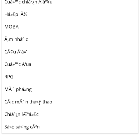
Cuá»™c chiáº¿n Ä‘áº¥u
Há»£p lÃ½
MOBA
Ã‚m nháº¡c
CÃ¢u Ä‘á»‘
Cuá»™c Ä‘ua
RPG
MÃ´ phá»ng
CÃ¡c mÃ´n thá»ƒ thao
Chiáº¿n lÆ°á»£c
Sá»± sá»‘ng cÃ²n