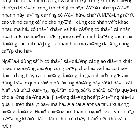
báº¡n bè cá»§a mình Ä‘áº¿n và vui chÆ¡i trong khi xây dá»±ng
chiáº¿n lÆ°á»£c trong trò chÆ¡i chiáº¿n Ä‘áº¥u nhá»‹p Ä‘á»™
nhanh này. á»¨ng dá»¥ng có Ä‘á»“ há»a cháº¥t lÆ°á»£ng ráº¥t
cao và nó cung cáº¥p cho ngÆ°á»i dùng các nhân váº­t khác
nhau mà há» có thá»ƒ chá»n và há» cÅ©ng có thá»ƒ cá nhân
hóa tráº£i nghiá»‡m chÆ¡i game cá»§a mình báº±ng cách sá»­
dá»¥ng các tính nÄƒng cá nhân hóa mà á»©ng dá»¥ng cung
cáº¥p cho há».
NgÆ°á»i dùng sáº½ có thá»ƒ sá»­ dá»¥ng các giao diá»‡n khác
nhau mà á»©ng dá»¥ng cung cáº¥p cho há» và há» có thá»ƒ
dá»… dàng truy cáº­p á»©ng dá»¥ng do giao diá»‡n ngÆ°á»i
dùng trá»±c quan cá»§a nó. á»¨ng dá»¥ng này ráº¥t dá»… cài
Ä‘áº·t và táº£i xuá»‘ng, ngÆ°á»i dùng sáº½ pháº£i cáº¥p quyá»n
cho á»©ng dá»¥ng Ä‘á»ƒ á»©ng dá»¥ng hoáº¡t Ä‘á»™ng hiá»‡u
quáº£ trên thiáº¿t bá»‹ mà há» Ä‘ã cài Ä‘áº·t và táº£i xuá»‘ng
á»©ng dá»¥ng. Hiá»‡u á»©ng âm thanh tuyá»‡t vá»i và chiáº¿n
trÆ°á»ng khá»‘c liá»‡t làm cho trò chÆ¡i trá»Ÿ nên thú vá»‹
hÆ¡n.